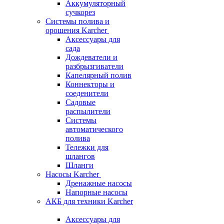
Аккумуляторный
сучкорез
Системы полива и
орошения Karcher
Аксессуары для
сада
Дождеватели и
разбрызгиватели
Капелярный полив
Коннекторы и
соеденители
Садовые
распылители
Системы
автоматического
полива
Тележки для
шлангов
Шланги
Насосы Karcher
Дренажные насосы
Напорные насосы
АКБ для техники Karcher
Аксессуары для