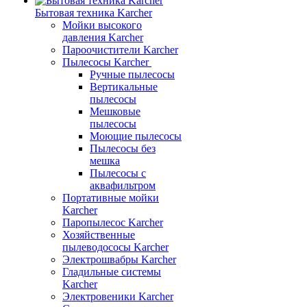
Бытовая техника Karcher
Мойки высокого
давления Karcher
Пароочистители Karcher
Пылесосы Karcher
Ручные пылесосы
Вертикальные
пылесосы
Мешковые
пылесосы
Моющие пылесосы
Пылесосы без
мешка
Пылесосы с
аквафильтром
Портативные мойки
Karcher
Паропылесос Karcher
Хозяйственные
пылеводососы Karcher
Электрошвабры Karcher
Гладильные системы
Karcher
Электровеники Karcher