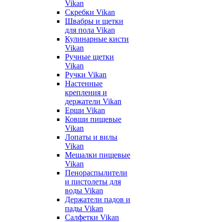
Vikan
Скребки Vikan
Швабры и щетки
для пола Vikan
Кулинарные кисти
Vikan
Ручные щетки
Vikan
Ручки Vikan
Настенные
крепления и
держатели Vikan
Ерши Vikan
Ковши пищевые
Vikan
Лопаты и вилы
Vikan
Мешалки пищевые
Vikan
Пенораспылители
и пистолеты для
воды Vikan
Держатели падов и
пады Vikan
Салфетки Vikan