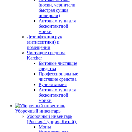
(воски, чернители,
быстрая сушка,
полироли)
Автошампуни для
бесконтактной
мойки
Дезинфекция рук
(антисептики) и
помещений
Чистящие средства
Karcher
Бытовые чистящие
средства
Профессиональные
чистящие средства
Ручная химия
Автошампуни для
бесконтактной
мойки
Уборочный инвентарь
Уборочный инвентарь
(Россия, Турция, Китай)
Мопы