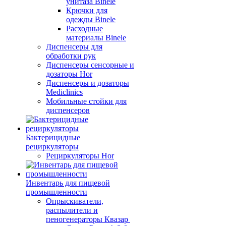
унитаза Binele
Крючки для
одежды Binele
Расходные
материалы Binele
Диспенсеры для
обработки рук
Диспенсеры сенсорные и
дозаторы Hor
Диспенсеры и дозаторы
Mediclinics
Мобильные стойки для
диспенсеров
Бактерицидные
рециркуляторы
Рециркуляторы Hor
Инвентарь для пищевой
промышленности
Опрыскиватели,
распылители и
пеногенераторы Квазар