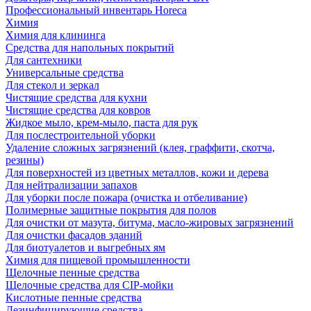
Профессиональный инвентарь Horeca
Химия
Химия для клининга
Средства для напольных покрытий
Для сантехники
Универсальные средства
Для стекол и зеркал
Чистящие средства для кухни
Чистящие средства для ковров
Жидкое мыло, крем-мыло, паста для рук
Для послестроительной уборки
Удаление сложных загрязнений (клея, граффити, скотча,
резины)
Для поверхностей из цветных металлов, кожи и дерева
Для нейтрализации запахов
Для уборки после пожара (очистка и отбеливание)
Полимерные защитные покрытия для полов
Для очистки от мазута, битума, масло-жировых загрязнений
Для очистки фасадов зданий
Для биотуалетов и выгребных ям
Химия для пищевой промышленности
Щелочные пенные средства
Щелочные средства для CIP-мойки
Кислотные пенные средства
Дезинфицирующие средства