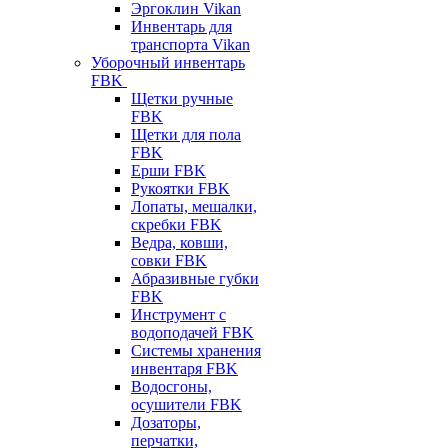
Эргоклин Vikan
Инвентарь для
транспорта Vikan
Уборочный инвентарь
FBK
Щетки ручные
FBK
Щетки для пола
FBK
Ерши FBK
Рукоятки FBK
Лопаты, мешалки,
скребки FBK
Ведра, ковши,
совки FBK
Абразивные губки
FBK
Инструмент с
водоподачей FBK
Системы хранения
инвентаря FBK
Водосгоны,
осушители FBK
Дозаторы,
перчатки,