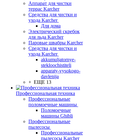
Аппарат для чистки
террас Karcher
Средства для чистки и
ухода Karcher
Для дома
Электрический скребок
для льда Karcher
Паровые швабры Karcher
Средства для чистки и
ухода Karcher
akkumuljatornye-
stekloochistiteli
apparaty-vysokogo-
davlenija
+ ЕЩЕ 13
Профессиональная техника
Профессиональные
поломоечные машины
Поломоечные
машины Ghibli
Профессиональные
пылесосы
Профессиональные
пылесосы Karcher