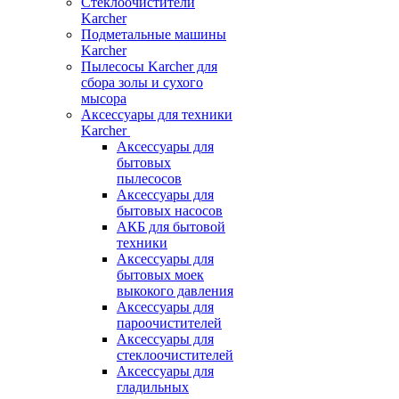
Стеклоочистители
Karcher
Подметальные машины
Karcher
Пылесосы Karcher для
сбора золы и сухого
мысора
Аксессуары для техники
Karcher
Аксессуары для
бытовых
пылесосов
Аксессуары для
бытовых насосов
АКБ для бытовой
техники
Аксессуары для
бытовых моек
выкокого давления
Аксессуары для
пароочистителей
Аксессуары для
стеклоочистителей
Аксессуары для
гладильных