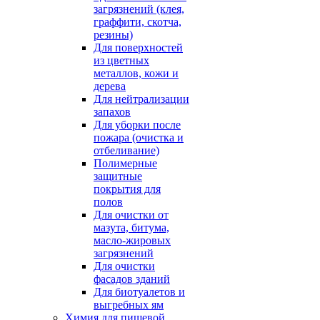
загрязнений (клея,
граффити, скотча,
резины)
Для поверхностей
из цветных
металлов, кожи и
дерева
Для нейтрализации
запахов
Для уборки после
пожара (очистка и
отбеливание)
Полимерные
защитные
покрытия для
полов
Для очистки от
мазута, битума,
масло-жировых
загрязнений
Для очистки
фасадов зданий
Для биотуалетов и
выгребных ям
Химия для пищевой