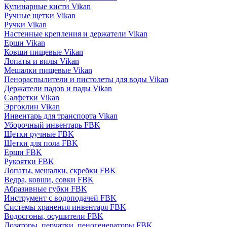
Кулинарные кисти Vikan
Ручные щетки Vikan
Ручки Vikan
Настенные крепления и держатели Vikan
Ерши Vikan
Ковши пищевые Vikan
Лопаты и вилы Vikan
Мешалки пищевые Vikan
Пенораспылители и пистолеты для воды Vikan
Держатели падов и пады Vikan
Салфетки Vikan
Эргоклин Vikan
Инвентарь для транспорта Vikan
Уборочный инвентарь FBK
Щетки ручные FBK
Щетки для пола FBK
Ерши FBK
Рукоятки FBK
Лопаты, мешалки, скребки FBK
Ведра, ковши, совки FBK
Абразивные губки FBK
Инструмент с водоподачей FBK
Системы хранения инвентаря FBK
Водосгоны, осушители FBK
Дозаторы, перчатки, пеногенераторы FBK