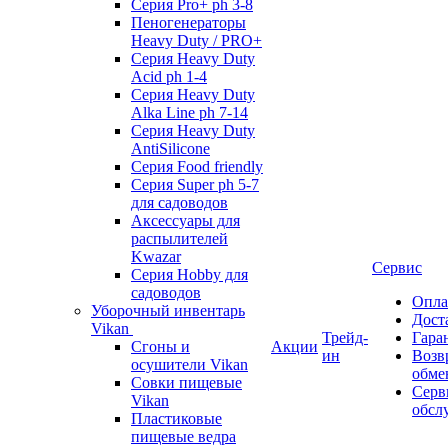
Серия Pro+ ph 3-8
Пеногенераторы
Heavy Duty / PRO+
Серия Heavy Duty
Acid ph 1-4
Серия Heavy Duty
Alka Line ph 7-14
Серия Heavy Duty
AntiSilicone
Серия Food friendly
Серия Super ph 5-7
для садоводов
Аксессуары для
распылителей
Kwazar
Сервис
Серия Hobby для
садоводов
Опла
Уборочный инвентарь
Дост
Vikan
Трейд-
Гара
Сгоны и
Акции
ин
Возв
осушители Vikan
обме
Совки пищевые
Серв
Vikan
обсл
Пластиковые
пищевые ведра