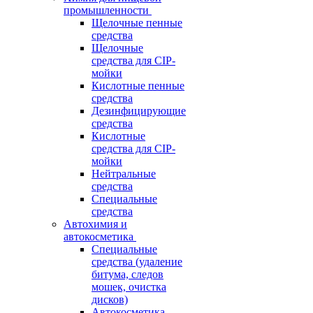
промышленности
Щелочные пенные
средства
Щелочные
средства для CIP-
мойки
Кислотные пенные
средства
Дезинфицирующие
средства
Кислотные
средства для CIP-
мойки
Нейтральные
средства
Специальные
средства
Автохимия и
автокосметика
Специальные
средства (удаление
битума, следов
мошек, очистка
дисков)
Автокосметика