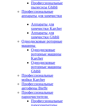
Профессиональные
пылесосы Ghibli
Профессиональные
аппараты для химчистки
Аппараты для
химчистки Karcher
Аппараты для
химчистки Ghibli
Однодисковые роторные
машины
Однодисковые
роторные машины
Karcher
Однодисковые
роторные машины
Ghibli
Профессиональные
мойки Karcher
Профессиональные
автофены Bieffe
Профессиональные
пароочистители
Профессиональные
парогенераторы