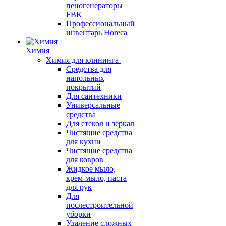
пеногенераторы
FBK
Профессиональный
инвентарь Horeca
Химия
Химия для клининга
Средства для
напольных
покрытий
Для сантехники
Универсальные
средства
Для стекол и зеркал
Чистящие средства
для кухни
Чистящие средства
для ковров
Жидкое мыло,
крем-мыло, паста
для рук
Для
послестроительной
уборки
Удаление сложных