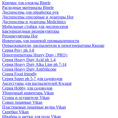
Крючки для одежды Binele
Расходные материалы Binele
Диспенсеры для обработки рук
Диспенсеры сенсорные и дозаторы Hor
Диспенсеры и дозаторы Mediclinics
Мобильные стойки для диспенсеров
Бактерицидные рециркуляторы
Рециркуляторы Hor
Инвентарь для пищевой промышленности
Опрыскиватели, распылители и пеногенераторы Квазар
Серия Pro+ ph 3-8
Пеногенераторы Heavy Duty / PRO+
Серия Heavy Duty Acid ph 1-4
Серия Heavy Duty Alka Line ph 7-14
Серия Heavy Duty AntiSilicone
Серия Food friendly
Серия Super ph 5-7 для садоводов
Аксессуары для распылителей Kwazar
Серия Hobby для садоводов
Уборочный инвентарь Vikan
Сгоны и осушители Vikan
Совки пищевые Vikan
Пластиковые пищевые ведра Vikan
Скребки Vikan
Швабры и щетки для пола Vikan