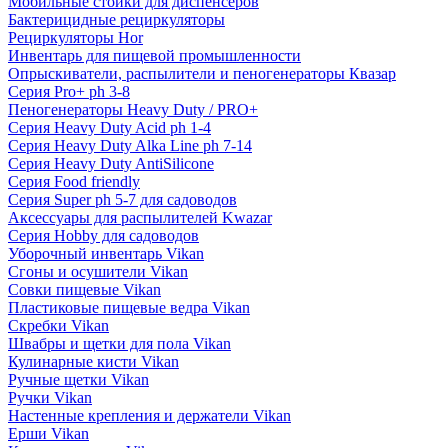
Мобильные стойки для диспенсеров
Бактерицидные рециркуляторы
Рециркуляторы Hor
Инвентарь для пищевой промышленности
Опрыскиватели, распылители и пеногенераторы Квазар
Серия Pro+ ph 3-8
Пеногенераторы Heavy Duty / PRO+
Серия Heavy Duty Acid ph 1-4
Серия Heavy Duty Alka Line ph 7-14
Серия Heavy Duty AntiSilicone
Серия Food friendly
Серия Super ph 5-7 для садоводов
Аксессуары для распылителей Kwazar
Серия Hobby для садоводов
Уборочный инвентарь Vikan
Сгоны и осушители Vikan
Совки пищевые Vikan
Пластиковые пищевые ведра Vikan
Скребки Vikan
Швабры и щетки для пола Vikan
Кулинарные кисти Vikan
Ручные щетки Vikan
Ручки Vikan
Настенные крепления и держатели Vikan
Ерши Vikan