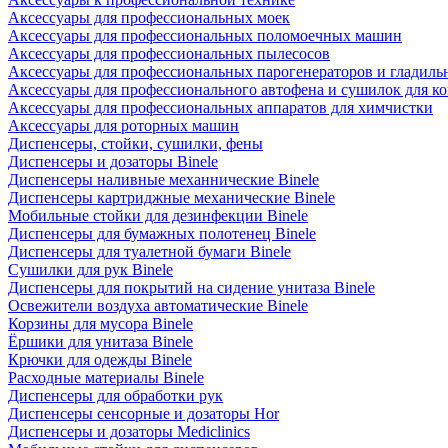
Аксессуары для профессиональных моек
Аксессуары для профессиональных поломоечных машин
Аксессуары для профессиональных пылесосов
Аксессуары для профессиональных парогенераторов и гладиль
Аксессуары для профессионального автофена и сушилок для к
Аксессуары для профессиональных аппаратов для химчистки
Аксессуары для роторных машин
Диспенсеры, стойки, сушилки, фены
Диспенсеры и дозаторы Binele
Диспенсеры наливные механнические Binele
Диспенсеры картриджные механические Binele
Мобильные стойки для дезинфекции Binele
Диспенсеры для бумажных полотенец Binele
Диспенсеры для туалетной бумаги Binele
Сушилки для рук Binele
Диспенсеры для покрытий на сидение унитаза Binele
Освежители воздуха автоматические Binele
Корзины для мусора Binele
Ёршики для унитаза Binele
Крючки для одежды Binele
Расходные материалы Binele
Диспенсеры для обработки рук
Диспенсеры сенсорные и дозаторы Hor
Диспенсеры и дозаторы Mediclinics