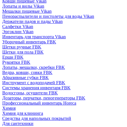
Ковши пищевые Vikan
Лопаты и вилы Vikan
Мешалки пищевые Vikan
Пенораспылители и пистолеты для воды Vikan
Держатели падов и пады Vikan
Салфетки Vikan
Эргоклин Vikan
Инвентарь для транспорта Vikan
Уборочный инвентарь FBK
Щетки ручные FBK
Щетки для пола FBK
Ерши FBK
Рукоятки FBK
Лопаты, мешалки, скребки FBK
Ведра, ковши, совки FBK
Абразивные губки FBK
Инструмент с водоподачей FBK
Системы хранения инвентаря FBK
Водосгоны, осушители FBK
Дозаторы, перчатки, пеногенераторы FBK
Профессиональный инвентарь Horeca
Химия
Химия для клининга
Средства для напольных покрытий
Для сантехники