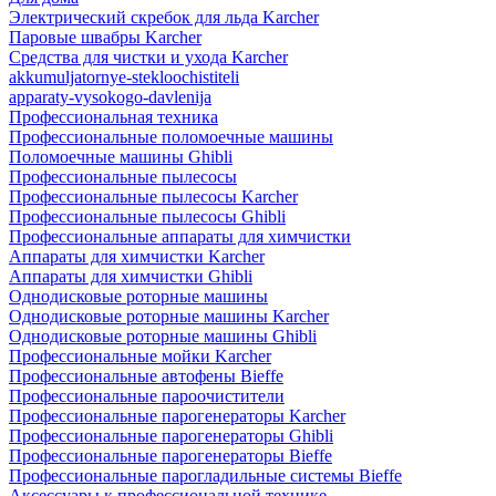
Электрический скребок для льда Karcher
Паровые швабры Karcher
Средства для чистки и ухода Karcher
akkumuljatornye-stekloochistiteli
apparaty-vysokogo-davlenija
Профессиональная техника
Профессиональные поломоечные машины
Поломоечные машины Ghibli
Профессиональные пылесосы
Профессиональные пылесосы Karcher
Профессиональные пылесосы Ghibli
Профессиональные аппараты для химчистки
Аппараты для химчистки Karcher
Аппараты для химчистки Ghibli
Однодисковые роторные машины
Однодисковые роторные машины Karcher
Однодисковые роторные машины Ghibli
Профессиональные мойки Karcher
Профессиональные автофены Bieffe
Профессиональные пароочистители
Профессиональные парогенераторы Karcher
Профессиональные парогенераторы Ghibli
Профессиональные парогенераторы Bieffe
Профессиональные парогладильные системы Bieffe
Аксессуары к профессиональной технике