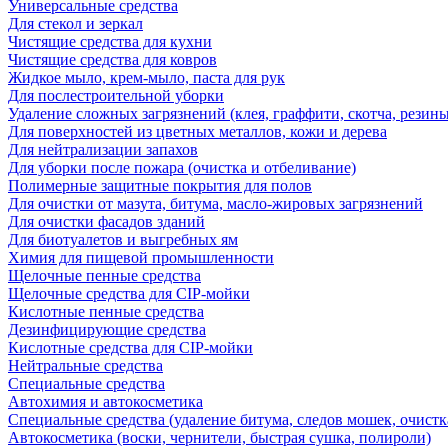
Универсальные средства
Для стекол и зеркал
Чистящие средства для кухни
Чистящие средства для ковров
Жидкое мыло, крем-мыло, паста для рук
Для послестроительной уборки
Удаление сложных загрязнений (клея, граффити, скотча, резины
Для поверхностей из цветных металлов, кожи и дерева
Для нейтрализации запахов
Для уборки после пожара (очистка и отбеливание)
Полимерные защитные покрытия для полов
Для очистки от мазута, битума, масло-жировых загрязнений
Для очистки фасадов зданий
Для биотуалетов и выгребных ям
Химия для пищевой промышленности
Щелочные пенные средства
Щелочные средства для CIP-мойки
Кислотные пенные средства
Дезинфицирующие средства
Кислотные средства для CIP-мойки
Нейтральные средства
Специальные средства
Автохимия и автокосметика
Специальные средства (удаление битума, следов мошек, очистк
Автокосметика (воски, чернители, быстрая сушка, полироли)