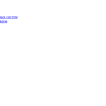
ных систем
овров