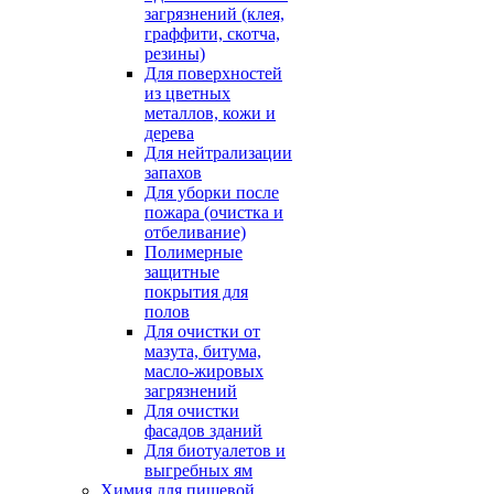
загрязнений (клея,
граффити, скотча,
резины)
Для поверхностей
из цветных
металлов, кожи и
дерева
Для нейтрализации
запахов
Для уборки после
пожара (очистка и
отбеливание)
Полимерные
защитные
покрытия для
полов
Для очистки от
мазута, битума,
масло-жировых
загрязнений
Для очистки
фасадов зданий
Для биотуалетов и
выгребных ям
Химия для пищевой