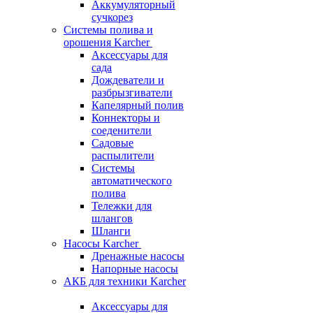
Аккумуляторный
сучкорез
Системы полива и
орошения Karcher
Аксессуары для
сада
Дождеватели и
разбрызгиватели
Капелярный полив
Коннекторы и
соеденители
Садовые
распылители
Системы
автоматического
полива
Тележки для
шлангов
Шланги
Насосы Karcher
Дренажные насосы
Напорные насосы
АКБ для техники Karcher
Аксессуары для