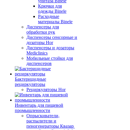
унитаза Binele
Крючки для
одежды Binele
Расходные
материалы Binele
Диспенсеры для
обработки рук
Диспенсеры сенсорные и
дозаторы Hor
Диспенсеры и дозаторы
Mediclinics
Мобильные стойки для
диспенсеров
Бактерицидные
рециркуляторы
Рециркуляторы Hor
Инвентарь для пищевой
промышленности
Опрыскиватели,
распылители и
пеногенераторы Квазар