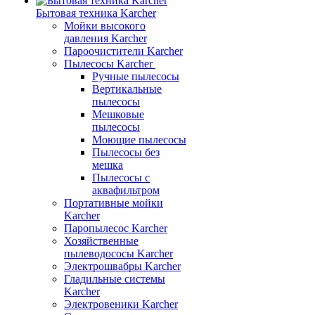
Бытовая техника Karcher
Мойки высокого
давления Karcher
Пароочистители Karcher
Пылесосы Karcher
Ручные пылесосы
Вертикальные
пылесосы
Мешковые
пылесосы
Моющие пылесосы
Пылесосы без
мешка
Пылесосы с
аквафильтром
Портативные мойки
Karcher
Паропылесос Karcher
Хозяйственные
пылеводососы Karcher
Электрошвабры Karcher
Гладильные системы
Karcher
Электровеники Karcher