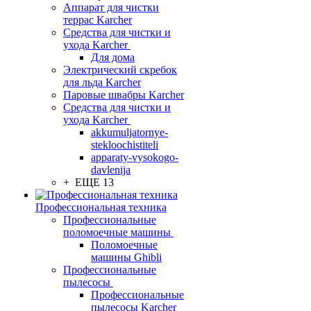
Аппарат для чистки
террас Karcher
Средства для чистки и
ухода Karcher
Для дома
Электрический скребок
для льда Karcher
Паровые швабры Karcher
Средства для чистки и
ухода Karcher
akkumuljatornye-
stekloochistiteli
apparaty-vysokogo-
davlenija
+ ЕЩЕ 13
Профессиональная техника
Профессиональные
поломоечные машины
Поломоечные
машины Ghibli
Профессиональные
пылесосы
Профессиональные
пылесосы Karcher