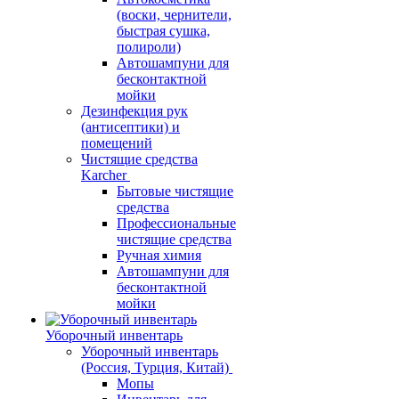
(воски, чернители,
быстрая сушка,
полироли)
Автошампуни для
бесконтактной
мойки
Дезинфекция рук
(антисептики) и
помещений
Чистящие средства
Karcher
Бытовые чистящие
средства
Профессиональные
чистящие средства
Ручная химия
Автошампуни для
бесконтактной
мойки
Уборочный инвентарь
Уборочный инвентарь
(Россия, Турция, Китай)
Мопы