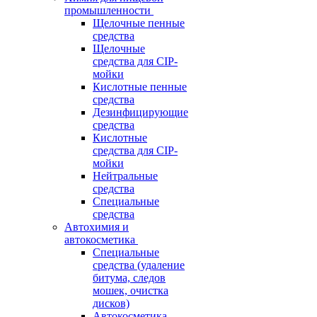
промышленности
Щелочные пенные
средства
Щелочные
средства для CIP-
мойки
Кислотные пенные
средства
Дезинфицирующие
средства
Кислотные
средства для CIP-
мойки
Нейтральные
средства
Специальные
средства
Автохимия и
автокосметика
Специальные
средства (удаление
битума, следов
мошек, очистка
дисков)
Автокосметика