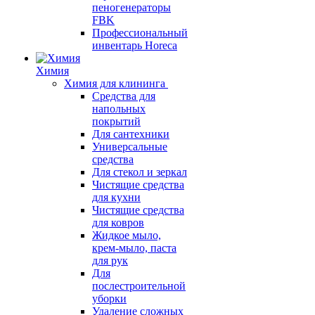
пеногенераторы
FBK
Профессиональный
инвентарь Horeca
Химия
Химия для клининга
Средства для
напольных
покрытий
Для сантехники
Универсальные
средства
Для стекол и зеркал
Чистящие средства
для кухни
Чистящие средства
для ковров
Жидкое мыло,
крем-мыло, паста
для рук
Для
послестроительной
уборки
Удаление сложных