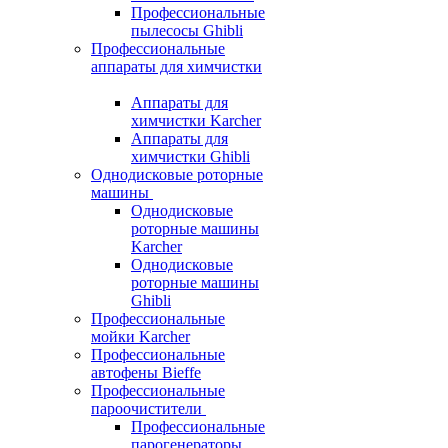
Профессиональные
пылесосы Ghibli
Профессиональные
аппараты для химчистки
Аппараты для
химчистки Karcher
Аппараты для
химчистки Ghibli
Однодисковые роторные
машины
Однодисковые
роторные машины
Karcher
Однодисковые
роторные машины
Ghibli
Профессиональные
мойки Karcher
Профессиональные
автофены Bieffe
Профессиональные
пароочистители
Профессиональные
парогенераторы