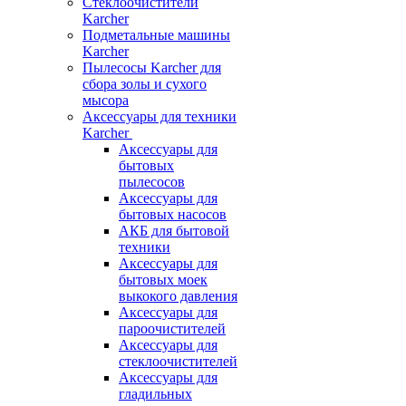
Стеклоочистители
Karcher
Подметальные машины
Karcher
Пылесосы Karcher для
сбора золы и сухого
мысора
Аксессуары для техники
Karcher
Аксессуары для
бытовых
пылесосов
Аксессуары для
бытовых насосов
АКБ для бытовой
техники
Аксессуары для
бытовых моек
выкокого давления
Аксессуары для
пароочистителей
Аксессуары для
стеклоочистителей
Аксессуары для
гладильных