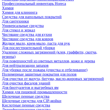
Профессиональный инвентарь Horeca
Химия
Химия для клининга
Средства для напольных покрытий
Для сантехники
Универсальные средства
Для стекол и зеркал
Чистящие средства для кухни
Чистящие средства для ковров
Жидкое мыло, крем-мыло, паста для рук
Для послестроительной уборки
Удаление сложных загрязнений (клея, граффити, скотча,
резины)
Для поверхностей из цветных металлов, кожи и дерева
Для нейтрализации запахов
Для уборки после пожара (очистка и отбеливание)
Полимерные защитные покрытия для полов
Для очистки от мазута, битума, масло-жировых загрязнений
Для очистки фасадов зданий
Для биотуалетов и выгребных ям
Химия для пищевой промышленности
Щелочные пенные средства
Щелочные средства для CIP-мойки
Кислотные пенные средства
Дезинфицирующие средства