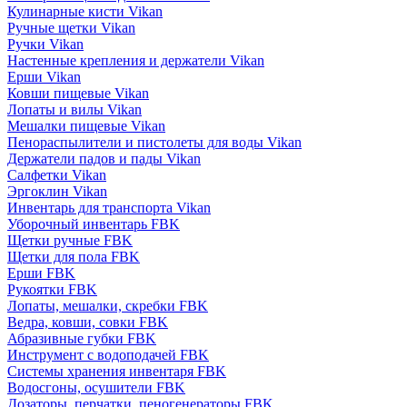
Кулинарные кисти Vikan
Ручные щетки Vikan
Ручки Vikan
Настенные крепления и держатели Vikan
Ерши Vikan
Ковши пищевые Vikan
Лопаты и вилы Vikan
Мешалки пищевые Vikan
Пенораспылители и пистолеты для воды Vikan
Держатели падов и пады Vikan
Салфетки Vikan
Эргоклин Vikan
Инвентарь для транспорта Vikan
Уборочный инвентарь FBK
Щетки ручные FBK
Щетки для пола FBK
Ерши FBK
Рукоятки FBK
Лопаты, мешалки, скребки FBK
Ведра, ковши, совки FBK
Абразивные губки FBK
Инструмент с водоподачей FBK
Системы хранения инвентаря FBK
Водосгоны, осушители FBK
Дозаторы, перчатки, пеногенераторы FBK