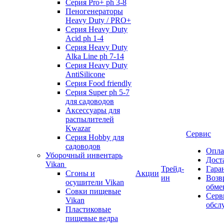
Серия Pro+ ph 3-8
Пеногенераторы
Heavy Duty / PRO+
Серия Heavy Duty
Acid ph 1-4
Серия Heavy Duty
Alka Line ph 7-14
Серия Heavy Duty
AntiSilicone
Серия Food friendly
Серия Super ph 5-7
для садоводов
Аксессуары для
распылителей
Kwazar
Сервис
Серия Hobby для
садоводов
Опла
Уборочный инвентарь
Дост
Vikan
Трейд-
Гара
Сгоны и
Акции
ин
Возв
осушители Vikan
обме
Совки пищевые
Серв
Vikan
обсл
Пластиковые
пищевые ведра