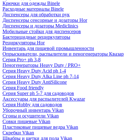
Крючки для одежды Binele
Расходные материалы Binele
Диспенсеры для обработки рук
Диспенсеры сенсорные и дозаторы Hor
Диспенсеры и дозаторы Mediclinics
Мобильные стойки для диспенсеров
Бактерицидные рециркуляторы
Рециркуляторы Hor
Инвентарь для пищевой промышленности
Опрыскиватели, распылители и пеногенераторы Квазар
Серия Pro+ ph 3-8
Пеногенераторы Heavy Duty / PRO+
Серия Heavy Duty Acid ph 1-4
Серия Heavy Duty Alka Line ph 7-14
Серия Heavy Duty AntiSilicone
Серия Food friendly
Серия Super ph 5-7 для садоводов
Аксессуары для распылителей Kwazar
Серия Hobby для садоводов
Уборочный инвентарь Vikan
Сгоны и осушители Vikan
Совки пищевые Vikan
Пластиковые пищевые ведра Vikan
Скребки Vikan
Швабры и щетки для пола Vikan