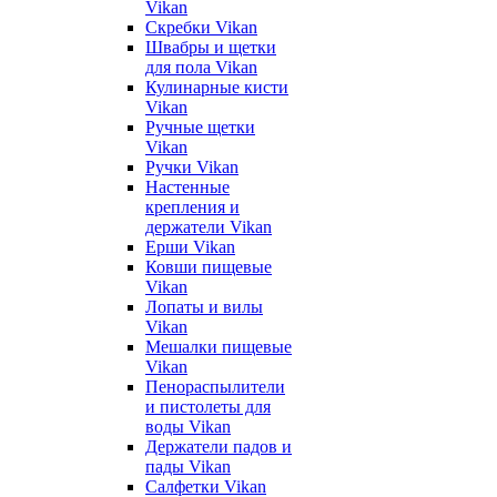
Vikan
Скребки Vikan
Швабры и щетки
для пола Vikan
Кулинарные кисти
Vikan
Ручные щетки
Vikan
Ручки Vikan
Настенные
крепления и
держатели Vikan
Ерши Vikan
Ковши пищевые
Vikan
Лопаты и вилы
Vikan
Мешалки пищевые
Vikan
Пенораспылители
и пистолеты для
воды Vikan
Держатели падов и
пады Vikan
Салфетки Vikan