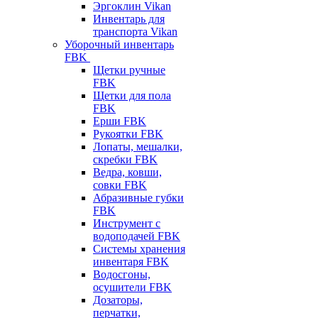
Эргоклин Vikan
Инвентарь для
транспорта Vikan
Уборочный инвентарь
FBK
Щетки ручные
FBK
Щетки для пола
FBK
Ерши FBK
Рукоятки FBK
Лопаты, мешалки,
скребки FBK
Ведра, ковши,
совки FBK
Абразивные губки
FBK
Инструмент с
водоподачей FBK
Системы хранения
инвентаря FBK
Водосгоны,
осушители FBK
Дозаторы,
перчатки,