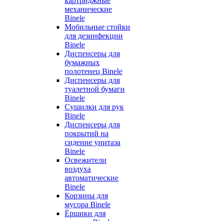
картриджные
механические
Binele
Мобильные стойки
для дезинфекции
Binele
Диспенсеры для
бумажных
полотенец Binele
Диспенсеры для
туалетной бумаги
Binele
Сушилки для рук
Binele
Диспенсеры для
покрытий на
сидение унитаза
Binele
Освежители
воздуха
автоматические
Binele
Корзины для
мусора Binele
Ёршики для