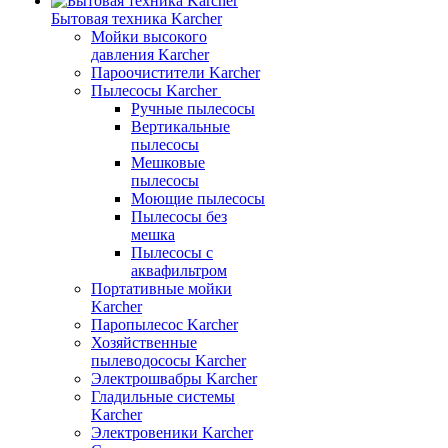
Бытовая техника Karcher
Мойки высокого
давления Karcher
Пароочистители Karcher
Пылесосы Karcher
Ручные пылесосы
Вертикальные
пылесосы
Мешковые
пылесосы
Моющие пылесосы
Пылесосы без
мешка
Пылесосы с
аквафильтром
Портативные мойки
Karcher
Паропылесос Karcher
Хозяйственные
пылеводососы Karcher
Электрошвабры Karcher
Гладильные системы
Karcher
Электровеники Karcher