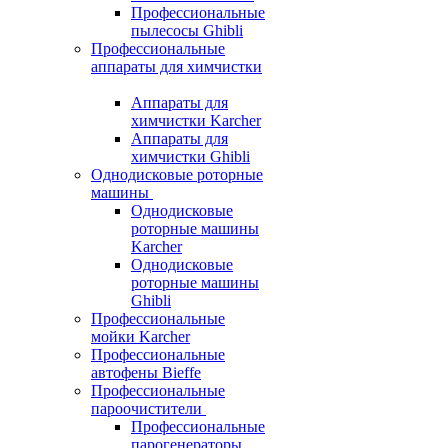
Профессиональные
пылесосы Ghibli
Профессиональные
аппараты для химчистки
Аппараты для
химчистки Karcher
Аппараты для
химчистки Ghibli
Однодисковые роторные
машины
Однодисковые
роторные машины
Karcher
Однодисковые
роторные машины
Ghibli
Профессиональные
мойки Karcher
Профессиональные
автофены Bieffe
Профессиональные
пароочистители
Профессиональные
парогенераторы