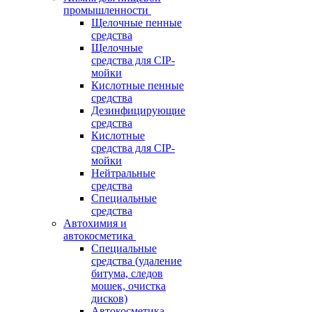
промышленности
Щелочные пенные
средства
Щелочные
средства для CIP-
мойки
Кислотные пенные
средства
Дезинфицирующие
средства
Кислотные
средства для CIP-
мойки
Нейтральные
средства
Специальные
средства
Автохимия и
автокосметика
Специальные
средства (удаление
битума, следов
мошек, очистка
дисков)
Автокосметика