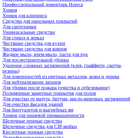
Профессиональный инвентарь Horeca
Химия
Химия для клининга
Средства для напольных покрытий
Для сантехники
Универсальные средства
Для стекол и зеркал
Чистящие средства для кухни
Чистящие средства для ковров
Жидкое мыло, крем-мыло, паста для рук
Для послестроительной уборки
Удаление сложных загрязнений (клея, граффити, скотча,
резины)
Для поверхностей из цветных металлов, кожи и дерева
Для нейтрализации запахов
Для уборки после пожара (очистка и отбеливание)
Полимерные защитные покрытия для полов
Для очистки от мазута, битума, масло-жировых загрязнений
Для очистки фасадов зданий
Для биотуалетов и выгребных ям
Химия для пищевой промышленности
Щелочные пенные средства
Щелочные средства для CIP-мойки
Кислотные пенные средства
Дезинфицирующие средства