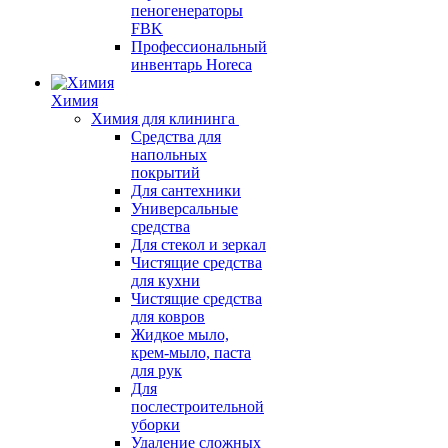
пеногенераторы
FBK
Профессиональный
инвентарь Horeca
Химия
Химия для клининга
Средства для
напольных
покрытий
Для сантехники
Универсальные
средства
Для стекол и зеркал
Чистящие средства
для кухни
Чистящие средства
для ковров
Жидкое мыло,
крем-мыло, паста
для рук
Для
послестроительной
уборки
Удаление сложных