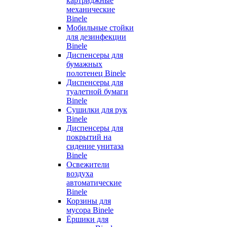
картриджные
механические
Binele
Мобильные стойки
для дезинфекции
Binele
Диспенсеры для
бумажных
полотенец Binele
Диспенсеры для
туалетной бумаги
Binele
Сушилки для рук
Binele
Диспенсеры для
покрытий на
сидение унитаза
Binele
Освежители
воздуха
автоматические
Binele
Корзины для
мусора Binele
Ёршики для