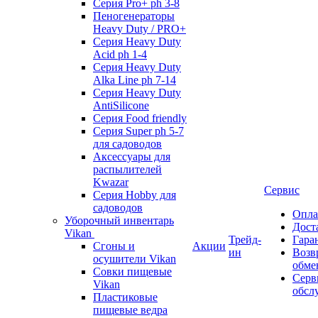
Серия Pro+ ph 3-8
Пеногенераторы
Heavy Duty / PRO+
Серия Heavy Duty
Acid ph 1-4
Серия Heavy Duty
Alka Line ph 7-14
Серия Heavy Duty
AntiSilicone
Серия Food friendly
Серия Super ph 5-7
для садоводов
Аксессуары для
распылителей
Kwazar
Сервис
Серия Hobby для
садоводов
Опла
Уборочный инвентарь
Дост
Vikan
Трейд-
Гара
Сгоны и
Акции
ин
Возв
осушители Vikan
обме
Совки пищевые
Серв
Vikan
обсл
Пластиковые
пищевые ведра