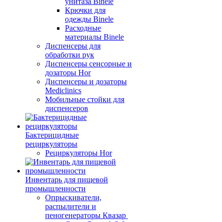
унитаза Binele
Крючки для
одежды Binele
Расходные
материалы Binele
Диспенсеры для
обработки рук
Диспенсеры сенсорные и
дозаторы Hor
Диспенсеры и дозаторы
Mediclinics
Мобильные стойки для
диспенсеров
Бактерицидные
рециркуляторы
Рециркуляторы Hor
Инвентарь для пищевой
промышленности
Опрыскиватели,
распылители и
пеногенераторы Квазар