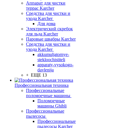
Аппарат для чистки
террас Karcher
Средства для чистки и
ухода Karcher
Для дома
Электрический скребок
для льда Karcher
Паровые швабры Karcher
Средства для чистки и
ухода Karcher
akkumuljatornye-
stekloochistiteli
apparaty-vysokogo-
davlenija
+ ЕЩЕ 13
Профессиональная техника
Профессиональные
поломоечные машины
Поломоечные
машины Ghibli
Профессиональные
пылесосы
Профессиональные
пылесосы Karcher