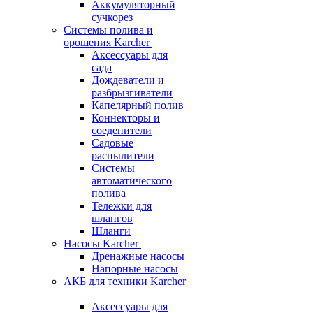
Аккумуляторный
сучкорез
Системы полива и
орошения Karcher
Аксессуары для
сада
Дождеватели и
разбрызгиватели
Капелярный полив
Коннекторы и
соеденители
Садовые
распылители
Системы
автоматического
полива
Тележки для
шлангов
Шланги
Насосы Karcher
Дренажные насосы
Напорные насосы
АКБ для техники Karcher
Аксессуары для