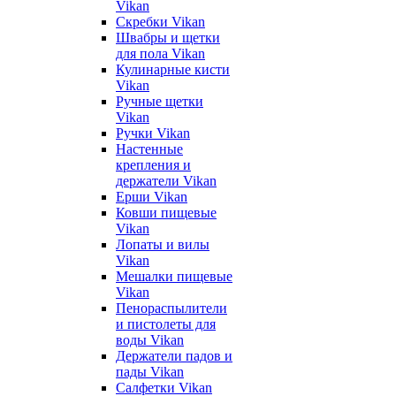
Vikan
Скребки Vikan
Швабры и щетки
для пола Vikan
Кулинарные кисти
Vikan
Ручные щетки
Vikan
Ручки Vikan
Настенные
крепления и
держатели Vikan
Ерши Vikan
Ковши пищевые
Vikan
Лопаты и вилы
Vikan
Мешалки пищевые
Vikan
Пенораспылители
и пистолеты для
воды Vikan
Держатели падов и
пады Vikan
Салфетки Vikan