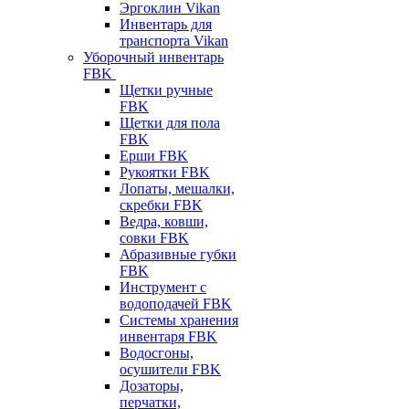
Эргоклин Vikan
Инвентарь для
транспорта Vikan
Уборочный инвентарь
FBK
Щетки ручные
FBK
Щетки для пола
FBK
Ерши FBK
Рукоятки FBK
Лопаты, мешалки,
скребки FBK
Ведра, ковши,
совки FBK
Абразивные губки
FBK
Инструмент с
водоподачей FBK
Системы хранения
инвентаря FBK
Водосгоны,
осушители FBK
Дозаторы,
перчатки,