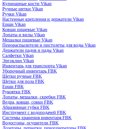
Кулинарные кисти Vikan
Ручные щетки Vikan
Ручки Vikan
Настенные крепления и держатели Vikan
Ерши Vikan
Ковши пищевые Vikan
Лопаты и вилы Vikan
Мешалки пищевые Vikan
Пенораспылители и пистолеты для воды Vikan
Держатели падов и пады Vikan
Салфетки Vikan
Эргоклин Vikan
Инвентарь для транспорта Vikan
Уборочный инвентарь FBK
Щетки ручные FBK
Щетки для пола FBK
Ерши FBK
Рукоятки FBK
Лопаты, мешалки, скребки FBK
Ведра, ковши, совки FBK
Абразивные губки FBK
Инструмент с водоподачей FBK
Системы хранения инвентаря FBK
Водосгоны, осушители FBK
Дозаторы, перчатки, пеногенераторы FBK