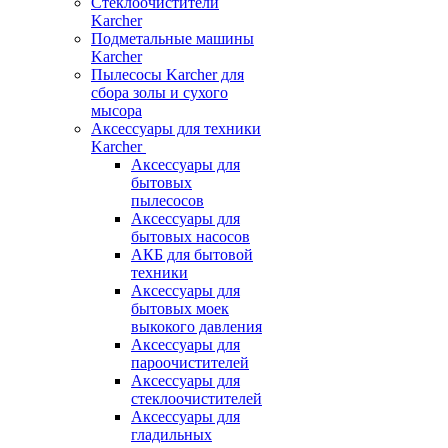
Стеклоочистители
Karcher
Подметальные машины
Karcher
Пылесосы Karcher для
сбора золы и сухого
мысора
Аксессуары для техники
Karcher
Аксессуары для
бытовых
пылесосов
Аксессуары для
бытовых насосов
АКБ для бытовой
техники
Аксессуары для
бытовых моек
выкокого давления
Аксессуары для
пароочистителей
Аксессуары для
стеклоочистителей
Аксессуары для
гладильных