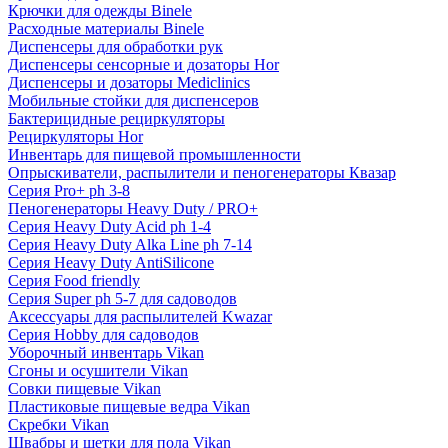
Крючки для одежды Binele
Расходные материалы Binele
Диспенсеры для обработки рук
Диспенсеры сенсорные и дозаторы Hor
Диспенсеры и дозаторы Mediclinics
Мобильные стойки для диспенсеров
Бактерицидные рециркуляторы
Рециркуляторы Hor
Инвентарь для пищевой промышленности
Опрыскиватели, распылители и пеногенераторы Квазар
Серия Pro+ ph 3-8
Пеногенераторы Heavy Duty / PRO+
Серия Heavy Duty Acid ph 1-4
Серия Heavy Duty Alka Line ph 7-14
Серия Heavy Duty AntiSilicone
Серия Food friendly
Серия Super ph 5-7 для садоводов
Аксессуары для распылителей Kwazar
Серия Hobby для садоводов
Уборочный инвентарь Vikan
Сгоны и осушители Vikan
Совки пищевые Vikan
Пластиковые пищевые ведра Vikan
Скребки Vikan
Швабры и щетки для пола Vikan