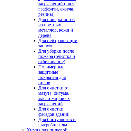
загрязнений (клея,
граффити, скотча,
резины)
Для поверхностей
из цветных
металлов, кожи и
дерева
Для нейтрализации
запахов
Для уборки после
пожара (очистка и
отбеливание)
Полимерные
защитные
покрытия для
полов
Для очистки от
мазута, битума,
масло-жировых
загрязнений
Для очистки
фасадов зданий
Для биотуалетов и
выгребных ям
Химия для пищевой