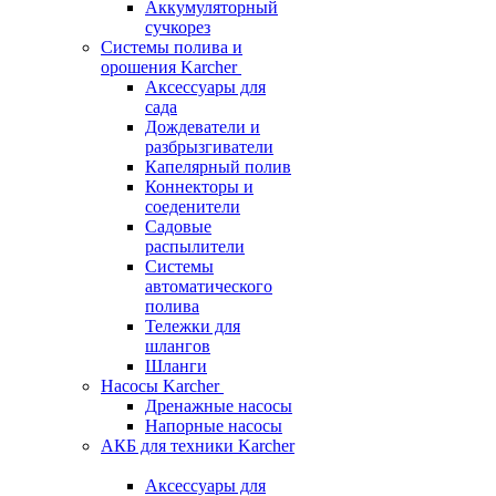
Аккумуляторный
сучкорез
Системы полива и
орошения Karcher
Аксессуары для
сада
Дождеватели и
разбрызгиватели
Капелярный полив
Коннекторы и
соеденители
Садовые
распылители
Системы
автоматического
полива
Тележки для
шлангов
Шланги
Насосы Karcher
Дренажные насосы
Напорные насосы
АКБ для техники Karcher
Аксессуары для