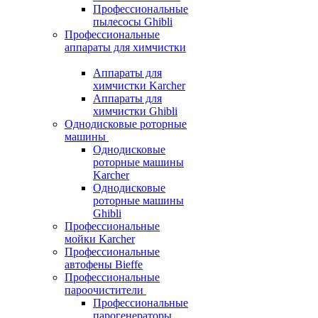
Профессиональные
пылесосы Ghibli
Профессиональные
аппараты для химчистки
Аппараты для
химчистки Karcher
Аппараты для
химчистки Ghibli
Однодисковые роторные
машины
Однодисковые
роторные машины
Karcher
Однодисковые
роторные машины
Ghibli
Профессиональные
мойки Karcher
Профессиональные
автофены Bieffe
Профессиональные
пароочистители
Профессиональные
парогенераторы