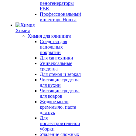
пеногенераторы
FBK
Профессиональный
инвентарь Horeca
Химия
Химия для клининга
Средства для
напольных
покрытий
Для сантехники
Универсальные
средства
Для стекол и зеркал
Чистящие средства
для кухни
Чистящие средства
для ковров
Жидкое мыло,
крем-мыло, паста
для рук
Для
послестроительной
уборки
Удаление сложных