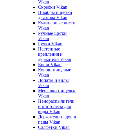
Vikan
Скребки Vikan
Швабры и щетки
для пола Vikan
Кулинарные кисти
Vikan
Ручные щетки
Vikan
Ручки Vikan
Настенные
крепления и
держатели Vikan
Ерши Vikan
Ковши пищевые
Vikan
Лопаты и вилы
Vikan
Мешалки пищевые
Vikan
Пенораспылители
и пистолеты для
воды Vikan
Держатели падов и
пады Vikan
Салфетки Vikan