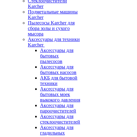
Стеклоочистители
Karcher
Подметальные машины
Karcher
Пылесосы Karcher для
сбора золы и сухого
мысора
Аксессуары для техники
Karcher
Аксессуары для
бытовых
пылесосов
Аксессуары для
бытовых насосов
АКБ для бытовой
техники
Аксессуары для
бытовых моек
выкокого давления
Аксессуары для
пароочистителей
Аксессуары для
стеклоочистителей
Аксессуары для
гладильных