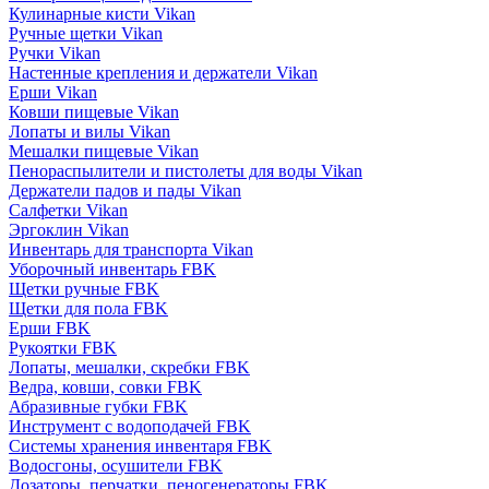
Кулинарные кисти Vikan
Ручные щетки Vikan
Ручки Vikan
Настенные крепления и держатели Vikan
Ерши Vikan
Ковши пищевые Vikan
Лопаты и вилы Vikan
Мешалки пищевые Vikan
Пенораспылители и пистолеты для воды Vikan
Держатели падов и пады Vikan
Салфетки Vikan
Эргоклин Vikan
Инвентарь для транспорта Vikan
Уборочный инвентарь FBK
Щетки ручные FBK
Щетки для пола FBK
Ерши FBK
Рукоятки FBK
Лопаты, мешалки, скребки FBK
Ведра, ковши, совки FBK
Абразивные губки FBK
Инструмент с водоподачей FBK
Системы хранения инвентаря FBK
Водосгоны, осушители FBK
Дозаторы, перчатки, пеногенераторы FBK