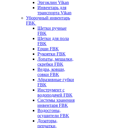
Эргоклин Vikan
Инвентарь для
транспорта Vikan
Уборочный инвентарь
FBK
Щетки ручные
FBK
Щетки для пола
FBK
Ерши FBK
Рукоятки FBK
Лопаты, мешалки,
скребки FBK
Ведра, ковши,
совки FBK
Абразивные губки
FBK
Инструмент с
водоподачей FBK
Системы хранения
инвентаря FBK
Водосгоны,
осушители FBK
Дозаторы,
перчатки,