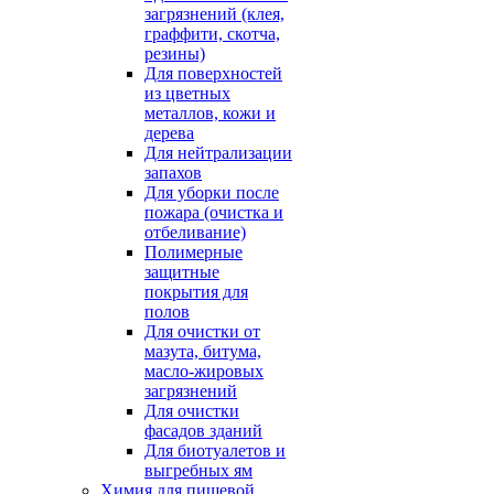
загрязнений (клея,
граффити, скотча,
резины)
Для поверхностей
из цветных
металлов, кожи и
дерева
Для нейтрализации
запахов
Для уборки после
пожара (очистка и
отбеливание)
Полимерные
защитные
покрытия для
полов
Для очистки от
мазута, битума,
масло-жировых
загрязнений
Для очистки
фасадов зданий
Для биотуалетов и
выгребных ям
Химия для пищевой