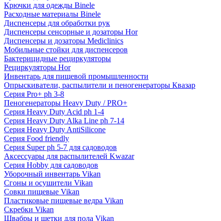
Крючки для одежды Binele
Расходные материалы Binele
Диспенсеры для обработки рук
Диспенсеры сенсорные и дозаторы Hor
Диспенсеры и дозаторы Mediclinics
Мобильные стойки для диспенсеров
Бактерицидные рециркуляторы
Рециркуляторы Hor
Инвентарь для пищевой промышленности
Опрыскиватели, распылители и пеногенераторы Квазар
Серия Pro+ ph 3-8
Пеногенераторы Heavy Duty / PRO+
Серия Heavy Duty Acid ph 1-4
Серия Heavy Duty Alka Line ph 7-14
Серия Heavy Duty AntiSilicone
Серия Food friendly
Серия Super ph 5-7 для садоводов
Аксессуары для распылителей Kwazar
Серия Hobby для садоводов
Уборочный инвентарь Vikan
Сгоны и осушители Vikan
Совки пищевые Vikan
Пластиковые пищевые ведра Vikan
Скребки Vikan
Швабры и щетки для пола Vikan