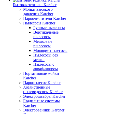
Бытовая техника Karcher
Мойки высокого
давления Karcher
Пароочистители Karcher
Пылесосы Karcher
Ручные пылесосы
Вертикальные
пылесосы
Мешковые
пылесосы
Моющие пылесосы
Пылесосы без
мешка
Пылесосы с
аквафильтром
Портативные мойки
Karcher
Паропылесос Karcher
Хозяйственные
пылеводососы Karcher
Электрошвабры Karcher
Гладильные системы
Karcher
Электровеники Karcher