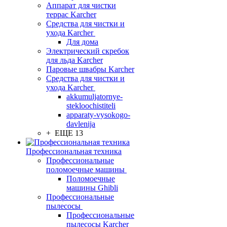
Аппарат для чистки
террас Karcher
Средства для чистки и
ухода Karcher
Для дома
Электрический скребок
для льда Karcher
Паровые швабры Karcher
Средства для чистки и
ухода Karcher
akkumuljatornye-
stekloochistiteli
apparaty-vysokogo-
davlenija
+ ЕЩЕ 13
Профессиональная техника
Профессиональные
поломоечные машины
Поломоечные
машины Ghibli
Профессиональные
пылесосы
Профессиональные
пылесосы Karcher