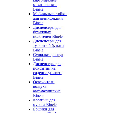
картриджные
механические
Binele
Мобильные стойки
для дезинфекции
Binele
Диспенсеры для
бумажных
полотенец Binele
Диспенсеры для
туалетной бумаги
Binele
Сушилки для рук
Binele
Диспенсеры для
покрытий на
сидение унитаза
Binele
Освежители
воздуха
автоматические
Binele
Корзины для
мусора Binele
Ёршики для