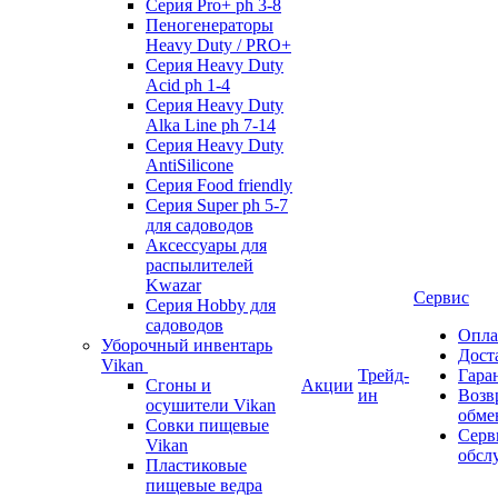
Серия Pro+ ph 3-8
Пеногенераторы
Heavy Duty / PRO+
Серия Heavy Duty
Acid ph 1-4
Серия Heavy Duty
Alka Line ph 7-14
Серия Heavy Duty
AntiSilicone
Серия Food friendly
Серия Super ph 5-7
для садоводов
Аксессуары для
распылителей
Kwazar
Сервис
Серия Hobby для
садоводов
Опла
Уборочный инвентарь
Дост
Vikan
Трейд-
Гара
Сгоны и
Акции
ин
Возв
осушители Vikan
обме
Совки пищевые
Серв
Vikan
обсл
Пластиковые
пищевые ведра