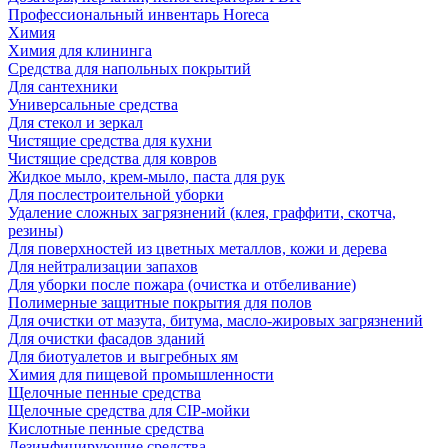
Профессиональный инвентарь Horeca
Химия
Химия для клининга
Средства для напольных покрытий
Для сантехники
Универсальные средства
Для стекол и зеркал
Чистящие средства для кухни
Чистящие средства для ковров
Жидкое мыло, крем-мыло, паста для рук
Для послестроительной уборки
Удаление сложных загрязнений (клея, граффити, скотча,
резины)
Для поверхностей из цветных металлов, кожи и дерева
Для нейтрализации запахов
Для уборки после пожара (очистка и отбеливание)
Полимерные защитные покрытия для полов
Для очистки от мазута, битума, масло-жировых загрязнений
Для очистки фасадов зданий
Для биотуалетов и выгребных ям
Химия для пищевой промышленности
Щелочные пенные средства
Щелочные средства для CIP-мойки
Кислотные пенные средства
Дезинфицирующие средства