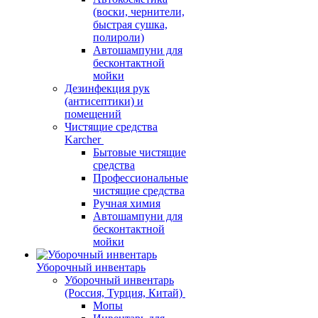
(воски, чернители,
быстрая сушка,
полироли)
Автошампуни для
бесконтактной
мойки
Дезинфекция рук
(антисептики) и
помещений
Чистящие средства
Karcher
Бытовые чистящие
средства
Профессиональные
чистящие средства
Ручная химия
Автошампуни для
бесконтактной
мойки
Уборочный инвентарь
Уборочный инвентарь
(Россия, Турция, Китай)
Мопы