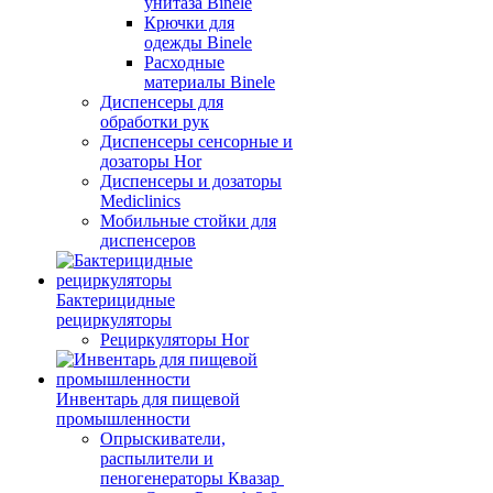
унитаза Binele
Крючки для
одежды Binele
Расходные
материалы Binele
Диспенсеры для
обработки рук
Диспенсеры сенсорные и
дозаторы Hor
Диспенсеры и дозаторы
Mediclinics
Мобильные стойки для
диспенсеров
Бактерицидные
рециркуляторы
Рециркуляторы Hor
Инвентарь для пищевой
промышленности
Опрыскиватели,
распылители и
пеногенераторы Квазар