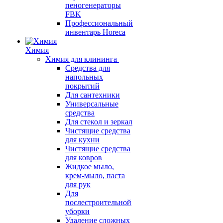
пеногенераторы
FBK
Профессиональный
инвентарь Horeca
Химия
Химия для клининга
Средства для
напольных
покрытий
Для сантехники
Универсальные
средства
Для стекол и зеркал
Чистящие средства
для кухни
Чистящие средства
для ковров
Жидкое мыло,
крем-мыло, паста
для рук
Для
послестроительной
уборки
Удаление сложных