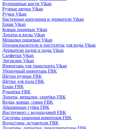
Кулинарные кисти Vikan
Ручные щетки Vikan
Ручки Vikan
Настенные крепления и держатели Vikan
Ерши Vikan
Ковши пищевые Vikan
Лопаты и вилы Vikan
Мешалки пищевые Vikan
Пенораспылители и пистолеты для воды Vikan
Держатели падов и пады Vikan
Салфетки Vikan
Эргоклин Vikan
Инвентарь для транспорта Vikan
Уборочный инвентарь FBK
Щетки ручные FBK
Щетки для пола FBK
Ерши FBK
Рукоятки FBK
Лопаты, мешалки, скребки FBK
Ведра, ковши, совки FBK
Абразивные губки FBK
Инструмент с водоподачей FBK
Системы хранения инвентаря FBK
Водосгоны, осушители FBK
Дозаторы, перчатки, пеногенераторы FBK