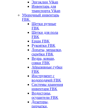
Эргоклин Vikan
Инвентарь для
транспорта Vikan
Уборочный инвентарь
FBK
Щетки ручные
FBK
Щетки для пола
FBK
Ерши FBK
Рукоятки FBK
Лопаты, мешалки,
скребки FBK
Ведра, ковши,
совки FBK
Абразивные губки
FBK
Инструмент с
водоподачей FBK
Системы хранения
инвентаря FBK
Водосгоны,
осушители FBK
Дозаторы,
перчатки,