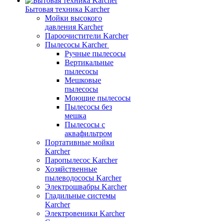
Бытовая техника Karcher
Мойки высокого
давления Karcher
Пароочистители Karcher
Пылесосы Karcher
Ручные пылесосы
Вертикальные
пылесосы
Мешковые
пылесосы
Моющие пылесосы
Пылесосы без
мешка
Пылесосы с
аквафильтром
Портативные мойки
Karcher
Паропылесос Karcher
Хозяйственные
пылеводососы Karcher
Электрошвабры Karcher
Гладильные системы
Karcher
Электровеники Karcher