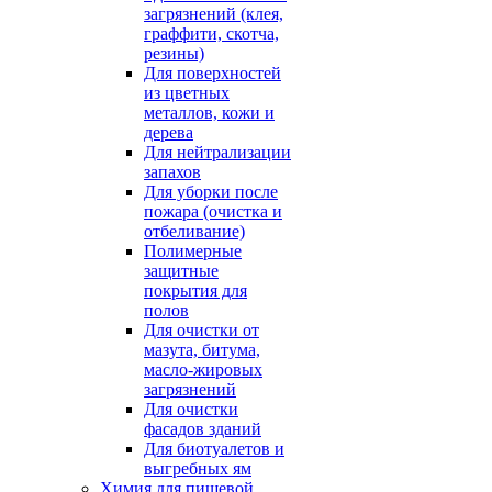
загрязнений (клея,
граффити, скотча,
резины)
Для поверхностей
из цветных
металлов, кожи и
дерева
Для нейтрализации
запахов
Для уборки после
пожара (очистка и
отбеливание)
Полимерные
защитные
покрытия для
полов
Для очистки от
мазута, битума,
масло-жировых
загрязнений
Для очистки
фасадов зданий
Для биотуалетов и
выгребных ям
Химия для пищевой