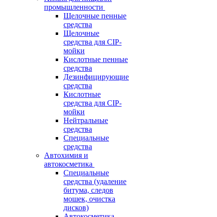
промышленности
Щелочные пенные
средства
Щелочные
средства для CIP-
мойки
Кислотные пенные
средства
Дезинфицирующие
средства
Кислотные
средства для CIP-
мойки
Нейтральные
средства
Специальные
средства
Автохимия и
автокосметика
Специальные
средства (удаление
битума, следов
мошек, очистка
дисков)
Автокосметика