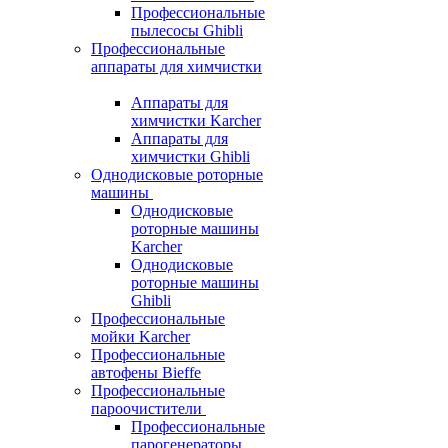
Профессиональные
пылесосы Ghibli
Профессиональные
аппараты для химчистки
Аппараты для
химчистки Karcher
Аппараты для
химчистки Ghibli
Однодисковые роторные
машины
Однодисковые
роторные машины
Karcher
Однодисковые
роторные машины
Ghibli
Профессиональные
мойки Karcher
Профессиональные
автофены Bieffe
Профессиональные
пароочистители
Профессиональные
парогенераторы