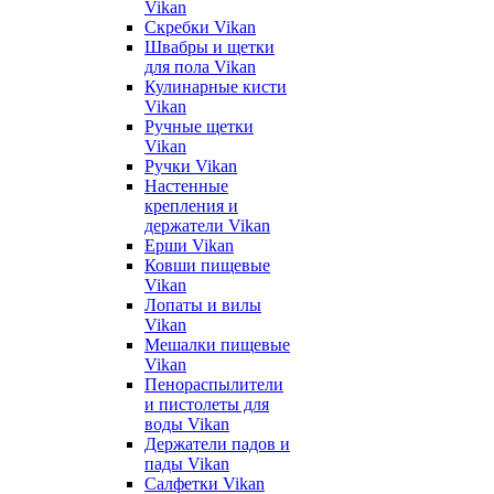
Vikan
Скребки Vikan
Швабры и щетки
для пола Vikan
Кулинарные кисти
Vikan
Ручные щетки
Vikan
Ручки Vikan
Настенные
крепления и
держатели Vikan
Ерши Vikan
Ковши пищевые
Vikan
Лопаты и вилы
Vikan
Мешалки пищевые
Vikan
Пенораспылители
и пистолеты для
воды Vikan
Держатели падов и
пады Vikan
Салфетки Vikan