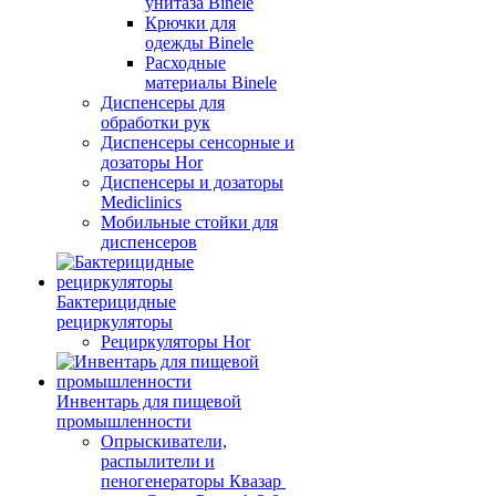
унитаза Binele
Крючки для
одежды Binele
Расходные
материалы Binele
Диспенсеры для
обработки рук
Диспенсеры сенсорные и
дозаторы Hor
Диспенсеры и дозаторы
Mediclinics
Мобильные стойки для
диспенсеров
Бактерицидные
рециркуляторы
Рециркуляторы Hor
Инвентарь для пищевой
промышленности
Опрыскиватели,
распылители и
пеногенераторы Квазар