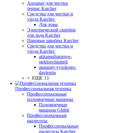
Аппарат для чистки
террас Karcher
Средства для чистки и
ухода Karcher
Для дома
Электрический скребок
для льда Karcher
Паровые швабры Karcher
Средства для чистки и
ухода Karcher
akkumuljatornye-
stekloochistiteli
apparaty-vysokogo-
davlenija
+ ЕЩЕ 13
Профессиональная техника
Профессиональные
поломоечные машины
Поломоечные
машины Ghibli
Профессиональные
пылесосы
Профессиональные
пылесосы Karcher