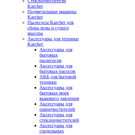
Стеклоочистители
Karcher
Подметальные машины
Karcher
Пылесосы Karcher для
сбора золы и сухого
мысора
Аксессуары для техники
Karcher
Аксессуары для
бытовых
пылесосов
Аксессуары для
бытовых насосов
АКБ для бытовой
техники
Аксессуары для
бытовых моек
выкокого давления
Аксессуары для
пароочистителей
Аксессуары для
стеклоочистителей
Аксессуары для
гладильных