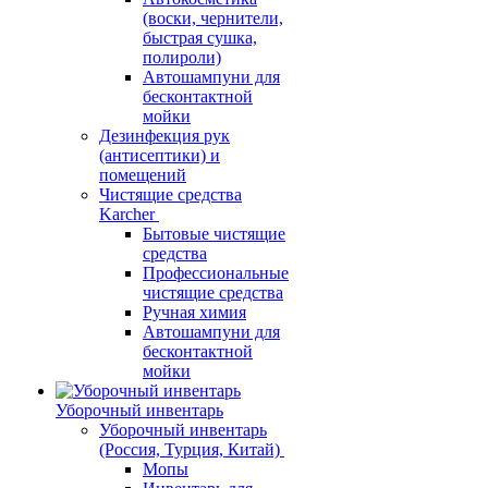
(воски, чернители,
быстрая сушка,
полироли)
Автошампуни для
бесконтактной
мойки
Дезинфекция рук
(антисептики) и
помещений
Чистящие средства
Karcher
Бытовые чистящие
средства
Профессиональные
чистящие средства
Ручная химия
Автошампуни для
бесконтактной
мойки
Уборочный инвентарь
Уборочный инвентарь
(Россия, Турция, Китай)
Мопы