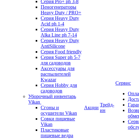
Серия Pro+ ph 3-8
Пеногенераторы
Heavy Duty / PRO+
Серия Heavy Duty
Acid ph 1-4
Серия Heavy Duty
Alka Line ph 7-14
Серия Heavy Duty
AntiSilicone
Серия Food friendly
Серия Super ph 5-7
для садоводов
Аксессуары для
распылителей
Kwazar
Сервис
Серия Hobby для
садоводов
Опла
Уборочный инвентарь
Дост
Vikan
Трейд-
Гара
Сгоны и
Акции
ин
Возв
осушители Vikan
обме
Совки пищевые
Серв
Vikan
обсл
Пластиковые
пищевые ведра