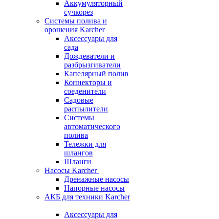
Аккумуляторный
сучкорез
Системы полива и
орошения Karcher
Аксессуары для
сада
Дождеватели и
разбрызгиватели
Капелярный полив
Коннекторы и
соеденители
Садовые
распылители
Системы
автоматического
полива
Тележки для
шлангов
Шланги
Насосы Karcher
Дренажные насосы
Напорные насосы
АКБ для техники Karcher
Аксессуары для