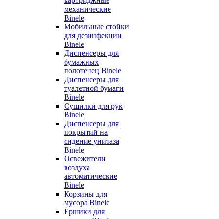
картриджные
механические
Binele
Мобильные стойки
для дезинфекции
Binele
Диспенсеры для
бумажных
полотенец Binele
Диспенсеры для
туалетной бумаги
Binele
Сушилки для рук
Binele
Диспенсеры для
покрытий на
сидение унитаза
Binele
Освежители
воздуха
автоматические
Binele
Корзины для
мусора Binele
Ёршики для