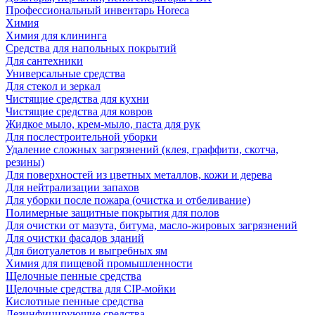
Профессиональный инвентарь Horeca
Химия
Химия для клининга
Средства для напольных покрытий
Для сантехники
Универсальные средства
Для стекол и зеркал
Чистящие средства для кухни
Чистящие средства для ковров
Жидкое мыло, крем-мыло, паста для рук
Для послестроительной уборки
Удаление сложных загрязнений (клея, граффити, скотча,
резины)
Для поверхностей из цветных металлов, кожи и дерева
Для нейтрализации запахов
Для уборки после пожара (очистка и отбеливание)
Полимерные защитные покрытия для полов
Для очистки от мазута, битума, масло-жировых загрязнений
Для очистки фасадов зданий
Для биотуалетов и выгребных ям
Химия для пищевой промышленности
Щелочные пенные средства
Щелочные средства для CIP-мойки
Кислотные пенные средства
Дезинфицирующие средства