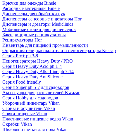
Крючки для одежды Binele
Расходные материалы Binele
Диспенсеры для обработки рук
Диспенсеры сенсорные и дозаторы Hor
Диспенсеры и дозаторы Mediclinics
Мобильные стойки для диспенсеров
Бактерицидные рециркуляторы
Рециркуляторы Hor
Инвентарь для пищевой промышленности
Опрыскиватели, распылители и пеногенераторы Квазар
Серия Pro+ ph 3-8
Пеногенераторы Heavy Duty / PRO+
Серия Heavy Duty Acid ph 1-4
Серия Heavy Duty Alka Line ph 7-14
Серия Heavy Duty AntiSilicone
Серия Food friendly
Серия Super ph 5-7 для садоводов
Аксессуары для распылителей Kwazar
Серия Hobby для садоводов
Уборочный инвентарь Vikan
Сгоны и осушители Vikan
Совки пищевые Vikan
Пластиковые пищевые ведра Vikan
Скребки Vikan
Швабры и щетки для пола Vikan