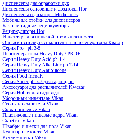
Диспенсеры для обработки рук
Диспенсеры сенсорные и дозаторы Hor
Диспенсеры и дозаторы Mediclinics
Мобильные стойки для диспенсеров
Бактерицидные рециркуляторы
Рециркуляторы Hor
Инвентарь для пищевой промышленности
Опрыскиватели, распылители и пеногенераторы Квазар
Серия Pro+ ph 3-8
Пеногенераторы Heavy Duty / PRO+
Серия Heavy Duty Acid ph 1-4
Серия Heavy Duty Alka Line ph 7-14
Серия Heavy Duty AntiSilicone
Серия Food friendly
Серия Super ph 5-7 для садоводов
Аксессуары для распылителей Kwazar
Серия Hobby для садоводов
Уборочный инвентарь Vikan
Сгоны и осушители Vikan
Совки пищевые Vikan
Пластиковые пищевые ведра Vikan
Скребки Vikan
Швабры и щетки для пола Vikan
Кулинарные кисти Vikan
Ручные щетки Vikan