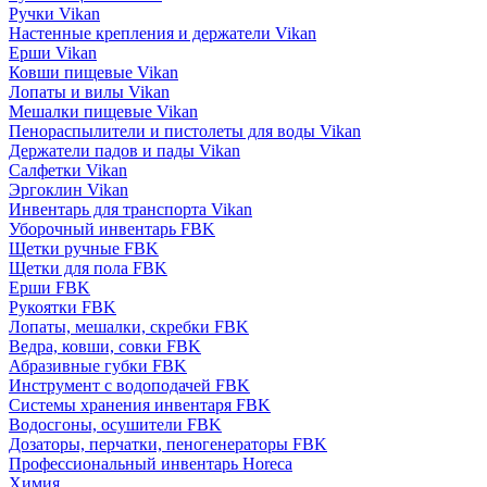
Ручки Vikan
Настенные крепления и держатели Vikan
Ерши Vikan
Ковши пищевые Vikan
Лопаты и вилы Vikan
Мешалки пищевые Vikan
Пенораспылители и пистолеты для воды Vikan
Держатели падов и пады Vikan
Салфетки Vikan
Эргоклин Vikan
Инвентарь для транспорта Vikan
Уборочный инвентарь FBK
Щетки ручные FBK
Щетки для пола FBK
Ерши FBK
Рукоятки FBK
Лопаты, мешалки, скребки FBK
Ведра, ковши, совки FBK
Абразивные губки FBK
Инструмент с водоподачей FBK
Системы хранения инвентаря FBK
Водосгоны, осушители FBK
Дозаторы, перчатки, пеногенераторы FBK
Профессиональный инвентарь Horeca
Химия