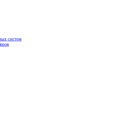
ных систем
овров