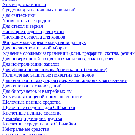
Химия для клининга
Средства для напольных покрытий
Для сантехники
Универсальные средства
Для стекол и зеркал
Чистящие средства для кухни
Чистящие средства для ковров
Жидкое мыло, крем-мыло, паста для рук
Для послестроительной уборки
Удаление сложных загрязнений (клея, граффити, скотча, резины
Для поверхностей из цветных металлов, кожи и дерева
Для нейтрализации запахов
Для уборки после пожара (очистка и отбеливание)
Полимерные защитные покрытия для полов
Для очистки от мазута, битума, масло-жировых загрязнений
Для очистки фасадов зданий
Для биотуалетов и выгребных ям
Химия для пищевой промышленности
Щелочные пенные средства
Щелочные средства для CIP-мойки
Кислотные пенные средства
Дезинфицирующие средства
Кислотные средства для CIP-мойки
Нейтральные средства
Специальные средства