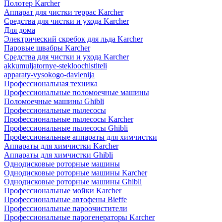
Полотер Karcher
Аппарат для чистки террас Karcher
Средства для чистки и ухода Karcher
Для дома
Электрический скребок для льда Karcher
Паровые швабры Karcher
Средства для чистки и ухода Karcher
akkumuljatornye-stekloochistiteli
apparaty-vysokogo-davlenija
Профессиональная техника
Профессиональные поломоечные машины
Поломоечные машины Ghibli
Профессиональные пылесосы
Профессиональные пылесосы Karcher
Профессиональные пылесосы Ghibli
Профессиональные аппараты для химчистки
Аппараты для химчистки Karcher
Аппараты для химчистки Ghibli
Однодисковые роторные машины
Однодисковые роторные машины Karcher
Однодисковые роторные машины Ghibli
Профессиональные мойки Karcher
Профессиональные автофены Bieffe
Профессиональные пароочистители
Профессиональные парогенераторы Karcher