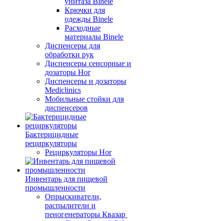
унитаза Binele
Крючки для
одежды Binele
Расходные
материалы Binele
Диспенсеры для
обработки рук
Диспенсеры сенсорные и
дозаторы Hor
Диспенсеры и дозаторы
Mediclinics
Мобильные стойки для
диспенсеров
Бактерицидные
рециркуляторы
Рециркуляторы Hor
Инвентарь для пищевой
промышленности
Опрыскиватели,
распылители и
пеногенераторы Квазар