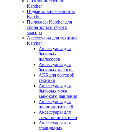
Стеклоочистители
Karcher
Подметальные машины
Karcher
Пылесосы Karcher для
сбора золы и сухого
мысора
Аксессуары для техники
Karcher
Аксессуары для
бытовых
пылесосов
Аксессуары для
бытовых насосов
АКБ для бытовой
техники
Аксессуары для
бытовых моек
выкокого давления
Аксессуары для
пароочистителей
Аксессуары для
стеклоочистителей
Аксессуары для
гладильных