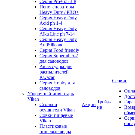
Серия Pro+ ph 3-8
Пеногенераторы
Heavy Duty / PRO+
Серия Heavy Duty
Acid ph 1-4
Серия Heavy Duty
Alka Line ph 7-14
Серия Heavy Duty
AntiSilicone
Серия Food friendly
Серия Super ph 5-7
для садоводов
Аксессуары для
распылителей
Kwazar
Сервис
Серия Hobby для
садоводов
Опла
Уборочный инвентарь
Дост
Vikan
Трейд-
Гара
Сгоны и
Акции
ин
Возв
осушители Vikan
обме
Совки пищевые
Серв
Vikan
обсл
Пластиковые
пищевые ведра