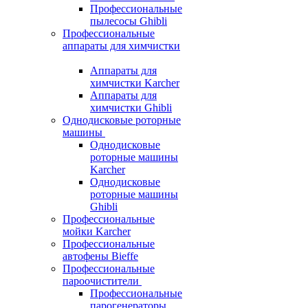
Профессиональные
пылесосы Ghibli
Профессиональные
аппараты для химчистки
Аппараты для
химчистки Karcher
Аппараты для
химчистки Ghibli
Однодисковые роторные
машины
Однодисковые
роторные машины
Karcher
Однодисковые
роторные машины
Ghibli
Профессиональные
мойки Karcher
Профессиональные
автофены Bieffe
Профессиональные
пароочистители
Профессиональные
парогенераторы