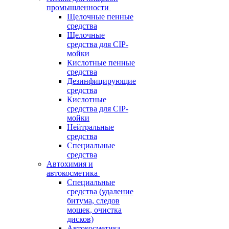
промышленности
Щелочные пенные
средства
Щелочные
средства для CIP-
мойки
Кислотные пенные
средства
Дезинфицирующие
средства
Кислотные
средства для CIP-
мойки
Нейтральные
средства
Специальные
средства
Автохимия и
автокосметика
Специальные
средства (удаление
битума, следов
мошек, очистка
дисков)
Автокосметика