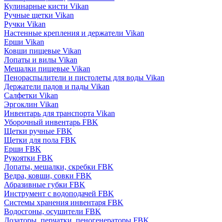
Кулинарные кисти Vikan
Ручные щетки Vikan
Ручки Vikan
Настенные крепления и держатели Vikan
Ерши Vikan
Ковши пищевые Vikan
Лопаты и вилы Vikan
Мешалки пищевые Vikan
Пенораспылители и пистолеты для воды Vikan
Держатели падов и пады Vikan
Салфетки Vikan
Эргоклин Vikan
Инвентарь для транспорта Vikan
Уборочный инвентарь FBK
Щетки ручные FBK
Щетки для пола FBK
Ерши FBK
Рукоятки FBK
Лопаты, мешалки, скребки FBK
Ведра, ковши, совки FBK
Абразивные губки FBK
Инструмент с водоподачей FBK
Системы хранения инвентаря FBK
Водосгоны, осушители FBK
Дозаторы, перчатки, пеногенераторы FBK