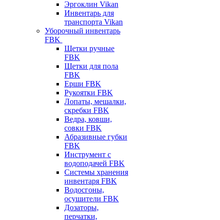
Эргоклин Vikan
Инвентарь для
транспорта Vikan
Уборочный инвентарь
FBK
Щетки ручные
FBK
Щетки для пола
FBK
Ерши FBK
Рукоятки FBK
Лопаты, мешалки,
скребки FBK
Ведра, ковши,
совки FBK
Абразивные губки
FBK
Инструмент с
водоподачей FBK
Системы хранения
инвентаря FBK
Водосгоны,
осушители FBK
Дозаторы,
перчатки,