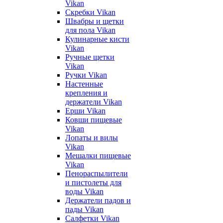
Vikan
Скребки Vikan
Швабры и щетки
для пола Vikan
Кулинарные кисти
Vikan
Ручные щетки
Vikan
Ручки Vikan
Настенные
крепления и
держатели Vikan
Ерши Vikan
Ковши пищевые
Vikan
Лопаты и вилы
Vikan
Мешалки пищевые
Vikan
Пенораспылители
и пистолеты для
воды Vikan
Держатели падов и
пады Vikan
Салфетки Vikan