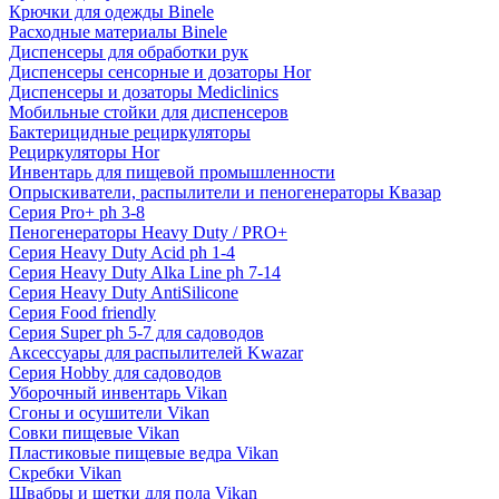
Крючки для одежды Binele
Расходные материалы Binele
Диспенсеры для обработки рук
Диспенсеры сенсорные и дозаторы Hor
Диспенсеры и дозаторы Mediclinics
Мобильные стойки для диспенсеров
Бактерицидные рециркуляторы
Рециркуляторы Hor
Инвентарь для пищевой промышленности
Опрыскиватели, распылители и пеногенераторы Квазар
Серия Pro+ ph 3-8
Пеногенераторы Heavy Duty / PRO+
Серия Heavy Duty Acid ph 1-4
Серия Heavy Duty Alka Line ph 7-14
Серия Heavy Duty AntiSilicone
Серия Food friendly
Серия Super ph 5-7 для садоводов
Аксессуары для распылителей Kwazar
Серия Hobby для садоводов
Уборочный инвентарь Vikan
Сгоны и осушители Vikan
Совки пищевые Vikan
Пластиковые пищевые ведра Vikan
Скребки Vikan
Швабры и щетки для пола Vikan