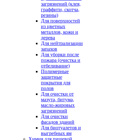
загрязнений (клея,
граффити, скотча,
резины)
Для поверхностей
из цветных
металлов, кожи и
дерева
Для нейтрализации
запахов
Для уборки после
пожара (очистка и
отбеливание)
Полимерные
защитные
покрытия для
полов
Для очистки от
мазута, битума,
масло-жировых
загрязнений
Для очистки
фасадов зданий
Для биотуалетов и
выгребных ям
Химия для пищевой