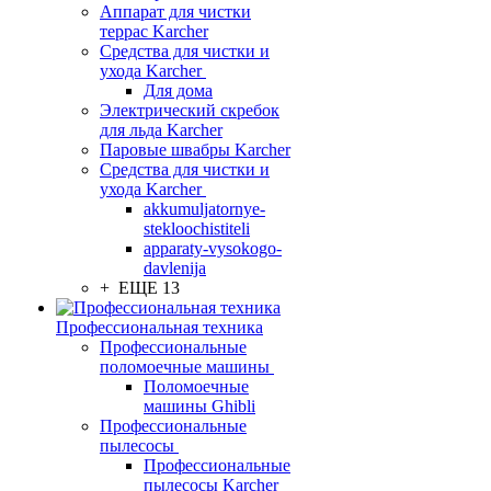
Аппарат для чистки
террас Karcher
Средства для чистки и
ухода Karcher
Для дома
Электрический скребок
для льда Karcher
Паровые швабры Karcher
Средства для чистки и
ухода Karcher
akkumuljatornye-
stekloochistiteli
apparaty-vysokogo-
davlenija
+ ЕЩЕ 13
Профессиональная техника
Профессиональные
поломоечные машины
Поломоечные
машины Ghibli
Профессиональные
пылесосы
Профессиональные
пылесосы Karcher