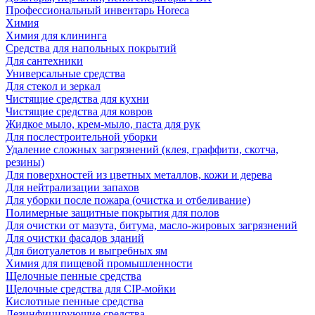
Профессиональный инвентарь Horeca
Химия
Химия для клининга
Средства для напольных покрытий
Для сантехники
Универсальные средства
Для стекол и зеркал
Чистящие средства для кухни
Чистящие средства для ковров
Жидкое мыло, крем-мыло, паста для рук
Для послестроительной уборки
Удаление сложных загрязнений (клея, граффити, скотча,
резины)
Для поверхностей из цветных металлов, кожи и дерева
Для нейтрализации запахов
Для уборки после пожара (очистка и отбеливание)
Полимерные защитные покрытия для полов
Для очистки от мазута, битума, масло-жировых загрязнений
Для очистки фасадов зданий
Для биотуалетов и выгребных ям
Химия для пищевой промышленности
Щелочные пенные средства
Щелочные средства для CIP-мойки
Кислотные пенные средства
Дезинфицирующие средства