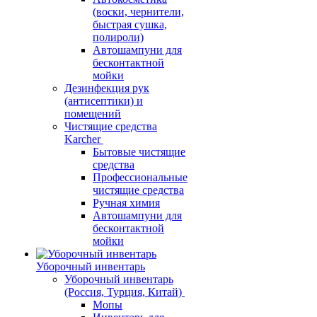
(воски, чернители,
быстрая сушка,
полироли)
Автошампуни для
бесконтактной
мойки
Дезинфекция рук
(антисептики) и
помещений
Чистящие средства
Karcher
Бытовые чистящие
средства
Профессиональные
чистящие средства
Ручная химия
Автошампуни для
бесконтактной
мойки
Уборочный инвентарь
Уборочный инвентарь
(Россия, Турция, Китай)
Мопы