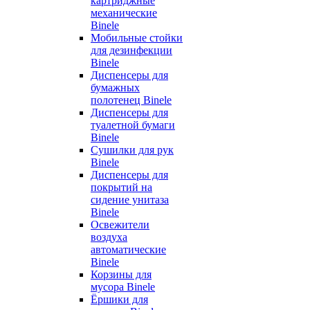
картриджные
механические
Binele
Мобильные стойки
для дезинфекции
Binele
Диспенсеры для
бумажных
полотенец Binele
Диспенсеры для
туалетной бумаги
Binele
Сушилки для рук
Binele
Диспенсеры для
покрытий на
сидение унитаза
Binele
Освежители
воздуха
автоматические
Binele
Корзины для
мусора Binele
Ёршики для