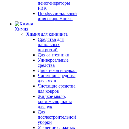
пеногенераторы
FBK
Профессиональный
инвентарь Horeca
Химия
Химия для клининга
Средства для
напольных
покрытий
Для сантехники
Универсальные
средства
Для стекол и зеркал
Чистящие средства
для кухни
Чистящие средства
для ковров
Жидкое мыло,
крем-мыло, паста
для рук
Для
послестроительной
уборки
Удаление сложных