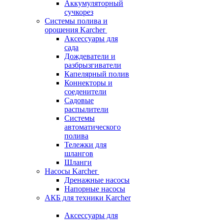
Аккумуляторный
сучкорез
Системы полива и
орошения Karcher
Аксессуары для
сада
Дождеватели и
разбрызгиватели
Капелярный полив
Коннекторы и
соеденители
Садовые
распылители
Системы
автоматического
полива
Тележки для
шлангов
Шланги
Насосы Karcher
Дренажные насосы
Напорные насосы
АКБ для техники Karcher
Аксессуары для