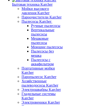
Бытовая техника Karcher
Мойки высокого
давления Karcher
Пароочистители Karcher
Пылесосы Karcher
Ручные пылесосы
Вертикальные
пылесосы
Мешковые
пылесосы
Моющие пылесосы
Пылесосы без
мешка
Пылесосы с
аквафильтром
Портативные мойки
Karcher
Паропылесос Karcher
Хозяйственные
пылеводососы Karcher
Электрошвабры Karcher
Гладильные системы
Karcher
Электровеники Karcher