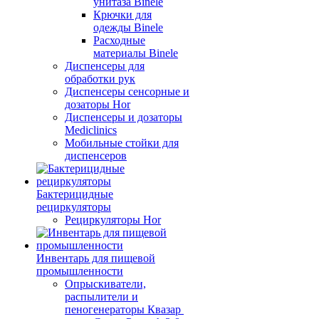
унитаза Binele
Крючки для
одежды Binele
Расходные
материалы Binele
Диспенсеры для
обработки рук
Диспенсеры сенсорные и
дозаторы Hor
Диспенсеры и дозаторы
Mediclinics
Мобильные стойки для
диспенсеров
Бактерицидные
рециркуляторы
Рециркуляторы Hor
Инвентарь для пищевой
промышленности
Опрыскиватели,
распылители и
пеногенераторы Квазар