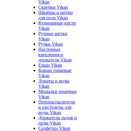
Vikan
Скребки Vikan
Швабры и щетки
для пола Vikan
Кулинарные кисти
Vikan
Ручные щетки
Vikan
Ручки Vikan
Настенные
крепления и
держатели Vikan
Ерши Vikan
Ковши пищевые
Vikan
Лопаты и вилы
Vikan
Мешалки пищевые
Vikan
Пенораспылители
и пистолеты для
воды Vikan
Держатели падов и
пады Vikan
Салфетки Vikan