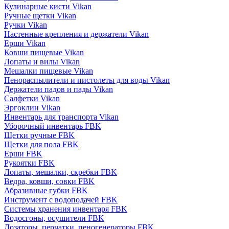
Кулинарные кисти Vikan
Ручные щетки Vikan
Ручки Vikan
Настенные крепления и держатели Vikan
Ерши Vikan
Ковши пищевые Vikan
Лопаты и вилы Vikan
Мешалки пищевые Vikan
Пенораспылители и пистолеты для воды Vikan
Держатели падов и пады Vikan
Салфетки Vikan
Эргоклин Vikan
Инвентарь для транспорта Vikan
Уборочный инвентарь FBK
Щетки ручные FBK
Щетки для пола FBK
Ерши FBK
Рукоятки FBK
Лопаты, мешалки, скребки FBK
Ведра, ковши, совки FBK
Абразивные губки FBK
Инструмент с водоподачей FBK
Системы хранения инвентаря FBK
Водосгоны, осушители FBK
Дозаторы, перчатки, пеногенераторы FBK