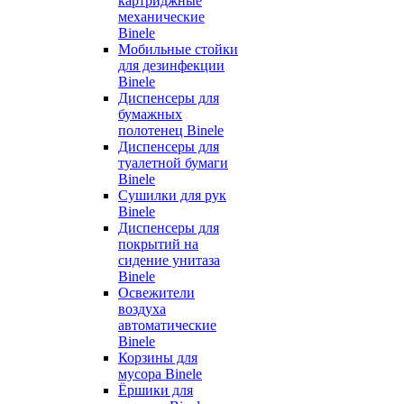
картриджные
механические
Binele
Мобильные стойки
для дезинфекции
Binele
Диспенсеры для
бумажных
полотенец Binele
Диспенсеры для
туалетной бумаги
Binele
Сушилки для рук
Binele
Диспенсеры для
покрытий на
сидение унитаза
Binele
Освежители
воздуха
автоматические
Binele
Корзины для
мусора Binele
Ёршики для