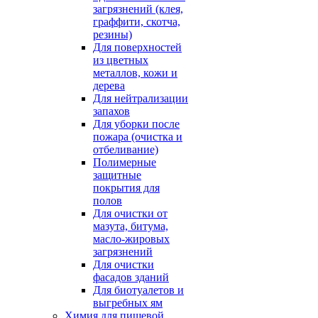
загрязнений (клея,
граффити, скотча,
резины)
Для поверхностей
из цветных
металлов, кожи и
дерева
Для нейтрализации
запахов
Для уборки после
пожара (очистка и
отбеливание)
Полимерные
защитные
покрытия для
полов
Для очистки от
мазута, битума,
масло-жировых
загрязнений
Для очистки
фасадов зданий
Для биотуалетов и
выгребных ям
Химия для пищевой