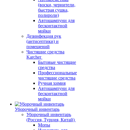
(воски, чернители,
быстрая сушка,
полироли)
Автошампуни для
бесконтактной
мойки
Дезинфекция рук
(антисептики) и
помещений
Чистящие средства
Karcher
Бытовые чистящие
средства
Профессиональные
чистящие средства
Ручная химия
Автошампуни для
бесконтактной
мойки
Уборочный инвентарь
Уборочный инвентарь
(Россия, Турция, Китай)
Мопы