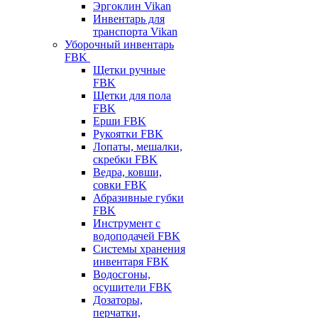
Эргоклин Vikan
Инвентарь для
транспорта Vikan
Уборочный инвентарь
FBK
Щетки ручные
FBK
Щетки для пола
FBK
Ерши FBK
Рукоятки FBK
Лопаты, мешалки,
скребки FBK
Ведра, ковши,
совки FBK
Абразивные губки
FBK
Инструмент с
водоподачей FBK
Системы хранения
инвентаря FBK
Водосгоны,
осушители FBK
Дозаторы,
перчатки,