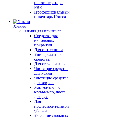
пеногенераторы
FBK
Профессиональный
инвентарь Horeca
Химия
Химия для клининга
Средства для
напольных
покрытий
Для сантехники
Универсальные
средства
Для стекол и зеркал
Чистящие средства
для кухни
Чистящие средства
для ковров
Жидкое мыло,
крем-мыло, паста
для рук
Для
послестроительной
уборки
Удаление сложных