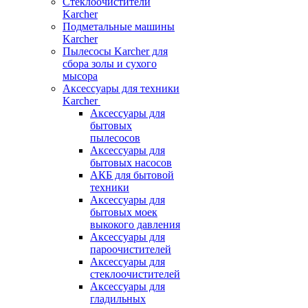
Стеклоочистители
Karcher
Подметальные машины
Karcher
Пылесосы Karcher для
сбора золы и сухого
мысора
Аксессуары для техники
Karcher
Аксессуары для
бытовых
пылесосов
Аксессуары для
бытовых насосов
АКБ для бытовой
техники
Аксессуары для
бытовых моек
выкокого давления
Аксессуары для
пароочистителей
Аксессуары для
стеклоочистителей
Аксессуары для
гладильных