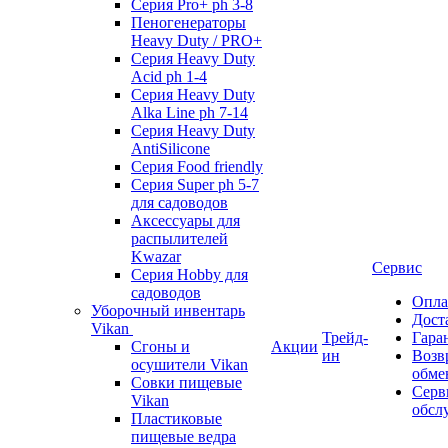
Серия Pro+ ph 3-8
Пеногенераторы
Heavy Duty / PRO+
Серия Heavy Duty
Acid ph 1-4
Серия Heavy Duty
Alka Line ph 7-14
Серия Heavy Duty
AntiSilicone
Серия Food friendly
Серия Super ph 5-7
для садоводов
Аксессуары для
распылителей
Kwazar
Сервис
Серия Hobby для
садоводов
Опла
Уборочный инвентарь
Дост
Vikan
Трейд-
Гара
Сгоны и
Акции
ин
Возв
осушители Vikan
обме
Совки пищевые
Серв
Vikan
обсл
Пластиковые
пищевые ведра