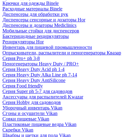
Крючки для одежды Binele
Расходные материалы Binele
Диспенсеры для обработки рук
Диспенсеры сенсорные и дозаторы Hor
Диспенсеры и дозаторы Mediclinics
Мобильные стойки для диспенсеров
Бактерицидные рециркуляторы
Рециркуляторы Hor
Инвентарь для пищевой промышленности
Опрыскиватели, распылители и пеногенераторы Квазар
Серия Pro+ ph 3-8
Пеногенераторы Heavy Duty / PRO+
Серия Heavy Duty Acid ph 1-4
Серия Heavy Duty Alka Line ph 7-14
Серия Heavy Duty AntiSilicone
Серия Food friendly
Серия Super ph 5-7 для садоводов
Аксессуары для распылителей Kwazar
Серия Hobby для садоводов
Уборочный инвентарь Vikan
Сгоны и осушители Vikan
Совки пищевые Vikan
Пластиковые пищевые ведра Vikan
Скребки Vikan
Швабры и щетки для пола Vikan