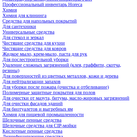
Профессиональный инвентарь Horeca
Химия
Химия для клининга
Средства для напольных покрытий
Для сантехники
Универсальные средства
Для стекол и зеркал
Чистящие средства для кухни
Чистящие средства для ковров
Жидкое мыло, крем-мыло, паста для рук
Для послестроительной уборки
Удаление сложных загрязнений (клея, граффити, скотча,
резины)
Для поверхностей из цветных металлов, кожи и дерева
Для нейтрализации запахов
Для уборки после пожара (очистка и отбеливание)
Полимерные защитные покрытия для полов
Для очистки от мазута, битума, масло-жировых загрязнений
Для очистки фасадов зданий
Для биотуалетов и выгребных ям
Химия для пищевой промышленности
Щелочные пенные средства
Щелочные средства для CIP-мойки
Кислотные пенные средства
Дезинфицирующие средства