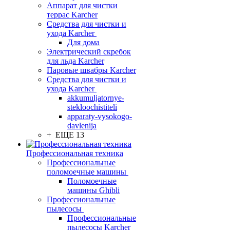
Аппарат для чистки
террас Karcher
Средства для чистки и
ухода Karcher
Для дома
Электрический скребок
для льда Karcher
Паровые швабры Karcher
Средства для чистки и
ухода Karcher
akkumuljatornye-
stekloochistiteli
apparaty-vysokogo-
davlenija
+ ЕЩЕ 13
Профессиональная техника
Профессиональные
поломоечные машины
Поломоечные
машины Ghibli
Профессиональные
пылесосы
Профессиональные
пылесосы Karcher