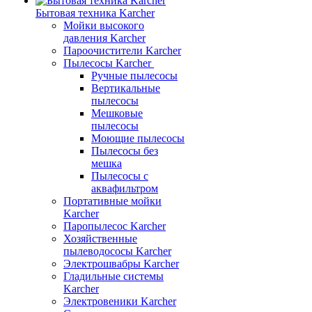
Бытовая техника Karcher
Мойки высокого
давления Karcher
Пароочистители Karcher
Пылесосы Karcher
Ручные пылесосы
Вертикальные
пылесосы
Мешковые
пылесосы
Моющие пылесосы
Пылесосы без
мешка
Пылесосы с
аквафильтром
Портативные мойки
Karcher
Паропылесос Karcher
Хозяйственные
пылеводососы Karcher
Электрошвабры Karcher
Гладильные системы
Karcher
Электровеники Karcher