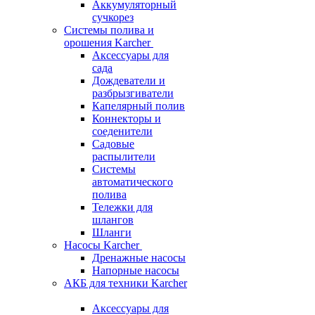
Аккумуляторный
сучкорез
Системы полива и
орошения Karcher
Аксессуары для
сада
Дождеватели и
разбрызгиватели
Капелярный полив
Коннекторы и
соеденители
Садовые
распылители
Системы
автоматического
полива
Тележки для
шлангов
Шланги
Насосы Karcher
Дренажные насосы
Напорные насосы
АКБ для техники Karcher
Аксессуары для