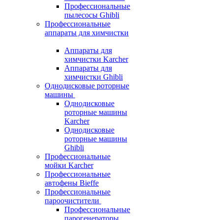
Профессиональные
пылесосы Ghibli
Профессиональные
аппараты для химчистки
Аппараты для
химчистки Karcher
Аппараты для
химчистки Ghibli
Однодисковые роторные
машины
Однодисковые
роторные машины
Karcher
Однодисковые
роторные машины
Ghibli
Профессиональные
мойки Karcher
Профессиональные
автофены Bieffe
Профессиональные
пароочистители
Профессиональные
парогенераторы