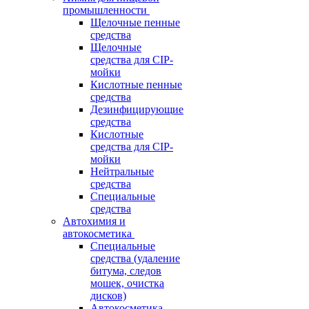
промышленности
Щелочные пенные
средства
Щелочные
средства для CIP-
мойки
Кислотные пенные
средства
Дезинфицирующие
средства
Кислотные
средства для CIP-
мойки
Нейтральные
средства
Специальные
средства
Автохимия и
автокосметика
Специальные
средства (удаление
битума, следов
мошек, очистка
дисков)
Автокосметика