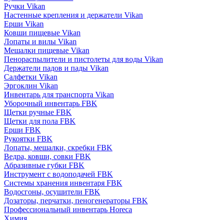
Ручки Vikan
Настенные крепления и держатели Vikan
Ерши Vikan
Ковши пищевые Vikan
Лопаты и вилы Vikan
Мешалки пищевые Vikan
Пенораспылители и пистолеты для воды Vikan
Держатели падов и пады Vikan
Салфетки Vikan
Эргоклин Vikan
Инвентарь для транспорта Vikan
Уборочный инвентарь FBK
Щетки ручные FBK
Щетки для пола FBK
Ерши FBK
Рукоятки FBK
Лопаты, мешалки, скребки FBK
Ведра, ковши, совки FBK
Абразивные губки FBK
Инструмент с водоподачей FBK
Системы хранения инвентаря FBK
Водосгоны, осушители FBK
Дозаторы, перчатки, пеногенераторы FBK
Профессиональный инвентарь Horeca
Химия