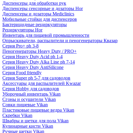
Диспенсеры для обработки рук
Диспенсеры сенсорные и дозаторы Hor
Диспенсеры и дозаторы Mediclinics
Мобильные стойки для диспенсеров
Бактерицидные рециркуляторы
Рециркуляторы Hor
Инвентарь для пищевой промышленности
Опрыскиватели, распылители и пеногенераторы Квазар
Серия Pro+ ph 3-8
Пеногенераторы Heavy Duty / PRO+
Серия Heavy Duty Acid ph 1-4
Серия Heavy Duty Alka Line ph 7-14
Серия Heavy Duty AntiSilicone
Серия Food friendly
Серия Super ph 5-7 для садоводов
Аксессуары для распылителей Kwazar
Серия Hobby для садоводов
Уборочный инвентарь Vikan
Сгоны и осушители Vikan
Совки пищевые Vikan
Пластиковые пищевые ведра Vikan
Скребки Vikan
Швабры и щетки для пола Vikan
Кулинарные кисти Vikan
Ручные щетки Vikan