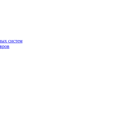
ных систем
овров