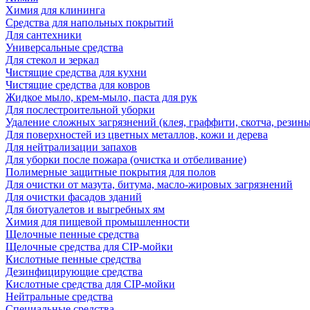
Химия для клининга
Средства для напольных покрытий
Для сантехники
Универсальные средства
Для стекол и зеркал
Чистящие средства для кухни
Чистящие средства для ковров
Жидкое мыло, крем-мыло, паста для рук
Для послестроительной уборки
Удаление сложных загрязнений (клея, граффити, скотча, резины
Для поверхностей из цветных металлов, кожи и дерева
Для нейтрализации запахов
Для уборки после пожара (очистка и отбеливание)
Полимерные защитные покрытия для полов
Для очистки от мазута, битума, масло-жировых загрязнений
Для очистки фасадов зданий
Для биотуалетов и выгребных ям
Химия для пищевой промышленности
Щелочные пенные средства
Щелочные средства для CIP-мойки
Кислотные пенные средства
Дезинфицирующие средства
Кислотные средства для CIP-мойки
Нейтральные средства
Специальные средства