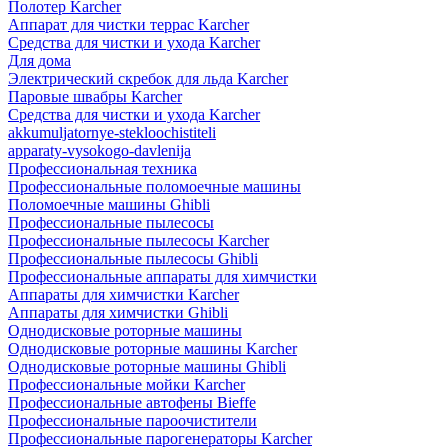
Полотер Karcher
Аппарат для чистки террас Karcher
Средства для чистки и ухода Karcher
Для дома
Электрический скребок для льда Karcher
Паровые швабры Karcher
Средства для чистки и ухода Karcher
akkumuljatornye-stekloochistiteli
apparaty-vysokogo-davlenija
Профессиональная техника
Профессиональные поломоечные машины
Поломоечные машины Ghibli
Профессиональные пылесосы
Профессиональные пылесосы Karcher
Профессиональные пылесосы Ghibli
Профессиональные аппараты для химчистки
Аппараты для химчистки Karcher
Аппараты для химчистки Ghibli
Однодисковые роторные машины
Однодисковые роторные машины Karcher
Однодисковые роторные машины Ghibli
Профессиональные мойки Karcher
Профессиональные автофены Bieffe
Профессиональные пароочистители
Профессиональные парогенераторы Karcher