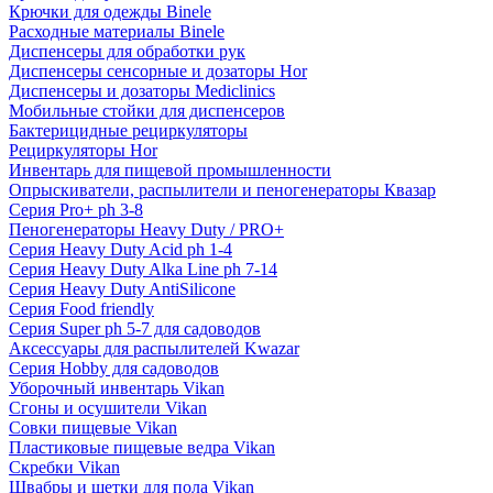
Крючки для одежды Binele
Расходные материалы Binele
Диспенсеры для обработки рук
Диспенсеры сенсорные и дозаторы Hor
Диспенсеры и дозаторы Mediclinics
Мобильные стойки для диспенсеров
Бактерицидные рециркуляторы
Рециркуляторы Hor
Инвентарь для пищевой промышленности
Опрыскиватели, распылители и пеногенераторы Квазар
Серия Pro+ ph 3-8
Пеногенераторы Heavy Duty / PRO+
Серия Heavy Duty Acid ph 1-4
Серия Heavy Duty Alka Line ph 7-14
Серия Heavy Duty AntiSilicone
Серия Food friendly
Серия Super ph 5-7 для садоводов
Аксессуары для распылителей Kwazar
Серия Hobby для садоводов
Уборочный инвентарь Vikan
Сгоны и осушители Vikan
Совки пищевые Vikan
Пластиковые пищевые ведра Vikan
Скребки Vikan
Швабры и щетки для пола Vikan