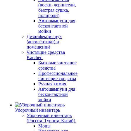
(воски, чернители,
быстрая сушка,
полироли)
Автошампуни для
бесконтактной
мойки
Дезинфекция рук
(антисептики) и
помещений
Чистящие средства
Karcher
Бытовые чистящие
средства
Профессиональные
чистящие средства
Ручная химия
Автошампуни для
бесконтактной
мойки
Уборочный инвентарь
Уборочный инвентарь
(Россия, Турция, Китай)
Мопы