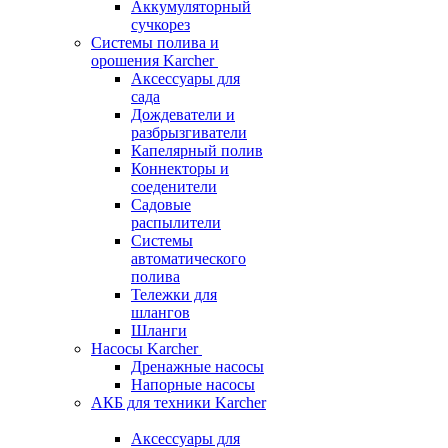
Аккумуляторный
сучкорез
Системы полива и
орошения Karcher
Аксессуары для
сада
Дождеватели и
разбрызгиватели
Капелярный полив
Коннекторы и
соеденители
Садовые
распылители
Системы
автоматического
полива
Тележки для
шлангов
Шланги
Насосы Karcher
Дренажные насосы
Напорные насосы
АКБ для техники Karcher
Аксессуары для