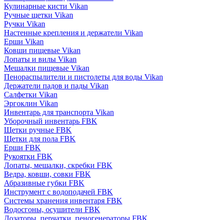
Кулинарные кисти Vikan
Ручные щетки Vikan
Ручки Vikan
Настенные крепления и держатели Vikan
Ерши Vikan
Ковши пищевые Vikan
Лопаты и вилы Vikan
Мешалки пищевые Vikan
Пенораспылители и пистолеты для воды Vikan
Держатели падов и пады Vikan
Салфетки Vikan
Эргоклин Vikan
Инвентарь для транспорта Vikan
Уборочный инвентарь FBK
Щетки ручные FBK
Щетки для пола FBK
Ерши FBK
Рукоятки FBK
Лопаты, мешалки, скребки FBK
Ведра, ковши, совки FBK
Абразивные губки FBK
Инструмент с водоподачей FBK
Системы хранения инвентаря FBK
Водосгоны, осушители FBK
Дозаторы, перчатки, пеногенераторы FBK