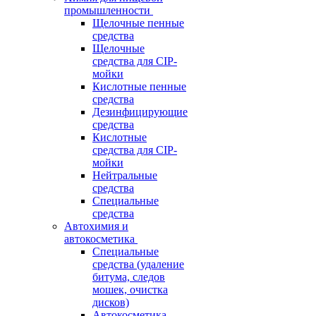
промышленности
Щелочные пенные
средства
Щелочные
средства для CIP-
мойки
Кислотные пенные
средства
Дезинфицирующие
средства
Кислотные
средства для CIP-
мойки
Нейтральные
средства
Специальные
средства
Автохимия и
автокосметика
Специальные
средства (удаление
битума, следов
мошек, очистка
дисков)
Автокосметика