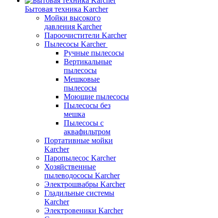
Бытовая техника Karcher
Мойки высокого
давления Karcher
Пароочистители Karcher
Пылесосы Karcher
Ручные пылесосы
Вертикальные
пылесосы
Мешковые
пылесосы
Моющие пылесосы
Пылесосы без
мешка
Пылесосы с
аквафильтром
Портативные мойки
Karcher
Паропылесос Karcher
Хозяйственные
пылеводососы Karcher
Электрошвабры Karcher
Гладильные системы
Karcher
Электровеники Karcher