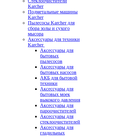
Стеклоочистители
Karcher
Подметальные машины
Karcher
Пылесосы Karcher для
сбора золы и сухого
мысора
Аксессуары для техники
Karcher
Аксессуары для
бытовых
пылесосов
Аксессуары для
бытовых насосов
АКБ для бытовой
техники
Аксессуары для
бытовых моек
выкокого давления
Аксессуары для
пароочистителей
Аксессуары для
стеклоочистителей
Аксессуары для
гладильных