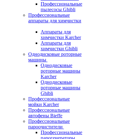
Профессиональные
пылесосы Ghibli
Профессиональные
аппараты для химчистки
Аппараты для
химчистки Karcher
Аппараты для
химчистки Ghibli
Однодисковые роторные
машины
Однодисковые
роторные машины
Karcher
Однодисковые
роторные машины
Ghibli
Профессиональные
мойки Karcher
Профессиональные
автофены Bieffe
Профессиональные
пароочистители
Профессиональные
парогенераторы