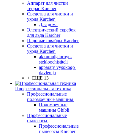
Аппарат для чистки
террас Karcher
Средства для чистки и
ухода Karcher
Для дома
Электрический скребок
для льда Karcher
Паровые швабры Karcher
Средства для чистки и
ухода Karcher
akkumuljatornye-
stekloochistiteli
apparaty-vysokogo-
davlenija
+ ЕЩЕ 13
Профессиональная техника
Профессиональные
поломоечные машины
Поломоечные
машины Ghibli
Профессиональные
пылесосы
Профессиональные
пылесосы Karcher