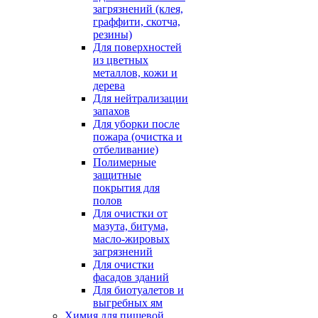
загрязнений (клея,
граффити, скотча,
резины)
Для поверхностей
из цветных
металлов, кожи и
дерева
Для нейтрализации
запахов
Для уборки после
пожара (очистка и
отбеливание)
Полимерные
защитные
покрытия для
полов
Для очистки от
мазута, битума,
масло-жировых
загрязнений
Для очистки
фасадов зданий
Для биотуалетов и
выгребных ям
Химия для пищевой