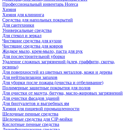
Профессиональный инвентарь Horeca
Химия
Химия для клининга
Средства для напольных покрытий
Для сантехники
Универсальные средства
Для стекол и зеркал
Чистящие средства для кухни
Чистящие средства для ковров
Жидкое мыло, крем-мыло, паста для рук
Для послестроительной уборки
Удаление сложных загрязнений (клея, граффити, скотча,
резины)
Для поверхностей из цветных металлов, кожи и дерева
Для нейтрализации запахов
Для уборки после пожара (очистка и отбеливание)
Полимерные защитные покрытия для полов
Для очистки от мазута, битума, масло-жировых загрязнений
Для очистки фасадов зданий
Для биотуалетов и выгребных ям
Химия для пищевой промышленности
Щелочные пенные средства
Щелочные средства для CIP-мойки
Кислотные пенные средства
Дезинфицирующие средства