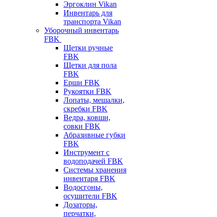
Эргоклин Vikan
Инвентарь для
транспорта Vikan
Уборочный инвентарь
FBK
Щетки ручные
FBK
Щетки для пола
FBK
Ерши FBK
Рукоятки FBK
Лопаты, мешалки,
скребки FBK
Ведра, ковши,
совки FBK
Абразивные губки
FBK
Инструмент с
водоподачей FBK
Системы хранения
инвентаря FBK
Водосгоны,
осушители FBK
Дозаторы,
перчатки,