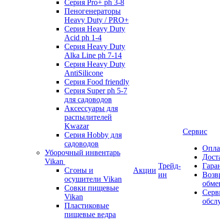
Серия Pro+ ph 3-8
Пеногенераторы
Heavy Duty / PRO+
Серия Heavy Duty
Acid ph 1-4
Серия Heavy Duty
Alka Line ph 7-14
Серия Heavy Duty
AntiSilicone
Серия Food friendly
Серия Super ph 5-7
для садоводов
Аксессуары для
распылителей
Kwazar
Сервис
Серия Hobby для
садоводов
Опла
Уборочный инвентарь
Дост
Vikan
Трейд-
Гара
Сгоны и
Акции
ин
Возв
осушители Vikan
обме
Совки пищевые
Серв
Vikan
обсл
Пластиковые
пищевые ведра