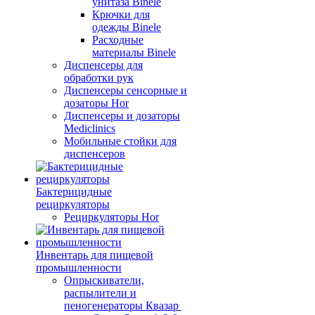
унитаза Binele
Крючки для
одежды Binele
Расходные
материалы Binele
Диспенсеры для
обработки рук
Диспенсеры сенсорные и
дозаторы Hor
Диспенсеры и дозаторы
Mediclinics
Мобильные стойки для
диспенсеров
Бактерицидные
рециркуляторы
Рециркуляторы Hor
Инвентарь для пищевой
промышленности
Опрыскиватели,
распылители и
пеногенераторы Квазар