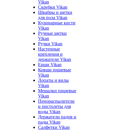
Vikan
Скребки Vikan
Швабры и щетки
для пола Vikan
Кулинарные кисти
Vikan
Ручные щетки
Vikan
Ручки Vikan
Настенные
крепления и
держатели Vikan
Ерши Vikan
Ковши пищевые
Vikan
Лопаты и вилы
Vikan
Мешалки пищевые
Vikan
Пенораспылители
и пистолеты для
воды Vikan
Держатели падов и
пады Vikan
Салфетки Vikan