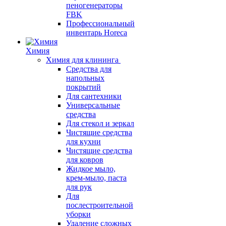
пеногенераторы
FBK
Профессиональный
инвентарь Horeca
Химия
Химия для клининга
Средства для
напольных
покрытий
Для сантехники
Универсальные
средства
Для стекол и зеркал
Чистящие средства
для кухни
Чистящие средства
для ковров
Жидкое мыло,
крем-мыло, паста
для рук
Для
послестроительной
уборки
Удаление сложных