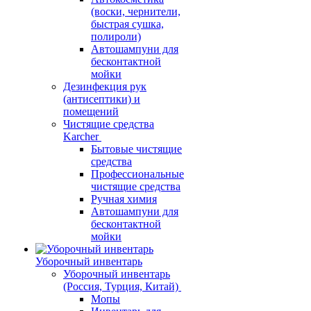
(воски, чернители,
быстрая сушка,
полироли)
Автошампуни для
бесконтактной
мойки
Дезинфекция рук
(антисептики) и
помещений
Чистящие средства
Karcher
Бытовые чистящие
средства
Профессиональные
чистящие средства
Ручная химия
Автошампуни для
бесконтактной
мойки
Уборочный инвентарь
Уборочный инвентарь
(Россия, Турция, Китай)
Мопы