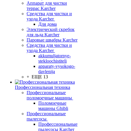
Аппарат для чистки
террас Karcher
Средства для чистки и
ухода Karcher
Для дома
Электрический скребок
для льда Karcher
Паровые швабры Karcher
Средства для чистки и
ухода Karcher
akkumuljatornye-
stekloochistiteli
apparaty-vysokogo-
davlenija
+ ЕЩЕ 13
Профессиональная техника
Профессиональные
поломоечные машины
Поломоечные
машины Ghibli
Профессиональные
пылесосы
Профессиональные
пылесосы Karcher