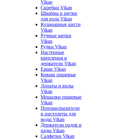
Vikan
Скребки Vikan
Швабры и щетки
для пола Vikan
Кулинарные кисти
Vikan
Ручные щетки
Vikan
Ручки Vikan
Настенные
крепления и
держатели Vikan
Ерши Vikan
Ковши пищевые
Vikan
Лопаты и вилы
Vikan
Мешалки пищевые
Vikan
Пенораспылители
и пистолеты для
воды Vikan
Держатели падов и
пады Vikan
Салфетки Vikan