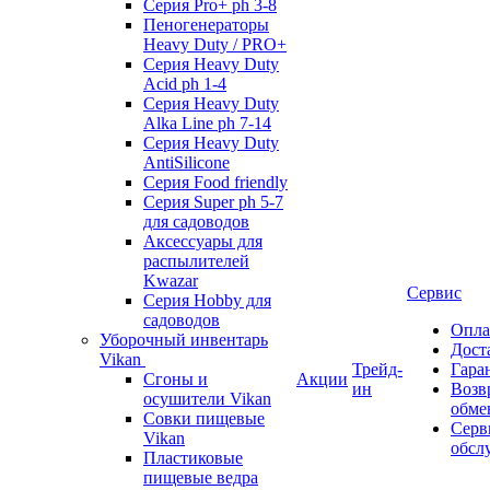
Серия Pro+ ph 3-8
Пеногенераторы
Heavy Duty / PRO+
Серия Heavy Duty
Acid ph 1-4
Серия Heavy Duty
Alka Line ph 7-14
Серия Heavy Duty
AntiSilicone
Серия Food friendly
Серия Super ph 5-7
для садоводов
Аксессуары для
распылителей
Kwazar
Сервис
Серия Hobby для
садоводов
Опла
Уборочный инвентарь
Дост
Vikan
Трейд-
Гара
Сгоны и
Акции
ин
Возв
осушители Vikan
обме
Совки пищевые
Серв
Vikan
обсл
Пластиковые
пищевые ведра