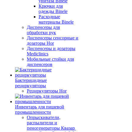
унитаза Binele
Крючки для
одежды Binele
Расходные
материалы Binele
Диспенсеры для
обработки рук
Диспенсеры сенсорные и
дозаторы Hor
Диспенсеры и дозаторы
Mediclinics
Мобильные стойки для
диспенсеров
Бактерицидные
рециркуляторы
Рециркуляторы Hor
Инвентарь для пищевой
промышленности
Опрыскиватели,
распылители и
пеногенераторы Квазар