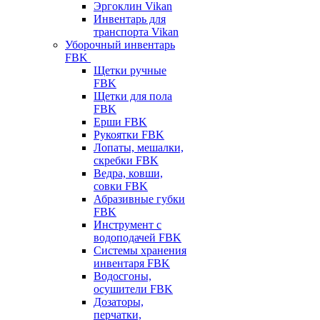
Эргоклин Vikan
Инвентарь для
транспорта Vikan
Уборочный инвентарь
FBK
Щетки ручные
FBK
Щетки для пола
FBK
Ерши FBK
Рукоятки FBK
Лопаты, мешалки,
скребки FBK
Ведра, ковши,
совки FBK
Абразивные губки
FBK
Инструмент с
водоподачей FBK
Системы хранения
инвентаря FBK
Водосгоны,
осушители FBK
Дозаторы,
перчатки,