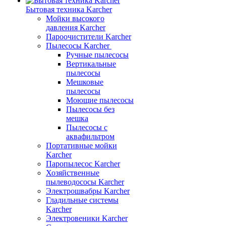
Бытовая техника Karcher
Мойки высокого
давления Karcher
Пароочистители Karcher
Пылесосы Karcher
Ручные пылесосы
Вертикальные
пылесосы
Мешковые
пылесосы
Моющие пылесосы
Пылесосы без
мешка
Пылесосы с
аквафильтром
Портативные мойки
Karcher
Паропылесос Karcher
Хозяйственные
пылеводососы Karcher
Электрошвабры Karcher
Гладильные системы
Karcher
Электровеники Karcher