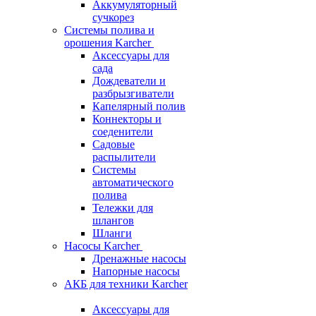
Аккумуляторный
сучкорез
Системы полива и
орошения Karcher
Аксессуары для
сада
Дождеватели и
разбрызгиватели
Капелярный полив
Коннекторы и
соеденители
Садовые
распылители
Системы
автоматического
полива
Тележки для
шлангов
Шланги
Насосы Karcher
Дренажные насосы
Напорные насосы
АКБ для техники Karcher
Аксессуары для