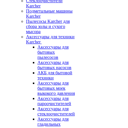
Стеклоочистители
Karcher
Подметальные машины
Karcher
Пылесосы Karcher для
сбора золы и сухого
мысора
Аксессуары для техники
Karcher
Аксессуары для
бытовых
пылесосов
Аксессуары для
бытовых насосов
АКБ для бытовой
техники
Аксессуары для
бытовых моек
выкокого давления
Аксессуары для
пароочистителей
Аксессуары для
стеклоочистителей
Аксессуары для
гладильных