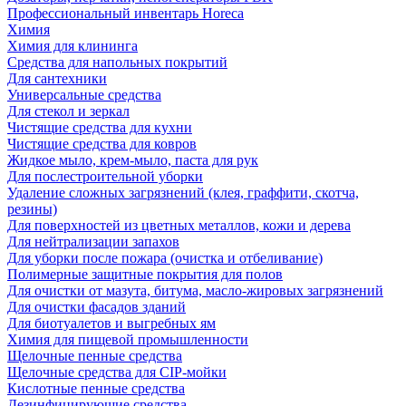
Профессиональный инвентарь Horeca
Химия
Химия для клининга
Средства для напольных покрытий
Для сантехники
Универсальные средства
Для стекол и зеркал
Чистящие средства для кухни
Чистящие средства для ковров
Жидкое мыло, крем-мыло, паста для рук
Для послестроительной уборки
Удаление сложных загрязнений (клея, граффити, скотча,
резины)
Для поверхностей из цветных металлов, кожи и дерева
Для нейтрализации запахов
Для уборки после пожара (очистка и отбеливание)
Полимерные защитные покрытия для полов
Для очистки от мазута, битума, масло-жировых загрязнений
Для очистки фасадов зданий
Для биотуалетов и выгребных ям
Химия для пищевой промышленности
Щелочные пенные средства
Щелочные средства для CIP-мойки
Кислотные пенные средства
Дезинфицирующие средства