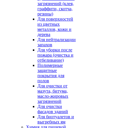
загрязнений (клея,
граффити, скотча,
резины)
Для поверхностей
из цветных
металлов, кожи и
дерева
Для нейтрализации
запахов
Для уборки после
пожара (очистка и
отбеливание)
Полимерные
защитные
покрытия для
полов
Для очистки от
мазута, битума,
масло-жировых
загрязнений
Для очистки
фасадов зданий
Для биотуалетов и
выгребных ям
Химия для пищевой