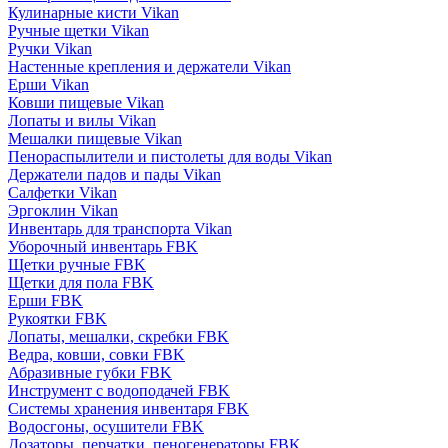
Кулинарные кисти Vikan
Ручные щетки Vikan
Ручки Vikan
Настенные крепления и держатели Vikan
Ерши Vikan
Ковши пищевые Vikan
Лопаты и вилы Vikan
Мешалки пищевые Vikan
Пенораспылители и пистолеты для воды Vikan
Держатели падов и пады Vikan
Салфетки Vikan
Эргоклин Vikan
Инвентарь для транспорта Vikan
Уборочный инвентарь FBK
Щетки ручные FBK
Щетки для пола FBK
Ерши FBK
Рукоятки FBK
Лопаты, мешалки, скребки FBK
Ведра, ковши, совки FBK
Абразивные губки FBK
Инструмент с водоподачей FBK
Системы хранения инвентаря FBK
Водосгоны, осушители FBK
Дозаторы, перчатки, пеногенераторы FBK