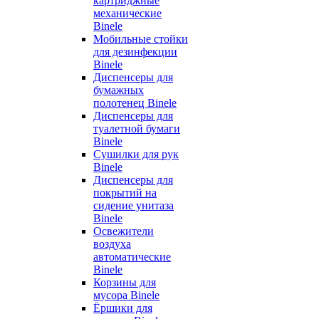
картриджные
механические
Binele
Мобильные стойки
для дезинфекции
Binele
Диспенсеры для
бумажных
полотенец Binele
Диспенсеры для
туалетной бумаги
Binele
Сушилки для рук
Binele
Диспенсеры для
покрытий на
сидение унитаза
Binele
Освежители
воздуха
автоматические
Binele
Корзины для
мусора Binele
Ёршики для