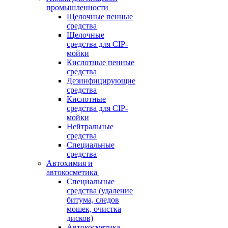
промышленности
Щелочные пенные
средства
Щелочные
средства для CIP-
мойки
Кислотные пенные
средства
Дезинфицирующие
средства
Кислотные
средства для CIP-
мойки
Нейтральные
средства
Специальные
средства
Автохимия и
автокосметика
Специальные
средства (удаление
битума, следов
мошек, очистка
дисков)
Автокосметика