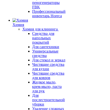
пеногенераторы
FBK
Профессиональный
инвентарь Horeca
Химия
Химия для клининга
Средства для
напольных
покрытий
Для сантехники
Универсальные
средства
Для стекол и зеркал
Чистящие средства
для кухни
Чистящие средства
для ковров
Жидкое мыло,
крем-мыло, паста
для рук
Для
послестроительной
уборки
Удаление сложных