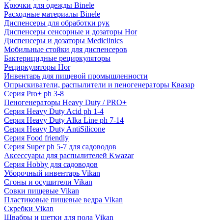
Крючки для одежды Binele
Расходные материалы Binele
Диспенсеры для обработки рук
Диспенсеры сенсорные и дозаторы Hor
Диспенсеры и дозаторы Mediclinics
Мобильные стойки для диспенсеров
Бактерицидные рециркуляторы
Рециркуляторы Hor
Инвентарь для пищевой промышленности
Опрыскиватели, распылители и пеногенераторы Квазар
Серия Pro+ ph 3-8
Пеногенераторы Heavy Duty / PRO+
Серия Heavy Duty Acid ph 1-4
Серия Heavy Duty Alka Line ph 7-14
Серия Heavy Duty AntiSilicone
Серия Food friendly
Серия Super ph 5-7 для садоводов
Аксессуары для распылителей Kwazar
Серия Hobby для садоводов
Уборочный инвентарь Vikan
Сгоны и осушители Vikan
Совки пищевые Vikan
Пластиковые пищевые ведра Vikan
Скребки Vikan
Швабры и щетки для пола Vikan