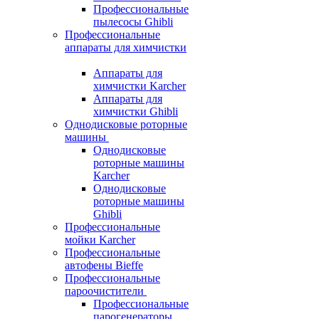
Профессиональные
пылесосы Ghibli
Профессиональные
аппараты для химчистки
Аппараты для
химчистки Karcher
Аппараты для
химчистки Ghibli
Однодисковые роторные
машины
Однодисковые
роторные машины
Karcher
Однодисковые
роторные машины
Ghibli
Профессиональные
мойки Karcher
Профессиональные
автофены Bieffe
Профессиональные
пароочистители
Профессиональные
парогенераторы