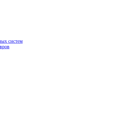
ных систем
овров