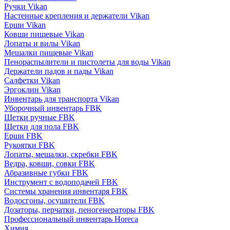
Ручки Vikan
Настенные крепления и держатели Vikan
Ерши Vikan
Ковши пищевые Vikan
Лопаты и вилы Vikan
Мешалки пищевые Vikan
Пенораспылители и пистолеты для воды Vikan
Держатели падов и пады Vikan
Салфетки Vikan
Эргоклин Vikan
Инвентарь для транспорта Vikan
Уборочный инвентарь FBK
Щетки ручные FBK
Щетки для пола FBK
Ерши FBK
Рукоятки FBK
Лопаты, мешалки, скребки FBK
Ведра, ковши, совки FBK
Абразивные губки FBK
Инструмент с водоподачей FBK
Системы хранения инвентаря FBK
Водосгоны, осушители FBK
Дозаторы, перчатки, пеногенераторы FBK
Профессиональный инвентарь Horeca
Химия