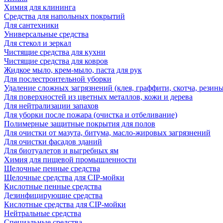
Химия для клининга
Средства для напольных покрытий
Для сантехники
Универсальные средства
Для стекол и зеркал
Чистящие средства для кухни
Чистящие средства для ковров
Жидкое мыло, крем-мыло, паста для рук
Для послестроительной уборки
Удаление сложных загрязнений (клея, граффити, скотча, резины
Для поверхностей из цветных металлов, кожи и дерева
Для нейтрализации запахов
Для уборки после пожара (очистка и отбеливание)
Полимерные защитные покрытия для полов
Для очистки от мазута, битума, масло-жировых загрязнений
Для очистки фасадов зданий
Для биотуалетов и выгребных ям
Химия для пищевой промышленности
Щелочные пенные средства
Щелочные средства для CIP-мойки
Кислотные пенные средства
Дезинфицирующие средства
Кислотные средства для CIP-мойки
Нейтральные средства
Специальные средства