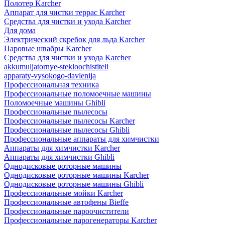
Полотер Karcher
Аппарат для чистки террас Karcher
Средства для чистки и ухода Karcher
Для дома
Электрический скребок для льда Karcher
Паровые швабры Karcher
Средства для чистки и ухода Karcher
akkumuljatornye-stekloochistiteli
apparaty-vysokogo-davlenija
Профессиональная техника
Профессиональные поломоечные машины
Поломоечные машины Ghibli
Профессиональные пылесосы
Профессиональные пылесосы Karcher
Профессиональные пылесосы Ghibli
Профессиональные аппараты для химчистки
Аппараты для химчистки Karcher
Аппараты для химчистки Ghibli
Однодисковые роторные машины
Однодисковые роторные машины Karcher
Однодисковые роторные машины Ghibli
Профессиональные мойки Karcher
Профессиональные автофены Bieffe
Профессиональные пароочистители
Профессиональные парогенераторы Karcher