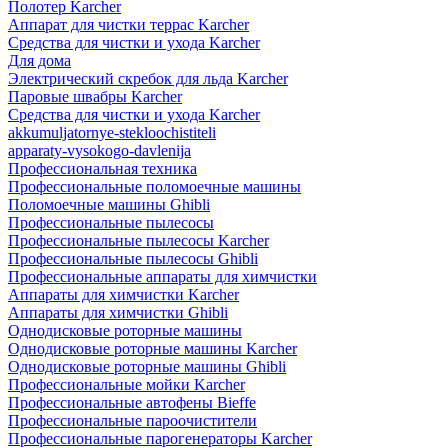
Полотер Karcher
Аппарат для чистки террас Karcher
Средства для чистки и ухода Karcher
Для дома
Электрический скребок для льда Karcher
Паровые швабры Karcher
Средства для чистки и ухода Karcher
akkumuljatornye-stekloochistiteli
apparaty-vysokogo-davlenija
Профессиональная техника
Профессиональные поломоечные машины
Поломоечные машины Ghibli
Профессиональные пылесосы
Профессиональные пылесосы Karcher
Профессиональные пылесосы Ghibli
Профессиональные аппараты для химчистки
Аппараты для химчистки Karcher
Аппараты для химчистки Ghibli
Однодисковые роторные машины
Однодисковые роторные машины Karcher
Однодисковые роторные машины Ghibli
Профессиональные мойки Karcher
Профессиональные автофены Bieffe
Профессиональные пароочистители
Профессиональные парогенераторы Karcher