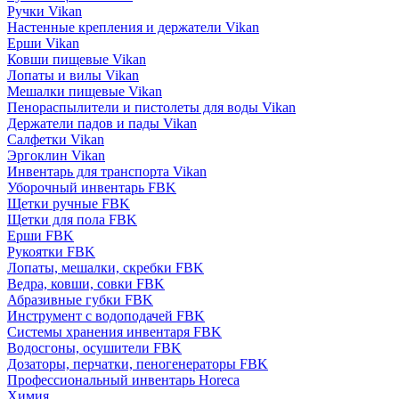
Ручки Vikan
Настенные крепления и держатели Vikan
Ерши Vikan
Ковши пищевые Vikan
Лопаты и вилы Vikan
Мешалки пищевые Vikan
Пенораспылители и пистолеты для воды Vikan
Держатели падов и пады Vikan
Салфетки Vikan
Эргоклин Vikan
Инвентарь для транспорта Vikan
Уборочный инвентарь FBK
Щетки ручные FBK
Щетки для пола FBK
Ерши FBK
Рукоятки FBK
Лопаты, мешалки, скребки FBK
Ведра, ковши, совки FBK
Абразивные губки FBK
Инструмент с водоподачей FBK
Системы хранения инвентаря FBK
Водосгоны, осушители FBK
Дозаторы, перчатки, пеногенераторы FBK
Профессиональный инвентарь Horeca
Химия