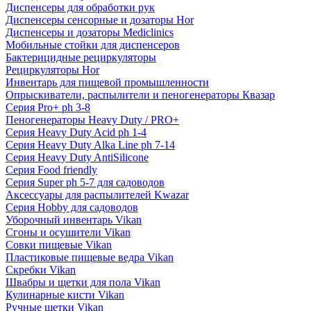
Диспенсеры для обработки рук
Диспенсеры сенсорные и дозаторы Hor
Диспенсеры и дозаторы Mediclinics
Мобильные стойки для диспенсеров
Бактерицидные рециркуляторы
Рециркуляторы Hor
Инвентарь для пищевой промышленности
Опрыскиватели, распылители и пеногенераторы Квазар
Серия Pro+ ph 3-8
Пеногенераторы Heavy Duty / PRO+
Серия Heavy Duty Acid ph 1-4
Серия Heavy Duty Alka Line ph 7-14
Серия Heavy Duty AntiSilicone
Серия Food friendly
Серия Super ph 5-7 для садоводов
Аксессуары для распылителей Kwazar
Серия Hobby для садоводов
Уборочный инвентарь Vikan
Сгоны и осушители Vikan
Совки пищевые Vikan
Пластиковые пищевые ведра Vikan
Скребки Vikan
Швабры и щетки для пола Vikan
Кулинарные кисти Vikan
Ручные щетки Vikan