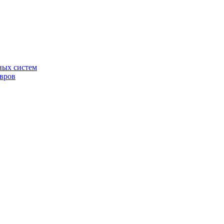
ных систем
овров