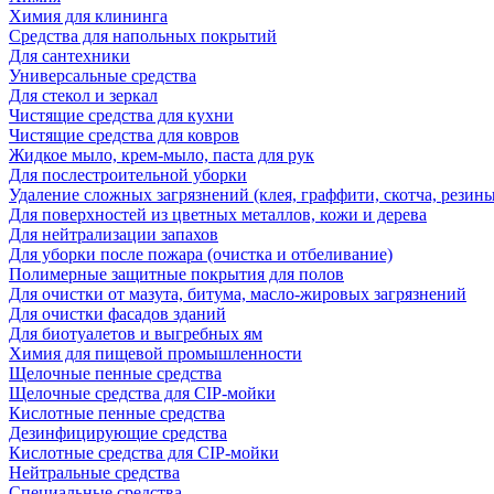
Химия для клининга
Средства для напольных покрытий
Для сантехники
Универсальные средства
Для стекол и зеркал
Чистящие средства для кухни
Чистящие средства для ковров
Жидкое мыло, крем-мыло, паста для рук
Для послестроительной уборки
Удаление сложных загрязнений (клея, граффити, скотча, резины
Для поверхностей из цветных металлов, кожи и дерева
Для нейтрализации запахов
Для уборки после пожара (очистка и отбеливание)
Полимерные защитные покрытия для полов
Для очистки от мазута, битума, масло-жировых загрязнений
Для очистки фасадов зданий
Для биотуалетов и выгребных ям
Химия для пищевой промышленности
Щелочные пенные средства
Щелочные средства для CIP-мойки
Кислотные пенные средства
Дезинфицирующие средства
Кислотные средства для CIP-мойки
Нейтральные средства
Специальные средства