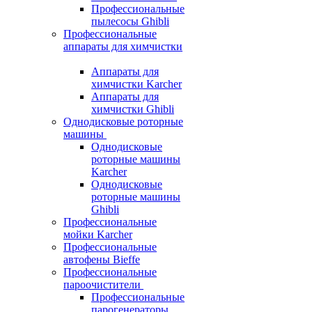
Профессиональные
пылесосы Ghibli
Профессиональные
аппараты для химчистки
Аппараты для
химчистки Karcher
Аппараты для
химчистки Ghibli
Однодисковые роторные
машины
Однодисковые
роторные машины
Karcher
Однодисковые
роторные машины
Ghibli
Профессиональные
мойки Karcher
Профессиональные
автофены Bieffe
Профессиональные
пароочистители
Профессиональные
парогенераторы