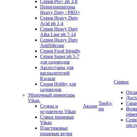
Серия Pro+ ph 3-8
Пеногенераторы
Heavy Duty / PRO+
Серия Heavy Duty
Acid ph 1-4
Серия Heavy Duty
Alka Line ph 7-14
Серия Heavy Duty
AntiSilicone
Серия Food friendly
Серия Super ph 5-7
для садоводов
Аксессуары для
распылителей
Kwazar
Сервис
Серия Hobby для
садоводов
Опла
Уборочный инвентарь
Дост
Vikan
Трейд-
Гара
Сгоны и
Акции
ин
Возв
осушители Vikan
обме
Совки пищевые
Серв
Vikan
обсл
Пластиковые
пищевые ведра