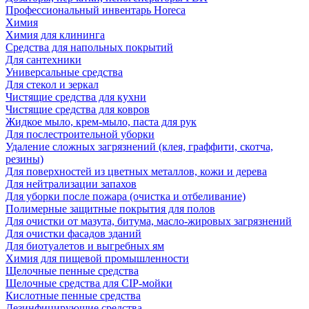
Профессиональный инвентарь Horeca
Химия
Химия для клининга
Средства для напольных покрытий
Для сантехники
Универсальные средства
Для стекол и зеркал
Чистящие средства для кухни
Чистящие средства для ковров
Жидкое мыло, крем-мыло, паста для рук
Для послестроительной уборки
Удаление сложных загрязнений (клея, граффити, скотча,
резины)
Для поверхностей из цветных металлов, кожи и дерева
Для нейтрализации запахов
Для уборки после пожара (очистка и отбеливание)
Полимерные защитные покрытия для полов
Для очистки от мазута, битума, масло-жировых загрязнений
Для очистки фасадов зданий
Для биотуалетов и выгребных ям
Химия для пищевой промышленности
Щелочные пенные средства
Щелочные средства для CIP-мойки
Кислотные пенные средства
Дезинфицирующие средства