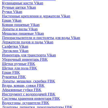
Кулинарные кисти Vikan
Ручные щетки Vikan
Ручки Vikan
Настенные крепления и держатели Vikan
Ерши Vikan
Ковши пищевые Vikan
Лопаты и вилы Vikan
Мешалки пищевые Vikan
Пенораспылители и пистолеты для воды Vikan
Держатели падов и пады Vikan
Салфетки Vikan
Эргоклин Vikan
Инвентарь для транспорта Vikan
Уборочный инвентарь FBK
Щетки ручные FBK
Щетки для пола FBK
Ерши FBK
Рукоятки FBK
Лопаты, мешалки, скребки FBK
Ведра, ковши, совки FBK
Абразивные губки FBK
Инструмент с водоподачей FBK
Системы хранения инвентаря FBK
Водосгоны, осушители FBK
Дозаторы, перчатки, пеногенераторы FBK