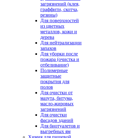
загрязнений (клея,
граффити, скотча,
резины)
Для поверхностей
из цветных
металлов, кожи и
дерева
Для нейтрализации
запахов
Для уборки после
пожара (очистка и
отбеливание)
Полимерные
защитные
покрытия для
полов
Для очистки от
мазута, битума,
масло-жировых
загрязнений
Для очистки
фасадов зданий
Для биотуалетов и
выгребных ям
Химия для пищевой