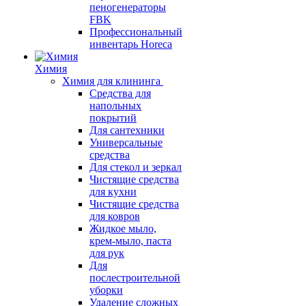
пеногенераторы
FBK
Профессиональный
инвентарь Horeca
Химия
Химия для клининга
Средства для
напольных
покрытий
Для сантехники
Универсальные
средства
Для стекол и зеркал
Чистящие средства
для кухни
Чистящие средства
для ковров
Жидкое мыло,
крем-мыло, паста
для рук
Для
послестроительной
уборки
Удаление сложных