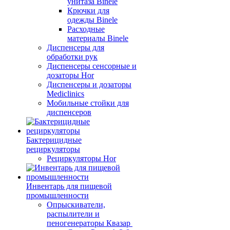
унитаза Binele
Крючки для
одежды Binele
Расходные
материалы Binele
Диспенсеры для
обработки рук
Диспенсеры сенсорные и
дозаторы Hor
Диспенсеры и дозаторы
Mediclinics
Мобильные стойки для
диспенсеров
Бактерицидные
рециркуляторы
Рециркуляторы Hor
Инвентарь для пищевой
промышленности
Опрыскиватели,
распылители и
пеногенераторы Квазар