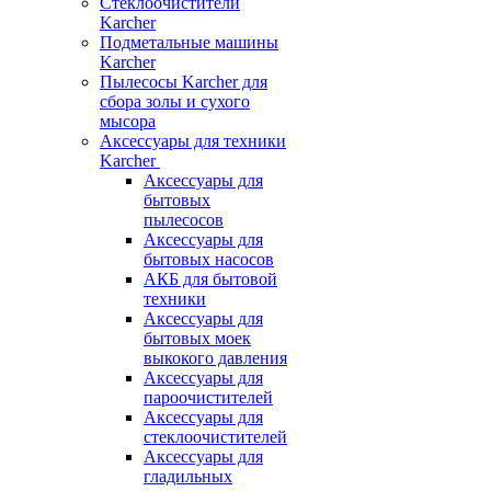
Стеклоочистители
Karcher
Подметальные машины
Karcher
Пылесосы Karcher для
сбора золы и сухого
мысора
Аксессуары для техники
Karcher
Аксессуары для
бытовых
пылесосов
Аксессуары для
бытовых насосов
АКБ для бытовой
техники
Аксессуары для
бытовых моек
выкокого давления
Аксессуары для
пароочистителей
Аксессуары для
стеклоочистителей
Аксессуары для
гладильных