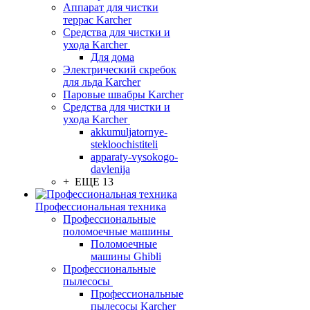
Аппарат для чистки
террас Karcher
Средства для чистки и
ухода Karcher
Для дома
Электрический скребок
для льда Karcher
Паровые швабры Karcher
Средства для чистки и
ухода Karcher
akkumuljatornye-
stekloochistiteli
apparaty-vysokogo-
davlenija
+ ЕЩЕ 13
Профессиональная техника
Профессиональные
поломоечные машины
Поломоечные
машины Ghibli
Профессиональные
пылесосы
Профессиональные
пылесосы Karcher