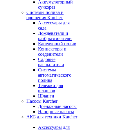
Аккумуляторный
сучкорез
Системы полива и
орошения Karcher
Аксессуары для
сада
Дождеватели и
разбрызгиватели
Капелярный полив
Коннекторы и
соеденители
Садовые
распылители
Системы
автоматического
полива
Тележки для
шлангов
Шланги
Насосы Karcher
Дренажные насосы
Напорные насосы
АКБ для техники Karcher
Аксессуары для