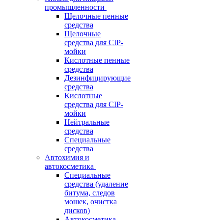
промышленности
Щелочные пенные
средства
Щелочные
средства для CIP-
мойки
Кислотные пенные
средства
Дезинфицирующие
средства
Кислотные
средства для CIP-
мойки
Нейтральные
средства
Специальные
средства
Автохимия и
автокосметика
Специальные
средства (удаление
битума, следов
мошек, очистка
дисков)
Автокосметика