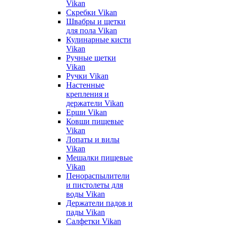
Vikan
Скребки Vikan
Швабры и щетки
для пола Vikan
Кулинарные кисти
Vikan
Ручные щетки
Vikan
Ручки Vikan
Настенные
крепления и
держатели Vikan
Ерши Vikan
Ковши пищевые
Vikan
Лопаты и вилы
Vikan
Мешалки пищевые
Vikan
Пенораспылители
и пистолеты для
воды Vikan
Держатели падов и
пады Vikan
Салфетки Vikan