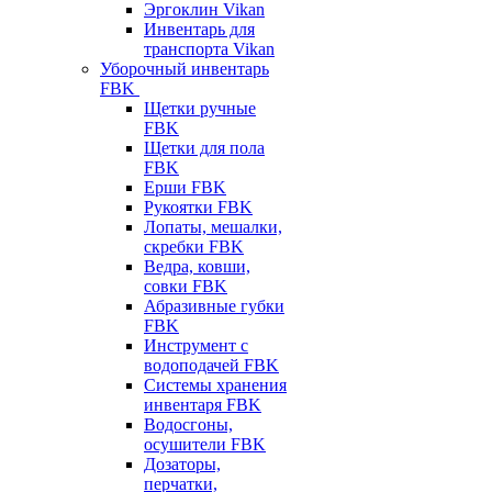
Эргоклин Vikan
Инвентарь для
транспорта Vikan
Уборочный инвентарь
FBK
Щетки ручные
FBK
Щетки для пола
FBK
Ерши FBK
Рукоятки FBK
Лопаты, мешалки,
скребки FBK
Ведра, ковши,
совки FBK
Абразивные губки
FBK
Инструмент с
водоподачей FBK
Системы хранения
инвентаря FBK
Водосгоны,
осушители FBK
Дозаторы,
перчатки,