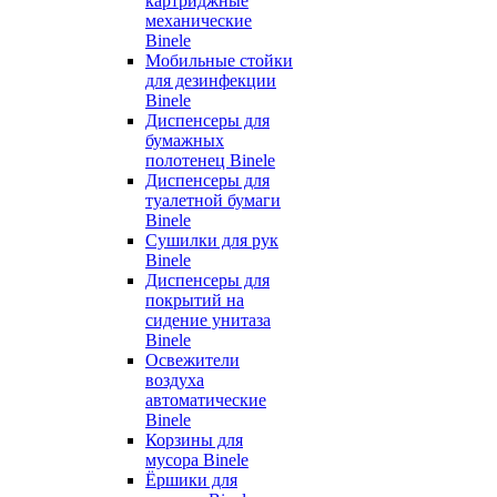
картриджные
механические
Binele
Мобильные стойки
для дезинфекции
Binele
Диспенсеры для
бумажных
полотенец Binele
Диспенсеры для
туалетной бумаги
Binele
Сушилки для рук
Binele
Диспенсеры для
покрытий на
сидение унитаза
Binele
Освежители
воздуха
автоматические
Binele
Корзины для
мусора Binele
Ёршики для