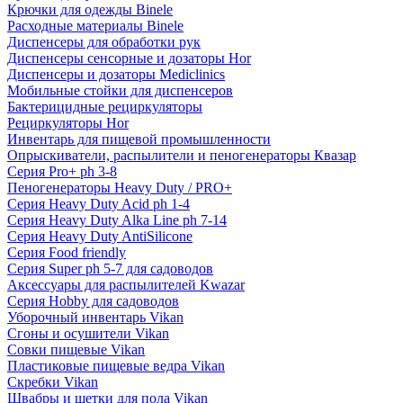
Крючки для одежды Binele
Расходные материалы Binele
Диспенсеры для обработки рук
Диспенсеры сенсорные и дозаторы Hor
Диспенсеры и дозаторы Mediclinics
Мобильные стойки для диспенсеров
Бактерицидные рециркуляторы
Рециркуляторы Hor
Инвентарь для пищевой промышленности
Опрыскиватели, распылители и пеногенераторы Квазар
Серия Pro+ ph 3-8
Пеногенераторы Heavy Duty / PRO+
Серия Heavy Duty Acid ph 1-4
Серия Heavy Duty Alka Line ph 7-14
Серия Heavy Duty AntiSilicone
Серия Food friendly
Серия Super ph 5-7 для садоводов
Аксессуары для распылителей Kwazar
Серия Hobby для садоводов
Уборочный инвентарь Vikan
Сгоны и осушители Vikan
Совки пищевые Vikan
Пластиковые пищевые ведра Vikan
Скребки Vikan
Швабры и щетки для пола Vikan