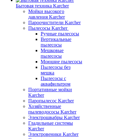
Бытовая техника Karcher
Мойки высокого
давления Karcher
Пароочистители Karcher
Пылесосы Karcher
Ручные пылесосы
Вертикальные
пылесосы
Мешковые
пылесосы
Моющие пылесосы
Пылесосы без
мешка
Пылесосы с
аквафильтром
Портативные мойки
Karcher
Паропылесос Karcher
Хозяйственные
пылеводососы Karcher
Электрошвабры Karcher
Гладильные системы
Karcher
Электровеники Karcher