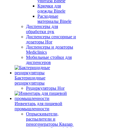
унитаза Binele
Крючки для
одежды Binele
Расходные
материалы Binele
Диспенсеры для
обработки рук
Диспенсеры сенсорные и
дозаторы Hor
Диспенсеры и дозаторы
Mediclinics
Мобильные стойки для
диспенсеров
Бактерицидные
рециркуляторы
Рециркуляторы Hor
Инвентарь для пищевой
промышленности
Опрыскиватели,
распылители и
пеногенераторы Квазар