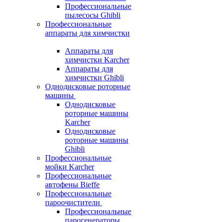
Профессиональные
пылесосы Ghibli
Профессиональные
аппараты для химчистки
Аппараты для
химчистки Karcher
Аппараты для
химчистки Ghibli
Однодисковые роторные
машины
Однодисковые
роторные машины
Karcher
Однодисковые
роторные машины
Ghibli
Профессиональные
мойки Karcher
Профессиональные
автофены Bieffe
Профессиональные
пароочистители
Профессиональные
парогенераторы