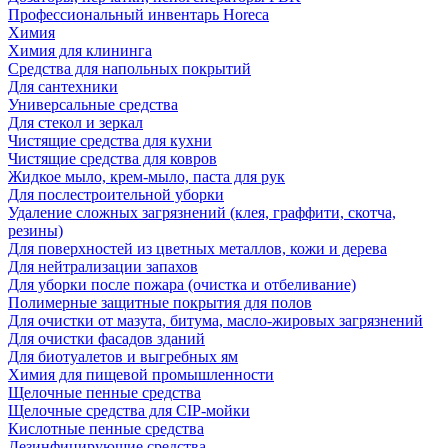
Профессиональный инвентарь Horeca
Химия
Химия для клининга
Средства для напольных покрытий
Для сантехники
Универсальные средства
Для стекол и зеркал
Чистящие средства для кухни
Чистящие средства для ковров
Жидкое мыло, крем-мыло, паста для рук
Для послестроительной уборки
Удаление сложных загрязнений (клея, граффити, скотча,
резины)
Для поверхностей из цветных металлов, кожи и дерева
Для нейтрализации запахов
Для уборки после пожара (очистка и отбеливание)
Полимерные защитные покрытия для полов
Для очистки от мазута, битума, масло-жировых загрязнений
Для очистки фасадов зданий
Для биотуалетов и выгребных ям
Химия для пищевой промышленности
Щелочные пенные средства
Щелочные средства для CIP-мойки
Кислотные пенные средства
Дезинфицирующие средства