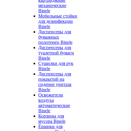
картриджные
механические
Binele
Мобильные стойки
для дезинфекции
Binele
Диспенсеры для
бумажных
полотенец Binele
Диспенсеры для
туалетной бумаги
Binele
Сушилки для рук
Binele
Диспенсеры для
покрытий на
сидение унитаза
Binele
Освежители
воздуха
автоматические
Binele
Корзины для
мусора Binele
Ёршики для