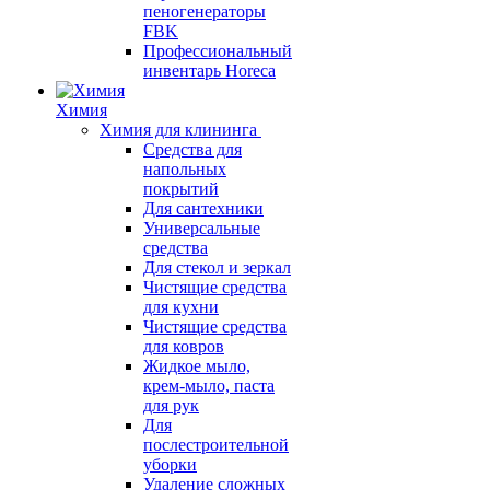
пеногенераторы
FBK
Профессиональный
инвентарь Horeca
Химия
Химия для клининга
Средства для
напольных
покрытий
Для сантехники
Универсальные
средства
Для стекол и зеркал
Чистящие средства
для кухни
Чистящие средства
для ковров
Жидкое мыло,
крем-мыло, паста
для рук
Для
послестроительной
уборки
Удаление сложных