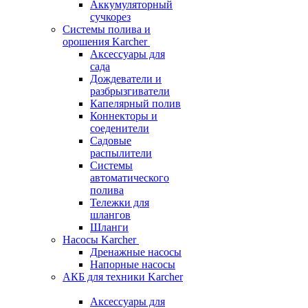
Аккумуляторный
сучкорез
Системы полива и
орошения Karcher
Аксессуары для
сада
Дождеватели и
разбрызгиватели
Капелярный полив
Коннекторы и
соеденители
Садовые
распылители
Системы
автоматического
полива
Тележки для
шлангов
Шланги
Насосы Karcher
Дренажные насосы
Напорные насосы
АКБ для техники Karcher
Аксессуары для