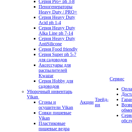
Серия Pro+ ph 3-8
Пеногенераторы
Heavy Duty / PRO+
Серия Heavy Duty
Acid ph 1-4
Серия Heavy Duty
Alka Line ph 7-14
Серия Heavy Duty
AntiSilicone
Серия Food friendly
Серия Super ph 5-7
для садоводов
Аксессуары для
распылителей
Kwazar
Сервис
Серия Hobby для
садоводов
Опла
Уборочный инвентарь
Дост
Vikan
Трейд-
Гара
Сгоны и
Акции
ин
Возв
осушители Vikan
обме
Совки пищевые
Серв
Vikan
обсл
Пластиковые
пищевые ведра