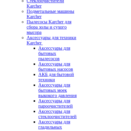
Стеклоочистители
Karcher
Подметальные машины
Karcher
Пылесосы Karcher для
сбора золы и сухого
мысора
Аксессуары для техники
Karcher
Аксессуары для
бытовых
пылесосов
Аксессуары для
бытовых насосов
АКБ для бытовой
техники
Аксессуары для
бытовых моек
выкокого давления
Аксессуары для
пароочистителей
Аксессуары для
стеклоочистителей
Аксессуары для
гладильных