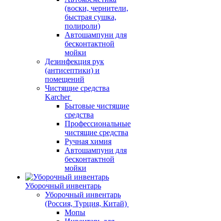
(воски, чернители,
быстрая сушка,
полироли)
Автошампуни для
бесконтактной
мойки
Дезинфекция рук
(антисептики) и
помещений
Чистящие средства
Karcher
Бытовые чистящие
средства
Профессиональные
чистящие средства
Ручная химия
Автошампуни для
бесконтактной
мойки
Уборочный инвентарь
Уборочный инвентарь
(Россия, Турция, Китай)
Мопы