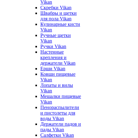
Vikan
Скребки Vikan
Швабры и щетки
для пола Vikan
Кулинарные кисти
Vikan
Ручные щетки
Vikan
Ручки Vikan
Настенные
крепления и
держатели Vikan
Ерши Vikan
Ковши пищевые
Vikan
Лопаты и вилы
Vikan
Мешалки пищевые
Vikan
Пенораспылители
и пистолеты для
воды Vikan
Держатели падов и
пады Vikan
Салфетки Vikan