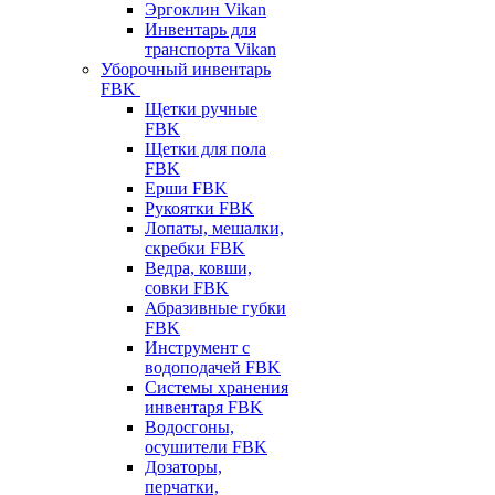
Эргоклин Vikan
Инвентарь для
транспорта Vikan
Уборочный инвентарь
FBK
Щетки ручные
FBK
Щетки для пола
FBK
Ерши FBK
Рукоятки FBK
Лопаты, мешалки,
скребки FBK
Ведра, ковши,
совки FBK
Абразивные губки
FBK
Инструмент с
водоподачей FBK
Системы хранения
инвентаря FBK
Водосгоны,
осушители FBK
Дозаторы,
перчатки,