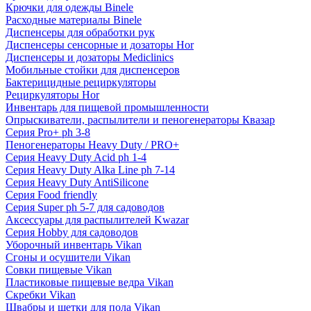
Крючки для одежды Binele
Расходные материалы Binele
Диспенсеры для обработки рук
Диспенсеры сенсорные и дозаторы Hor
Диспенсеры и дозаторы Mediclinics
Мобильные стойки для диспенсеров
Бактерицидные рециркуляторы
Рециркуляторы Hor
Инвентарь для пищевой промышленности
Опрыскиватели, распылители и пеногенераторы Квазар
Серия Pro+ ph 3-8
Пеногенераторы Heavy Duty / PRO+
Серия Heavy Duty Acid ph 1-4
Серия Heavy Duty Alka Line ph 7-14
Серия Heavy Duty AntiSilicone
Серия Food friendly
Серия Super ph 5-7 для садоводов
Аксессуары для распылителей Kwazar
Серия Hobby для садоводов
Уборочный инвентарь Vikan
Сгоны и осушители Vikan
Совки пищевые Vikan
Пластиковые пищевые ведра Vikan
Скребки Vikan
Швабры и щетки для пола Vikan