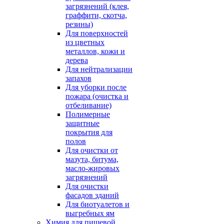
загрязнений (клея,
граффити, скотча,
резины)
Для поверхностей
из цветных
металлов, кожи и
дерева
Для нейтрализации
запахов
Для уборки после
пожара (очистка и
отбеливание)
Полимерные
защитные
покрытия для
полов
Для очистки от
мазута, битума,
масло-жировых
загрязнений
Для очистки
фасадов зданий
Для биотуалетов и
выгребных ям
Химия для пищевой