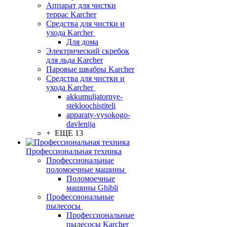
Аппарат для чистки
террас Karcher
Средства для чистки и
ухода Karcher
Для дома
Электрический скребок
для льда Karcher
Паровые швабры Karcher
Средства для чистки и
ухода Karcher
akkumuljatornye-
stekloochistiteli
apparaty-vysokogo-
davlenija
+ ЕЩЕ 13
Профессиональная техника
Профессиональные
поломоечные машины
Поломоечные
машины Ghibli
Профессиональные
пылесосы
Профессиональные
пылесосы Karcher