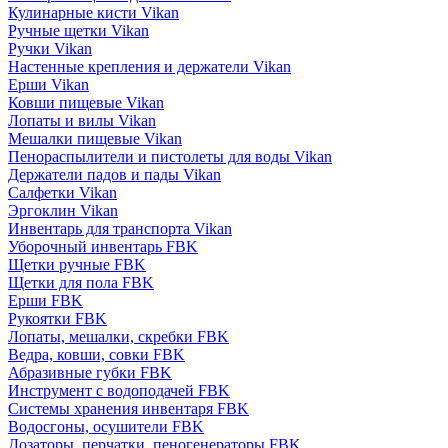
Кулинарные кисти Vikan
Ручные щетки Vikan
Ручки Vikan
Настенные крепления и держатели Vikan
Ерши Vikan
Ковши пищевые Vikan
Лопаты и вилы Vikan
Мешалки пищевые Vikan
Пенораспылители и пистолеты для воды Vikan
Держатели падов и пады Vikan
Салфетки Vikan
Эргоклин Vikan
Инвентарь для транспорта Vikan
Уборочный инвентарь FBK
Щетки ручные FBK
Щетки для пола FBK
Ерши FBK
Рукоятки FBK
Лопаты, мешалки, скребки FBK
Ведра, ковши, совки FBK
Абразивные губки FBK
Инструмент с водоподачей FBK
Системы хранения инвентаря FBK
Водосгоны, осушители FBK
Дозаторы, перчатки, пеногенераторы FBK