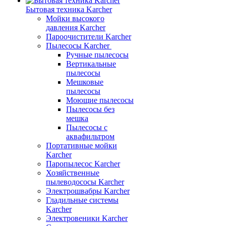
Бытовая техника Karcher
Мойки высокого
давления Karcher
Пароочистители Karcher
Пылесосы Karcher
Ручные пылесосы
Вертикальные
пылесосы
Мешковые
пылесосы
Моющие пылесосы
Пылесосы без
мешка
Пылесосы с
аквафильтром
Портативные мойки
Karcher
Паропылесос Karcher
Хозяйственные
пылеводососы Karcher
Электрошвабры Karcher
Гладильные системы
Karcher
Электровеники Karcher