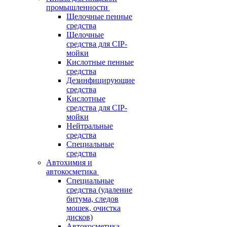
промышленности
Щелочные пенные
средства
Щелочные
средства для CIP-
мойки
Кислотные пенные
средства
Дезинфицирующие
средства
Кислотные
средства для CIP-
мойки
Нейтральные
средства
Специальные
средства
Автохимия и
автокосметика
Специальные
средства (удаление
битума, следов
мошек, очистка
дисков)
Автокосметика