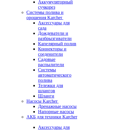
Аккумуляторный
сучкорез
Системы полива и
орошения Karcher
Аксессуары для
сада
Дождеватели и
разбрызгиватели
Капелярный полив
Коннекторы и
соеденители
Садовые
распылители
Системы
автоматического
полива
Тележки для
шлангов
Шланги
Насосы Karcher
Дренажные насосы
Напорные насосы
АКБ для техники Karcher
Аксессуары для