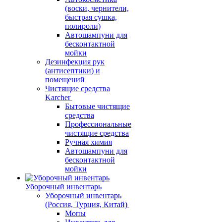
(воски, чернители,
быстрая сушка,
полироли)
Автошампуни для
бесконтактной
мойки
Дезинфекция рук
(антисептики) и
помещений
Чистящие средства
Karcher
Бытовые чистящие
средства
Профессиональные
чистящие средства
Ручная химия
Автошампуни для
бесконтактной
мойки
Уборочный инвентарь
Уборочный инвентарь
(Россия, Турция, Китай)
Мопы