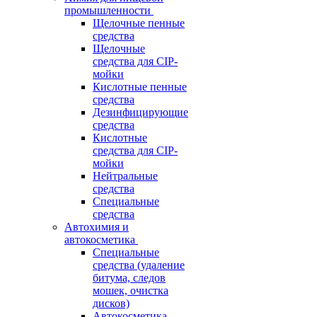
промышленности
Щелочные пенные
средства
Щелочные
средства для CIP-
мойки
Кислотные пенные
средства
Дезинфицирующие
средства
Кислотные
средства для CIP-
мойки
Нейтральные
средства
Специальные
средства
Автохимия и
автокосметика
Специальные
средства (удаление
битума, следов
мошек, очистка
дисков)
Автокосметика