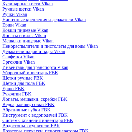
Кулинарные кисти Vikan
Ручные щетки Vikan
Ручки Vikan
Настенные крепления и держатели Vikan
Ерши Vikan
Ковши пищевые Vikan
Лопаты и вилы Vikan
Мешалки пищевые Vikan
Пенораспылители и пистолеты для воды Vikan
Держатели падов и пады Vikan
Салфетки Vikan
Эргоклин Vikan
Инвентарь для транспорта Vikan
Уборочный инвентарь FBK
Щетки ручные FBK
Щетки для пола FBK
Ерши FBK
Рукоятки FBK
Лопаты, мешалки, скребки FBK
Ведра, ковши, совки FBK
Абразивные губки FBK
Инструмент с водоподачей FBK
Системы хранения инвентаря FBK
Водосгоны, осушители FBK
Дозаторы, перчатки, пеногенераторы FBK