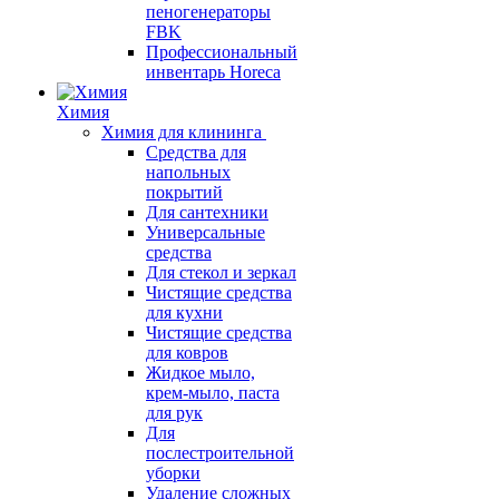
пеногенераторы
FBK
Профессиональный
инвентарь Horeca
Химия
Химия для клининга
Средства для
напольных
покрытий
Для сантехники
Универсальные
средства
Для стекол и зеркал
Чистящие средства
для кухни
Чистящие средства
для ковров
Жидкое мыло,
крем-мыло, паста
для рук
Для
послестроительной
уборки
Удаление сложных