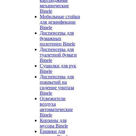
картриджные
механические
Binele
Мобильные стойки
для дезинфекции
Binele
Диспенсеры для
бумажных
полотенец Binele
Диспенсеры для
туалетной бумаги
Binele
Сушилки для рук
Binele
Диспенсеры для
покрытий на
сидение унитаза
Binele
Освежители
воздуха
автоматические
Binele
Корзины для
мусора Binele
Ёршики для