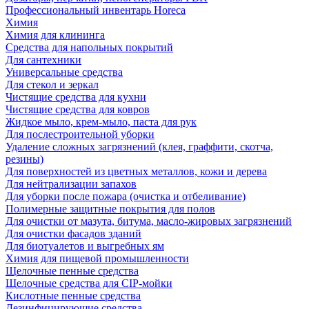
Профессиональный инвентарь Horeca
Химия
Химия для клининга
Средства для напольных покрытий
Для сантехники
Универсальные средства
Для стекол и зеркал
Чистящие средства для кухни
Чистящие средства для ковров
Жидкое мыло, крем-мыло, паста для рук
Для послестроительной уборки
Удаление сложных загрязнений (клея, граффити, скотча,
резины)
Для поверхностей из цветных металлов, кожи и дерева
Для нейтрализации запахов
Для уборки после пожара (очистка и отбеливание)
Полимерные защитные покрытия для полов
Для очистки от мазута, битума, масло-жировых загрязнений
Для очистки фасадов зданий
Для биотуалетов и выгребных ям
Химия для пищевой промышленности
Щелочные пенные средства
Щелочные средства для CIP-мойки
Кислотные пенные средства
Дезинфицирующие средства