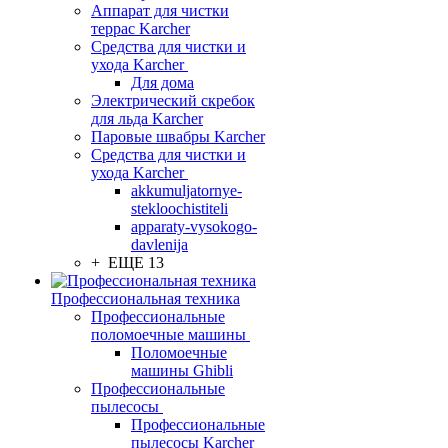
Аппарат для чистки
террас Karcher
Средства для чистки и
ухода Karcher
Для дома
Электрический скребок
для льда Karcher
Паровые швабры Karcher
Средства для чистки и
ухода Karcher
akkumuljatornye-
stekloochistiteli
apparaty-vysokogo-
davlenija
+ ЕЩЕ 13
Профессиональная техника
Профессиональные
поломоечные машины
Поломоечные
машины Ghibli
Профессиональные
пылесосы
Профессиональные
пылесосы Karcher