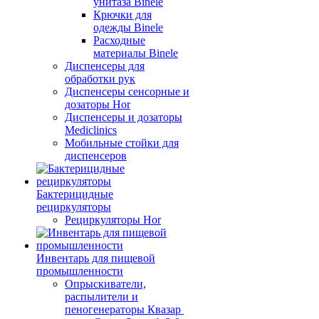
унитаза Binele
Крючки для
одежды Binele
Расходные
материалы Binele
Диспенсеры для
обработки рук
Диспенсеры сенсорные и
дозаторы Hor
Диспенсеры и дозаторы
Mediclinics
Мобильные стойки для
диспенсеров
Бактерицидные
рециркуляторы
Рециркуляторы Hor
Инвентарь для пищевой
промышленности
Опрыскиватели,
распылители и
пеногенераторы Квазар