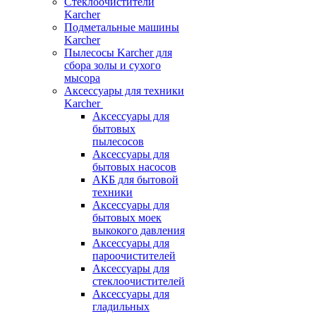
Стеклоочистители
Karcher
Подметальные машины
Karcher
Пылесосы Karcher для
сбора золы и сухого
мысора
Аксессуары для техники
Karcher
Аксессуары для
бытовых
пылесосов
Аксессуары для
бытовых насосов
АКБ для бытовой
техники
Аксессуары для
бытовых моек
выкокого давления
Аксессуары для
пароочистителей
Аксессуары для
стеклоочистителей
Аксессуары для
гладильных