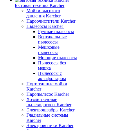
Бытовая техника Karcher
Мойки высокого
давления Karcher
Пароочистители Karcher
Пылесосы Karcher
Ручные пылесосы
Вертикальные
пылесосы
Мешковые
пылесосы
Моющие пылесосы
Пылесосы без
мешка
Пылесосы с
аквафильтром
Портативные мойки
Karcher
Паропылесос Karcher
Хозяйственные
пылеводососы Karcher
Электрошвабры Karcher
Гладильные системы
Karcher
Электровеники Karcher