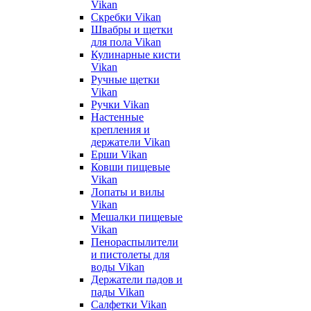
Vikan
Скребки Vikan
Швабры и щетки
для пола Vikan
Кулинарные кисти
Vikan
Ручные щетки
Vikan
Ручки Vikan
Настенные
крепления и
держатели Vikan
Ерши Vikan
Ковши пищевые
Vikan
Лопаты и вилы
Vikan
Мешалки пищевые
Vikan
Пенораспылители
и пистолеты для
воды Vikan
Держатели падов и
пады Vikan
Салфетки Vikan