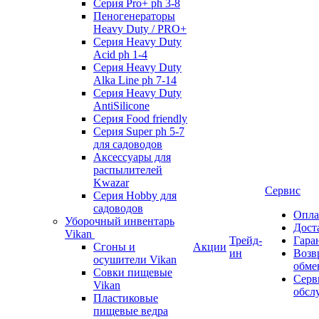
Серия Pro+ ph 3-8
Пеногенераторы
Heavy Duty / PRO+
Серия Heavy Duty
Acid ph 1-4
Серия Heavy Duty
Alka Line ph 7-14
Серия Heavy Duty
AntiSilicone
Серия Food friendly
Серия Super ph 5-7
для садоводов
Аксессуары для
распылителей
Kwazar
Сервис
Серия Hobby для
садоводов
Опла
Уборочный инвентарь
Дост
Vikan
Трейд-
Гара
Сгоны и
Акции
ин
Возв
осушители Vikan
обме
Совки пищевые
Серв
Vikan
обсл
Пластиковые
пищевые ведра