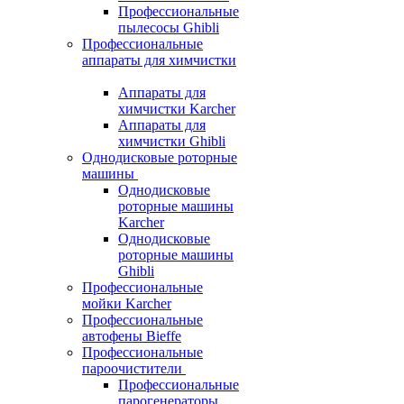
Профессиональные
пылесосы Ghibli
Профессиональные
аппараты для химчистки
Аппараты для
химчистки Karcher
Аппараты для
химчистки Ghibli
Однодисковые роторные
машины
Однодисковые
роторные машины
Karcher
Однодисковые
роторные машины
Ghibli
Профессиональные
мойки Karcher
Профессиональные
автофены Bieffe
Профессиональные
пароочистители
Профессиональные
парогенераторы