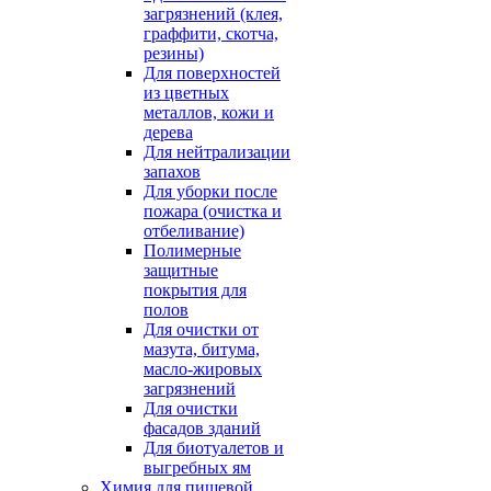
загрязнений (клея,
граффити, скотча,
резины)
Для поверхностей
из цветных
металлов, кожи и
дерева
Для нейтрализации
запахов
Для уборки после
пожара (очистка и
отбеливание)
Полимерные
защитные
покрытия для
полов
Для очистки от
мазута, битума,
масло-жировых
загрязнений
Для очистки
фасадов зданий
Для биотуалетов и
выгребных ям
Химия для пищевой