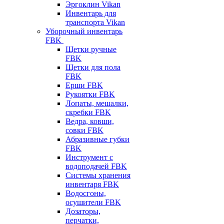
Эргоклин Vikan
Инвентарь для
транспорта Vikan
Уборочный инвентарь
FBK
Щетки ручные
FBK
Щетки для пола
FBK
Ерши FBK
Рукоятки FBK
Лопаты, мешалки,
скребки FBK
Ведра, ковши,
совки FBK
Абразивные губки
FBK
Инструмент с
водоподачей FBK
Системы хранения
инвентаря FBK
Водосгоны,
осушители FBK
Дозаторы,
перчатки,