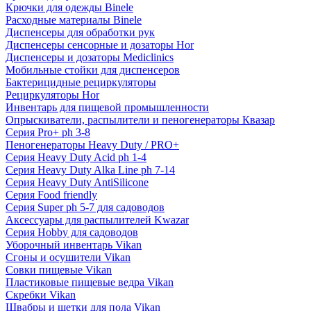
Крючки для одежды Binele
Расходные материалы Binele
Диспенсеры для обработки рук
Диспенсеры сенсорные и дозаторы Hor
Диспенсеры и дозаторы Mediclinics
Мобильные стойки для диспенсеров
Бактерицидные рециркуляторы
Рециркуляторы Hor
Инвентарь для пищевой промышленности
Опрыскиватели, распылители и пеногенераторы Квазар
Серия Pro+ ph 3-8
Пеногенераторы Heavy Duty / PRO+
Серия Heavy Duty Acid ph 1-4
Серия Heavy Duty Alka Line ph 7-14
Серия Heavy Duty AntiSilicone
Серия Food friendly
Серия Super ph 5-7 для садоводов
Аксессуары для распылителей Kwazar
Серия Hobby для садоводов
Уборочный инвентарь Vikan
Сгоны и осушители Vikan
Совки пищевые Vikan
Пластиковые пищевые ведра Vikan
Скребки Vikan
Швабры и щетки для пола Vikan