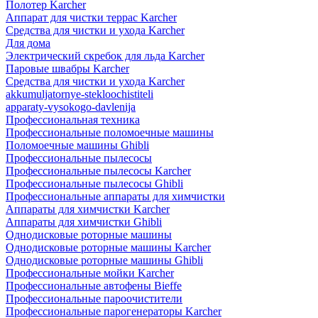
Полотер Karcher
Аппарат для чистки террас Karcher
Средства для чистки и ухода Karcher
Для дома
Электрический скребок для льда Karcher
Паровые швабры Karcher
Средства для чистки и ухода Karcher
akkumuljatornye-stekloochistiteli
apparaty-vysokogo-davlenija
Профессиональная техника
Профессиональные поломоечные машины
Поломоечные машины Ghibli
Профессиональные пылесосы
Профессиональные пылесосы Karcher
Профессиональные пылесосы Ghibli
Профессиональные аппараты для химчистки
Аппараты для химчистки Karcher
Аппараты для химчистки Ghibli
Однодисковые роторные машины
Однодисковые роторные машины Karcher
Однодисковые роторные машины Ghibli
Профессиональные мойки Karcher
Профессиональные автофены Bieffe
Профессиональные пароочистители
Профессиональные парогенераторы Karcher