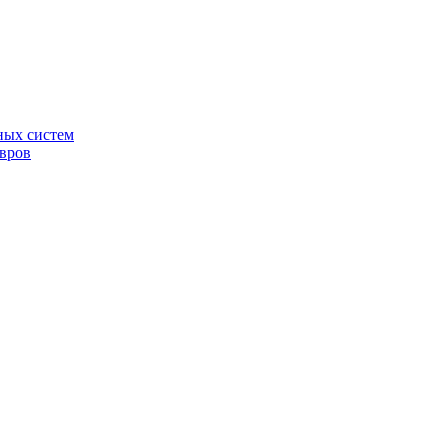
ных систем
овров