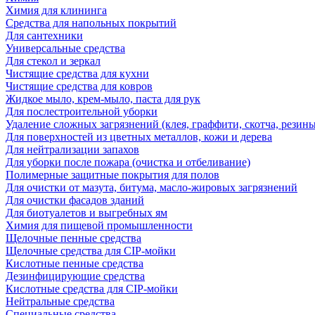
Химия для клининга
Средства для напольных покрытий
Для сантехники
Универсальные средства
Для стекол и зеркал
Чистящие средства для кухни
Чистящие средства для ковров
Жидкое мыло, крем-мыло, паста для рук
Для послестроительной уборки
Удаление сложных загрязнений (клея, граффити, скотча, резины
Для поверхностей из цветных металлов, кожи и дерева
Для нейтрализации запахов
Для уборки после пожара (очистка и отбеливание)
Полимерные защитные покрытия для полов
Для очистки от мазута, битума, масло-жировых загрязнений
Для очистки фасадов зданий
Для биотуалетов и выгребных ям
Химия для пищевой промышленности
Щелочные пенные средства
Щелочные средства для CIP-мойки
Кислотные пенные средства
Дезинфицирующие средства
Кислотные средства для CIP-мойки
Нейтральные средства
Специальные средства