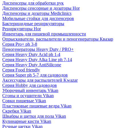
Диспенсеры для обработки рук
Диспенсеры сенсорные и дозаторы Hor
Диспенсеры и дозаторы Mediclinics
Мобильные стойки для диспенсеров
Бактерицидные рециркуляторы
Рециркуляторы Hor
Инвентарь для пищевой промышленности
Опрыскиватели, распылители и пеногенераторы Квазар
Серия Pro+ ph 3-8
Пеногенераторы Heavy Duty / PRO+
Серия Heavy Duty Acid ph 1-4
Серия Heavy Duty Alka Line ph 7-14
Серия Heavy Duty AntiSilicone
Серия Food friendly
Серия Super ph 5-7 для садоводов
Аксессуары для распылителей Kwazar
Серия Hobby для садоводов
Уборочный инвентарь Vikan
Сгоны и осушители Vikan
Совки пищевые Vikan
Пластиковые пищевые ведра Vikan
Скребки Vikan
Швабры и щетки для пола Vikan
Кулинарные кисти Vikan
Ручные щетки Vikan