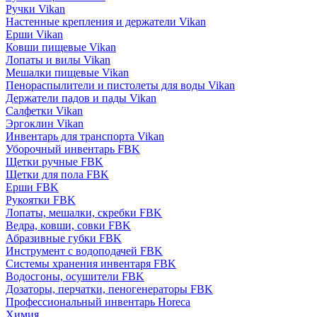
Ручки Vikan
Настенные крепления и держатели Vikan
Ерши Vikan
Ковши пищевые Vikan
Лопаты и вилы Vikan
Мешалки пищевые Vikan
Пенораспылители и пистолеты для воды Vikan
Держатели падов и пады Vikan
Салфетки Vikan
Эргоклин Vikan
Инвентарь для транспорта Vikan
Уборочный инвентарь FBK
Щетки ручные FBK
Щетки для пола FBK
Ерши FBK
Рукоятки FBK
Лопаты, мешалки, скребки FBK
Ведра, ковши, совки FBK
Абразивные губки FBK
Инструмент с водоподачей FBK
Системы хранения инвентаря FBK
Водосгоны, осушители FBK
Дозаторы, перчатки, пеногенераторы FBK
Профессиональный инвентарь Horeca
Химия