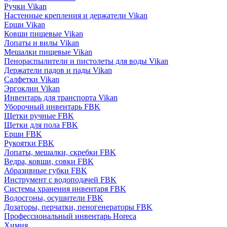
Ручки Vikan
Настенные крепления и держатели Vikan
Ерши Vikan
Ковши пищевые Vikan
Лопаты и вилы Vikan
Мешалки пищевые Vikan
Пенораспылители и пистолеты для воды Vikan
Держатели падов и пады Vikan
Салфетки Vikan
Эргоклин Vikan
Инвентарь для транспорта Vikan
Уборочный инвентарь FBK
Щетки ручные FBK
Щетки для пола FBK
Ерши FBK
Рукоятки FBK
Лопаты, мешалки, скребки FBK
Ведра, ковши, совки FBK
Абразивные губки FBK
Инструмент с водоподачей FBK
Системы хранения инвентаря FBK
Водосгоны, осушители FBK
Дозаторы, перчатки, пеногенераторы FBK
Профессиональный инвентарь Horeca
Химия