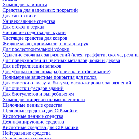
Химия для клининга
Средства для напольных покрытий
Для сантехники
Универсальные средства
Для стекол и зеркал
Чистящие средства для кухни
Чистящие средства для ковров
Жидкое мыло, крем-мыло, паста для рук
Для послестроительной уборки
Удаление сложных загрязнений (клея, граффити, скотча, резины
Для поверхностей из цветных металлов, кожи и дерева
Для нейтрализации запахов
Для уборки после пожара (очистка и отбеливание)
Полимерные защитные покрытия для полов
Для очистки от мазута, битума, масло-жировых загрязнений
Для очистки фасадов зданий
Для биотуалетов и выгребных ям
Химия для пищевой промышленности
Щелочные пенные средства
Щелочные средства для CIP-мойки
Кислотные пенные средства
Дезинфицирующие средства
Кислотные средства для CIP-мойки
Нейтральные средства
Специальные средства