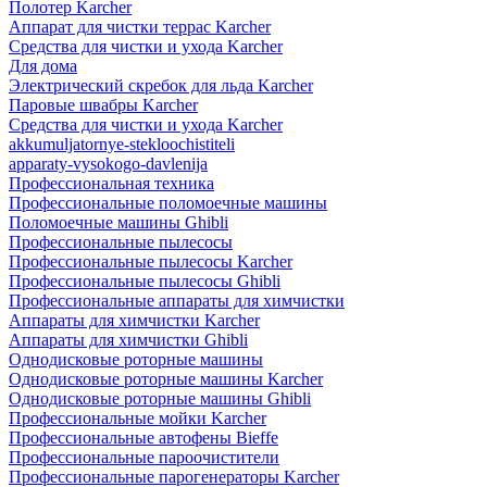
Полотер Karcher
Аппарат для чистки террас Karcher
Средства для чистки и ухода Karcher
Для дома
Электрический скребок для льда Karcher
Паровые швабры Karcher
Средства для чистки и ухода Karcher
akkumuljatornye-stekloochistiteli
apparaty-vysokogo-davlenija
Профессиональная техника
Профессиональные поломоечные машины
Поломоечные машины Ghibli
Профессиональные пылесосы
Профессиональные пылесосы Karcher
Профессиональные пылесосы Ghibli
Профессиональные аппараты для химчистки
Аппараты для химчистки Karcher
Аппараты для химчистки Ghibli
Однодисковые роторные машины
Однодисковые роторные машины Karcher
Однодисковые роторные машины Ghibli
Профессиональные мойки Karcher
Профессиональные автофены Bieffe
Профессиональные пароочистители
Профессиональные парогенераторы Karcher