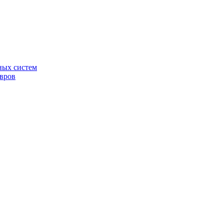
ных систем
овров