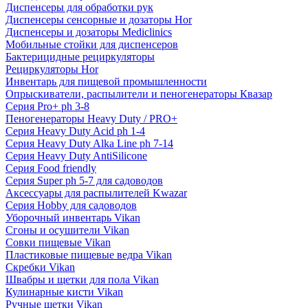
Диспенсеры для обработки рук
Диспенсеры сенсорные и дозаторы Hor
Диспенсеры и дозаторы Mediclinics
Мобильные стойки для диспенсеров
Бактерицидные рециркуляторы
Рециркуляторы Hor
Инвентарь для пищевой промышленности
Опрыскиватели, распылители и пеногенераторы Квазар
Серия Pro+ ph 3-8
Пеногенераторы Heavy Duty / PRO+
Серия Heavy Duty Acid ph 1-4
Серия Heavy Duty Alka Line ph 7-14
Серия Heavy Duty AntiSilicone
Серия Food friendly
Серия Super ph 5-7 для садоводов
Аксессуары для распылителей Kwazar
Серия Hobby для садоводов
Уборочный инвентарь Vikan
Сгоны и осушители Vikan
Совки пищевые Vikan
Пластиковые пищевые ведра Vikan
Скребки Vikan
Швабры и щетки для пола Vikan
Кулинарные кисти Vikan
Ручные щетки Vikan