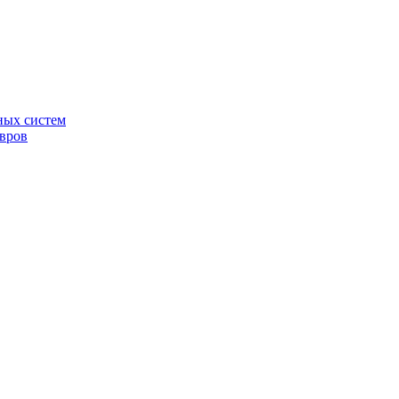
ных систем
овров