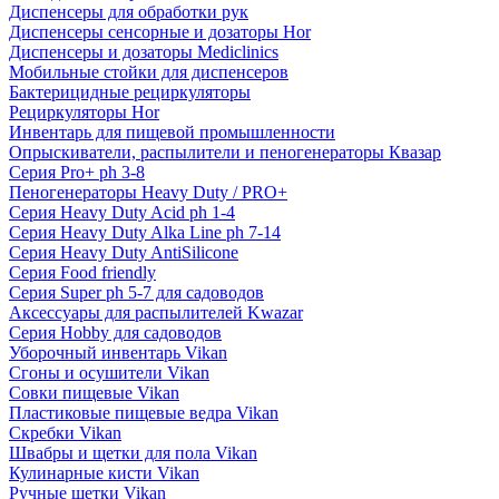
Диспенсеры для обработки рук
Диспенсеры сенсорные и дозаторы Hor
Диспенсеры и дозаторы Mediclinics
Мобильные стойки для диспенсеров
Бактерицидные рециркуляторы
Рециркуляторы Hor
Инвентарь для пищевой промышленности
Опрыскиватели, распылители и пеногенераторы Квазар
Серия Pro+ ph 3-8
Пеногенераторы Heavy Duty / PRO+
Серия Heavy Duty Acid ph 1-4
Серия Heavy Duty Alka Line ph 7-14
Серия Heavy Duty AntiSilicone
Серия Food friendly
Серия Super ph 5-7 для садоводов
Аксессуары для распылителей Kwazar
Серия Hobby для садоводов
Уборочный инвентарь Vikan
Сгоны и осушители Vikan
Совки пищевые Vikan
Пластиковые пищевые ведра Vikan
Скребки Vikan
Швабры и щетки для пола Vikan
Кулинарные кисти Vikan
Ручные щетки Vikan