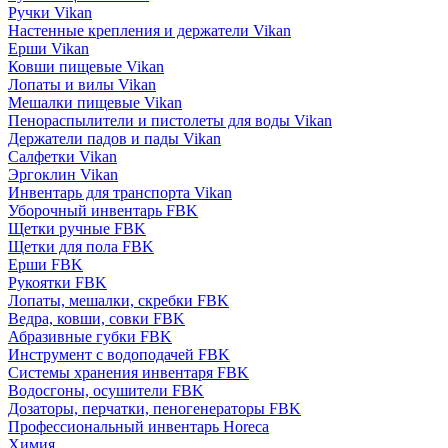
Ручки Vikan
Настенные крепления и держатели Vikan
Ерши Vikan
Ковши пищевые Vikan
Лопаты и вилы Vikan
Мешалки пищевые Vikan
Пенораспылители и пистолеты для воды Vikan
Держатели падов и пады Vikan
Салфетки Vikan
Эргоклин Vikan
Инвентарь для транспорта Vikan
Уборочный инвентарь FBK
Щетки ручные FBK
Щетки для пола FBK
Ерши FBK
Рукоятки FBK
Лопаты, мешалки, скребки FBK
Ведра, ковши, совки FBK
Абразивные губки FBK
Инструмент с водоподачей FBK
Системы хранения инвентаря FBK
Водосгоны, осушители FBK
Дозаторы, перчатки, пеногенераторы FBK
Профессиональный инвентарь Horeca
Химия