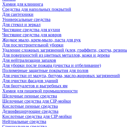
Химия для клининга
Средства для напольных покрытий
Для сантехники
Универсальные средства
Для стекол и зеркал
Чистящие средства для кухни
Чистящие средства для ковров
Жидкое мыло, крем-мыло, паста для рук
Для послестроительной уборки
Удаление сложных загрязнений (клея, граффити, скотча, резины
Для поверхностей из цветных металлов, кожи и дерева
Для нейтрализации запахов
Для уборки после пожара (очистка и отбеливание)
Полимерные защитные покрытия для полов
Для очистки от мазута, битума, масло-жировых загрязнений
Для очистки фасадов зданий
Для биотуалетов и выгребных ям
Химия для пищевой промышленности
Щелочные пенные средства
Щелочные средства для CIP-мойки
Кислотные пенные средства
Дезинфицирующие средства
Кислотные средства для CIP-мойки
Нейтральные средства
Специальные средства