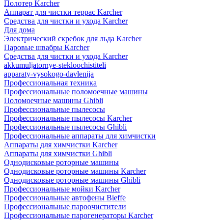
Полотер Karcher
Аппарат для чистки террас Karcher
Средства для чистки и ухода Karcher
Для дома
Электрический скребок для льда Karcher
Паровые швабры Karcher
Средства для чистки и ухода Karcher
akkumuljatornye-stekloochistiteli
apparaty-vysokogo-davlenija
Профессиональная техника
Профессиональные поломоечные машины
Поломоечные машины Ghibli
Профессиональные пылесосы
Профессиональные пылесосы Karcher
Профессиональные пылесосы Ghibli
Профессиональные аппараты для химчистки
Аппараты для химчистки Karcher
Аппараты для химчистки Ghibli
Однодисковые роторные машины
Однодисковые роторные машины Karcher
Однодисковые роторные машины Ghibli
Профессиональные мойки Karcher
Профессиональные автофены Bieffe
Профессиональные пароочистители
Профессиональные парогенераторы Karcher