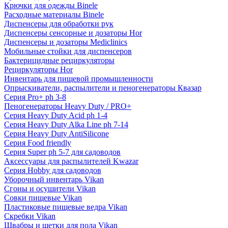
Крючки для одежды Binele
Расходные материалы Binele
Диспенсеры для обработки рук
Диспенсеры сенсорные и дозаторы Hor
Диспенсеры и дозаторы Mediclinics
Мобильные стойки для диспенсеров
Бактерицидные рециркуляторы
Рециркуляторы Hor
Инвентарь для пищевой промышленности
Опрыскиватели, распылители и пеногенераторы Квазар
Серия Pro+ ph 3-8
Пеногенераторы Heavy Duty / PRO+
Серия Heavy Duty Acid ph 1-4
Серия Heavy Duty Alka Line ph 7-14
Серия Heavy Duty AntiSilicone
Серия Food friendly
Серия Super ph 5-7 для садоводов
Аксессуары для распылителей Kwazar
Серия Hobby для садоводов
Уборочный инвентарь Vikan
Сгоны и осушители Vikan
Совки пищевые Vikan
Пластиковые пищевые ведра Vikan
Скребки Vikan
Швабры и щетки для пола Vikan