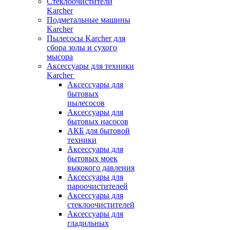
Стеклоочистители
Karcher
Подметальные машины
Karcher
Пылесосы Karcher для
сбора золы и сухого
мысора
Аксессуары для техники
Karcher
Аксессуары для
бытовых
пылесосов
Аксессуары для
бытовых насосов
АКБ для бытовой
техники
Аксессуары для
бытовых моек
выкокого давления
Аксессуары для
пароочистителей
Аксессуары для
стеклоочистителей
Аксессуары для
гладильных