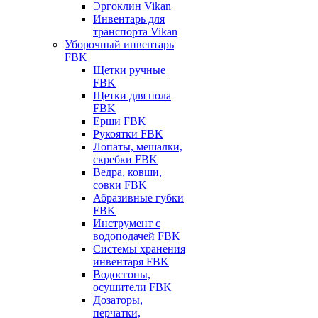
Эргоклин Vikan
Инвентарь для
транспорта Vikan
Уборочный инвентарь
FBK
Щетки ручные
FBK
Щетки для пола
FBK
Ерши FBK
Рукоятки FBK
Лопаты, мешалки,
скребки FBK
Ведра, ковши,
совки FBK
Абразивные губки
FBK
Инструмент с
водоподачей FBK
Системы хранения
инвентаря FBK
Водосгоны,
осушители FBK
Дозаторы,
перчатки,