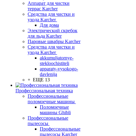
Аппарат для чистки
террас Karcher
Средства для чистки и
ухода Karcher
Для дома
Электрический скребок
для льда Karcher
Паровые швабры Karcher
Средства для чистки и
ухода Karcher
akkumuljatornye-
stekloochistiteli
apparaty-vysokogo-
davlenija
+ ЕЩЕ 13
Профессиональная техника
Профессиональные
поломоечные машины
Поломоечные
машины Ghibli
Профессиональные
пылесосы
Профессиональные
пылесосы Karcher