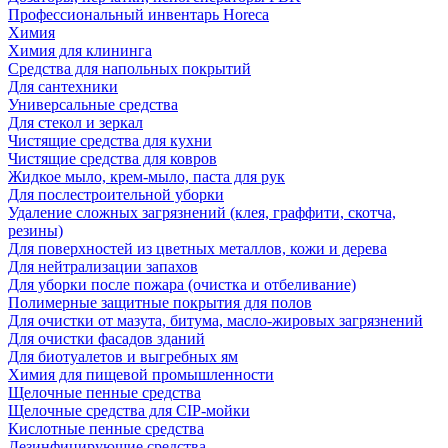
Профессиональный инвентарь Horeca
Химия
Химия для клининга
Средства для напольных покрытий
Для сантехники
Универсальные средства
Для стекол и зеркал
Чистящие средства для кухни
Чистящие средства для ковров
Жидкое мыло, крем-мыло, паста для рук
Для послестроительной уборки
Удаление сложных загрязнений (клея, граффити, скотча,
резины)
Для поверхностей из цветных металлов, кожи и дерева
Для нейтрализации запахов
Для уборки после пожара (очистка и отбеливание)
Полимерные защитные покрытия для полов
Для очистки от мазута, битума, масло-жировых загрязнений
Для очистки фасадов зданий
Для биотуалетов и выгребных ям
Химия для пищевой промышленности
Щелочные пенные средства
Щелочные средства для CIP-мойки
Кислотные пенные средства
Дезинфицирующие средства