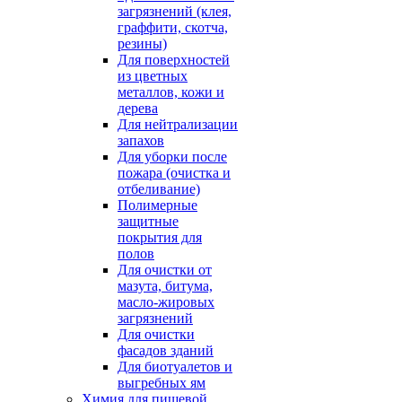
загрязнений (клея,
граффити, скотча,
резины)
Для поверхностей
из цветных
металлов, кожи и
дерева
Для нейтрализации
запахов
Для уборки после
пожара (очистка и
отбеливание)
Полимерные
защитные
покрытия для
полов
Для очистки от
мазута, битума,
масло-жировых
загрязнений
Для очистки
фасадов зданий
Для биотуалетов и
выгребных ям
Химия для пищевой