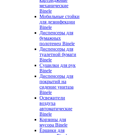
картриджные
механические
Binele
Мобильные стойки
для дезинфекции
Binele
Диспенсеры для
бумажных
полотенец Binele
Диспенсеры для
туалетной бумаги
Binele
Сушилки для рук
Binele
Диспенсеры для
покрытий на
сидение унитаза
Binele
Освежители
воздуха
автоматические
Binele
Корзины для
мусора Binele
Ёршики для