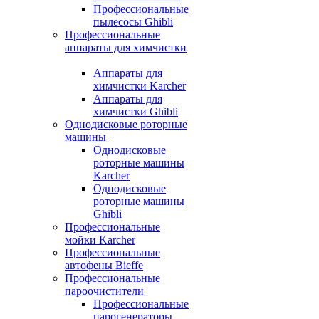
Профессиональные
пылесосы Ghibli
Профессиональные
аппараты для химчистки
Аппараты для
химчистки Karcher
Аппараты для
химчистки Ghibli
Однодисковые роторные
машины
Однодисковые
роторные машины
Karcher
Однодисковые
роторные машины
Ghibli
Профессиональные
мойки Karcher
Профессиональные
автофены Bieffe
Профессиональные
пароочистители
Профессиональные
парогенераторы