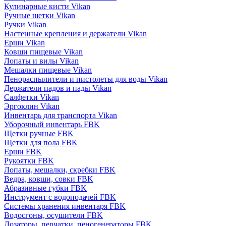
Кулинарные кисти Vikan
Ручные щетки Vikan
Ручки Vikan
Настенные крепления и держатели Vikan
Ерши Vikan
Ковши пищевые Vikan
Лопаты и вилы Vikan
Мешалки пищевые Vikan
Пенораспылители и пистолеты для воды Vikan
Держатели падов и пады Vikan
Салфетки Vikan
Эргоклин Vikan
Инвентарь для транспорта Vikan
Уборочный инвентарь FBK
Щетки ручные FBK
Щетки для пола FBK
Ерши FBK
Рукоятки FBK
Лопаты, мешалки, скребки FBK
Ведра, ковши, совки FBK
Абразивные губки FBK
Инструмент с водоподачей FBK
Системы хранения инвентаря FBK
Водосгоны, осушители FBK
Дозаторы, перчатки, пеногенераторы FBK