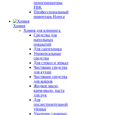
пеногенераторы
FBK
Профессиональный
инвентарь Horeca
Химия
Химия для клининга
Средства для
напольных
покрытий
Для сантехники
Универсальные
средства
Для стекол и зеркал
Чистящие средства
для кухни
Чистящие средства
для ковров
Жидкое мыло,
крем-мыло, паста
для рук
Для
послестроительной
уборки
Удаление сложных