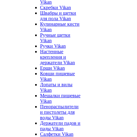
Vikan
Скребки Vikan
Швабры и щетки
для пола Vikan
Кулинарные кисти
Vikan
Ручные щетки
Vikan
Ручки Vikan
Настенные
крепления и
держатели Vikan
Ерши Vikan
Ковши пищевые
Vikan
Лопаты и вилы
Vikan
Мешалки пищевые
Vikan
Пенораспылители
и пистолеты для
воды Vikan
Держатели падов и
пады Vikan
Салфетки Vikan