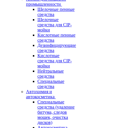
промышленности
Щелочные пенные
средства
Щелочные
средства для CIP-
мойки
Кислотные пенные
средства
Дезинфицирующие
средства
Кислотные
средства для CIP-
мойки
Нейтральные
средства
Специальные
средства
Автохимия и
автокосметика
Специальные
средства (удаление
битума, следов
мошек, очистка
дисков)
Автокосметика