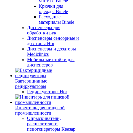
унитаза Binele
Крючки для
одежды Binele
Расходные
материалы Binele
Диспенсеры для
обработки рук
Диспенсеры сенсорные и
дозаторы Hor
Диспенсеры и дозаторы
Mediclinics
Мобильные стойки для
диспенсеров
Бактерицидные
рециркуляторы
Рециркуляторы Hor
Инвентарь для пищевой
промышленности
Опрыскиватели,
распылители и
пеногенераторы Квазар