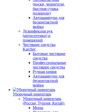
(воски, чернители,
быстрая сушка,
полироли)
Автошампуни для
бесконтактной
мойки
Дезинфекция рук
(антисептики) и
помещений
Чистящие средства
Karcher
Бытовые чистящие
средства
Профессиональные
чистящие средства
Ручная химия
Автошампуни для
бесконтактной
мойки
Уборочный инвентарь
Уборочный инвентарь
(Россия, Турция, Китай)
Мопы