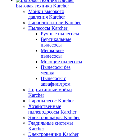
Бытовая техника Karcher
Мойки высокого
давления Karcher
Пароочистители Karcher
Пылесосы Karcher
Ручные пылесосы
Вертикальные
пылесосы
Мешковые
пылесосы
Моющие пылесосы
Пылесосы без
мешка
Пылесосы с
аквафильтром
Портативные мойки
Karcher
Паропылесос Karcher
Хозяйственные
пылеводососы Karcher
Электрошвабры Karcher
Гладильные системы
Karcher
Электровеники Karcher