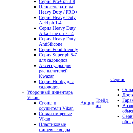
Серия Pro+ ph 3-8
Пеногенераторы
Heavy Duty / PRO+
Серия Heavy Duty
Acid ph 1-4
Серия Heavy Duty
Alka Line ph 7-14
Серия Heavy Duty
AntiSilicone
Серия Food friendly
Серия Super ph 5-7
для садоводов
Аксессуары для
распылителей
Kwazar
Сервис
Серия Hobby для
садоводов
Опла
Уборочный инвентарь
Дост
Vikan
Трейд-
Гара
Сгоны и
Акции
ин
Возв
осушители Vikan
обме
Совки пищевые
Серв
Vikan
обсл
Пластиковые
пищевые ведра