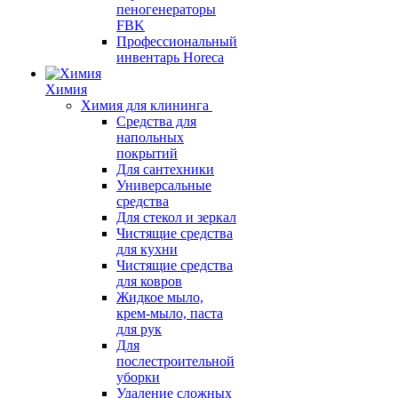
пеногенераторы
FBK
Профессиональный
инвентарь Horeca
Химия
Химия для клининга
Средства для
напольных
покрытий
Для сантехники
Универсальные
средства
Для стекол и зеркал
Чистящие средства
для кухни
Чистящие средства
для ковров
Жидкое мыло,
крем-мыло, паста
для рук
Для
послестроительной
уборки
Удаление сложных