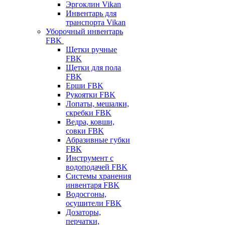
Эргоклин Vikan
Инвентарь для
транспорта Vikan
Уборочный инвентарь
FBK
Щетки ручные
FBK
Щетки для пола
FBK
Ерши FBK
Рукоятки FBK
Лопаты, мешалки,
скребки FBK
Ведра, ковши,
совки FBK
Абразивные губки
FBK
Инструмент с
водоподачей FBK
Системы хранения
инвентаря FBK
Водосгоны,
осушители FBK
Дозаторы,
перчатки,