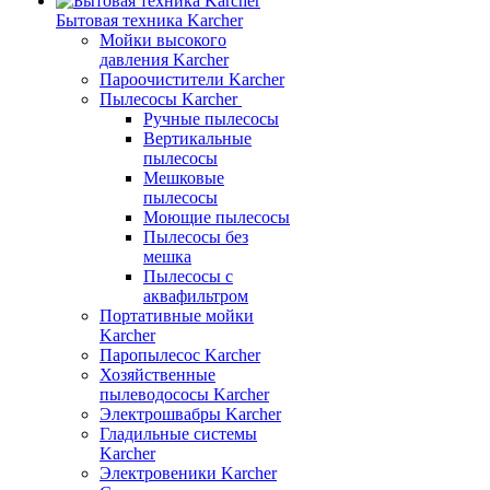
Бытовая техника Karcher
Мойки высокого
давления Karcher
Пароочистители Karcher
Пылесосы Karcher
Ручные пылесосы
Вертикальные
пылесосы
Мешковые
пылесосы
Моющие пылесосы
Пылесосы без
мешка
Пылесосы с
аквафильтром
Портативные мойки
Karcher
Паропылесос Karcher
Хозяйственные
пылеводососы Karcher
Электрошвабры Karcher
Гладильные системы
Karcher
Электровеники Karcher