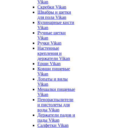
Vikan
Скребки Vikan
Швабры и щетки
для пола Vikan
Кулинарные кисти
Vikan
Ручные щетки
Vikan
Ручки Vikan
Настенные
крепления и
держатели Vikan
Ерши Vikan
Ковши пищевые
Vikan
Лопаты и вилы
Vikan
Мешалки пищевые
Vikan
Пенораспылители
и пистолеты для
воды Vikan
Держатели падов и
пады Vikan
Салфетки Vikan