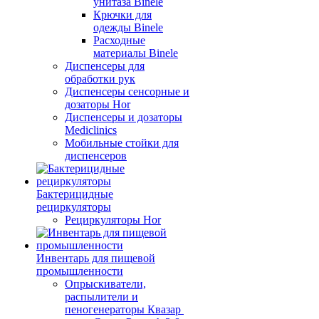
унитаза Binele
Крючки для
одежды Binele
Расходные
материалы Binele
Диспенсеры для
обработки рук
Диспенсеры сенсорные и
дозаторы Hor
Диспенсеры и дозаторы
Mediclinics
Мобильные стойки для
диспенсеров
Бактерицидные
рециркуляторы
Рециркуляторы Hor
Инвентарь для пищевой
промышленности
Опрыскиватели,
распылители и
пеногенераторы Квазар