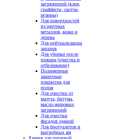
загрязнений (клея,
граффити, скотча,
резины)
Для поверхностей
из цветных
металлов, кожи и
дерева
Для нейтрализации
запахов
Для уборки после
пожара (очистка и
отбеливание)
Полимерные
защитные
покрытия для
полов
Для очистки от
мазута, битума,
масло-жировых
загрязнений
Для очистки
фасадов зданий
Для биотуалетов и
выгребных ям
Химия для пищевой