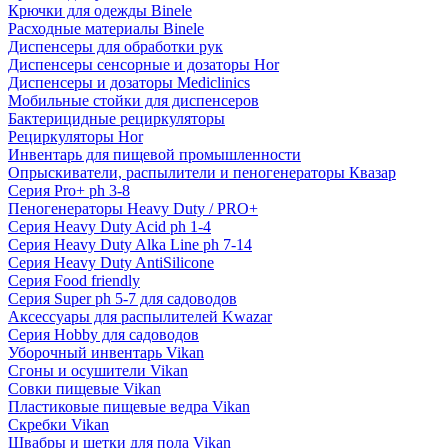
Крючки для одежды Binele
Расходные материалы Binele
Диспенсеры для обработки рук
Диспенсеры сенсорные и дозаторы Hor
Диспенсеры и дозаторы Mediclinics
Мобильные стойки для диспенсеров
Бактерицидные рециркуляторы
Рециркуляторы Hor
Инвентарь для пищевой промышленности
Опрыскиватели, распылители и пеногенераторы Квазар
Серия Pro+ ph 3-8
Пеногенераторы Heavy Duty / PRO+
Серия Heavy Duty Acid ph 1-4
Серия Heavy Duty Alka Line ph 7-14
Серия Heavy Duty AntiSilicone
Серия Food friendly
Серия Super ph 5-7 для садоводов
Аксессуары для распылителей Kwazar
Серия Hobby для садоводов
Уборочный инвентарь Vikan
Сгоны и осушители Vikan
Совки пищевые Vikan
Пластиковые пищевые ведра Vikan
Скребки Vikan
Швабры и щетки для пола Vikan