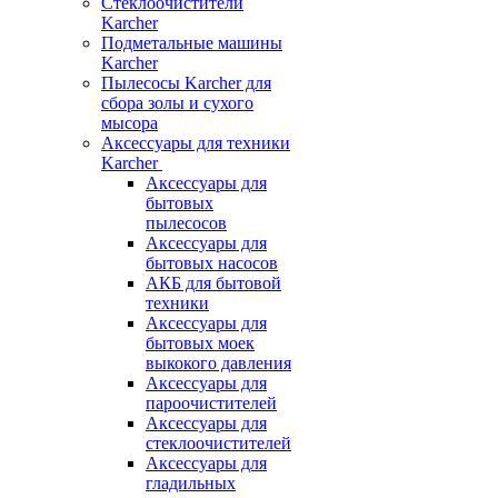
Стеклоочистители
Karcher
Подметальные машины
Karcher
Пылесосы Karcher для
сбора золы и сухого
мысора
Аксессуары для техники
Karcher
Аксессуары для
бытовых
пылесосов
Аксессуары для
бытовых насосов
АКБ для бытовой
техники
Аксессуары для
бытовых моек
выкокого давления
Аксессуары для
пароочистителей
Аксессуары для
стеклоочистителей
Аксессуары для
гладильных