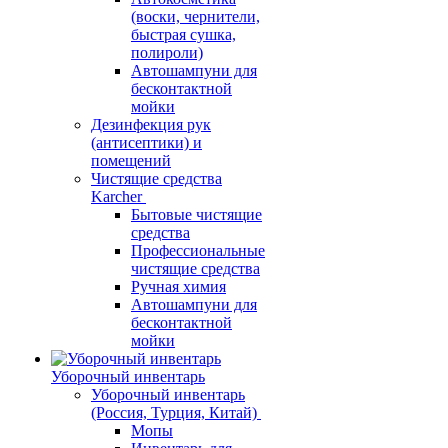
(воски, чернители,
быстрая сушка,
полироли)
Автошампуни для
бесконтактной
мойки
Дезинфекция рук
(антисептики) и
помещений
Чистящие средства
Karcher
Бытовые чистящие
средства
Профессиональные
чистящие средства
Ручная химия
Автошампуни для
бесконтактной
мойки
Уборочный инвентарь
Уборочный инвентарь
(Россия, Турция, Китай)
Мопы