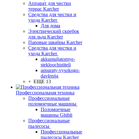
Аппарат для чистки
террас Karcher
Средства для чистки и
ухода Karcher
Для дома
Электрический скребок
для льда Karcher
Паровые швабры Karcher
Средства для чистки и
ухода Karcher
akkumuljatornye-
stekloochistiteli
apparaty-vysokogo-
davlenija
+ ЕЩЕ 13
Профессиональная техника
Профессиональные
поломоечные машины
Поломоечные
машины Ghibli
Профессиональные
пылесосы
Профессиональные
пылесосы Karcher