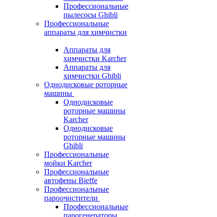
Профессиональные
пылесосы Ghibli
Профессиональные
аппараты для химчистки
Аппараты для
химчистки Karcher
Аппараты для
химчистки Ghibli
Однодисковые роторные
машины
Однодисковые
роторные машины
Karcher
Однодисковые
роторные машины
Ghibli
Профессиональные
мойки Karcher
Профессиональные
автофены Bieffe
Профессиональные
пароочистители
Профессиональные
парогенераторы