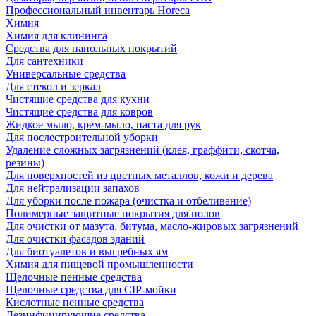
Профессиональный инвентарь Horeca
Химия
Химия для клининга
Средства для напольных покрытий
Для сантехники
Универсальные средства
Для стекол и зеркал
Чистящие средства для кухни
Чистящие средства для ковров
Жидкое мыло, крем-мыло, паста для рук
Для послестроительной уборки
Удаление сложных загрязнений (клея, граффити, скотча,
резины)
Для поверхностей из цветных металлов, кожи и дерева
Для нейтрализации запахов
Для уборки после пожара (очистка и отбеливание)
Полимерные защитные покрытия для полов
Для очистки от мазута, битума, масло-жировых загрязнений
Для очистки фасадов зданий
Для биотуалетов и выгребных ям
Химия для пищевой промышленности
Щелочные пенные средства
Щелочные средства для CIP-мойки
Кислотные пенные средства
Дезинфицирующие средства