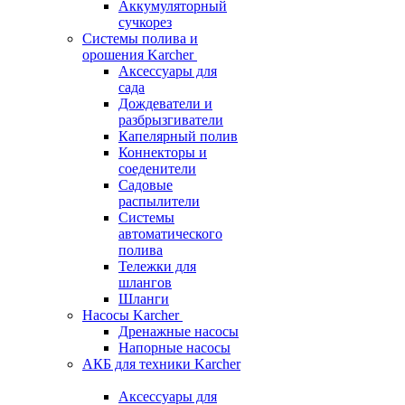
Аккумуляторный
сучкорез
Системы полива и
орошения Karcher
Аксессуары для
сада
Дождеватели и
разбрызгиватели
Капелярный полив
Коннекторы и
соеденители
Садовые
распылители
Системы
автоматического
полива
Тележки для
шлангов
Шланги
Насосы Karcher
Дренажные насосы
Напорные насосы
АКБ для техники Karcher
Аксессуары для