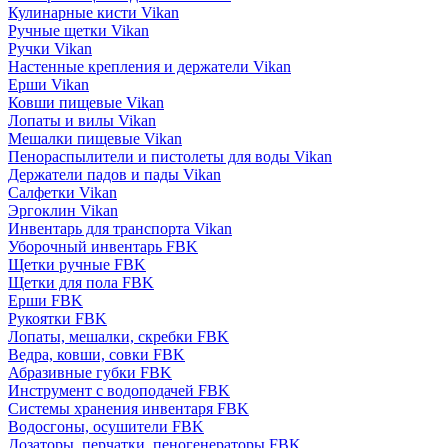
Кулинарные кисти Vikan
Ручные щетки Vikan
Ручки Vikan
Настенные крепления и держатели Vikan
Ерши Vikan
Ковши пищевые Vikan
Лопаты и вилы Vikan
Мешалки пищевые Vikan
Пенораспылители и пистолеты для воды Vikan
Держатели падов и пады Vikan
Салфетки Vikan
Эргоклин Vikan
Инвентарь для транспорта Vikan
Уборочный инвентарь FBK
Щетки ручные FBK
Щетки для пола FBK
Ерши FBK
Рукоятки FBK
Лопаты, мешалки, скребки FBK
Ведра, ковши, совки FBK
Абразивные губки FBK
Инструмент с водоподачей FBK
Системы хранения инвентаря FBK
Водосгоны, осушители FBK
Дозаторы, перчатки, пеногенераторы FBK