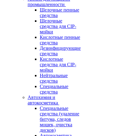
промышленности
Щелочные пенные
средства
Щелочные
средства для CIP-
мойки
Кислотные пенные
средства
Дезинфицирующие
средства
Кислотные
средства для CIP-
мойки
Нейтральные
средства
Специальные
средства
Автохимия и
автокосметика
Специальные
средства (удаление
битума, следов
мошек, очистка
дисков)
Автокосметика