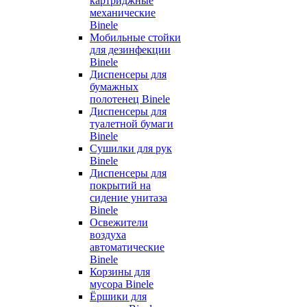
картриджные
механические
Binele
Мобильные стойки
для дезинфекции
Binele
Диспенсеры для
бумажных
полотенец Binele
Диспенсеры для
туалетной бумаги
Binele
Сушилки для рук
Binele
Диспенсеры для
покрытий на
сидение унитаза
Binele
Освежители
воздуха
автоматические
Binele
Корзины для
мусора Binele
Ёршики для