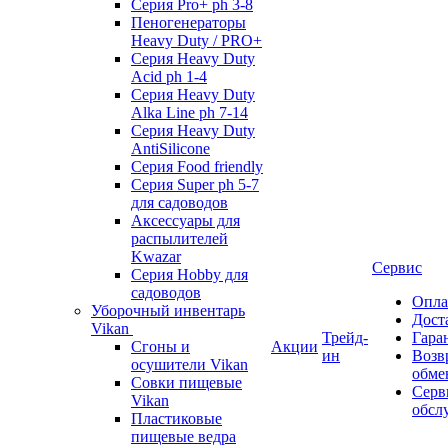
Серия Pro+ ph 3-8
Пеногенераторы
Heavy Duty / PRO+
Серия Heavy Duty
Acid ph 1-4
Серия Heavy Duty
Alka Line ph 7-14
Серия Heavy Duty
AntiSilicone
Серия Food friendly
Серия Super ph 5-7
для садоводов
Аксессуары для
распылителей
Kwazar
Сервис
Серия Hobby для
садоводов
Опла
Уборочный инвентарь
Дост
Vikan
Трейд-
Гара
Сгоны и
Акции
ин
Возв
осушители Vikan
обме
Совки пищевые
Серв
Vikan
обсл
Пластиковые
пищевые ведра