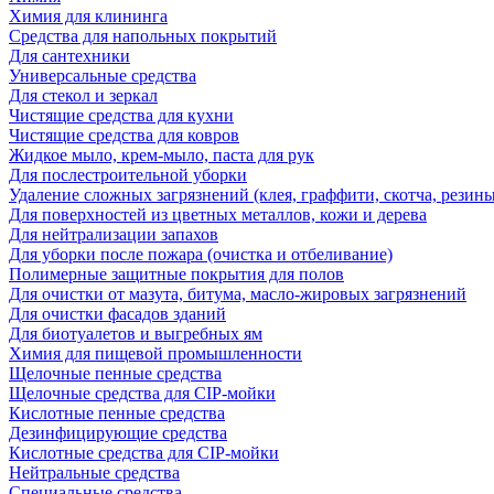
Химия для клининга
Средства для напольных покрытий
Для сантехники
Универсальные средства
Для стекол и зеркал
Чистящие средства для кухни
Чистящие средства для ковров
Жидкое мыло, крем-мыло, паста для рук
Для послестроительной уборки
Удаление сложных загрязнений (клея, граффити, скотча, резины
Для поверхностей из цветных металлов, кожи и дерева
Для нейтрализации запахов
Для уборки после пожара (очистка и отбеливание)
Полимерные защитные покрытия для полов
Для очистки от мазута, битума, масло-жировых загрязнений
Для очистки фасадов зданий
Для биотуалетов и выгребных ям
Химия для пищевой промышленности
Щелочные пенные средства
Щелочные средства для CIP-мойки
Кислотные пенные средства
Дезинфицирующие средства
Кислотные средства для CIP-мойки
Нейтральные средства
Специальные средства