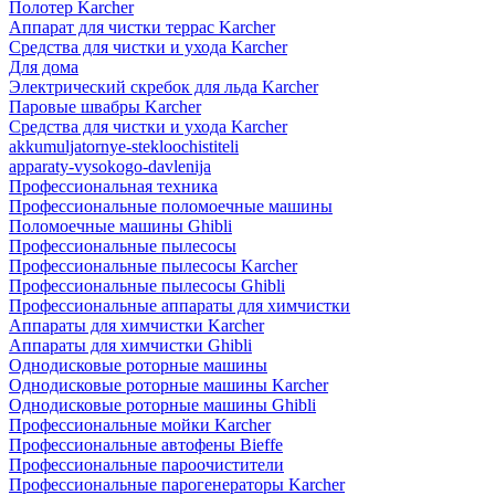
Полотер Karcher
Аппарат для чистки террас Karcher
Средства для чистки и ухода Karcher
Для дома
Электрический скребок для льда Karcher
Паровые швабры Karcher
Средства для чистки и ухода Karcher
akkumuljatornye-stekloochistiteli
apparaty-vysokogo-davlenija
Профессиональная техника
Профессиональные поломоечные машины
Поломоечные машины Ghibli
Профессиональные пылесосы
Профессиональные пылесосы Karcher
Профессиональные пылесосы Ghibli
Профессиональные аппараты для химчистки
Аппараты для химчистки Karcher
Аппараты для химчистки Ghibli
Однодисковые роторные машины
Однодисковые роторные машины Karcher
Однодисковые роторные машины Ghibli
Профессиональные мойки Karcher
Профессиональные автофены Bieffe
Профессиональные пароочистители
Профессиональные парогенераторы Karcher