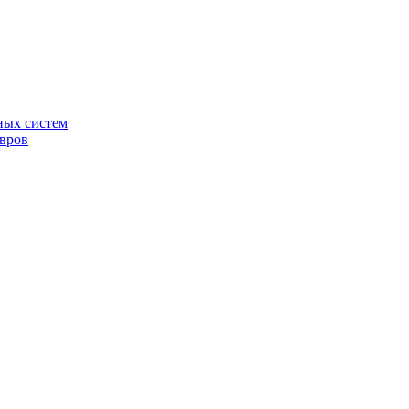
ных систем
овров