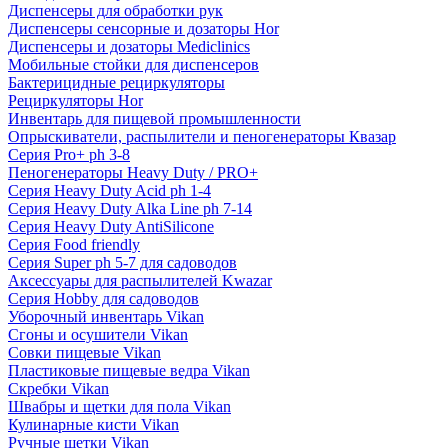
Диспенсеры для обработки рук
Диспенсеры сенсорные и дозаторы Hor
Диспенсеры и дозаторы Mediclinics
Мобильные стойки для диспенсеров
Бактерицидные рециркуляторы
Рециркуляторы Hor
Инвентарь для пищевой промышленности
Опрыскиватели, распылители и пеногенераторы Квазар
Серия Pro+ ph 3-8
Пеногенераторы Heavy Duty / PRO+
Серия Heavy Duty Acid ph 1-4
Серия Heavy Duty Alka Line ph 7-14
Серия Heavy Duty AntiSilicone
Серия Food friendly
Серия Super ph 5-7 для садоводов
Аксессуары для распылителей Kwazar
Серия Hobby для садоводов
Уборочный инвентарь Vikan
Сгоны и осушители Vikan
Совки пищевые Vikan
Пластиковые пищевые ведра Vikan
Скребки Vikan
Швабры и щетки для пола Vikan
Кулинарные кисти Vikan
Ручные щетки Vikan