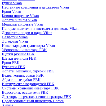
Ручки Vikan
Настенные крепления и держатели Vikan
Ерши Vikan
Ковши пищевые Vikan
Лопаты и вилы Vikan
Мешалки пищевые Vikan
Пенораспылители и пистолеты для воды Vikan
Держатели падов и пады Vikan
Салфетки Vikan
Эргоклин Vikan
Инвентарь для транспорта Vikan
Уборочный инвентарь FBK
Щетки ручные FBK
Щетки для пола FBK
Ерши FBK
Рукоятки FBK
Лопаты, мешалки, скребки FBK
Ведра, ковши, совки FBK
Абразивные губки FBK
Инструмент с водоподачей FBK
Системы хранения инвентаря FBK
Водосгоны, осушители FBK
Дозаторы, перчатки, пеногенераторы FBK
Профессиональный инвентарь Horeca
Химия