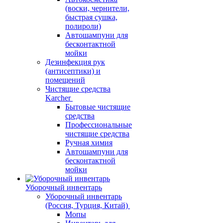
(воски, чернители,
быстрая сушка,
полироли)
Автошампуни для
бесконтактной
мойки
Дезинфекция рук
(антисептики) и
помещений
Чистящие средства
Karcher
Бытовые чистящие
средства
Профессиональные
чистящие средства
Ручная химия
Автошампуни для
бесконтактной
мойки
Уборочный инвентарь
Уборочный инвентарь
(Россия, Турция, Китай)
Мопы