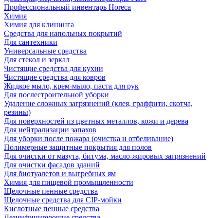
Профессиональный инвентарь Horeca
Химия
Химия для клининга
Средства для напольных покрытий
Для сантехники
Универсальные средства
Для стекол и зеркал
Чистящие средства для кухни
Чистящие средства для ковров
Жидкое мыло, крем-мыло, паста для рук
Для послестроительной уборки
Удаление сложных загрязнений (клея, граффити, скотча,
резины)
Для поверхностей из цветных металлов, кожи и дерева
Для нейтрализации запахов
Для уборки после пожара (очистка и отбеливание)
Полимерные защитные покрытия для полов
Для очистки от мазута, битума, масло-жировых загрязнений
Для очистки фасадов зданий
Для биотуалетов и выгребных ям
Химия для пищевой промышленности
Щелочные пенные средства
Щелочные средства для CIP-мойки
Кислотные пенные средства
Дезинфицирующие средства