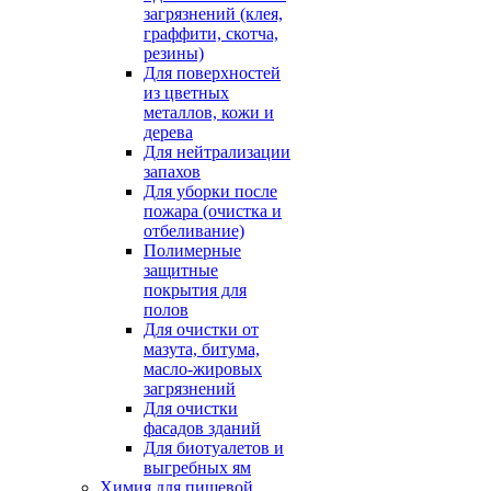
загрязнений (клея,
граффити, скотча,
резины)
Для поверхностей
из цветных
металлов, кожи и
дерева
Для нейтрализации
запахов
Для уборки после
пожара (очистка и
отбеливание)
Полимерные
защитные
покрытия для
полов
Для очистки от
мазута, битума,
масло-жировых
загрязнений
Для очистки
фасадов зданий
Для биотуалетов и
выгребных ям
Химия для пищевой