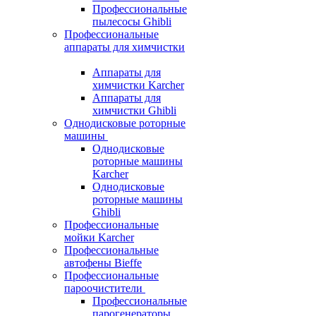
Профессиональные
пылесосы Ghibli
Профессиональные
аппараты для химчистки
Аппараты для
химчистки Karcher
Аппараты для
химчистки Ghibli
Однодисковые роторные
машины
Однодисковые
роторные машины
Karcher
Однодисковые
роторные машины
Ghibli
Профессиональные
мойки Karcher
Профессиональные
автофены Bieffe
Профессиональные
пароочистители
Профессиональные
парогенераторы