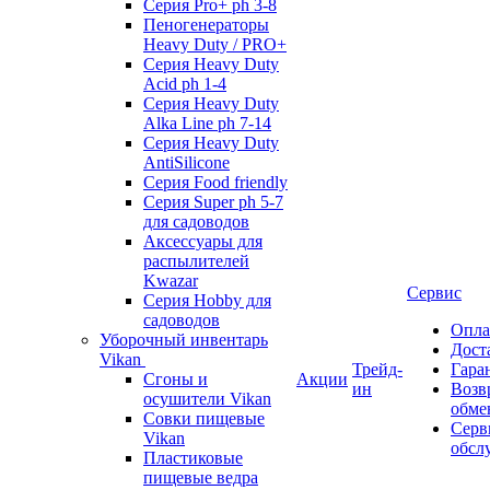
Серия Pro+ ph 3-8
Пеногенераторы
Heavy Duty / PRO+
Серия Heavy Duty
Acid ph 1-4
Серия Heavy Duty
Alka Line ph 7-14
Серия Heavy Duty
AntiSilicone
Серия Food friendly
Серия Super ph 5-7
для садоводов
Аксессуары для
распылителей
Kwazar
Сервис
Серия Hobby для
садоводов
Опла
Уборочный инвентарь
Дост
Vikan
Трейд-
Гара
Сгоны и
Акции
ин
Возв
осушители Vikan
обме
Совки пищевые
Серв
Vikan
обсл
Пластиковые
пищевые ведра