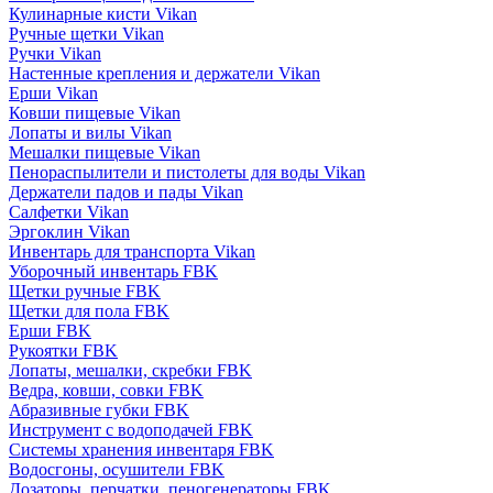
Кулинарные кисти Vikan
Ручные щетки Vikan
Ручки Vikan
Настенные крепления и держатели Vikan
Ерши Vikan
Ковши пищевые Vikan
Лопаты и вилы Vikan
Мешалки пищевые Vikan
Пенораспылители и пистолеты для воды Vikan
Держатели падов и пады Vikan
Салфетки Vikan
Эргоклин Vikan
Инвентарь для транспорта Vikan
Уборочный инвентарь FBK
Щетки ручные FBK
Щетки для пола FBK
Ерши FBK
Рукоятки FBK
Лопаты, мешалки, скребки FBK
Ведра, ковши, совки FBK
Абразивные губки FBK
Инструмент с водоподачей FBK
Системы хранения инвентаря FBK
Водосгоны, осушители FBK
Дозаторы, перчатки, пеногенераторы FBK