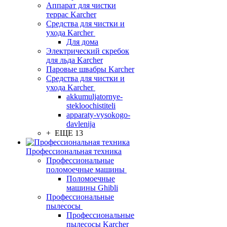
Аппарат для чистки
террас Karcher
Средства для чистки и
ухода Karcher
Для дома
Электрический скребок
для льда Karcher
Паровые швабры Karcher
Средства для чистки и
ухода Karcher
akkumuljatornye-
stekloochistiteli
apparaty-vysokogo-
davlenija
+ ЕЩЕ 13
Профессиональная техника
Профессиональные
поломоечные машины
Поломоечные
машины Ghibli
Профессиональные
пылесосы
Профессиональные
пылесосы Karcher