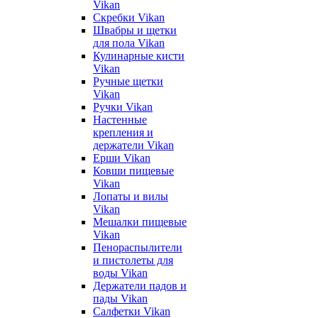
Vikan
Скребки Vikan
Швабры и щетки
для пола Vikan
Кулинарные кисти
Vikan
Ручные щетки
Vikan
Ручки Vikan
Настенные
крепления и
держатели Vikan
Ерши Vikan
Ковши пищевые
Vikan
Лопаты и вилы
Vikan
Мешалки пищевые
Vikan
Пенораспылители
и пистолеты для
воды Vikan
Держатели падов и
пады Vikan
Салфетки Vikan