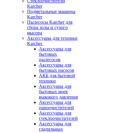
Стеклоочистители
Karcher
Подметальные машины
Karcher
Пылесосы Karcher для
сбора золы и сухого
мысора
Аксессуары для техники
Karcher
Аксессуары для
бытовых
пылесосов
Аксессуары для
бытовых насосов
АКБ для бытовой
техники
Аксессуары для
бытовых моек
выкокого давления
Аксессуары для
пароочистителей
Аксессуары для
стеклоочистителей
Аксессуары для
гладильных