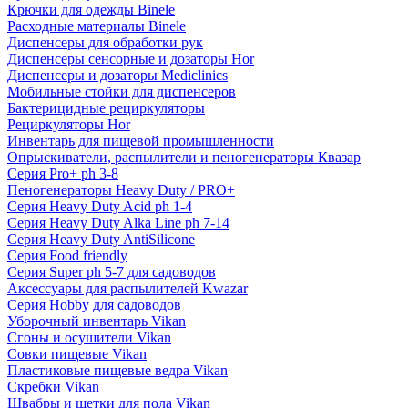
Крючки для одежды Binele
Расходные материалы Binele
Диспенсеры для обработки рук
Диспенсеры сенсорные и дозаторы Hor
Диспенсеры и дозаторы Mediclinics
Мобильные стойки для диспенсеров
Бактерицидные рециркуляторы
Рециркуляторы Hor
Инвентарь для пищевой промышленности
Опрыскиватели, распылители и пеногенераторы Квазар
Серия Pro+ ph 3-8
Пеногенераторы Heavy Duty / PRO+
Серия Heavy Duty Acid ph 1-4
Серия Heavy Duty Alka Line ph 7-14
Серия Heavy Duty AntiSilicone
Серия Food friendly
Серия Super ph 5-7 для садоводов
Аксессуары для распылителей Kwazar
Серия Hobby для садоводов
Уборочный инвентарь Vikan
Сгоны и осушители Vikan
Совки пищевые Vikan
Пластиковые пищевые ведра Vikan
Скребки Vikan
Швабры и щетки для пола Vikan