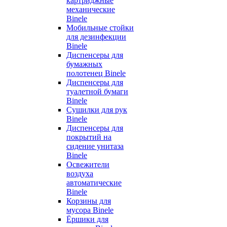
картриджные
механические
Binele
Мобильные стойки
для дезинфекции
Binele
Диспенсеры для
бумажных
полотенец Binele
Диспенсеры для
туалетной бумаги
Binele
Сушилки для рук
Binele
Диспенсеры для
покрытий на
сидение унитаза
Binele
Освежители
воздуха
автоматические
Binele
Корзины для
мусора Binele
Ёршики для