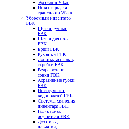
Эргоклин Vikan
Инвентарь для
транспорта Vikan
Уборочный инвентарь
FBK
Щетки ручные
FBK
Щетки для пола
FBK
Ерши FBK
Рукоятки FBK
Лопаты, мешалки,
скребки FBK
Ведра, ковши,
совки FBK
Абразивные губки
FBK
Инструмент с
водоподачей FBK
Системы хранения
инвентаря FBK
Водосгоны,
осушители FBK
Дозаторы,
перчатки,