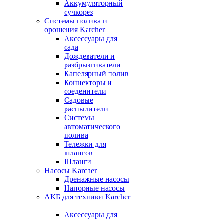
Аккумуляторный
сучкорез
Системы полива и
орошения Karcher
Аксессуары для
сада
Дождеватели и
разбрызгиватели
Капелярный полив
Коннекторы и
соеденители
Садовые
распылители
Системы
автоматического
полива
Тележки для
шлангов
Шланги
Насосы Karcher
Дренажные насосы
Напорные насосы
АКБ для техники Karcher
Аксессуары для