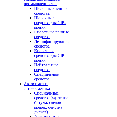
промышленности
Щелочные пенные
средства
Щелочные
средства для CIP-
мойки
Кислотные пенные
средства
Дезинфицирующие
средства
Кислотные
средства для CIP-
мойки
Нейтральные
средства
Специальные
средства
Автохимия и
автокосметика
Специальные
средства (удаление
битума, следов
мошек, очистка
дисков)
Автокосметика