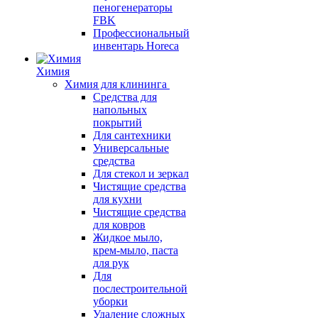
пеногенераторы
FBK
Профессиональный
инвентарь Horeca
Химия
Химия для клининга
Средства для
напольных
покрытий
Для сантехники
Универсальные
средства
Для стекол и зеркал
Чистящие средства
для кухни
Чистящие средства
для ковров
Жидкое мыло,
крем-мыло, паста
для рук
Для
послестроительной
уборки
Удаление сложных