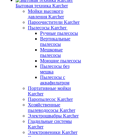
Бытовая техника Karcher
Мойки высокого
давления Karcher
Пароочистители Karcher
Пылесосы Karcher
Ручные пылесосы
Вертикальные
пылесосы
Мешковые
пылесосы
Моющие пылесосы
Пылесосы без
мешка
Пылесосы с
аквафильтром
Портативные мойки
Karcher
Паропылесос Karcher
Хозяйственные
пылеводососы Karcher
Электрошвабры Karcher
Гладильные системы
Karcher
Электровеники Karcher