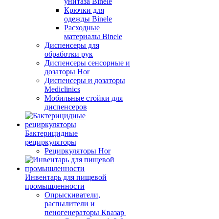
унитаза Binele
Крючки для
одежды Binele
Расходные
материалы Binele
Диспенсеры для
обработки рук
Диспенсеры сенсорные и
дозаторы Hor
Диспенсеры и дозаторы
Mediclinics
Мобильные стойки для
диспенсеров
Бактерицидные
рециркуляторы
Рециркуляторы Hor
Инвентарь для пищевой
промышленности
Опрыскиватели,
распылители и
пеногенераторы Квазар