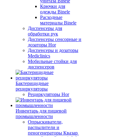
унитаза Binele
Крючки для
одежды Binele
Расходные
материалы Binele
Диспенсеры для
обработки рук
Диспенсеры сенсорные и
дозаторы Hor
Диспенсеры и дозаторы
Mediclinics
Мобильные стойки для
диспенсеров
Бактерицидные
рециркуляторы
Рециркуляторы Hor
Инвентарь для пищевой
промышленности
Опрыскиватели,
распылители и
пеногенераторы Квазар