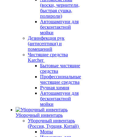
(воски, чернители,
быстрая сушка,
полироли)
Автошампуни для
бесконтактной
мойки
Дезинфекция рук
(антисептики) и
помещений
Чистящие средства
Karcher
Бытовые чистящие
средства
Профессиональные
чистящие средства
Ручная химия
Автошампуни для
бесконтактной
мойки
Уборочный инвентарь
Уборочный инвентарь
(Россия, Турция, Китай)
Мопы