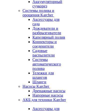
Аккумуляторный
сучкорез
Системы полива и
орошения Karcher
Аксессуары для
сада
Дождеватели и
разбрызгиватели
Капелярный полив
Коннекторы и
соеденители
Садовые
распылители
Системы
автоматического
полива
Тележки для
шлангов
Шланги
Насосы Karcher
Дренажные насосы
Напорные насосы
АКБ для техники Karcher
Аксессуары для