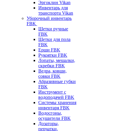
Эргоклин Vikan
Инвентарь для
транспорта Vikan
Уборочный инвентарь
FBK
Щетки ручные
FBK
Щетки для пола
FBK
Ерши FBK
Рукоятки FBK
Лопаты, мешалки,
скребки FBK
Ведра, ковши,
совки FBK
Абразивные губки
FBK
Инструмент с
водоподачей FBK
Системы хранения
инвентаря FBK
Водосгоны,
осушители FBK
Дозаторы,
перчатки,