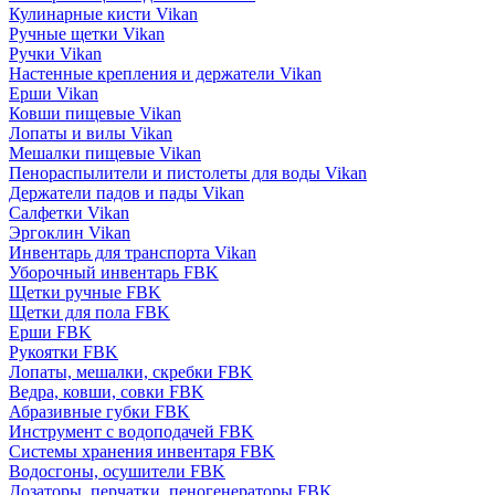
Кулинарные кисти Vikan
Ручные щетки Vikan
Ручки Vikan
Настенные крепления и держатели Vikan
Ерши Vikan
Ковши пищевые Vikan
Лопаты и вилы Vikan
Мешалки пищевые Vikan
Пенораспылители и пистолеты для воды Vikan
Держатели падов и пады Vikan
Салфетки Vikan
Эргоклин Vikan
Инвентарь для транспорта Vikan
Уборочный инвентарь FBK
Щетки ручные FBK
Щетки для пола FBK
Ерши FBK
Рукоятки FBK
Лопаты, мешалки, скребки FBK
Ведра, ковши, совки FBK
Абразивные губки FBK
Инструмент с водоподачей FBK
Системы хранения инвентаря FBK
Водосгоны, осушители FBK
Дозаторы, перчатки, пеногенераторы FBK