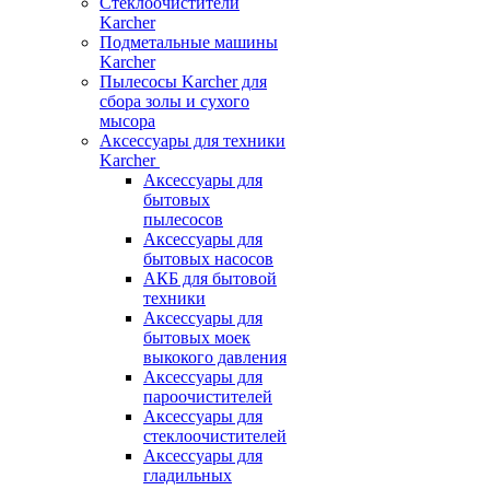
Стеклоочистители
Karcher
Подметальные машины
Karcher
Пылесосы Karcher для
сбора золы и сухого
мысора
Аксессуары для техники
Karcher
Аксессуары для
бытовых
пылесосов
Аксессуары для
бытовых насосов
АКБ для бытовой
техники
Аксессуары для
бытовых моек
выкокого давления
Аксессуары для
пароочистителей
Аксессуары для
стеклоочистителей
Аксессуары для
гладильных