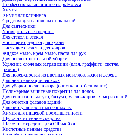
Профессиональный инвентарь Horeca
Химия
Химия для клининга
Средства для напольных покрытий
Для сантехники
Универсальные средства
Для стекол и зеркал
Чистящие средства для кухни
Чистящие средства для ковров
Жидкое мыло, крем-мыло, паста для рук
Для послестроительной уборки
Удаление сложных загрязнений (клея, граффити, скотча,
резины)
Для поверхностей из цветных металлов, кожи и дерева
Для нейтрализации запахов
Для уборки после пожара (очистка и отбеливание)
Полимерные защитные покрытия для полов
Для очистки от мазута, битума, масло-жировых загрязнений
Для очистки фасадов зданий
Для биотуалетов и выгребных ям
Химия для пищевой промышленности
Щелочные пенные средства
Щелочные средства для CIP-мойки
Кислотные пенные средства
Дезинфицирующие средства