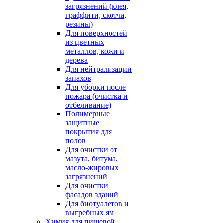
загрязнений (клея,
граффити, скотча,
резины)
Для поверхностей
из цветных
металлов, кожи и
дерева
Для нейтрализации
запахов
Для уборки после
пожара (очистка и
отбеливание)
Полимерные
защитные
покрытия для
полов
Для очистки от
мазута, битума,
масло-жировых
загрязнений
Для очистки
фасадов зданий
Для биотуалетов и
выгребных ям
Химия для пищевой