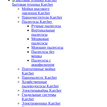
Бытовая техника Karcher
Мойки высокого
давления Karcher
Пароочистители Karcher
Пылесосы Karcher
Ручные пылесосы
Вертикальные
пылесосы
Мешковые
пылесосы
Моющие пылесосы
Пылесосы без
мешка
Пылесосы с
аквафильтром
Портативные мойки
Karcher
Паропылесос Karcher
Хозяйственные
пылеводососы Karcher
Электрошвабры Karcher
Гладильные системы
Karcher
Электровеники Karcher