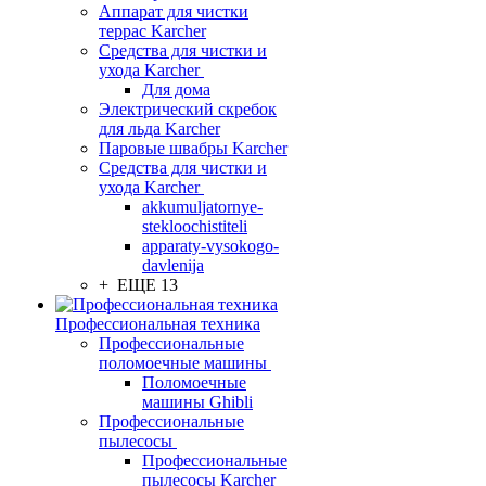
Аппарат для чистки
террас Karcher
Средства для чистки и
ухода Karcher
Для дома
Электрический скребок
для льда Karcher
Паровые швабры Karcher
Средства для чистки и
ухода Karcher
akkumuljatornye-
stekloochistiteli
apparaty-vysokogo-
davlenija
+ ЕЩЕ 13
Профессиональная техника
Профессиональные
поломоечные машины
Поломоечные
машины Ghibli
Профессиональные
пылесосы
Профессиональные
пылесосы Karcher