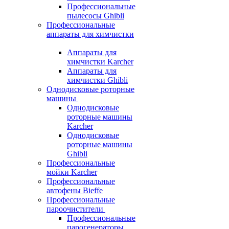
Профессиональные
пылесосы Ghibli
Профессиональные
аппараты для химчистки
Аппараты для
химчистки Karcher
Аппараты для
химчистки Ghibli
Однодисковые роторные
машины
Однодисковые
роторные машины
Karcher
Однодисковые
роторные машины
Ghibli
Профессиональные
мойки Karcher
Профессиональные
автофены Bieffe
Профессиональные
пароочистители
Профессиональные
парогенераторы