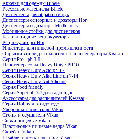
Крючки для одежды Binele
Расходные материалы Binele
Диспенсеры для обработки рук
Диспенсеры сенсорные и дозаторы Hor
Диспенсеры и дозаторы Mediclinics
Мобильные стойки для диспенсеров
Бактерицидные рециркуляторы
Рециркуляторы Hor
Инвентарь для пищевой промышленности
Опрыскиватели, распылители и пеногенераторы Квазар
Серия Pro+ ph 3-8
Пеногенераторы Heavy Duty / PRO+
Серия Heavy Duty Acid ph 1-4
Серия Heavy Duty Alka Line ph 7-14
Серия Heavy Duty AntiSilicone
Серия Food friendly
Серия Super ph 5-7 для садоводов
Аксессуары для распылителей Kwazar
Серия Hobby для садоводов
Уборочный инвентарь Vikan
Сгоны и осушители Vikan
Совки пищевые Vikan
Пластиковые пищевые ведра Vikan
Скребки Vikan
Швабры и щетки для пола Vikan