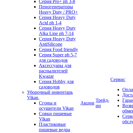
Серия Pro+ ph 3-8
Пеногенераторы
Heavy Duty / PRO+
Серия Heavy Duty
Acid ph 1-4
Серия Heavy Duty
Alka Line ph 7-14
Серия Heavy Duty
AntiSilicone
Серия Food friendly
Серия Super ph 5-7
для садоводов
Аксессуары для
распылителей
Kwazar
Сервис
Серия Hobby для
садоводов
Опла
Уборочный инвентарь
Дост
Vikan
Трейд-
Гара
Сгоны и
Акции
ин
Возв
осушители Vikan
обме
Совки пищевые
Серв
Vikan
обсл
Пластиковые
пищевые ведра