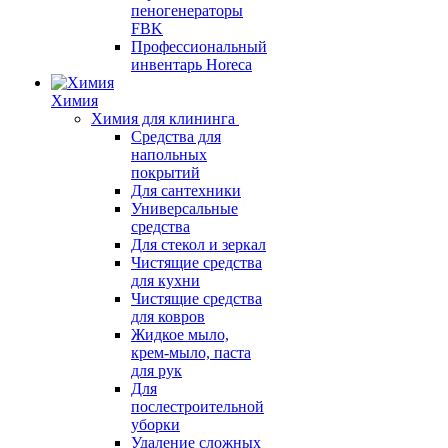
пеногенераторы
FBK
Профессиональный
инвентарь Horeca
Химия
Химия для клининга
Средства для
напольных
покрытий
Для сантехники
Универсальные
средства
Для стекол и зеркал
Чистящие средства
для кухни
Чистящие средства
для ковров
Жидкое мыло,
крем-мыло, паста
для рук
Для
послестроительной
уборки
Удаление сложных