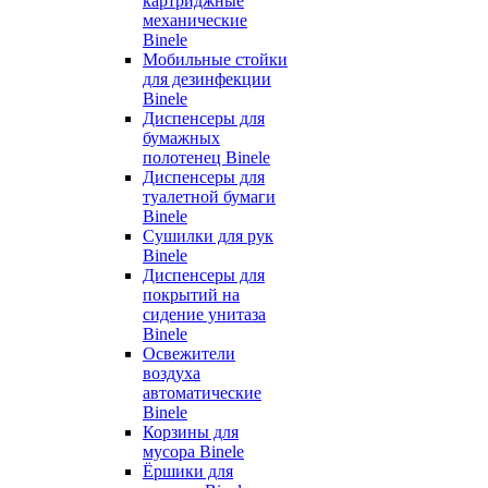
картриджные
механические
Binele
Мобильные стойки
для дезинфекции
Binele
Диспенсеры для
бумажных
полотенец Binele
Диспенсеры для
туалетной бумаги
Binele
Сушилки для рук
Binele
Диспенсеры для
покрытий на
сидение унитаза
Binele
Освежители
воздуха
автоматические
Binele
Корзины для
мусора Binele
Ёршики для