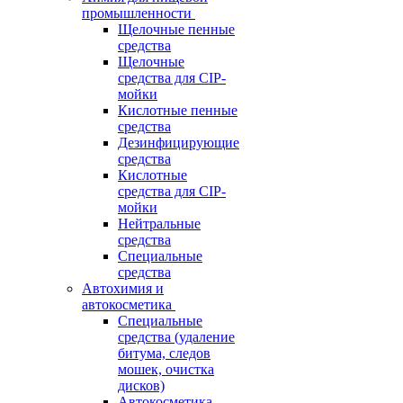
промышленности
Щелочные пенные
средства
Щелочные
средства для CIP-
мойки
Кислотные пенные
средства
Дезинфицирующие
средства
Кислотные
средства для CIP-
мойки
Нейтральные
средства
Специальные
средства
Автохимия и
автокосметика
Специальные
средства (удаление
битума, следов
мошек, очистка
дисков)
Автокосметика