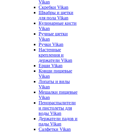
Vikan
Скребки Vikan
Швабры и щетки
для пола Vikan
Кулинарные кисти
Vikan
Ручные щетки
Vikan
Ручки Vikan
Настенные
крепления и
держатели Vikan
Ерши Vikan
Ковши пищевые
Vikan
Лопаты и вилы
Vikan
Мешалки пищевые
Vikan
Пенораспылители
и пистолеты для
воды Vikan
Держатели падов и
пады Vikan
Салфетки Vikan