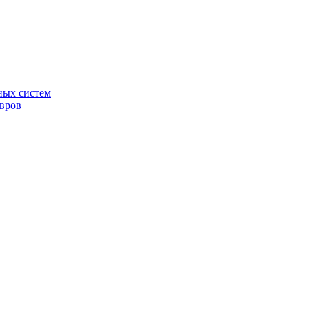
ных систем
овров