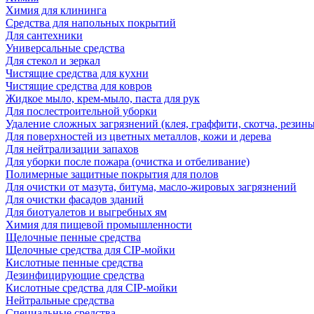
Химия для клининга
Средства для напольных покрытий
Для сантехники
Универсальные средства
Для стекол и зеркал
Чистящие средства для кухни
Чистящие средства для ковров
Жидкое мыло, крем-мыло, паста для рук
Для послестроительной уборки
Удаление сложных загрязнений (клея, граффити, скотча, резины
Для поверхностей из цветных металлов, кожи и дерева
Для нейтрализации запахов
Для уборки после пожара (очистка и отбеливание)
Полимерные защитные покрытия для полов
Для очистки от мазута, битума, масло-жировых загрязнений
Для очистки фасадов зданий
Для биотуалетов и выгребных ям
Химия для пищевой промышленности
Щелочные пенные средства
Щелочные средства для CIP-мойки
Кислотные пенные средства
Дезинфицирующие средства
Кислотные средства для CIP-мойки
Нейтральные средства
Специальные средства