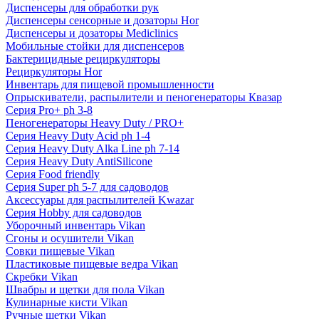
Диспенсеры для обработки рук
Диспенсеры сенсорные и дозаторы Hor
Диспенсеры и дозаторы Mediclinics
Мобильные стойки для диспенсеров
Бактерицидные рециркуляторы
Рециркуляторы Hor
Инвентарь для пищевой промышленности
Опрыскиватели, распылители и пеногенераторы Квазар
Серия Pro+ ph 3-8
Пеногенераторы Heavy Duty / PRO+
Серия Heavy Duty Acid ph 1-4
Серия Heavy Duty Alka Line ph 7-14
Серия Heavy Duty AntiSilicone
Серия Food friendly
Серия Super ph 5-7 для садоводов
Аксессуары для распылителей Kwazar
Серия Hobby для садоводов
Уборочный инвентарь Vikan
Сгоны и осушители Vikan
Совки пищевые Vikan
Пластиковые пищевые ведра Vikan
Скребки Vikan
Швабры и щетки для пола Vikan
Кулинарные кисти Vikan
Ручные щетки Vikan