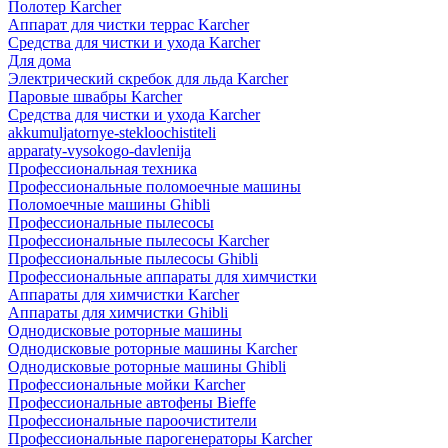
Полотер Karcher
Аппарат для чистки террас Karcher
Средства для чистки и ухода Karcher
Для дома
Электрический скребок для льда Karcher
Паровые швабры Karcher
Средства для чистки и ухода Karcher
akkumuljatornye-stekloochistiteli
apparaty-vysokogo-davlenija
Профессиональная техника
Профессиональные поломоечные машины
Поломоечные машины Ghibli
Профессиональные пылесосы
Профессиональные пылесосы Karcher
Профессиональные пылесосы Ghibli
Профессиональные аппараты для химчистки
Аппараты для химчистки Karcher
Аппараты для химчистки Ghibli
Однодисковые роторные машины
Однодисковые роторные машины Karcher
Однодисковые роторные машины Ghibli
Профессиональные мойки Karcher
Профессиональные автофены Bieffe
Профессиональные пароочистители
Профессиональные парогенераторы Karcher