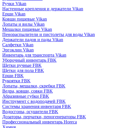
Ручки Vikan
Настенные крепления и держатели Vikan
Ерши Vikan
Ковши пищевые Vikan
Лопаты и вилы Vikan
Мешалки пищевые Vikan
Пенораспылители и пистолеты для воды Vikan
Держатели падов и пады Vikan
Салфетки Vikan
Эргоклин Vikan
Инвентарь для транспорта Vikan
Уборочный инвентарь FBK
Щетки ручные FBK
Щетки для пола FBK
Ерши FBK
Рукоятки FBK
Лопаты, мешалки, скребки FBK
Ведра, ковши, совки FBK
Абразивные губки FBK
Инструмент с водоподачей FBK
Системы хранения инвентаря FBK
Водосгоны, осушители FBK
Дозаторы, перчатки, пеногенераторы FBK
Профессиональный инвентарь Horeca
Химия