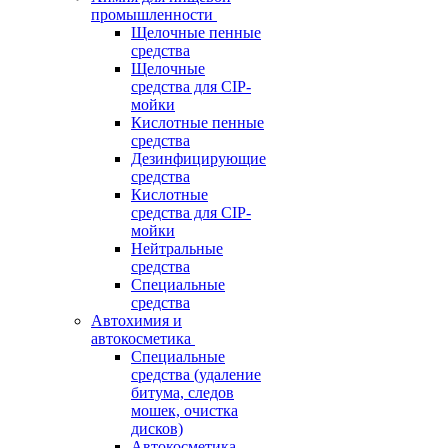
промышленности
Щелочные пенные
средства
Щелочные
средства для CIP-
мойки
Кислотные пенные
средства
Дезинфицирующие
средства
Кислотные
средства для CIP-
мойки
Нейтральные
средства
Специальные
средства
Автохимия и
автокосметика
Специальные
средства (удаление
битума, следов
мошек, очистка
дисков)
Автокосметика