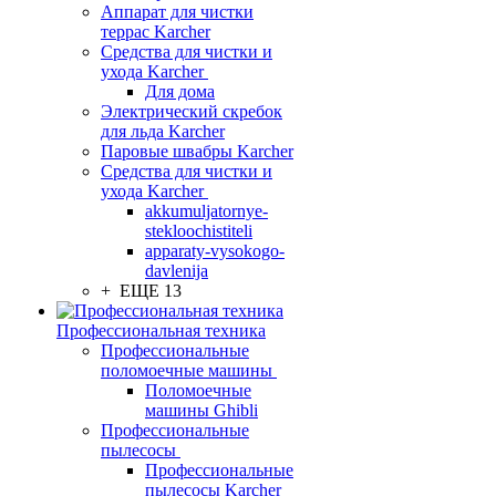
Аппарат для чистки
террас Karcher
Средства для чистки и
ухода Karcher
Для дома
Электрический скребок
для льда Karcher
Паровые швабры Karcher
Средства для чистки и
ухода Karcher
akkumuljatornye-
stekloochistiteli
apparaty-vysokogo-
davlenija
+ ЕЩЕ 13
Профессиональная техника
Профессиональные
поломоечные машины
Поломоечные
машины Ghibli
Профессиональные
пылесосы
Профессиональные
пылесосы Karcher