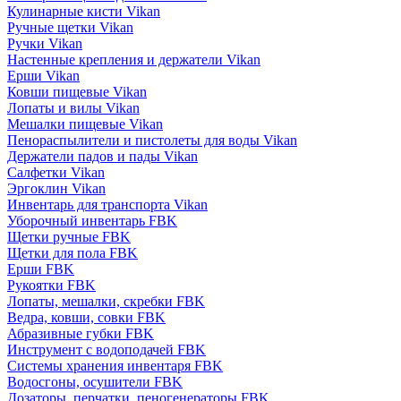
Кулинарные кисти Vikan
Ручные щетки Vikan
Ручки Vikan
Настенные крепления и держатели Vikan
Ерши Vikan
Ковши пищевые Vikan
Лопаты и вилы Vikan
Мешалки пищевые Vikan
Пенораспылители и пистолеты для воды Vikan
Держатели падов и пады Vikan
Салфетки Vikan
Эргоклин Vikan
Инвентарь для транспорта Vikan
Уборочный инвентарь FBK
Щетки ручные FBK
Щетки для пола FBK
Ерши FBK
Рукоятки FBK
Лопаты, мешалки, скребки FBK
Ведра, ковши, совки FBK
Абразивные губки FBK
Инструмент с водоподачей FBK
Системы хранения инвентаря FBK
Водосгоны, осушители FBK
Дозаторы, перчатки, пеногенераторы FBK