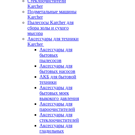
Стеклоочистители
Karcher
Подметальные машины
Karcher
Пылесосы Karcher для
сбора золы и сухого
мысора
Аксессуары для техники
Karcher
Аксессуары для
бытовых
пылесосов
Аксессуары для
бытовых насосов
АКБ для бытовой
техники
Аксессуары для
бытовых моек
выкокого давления
Аксессуары для
пароочистителей
Аксессуары для
стеклоочистителей
Аксессуары для
гладильных