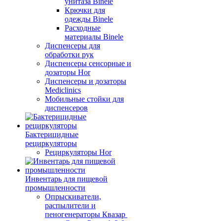
унитаза Binele
Крючки для
одежды Binele
Расходные
материалы Binele
Диспенсеры для
обработки рук
Диспенсеры сенсорные и
дозаторы Hor
Диспенсеры и дозаторы
Mediclinics
Мобильные стойки для
диспенсеров
Бактерицидные
рециркуляторы
Рециркуляторы Hor
Инвентарь для пищевой
промышленности
Опрыскиватели,
распылители и
пеногенераторы Квазар