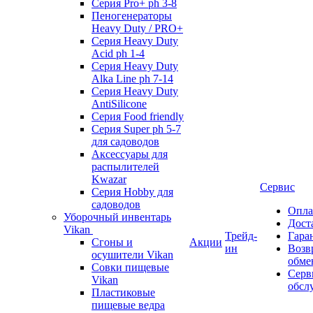
Серия Pro+ ph 3-8
Пеногенераторы
Heavy Duty / PRO+
Серия Heavy Duty
Acid ph 1-4
Серия Heavy Duty
Alka Line ph 7-14
Серия Heavy Duty
AntiSilicone
Серия Food friendly
Серия Super ph 5-7
для садоводов
Аксессуары для
распылителей
Kwazar
Сервис
Серия Hobby для
садоводов
Опла
Уборочный инвентарь
Дост
Vikan
Трейд-
Гара
Сгоны и
Акции
ин
Возв
осушители Vikan
обме
Совки пищевые
Серв
Vikan
обсл
Пластиковые
пищевые ведра