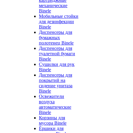
картриджные
механические
Binele
Мобильные стойки
для дезинфекции
Binele
Диспенсеры для
бумажных
полотенец Binele
Диспенсеры для
туалетной бумаги
Binele
Сушилки для рук
Binele
Диспенсеры для
покрытий на
сидение унитаза
Binele
Освежители
воздуха
автоматические
Binele
Корзины для
мусора Binele
Ёршики для