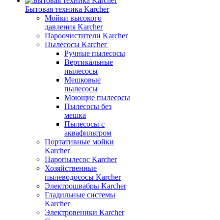
Бытовая техника Karcher
Мойки высокого
давления Karcher
Пароочистители Karcher
Пылесосы Karcher
Ручные пылесосы
Вертикальные
пылесосы
Мешковые
пылесосы
Моющие пылесосы
Пылесосы без
мешка
Пылесосы с
аквафильтром
Портативные мойки
Karcher
Паропылесос Karcher
Хозяйственные
пылеводососы Karcher
Электрошвабры Karcher
Гладильные системы
Karcher
Электровеники Karcher