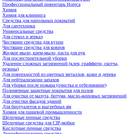
Профессиональный инвентарь Horeca
Химия
Химия для клининга
Средства для напольных покрытий
Для сантехники
Универсальные средства
Для стекол и зеркал
Чистящие средства для кухни
Чистящие средства для ковров
Жидкое мыло, крем-мыло, паста для рук
Для послестроительной уборки
Удаление сложных загрязнений (клея, граффити, скотча,
резины)
Для поверхностей из цветных металлов, кожи и дерева
Для нейтрализации запахов
Для уборки после пожара (очистка и отбеливание)
Полимерные защитные покрытия для полов
Для очистки от мазута, битума, масло-жировых загрязнений
Для очистки фасадов зданий
Для биотуалетов и выгребных ям
Химия для пищевой промышленности
Щелочные пенные средства
Щелочные средства для CIP-мойки
Кислотные пенные средства
Дезинфицирующие средства