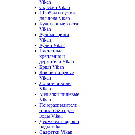
Vikan
Скребки Vikan
Швабры и щетки
для пола Vikan
Кулинарные кисти
Vikan
Ручные щетки
Vikan
Ручки Vikan
Настенные
крепления и
держатели Vikan
Ерши Vikan
Ковши пищевые
Vikan
Лопаты и вилы
Vikan
Мешалки пищевые
Vikan
Пенораспылители
и пистолеты для
воды Vikan
Держатели падов и
пады Vikan
Салфетки Vikan