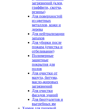
загрязнений (клея,
граффити, скотча,
резины)
Для поверхностей
из цветных
металлов, кожи и
дерева
Для нейтрализации
запахов
Для уборки после
пожара (очистка и
отбеливание)
Полимерные
защитные
покрытия для
полов
Для очистки от
мазута, битума,
масло-жировых
загрязнений
Для очистки
фасадов зданий
Для биотуалетов и
выгребных ям
Химия для пищевой