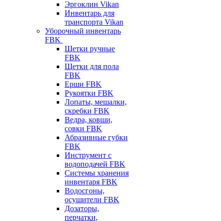
Эргоклин Vikan
Инвентарь для
транспорта Vikan
Уборочный инвентарь
FBK
Щетки ручные
FBK
Щетки для пола
FBK
Ерши FBK
Рукоятки FBK
Лопаты, мешалки,
скребки FBK
Ведра, ковши,
совки FBK
Абразивные губки
FBK
Инструмент с
водоподачей FBK
Системы хранения
инвентаря FBK
Водосгоны,
осушители FBK
Дозаторы,
перчатки,