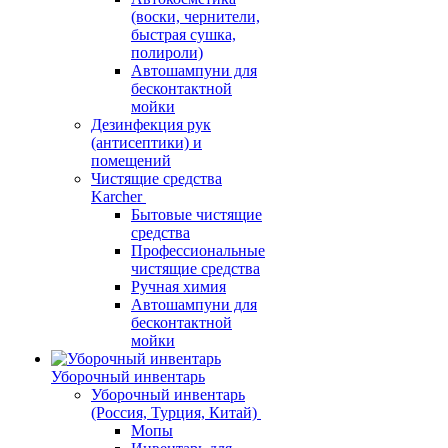
(воски, чернители,
быстрая сушка,
полироли)
Автошампуни для
бесконтактной
мойки
Дезинфекция рук
(антисептики) и
помещений
Чистящие средства
Karcher
Бытовые чистящие
средства
Профессиональные
чистящие средства
Ручная химия
Автошампуни для
бесконтактной
мойки
Уборочный инвентарь
Уборочный инвентарь
(Россия, Турция, Китай)
Мопы