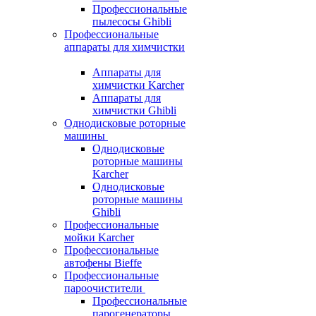
Профессиональные
пылесосы Ghibli
Профессиональные
аппараты для химчистки
Аппараты для
химчистки Karcher
Аппараты для
химчистки Ghibli
Однодисковые роторные
машины
Однодисковые
роторные машины
Karcher
Однодисковые
роторные машины
Ghibli
Профессиональные
мойки Karcher
Профессиональные
автофены Bieffe
Профессиональные
пароочистители
Профессиональные
парогенераторы