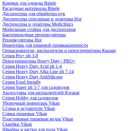
Крючки для одежды Binele
Расходные материалы Binele
Диспенсеры для обработки рук
Диспенсеры сенсорные и дозаторы Hor
Диспенсеры и дозаторы Mediclinics
Мобильные стойки для диспенсеров
Бактерицидные рециркуляторы
Рециркуляторы Hor
Инвентарь для пищевой промышленности
Опрыскиватели, распылители и пеногенераторы Квазар
Серия Pro+ ph 3-8
Пеногенераторы Heavy Duty / PRO+
Серия Heavy Duty Acid ph 1-4
Серия Heavy Duty Alka Line ph 7-14
Серия Heavy Duty AntiSilicone
Серия Food friendly
Серия Super ph 5-7 для садоводов
Аксессуары для распылителей Kwazar
Серия Hobby для садоводов
Уборочный инвентарь Vikan
Сгоны и осушители Vikan
Совки пищевые Vikan
Пластиковые пищевые ведра Vikan
Скребки Vikan
Швабры и щетки для пола Vikan