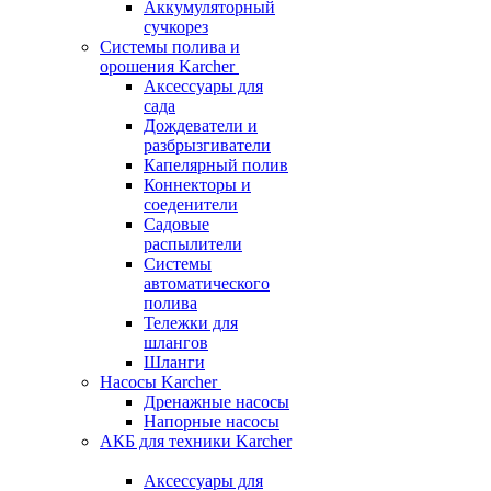
Аккумуляторный
сучкорез
Системы полива и
орошения Karcher
Аксессуары для
сада
Дождеватели и
разбрызгиватели
Капелярный полив
Коннекторы и
соеденители
Садовые
распылители
Системы
автоматического
полива
Тележки для
шлангов
Шланги
Насосы Karcher
Дренажные насосы
Напорные насосы
АКБ для техники Karcher
Аксессуары для