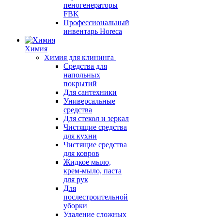
пеногенераторы
FBK
Профессиональный
инвентарь Horeca
Химия
Химия для клининга
Средства для
напольных
покрытий
Для сантехники
Универсальные
средства
Для стекол и зеркал
Чистящие средства
для кухни
Чистящие средства
для ковров
Жидкое мыло,
крем-мыло, паста
для рук
Для
послестроительной
уборки
Удаление сложных