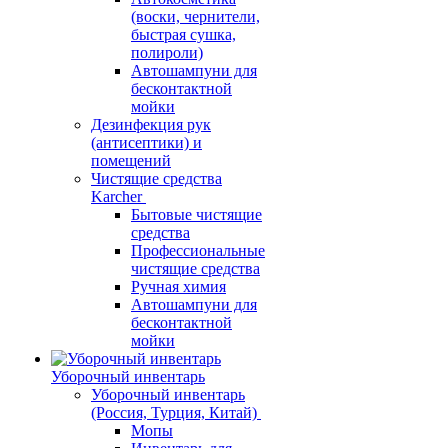
(воски, чернители,
быстрая сушка,
полироли)
Автошампуни для
бесконтактной
мойки
Дезинфекция рук
(антисептики) и
помещений
Чистящие средства
Karcher
Бытовые чистящие
средства
Профессиональные
чистящие средства
Ручная химия
Автошампуни для
бесконтактной
мойки
Уборочный инвентарь
Уборочный инвентарь
(Россия, Турция, Китай)
Мопы