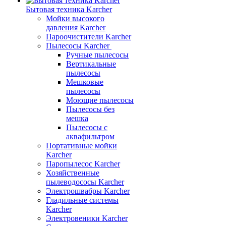
Бытовая техника Karcher
Мойки высокого
давления Karcher
Пароочистители Karcher
Пылесосы Karcher
Ручные пылесосы
Вертикальные
пылесосы
Мешковые
пылесосы
Моющие пылесосы
Пылесосы без
мешка
Пылесосы с
аквафильтром
Портативные мойки
Karcher
Паропылесос Karcher
Хозяйственные
пылеводососы Karcher
Электрошвабры Karcher
Гладильные системы
Karcher
Электровеники Karcher