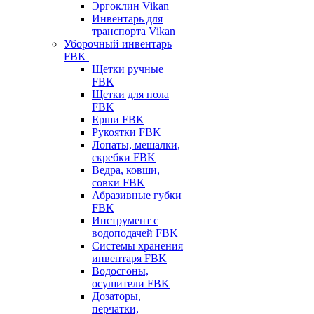
Эргоклин Vikan
Инвентарь для
транспорта Vikan
Уборочный инвентарь
FBK
Щетки ручные
FBK
Щетки для пола
FBK
Ерши FBK
Рукоятки FBK
Лопаты, мешалки,
скребки FBK
Ведра, ковши,
совки FBK
Абразивные губки
FBK
Инструмент с
водоподачей FBK
Системы хранения
инвентаря FBK
Водосгоны,
осушители FBK
Дозаторы,
перчатки,