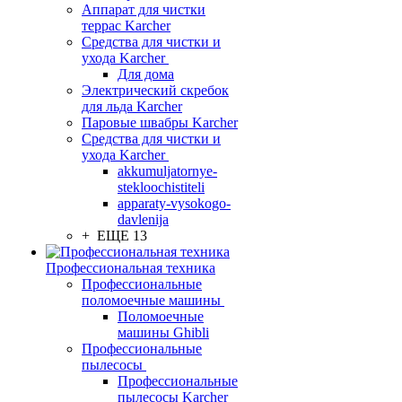
Аппарат для чистки
террас Karcher
Средства для чистки и
ухода Karcher
Для дома
Электрический скребок
для льда Karcher
Паровые швабры Karcher
Средства для чистки и
ухода Karcher
akkumuljatornye-
stekloochistiteli
apparaty-vysokogo-
davlenija
+ ЕЩЕ 13
Профессиональная техника
Профессиональные
поломоечные машины
Поломоечные
машины Ghibli
Профессиональные
пылесосы
Профессиональные
пылесосы Karcher