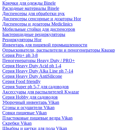
Крючки для одежды Binele
Расходные материалы Binele
Диспенсеры для обработки рук
Диспенсеры сенсорные и дозаторы Hor
Диспенсеры и дозаторы Mediclinics
Мобильные стойки для диспенсеров
Бактерицидные рециркуляторы
Рециркуляторы Hor
Инвентарь для пищевой промышленности
Опрыскиватели, распылители и пеногенераторы Квазар
Серия Pro+ ph 3-8
Пеногенераторы Heavy Duty / PRO+
Серия Heavy Duty Acid ph 1-4
Серия Heavy Duty Alka Line ph 7-14
Серия Heavy Duty AntiSilicone
Серия Food friendly
Серия Super ph 5-7 для садоводов
Аксессуары для распылителей Kwazar
Серия Hobby для садоводов
Уборочный инвентарь Vikan
Сгоны и осушители Vikan
Совки пищевые Vikan
Пластиковые пищевые ведра Vikan
Скребки Vikan
Швабры и щетки для пола Vikan