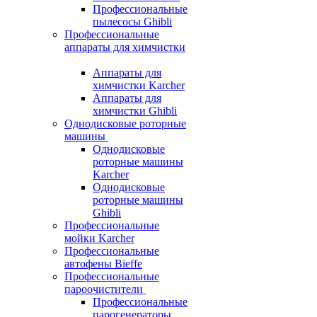
Профессиональные
пылесосы Ghibli
Профессиональные
аппараты для химчистки
Аппараты для
химчистки Karcher
Аппараты для
химчистки Ghibli
Однодисковые роторные
машины
Однодисковые
роторные машины
Karcher
Однодисковые
роторные машины
Ghibli
Профессиональные
мойки Karcher
Профессиональные
автофены Bieffe
Профессиональные
пароочистители
Профессиональные
парогенераторы