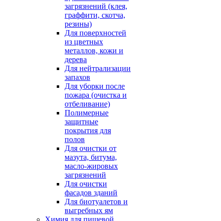
загрязнений (клея,
граффити, скотча,
резины)
Для поверхностей
из цветных
металлов, кожи и
дерева
Для нейтрализации
запахов
Для уборки после
пожара (очистка и
отбеливание)
Полимерные
защитные
покрытия для
полов
Для очистки от
мазута, битума,
масло-жировых
загрязнений
Для очистки
фасадов зданий
Для биотуалетов и
выгребных ям
Химия для пищевой