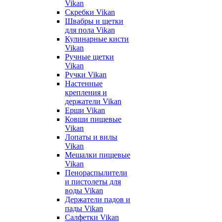
Vikan
Скребки Vikan
Швабры и щетки
для пола Vikan
Кулинарные кисти
Vikan
Ручные щетки
Vikan
Ручки Vikan
Настенные
крепления и
держатели Vikan
Ерши Vikan
Ковши пищевые
Vikan
Лопаты и вилы
Vikan
Мешалки пищевые
Vikan
Пенораспылители
и пистолеты для
воды Vikan
Держатели падов и
пады Vikan
Салфетки Vikan