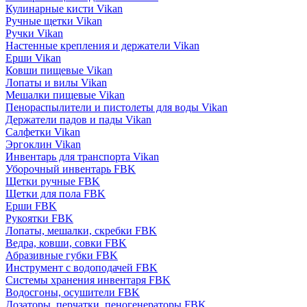
Кулинарные кисти Vikan
Ручные щетки Vikan
Ручки Vikan
Настенные крепления и держатели Vikan
Ерши Vikan
Ковши пищевые Vikan
Лопаты и вилы Vikan
Мешалки пищевые Vikan
Пенораспылители и пистолеты для воды Vikan
Держатели падов и пады Vikan
Салфетки Vikan
Эргоклин Vikan
Инвентарь для транспорта Vikan
Уборочный инвентарь FBK
Щетки ручные FBK
Щетки для пола FBK
Ерши FBK
Рукоятки FBK
Лопаты, мешалки, скребки FBK
Ведра, ковши, совки FBK
Абразивные губки FBK
Инструмент с водоподачей FBK
Системы хранения инвентаря FBK
Водосгоны, осушители FBK
Дозаторы, перчатки, пеногенераторы FBK