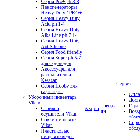
Серия Pro+ ph 3-8
Пеногенераторы
Heavy Duty / PRO+
Серия Heavy Duty
Acid ph 1-4
Серия Heavy Duty
Alka Line ph 7-14
Серия Heavy Duty
AntiSilicone
Серия Food friendly
Серия Super ph 5-7
для садоводов
Аксессуары для
распылителей
Kwazar
Сервис
Серия Hobby для
садоводов
Опла
Уборочный инвентарь
Дост
Vikan
Трейд-
Гара
Сгоны и
Акции
ин
Возв
осушители Vikan
обме
Совки пищевые
Серв
Vikan
обсл
Пластиковые
пищевые ведра