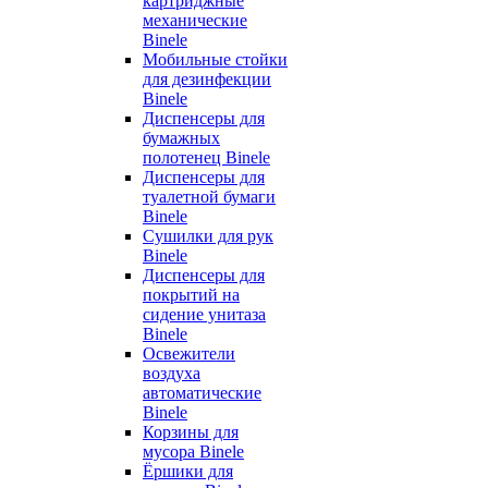
картриджные
механические
Binele
Мобильные стойки
для дезинфекции
Binele
Диспенсеры для
бумажных
полотенец Binele
Диспенсеры для
туалетной бумаги
Binele
Сушилки для рук
Binele
Диспенсеры для
покрытий на
сидение унитаза
Binele
Освежители
воздуха
автоматические
Binele
Корзины для
мусора Binele
Ёршики для