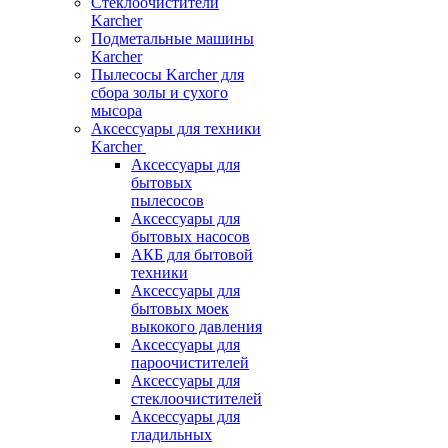
Стеклоочистители
Karcher
Подметальные машины
Karcher
Пылесосы Karcher для
сбора золы и сухого
мысора
Аксессуары для техники
Karcher
Аксессуары для
бытовых
пылесосов
Аксессуары для
бытовых насосов
АКБ для бытовой
техники
Аксессуары для
бытовых моек
выкокого давления
Аксессуары для
пароочистителей
Аксессуары для
стеклоочистителей
Аксессуары для
гладильных