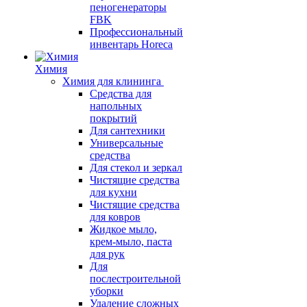
пеногенераторы
FBK
Профессиональный
инвентарь Horeca
Химия
Химия для клининга
Средства для
напольных
покрытий
Для сантехники
Универсальные
средства
Для стекол и зеркал
Чистящие средства
для кухни
Чистящие средства
для ковров
Жидкое мыло,
крем-мыло, паста
для рук
Для
послестроительной
уборки
Удаление сложных