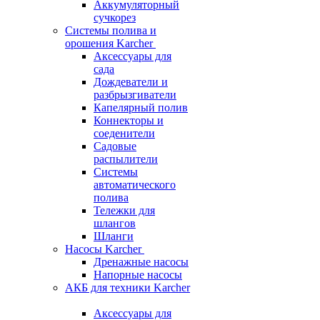
Аккумуляторный
сучкорез
Системы полива и
орошения Karcher
Аксессуары для
сада
Дождеватели и
разбрызгиватели
Капелярный полив
Коннекторы и
соеденители
Садовые
распылители
Системы
автоматического
полива
Тележки для
шлангов
Шланги
Насосы Karcher
Дренажные насосы
Напорные насосы
АКБ для техники Karcher
Аксессуары для