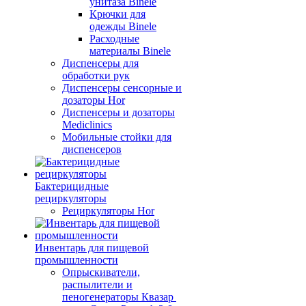
унитаза Binele
Крючки для
одежды Binele
Расходные
материалы Binele
Диспенсеры для
обработки рук
Диспенсеры сенсорные и
дозаторы Hor
Диспенсеры и дозаторы
Mediclinics
Мобильные стойки для
диспенсеров
Бактерицидные
рециркуляторы
Рециркуляторы Hor
Инвентарь для пищевой
промышленности
Опрыскиватели,
распылители и
пеногенераторы Квазар