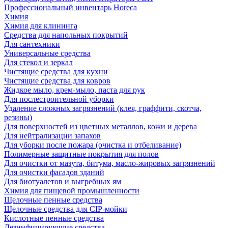
Профессиональный инвентарь Horeca
Химия
Химия для клининга
Средства для напольных покрытий
Для сантехники
Универсальные средства
Для стекол и зеркал
Чистящие средства для кухни
Чистящие средства для ковров
Жидкое мыло, крем-мыло, паста для рук
Для послестроительной уборки
Удаление сложных загрязнений (клея, граффити, скотча,
резины)
Для поверхностей из цветных металлов, кожи и дерева
Для нейтрализации запахов
Для уборки после пожара (очистка и отбеливание)
Полимерные защитные покрытия для полов
Для очистки от мазута, битума, масло-жировых загрязнений
Для очистки фасадов зданий
Для биотуалетов и выгребных ям
Химия для пищевой промышленности
Щелочные пенные средства
Щелочные средства для CIP-мойки
Кислотные пенные средства
Дезинфицирующие средства