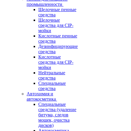
промышленности
Щелочные пенные
средства
Щелочные
средства для CIP-
мойки
Кислотные пенные
средства
Дезинфицирующие
средства
Кислотные
средства для CIP-
мойки
Нейтральные
средства
Специальные
средства
Автохимия и
автокосметика
Специальные
средства (удаление
битума, следов
мошек, очистка
дисков)
Автокосметика