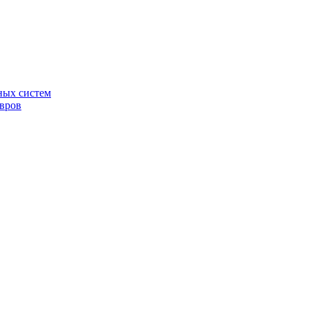
ных систем
овров