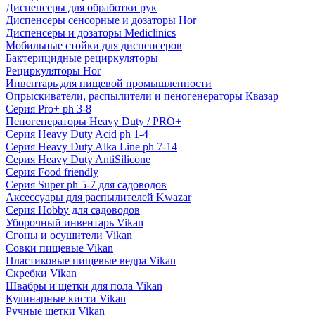
Диспенсеры для обработки рук
Диспенсеры сенсорные и дозаторы Hor
Диспенсеры и дозаторы Mediclinics
Мобильные стойки для диспенсеров
Бактерицидные рециркуляторы
Рециркуляторы Hor
Инвентарь для пищевой промышленности
Опрыскиватели, распылители и пеногенераторы Квазар
Серия Pro+ ph 3-8
Пеногенераторы Heavy Duty / PRO+
Серия Heavy Duty Acid ph 1-4
Серия Heavy Duty Alka Line ph 7-14
Серия Heavy Duty AntiSilicone
Серия Food friendly
Серия Super ph 5-7 для садоводов
Аксессуары для распылителей Kwazar
Серия Hobby для садоводов
Уборочный инвентарь Vikan
Сгоны и осушители Vikan
Совки пищевые Vikan
Пластиковые пищевые ведра Vikan
Скребки Vikan
Швабры и щетки для пола Vikan
Кулинарные кисти Vikan
Ручные щетки Vikan