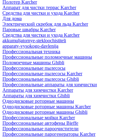
Полотер Karcher
Аппарат для чистки террас Karcher
Средства для чистки и ухода Karcher
Для дома
Электрический скребок для льда Karcher
Паровые швабры Karcher
Средства для чистки и ухода Karcher
akkumuljatornye-stekloochistiteli
apparaty-vysokogo-davlenija
Профессиональная техника
Профессиональные поломоечные машины
Поломоечные машины Ghibli
Профессиональные пылесосы
Профессиональные пылесосы Karcher
Профессиональные пылесосы Ghibli
Профессиональные аппараты для химчистки
Аппараты для химчистки Karcher
Аппараты для химчистки Ghibli
Однодисковые роторные машины
Однодисковые роторные машины Karcher
Однодисковые роторные машины Ghibli
Профессиональные мойки Karcher
Профессиональные автофены Bieffe
Профессиональные пароочистители
Профессиональные парогенераторы Karcher