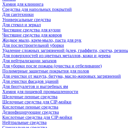
Химия для клининга
Средства для напольных покрытий
Для сантехники
Универсальные средства
Для стекол и зеркал
Чистящие средства для кухни
Чистящие средства для ковров
Жидкое мыло, крем-мыло, паста для рук
Для послестроительной уборки
Удаление сложных загрязнений (клея, граффити, скотча, резины
Для поверхностей из цветных металлов, кожи и дерева
Для нейтрализации запахов
Для уборки после пожара (очистка и отбеливание)
Полимерные защитные покрытия для полов
Для очистки от мазута, битума, масло-жировых загрязнений
Для очистки фасадов зданий
Для биотуалетов и выгребных ям
Химия для пищевой промышленности
Щелочные пенные средства
Щелочные средства для CIP-мойки
Кислотные пенные средства
Дезинфицирующие средства
Кислотные средства для CIP-мойки
Нейтральные средства
Специальные средства