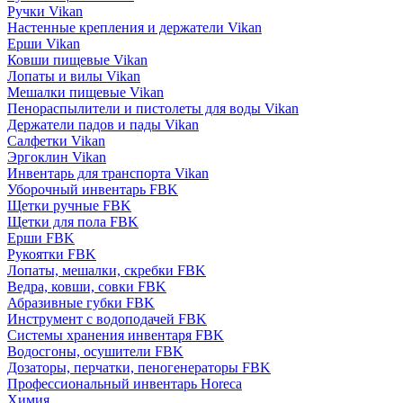
Ручки Vikan
Настенные крепления и держатели Vikan
Ерши Vikan
Ковши пищевые Vikan
Лопаты и вилы Vikan
Мешалки пищевые Vikan
Пенораспылители и пистолеты для воды Vikan
Держатели падов и пады Vikan
Салфетки Vikan
Эргоклин Vikan
Инвентарь для транспорта Vikan
Уборочный инвентарь FBK
Щетки ручные FBK
Щетки для пола FBK
Ерши FBK
Рукоятки FBK
Лопаты, мешалки, скребки FBK
Ведра, ковши, совки FBK
Абразивные губки FBK
Инструмент с водоподачей FBK
Системы хранения инвентаря FBK
Водосгоны, осушители FBK
Дозаторы, перчатки, пеногенераторы FBK
Профессиональный инвентарь Horeca
Химия