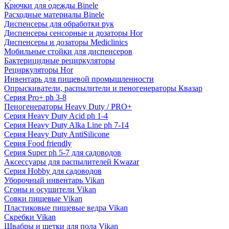
Крючки для одежды Binele
Расходные материалы Binele
Диспенсеры для обработки рук
Диспенсеры сенсорные и дозаторы Hor
Диспенсеры и дозаторы Mediclinics
Мобильные стойки для диспенсеров
Бактерицидные рециркуляторы
Рециркуляторы Hor
Инвентарь для пищевой промышленности
Опрыскиватели, распылители и пеногенераторы Квазар
Серия Pro+ ph 3-8
Пеногенераторы Heavy Duty / PRO+
Серия Heavy Duty Acid ph 1-4
Серия Heavy Duty Alka Line ph 7-14
Серия Heavy Duty AntiSilicone
Серия Food friendly
Серия Super ph 5-7 для садоводов
Аксессуары для распылителей Kwazar
Серия Hobby для садоводов
Уборочный инвентарь Vikan
Сгоны и осушители Vikan
Совки пищевые Vikan
Пластиковые пищевые ведра Vikan
Скребки Vikan
Швабры и щетки для пола Vikan