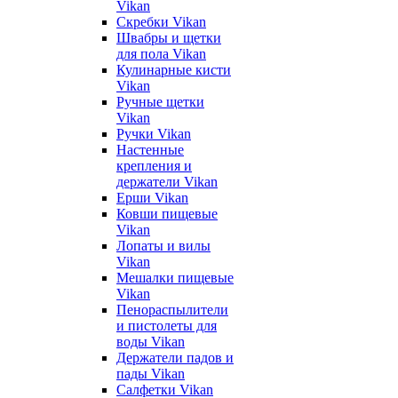
Vikan
Скребки Vikan
Швабры и щетки
для пола Vikan
Кулинарные кисти
Vikan
Ручные щетки
Vikan
Ручки Vikan
Настенные
крепления и
держатели Vikan
Ерши Vikan
Ковши пищевые
Vikan
Лопаты и вилы
Vikan
Мешалки пищевые
Vikan
Пенораспылители
и пистолеты для
воды Vikan
Держатели падов и
пады Vikan
Салфетки Vikan