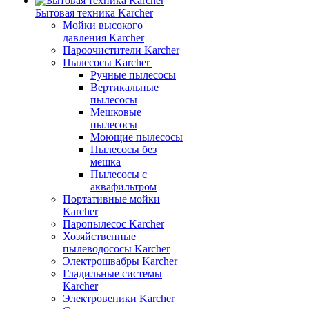
Бытовая техника Karcher
Мойки высокого
давления Karcher
Пароочистители Karcher
Пылесосы Karcher
Ручные пылесосы
Вертикальные
пылесосы
Мешковые
пылесосы
Моющие пылесосы
Пылесосы без
мешка
Пылесосы с
аквафильтром
Портативные мойки
Karcher
Паропылесос Karcher
Хозяйственные
пылеводососы Karcher
Электрошвабры Karcher
Гладильные системы
Karcher
Электровеники Karcher