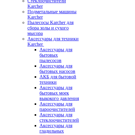
Стеклоочистители
Karcher
Подметальные машины
Karcher
Пылесосы Karcher для
сбора золы и сухого
мысора
Аксессуары для техники
Karcher
Аксессуары для
бытовых
пылесосов
Аксессуары для
бытовых насосов
АКБ для бытовой
техники
Аксессуары для
бытовых моек
выкокого давления
Аксессуары для
пароочистителей
Аксессуары для
стеклоочистителей
Аксессуары для
гладильных