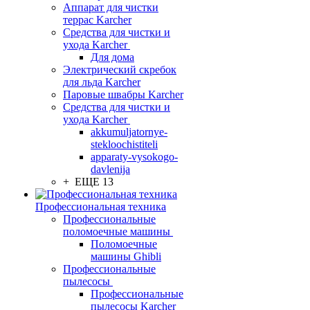
Аппарат для чистки
террас Karcher
Средства для чистки и
ухода Karcher
Для дома
Электрический скребок
для льда Karcher
Паровые швабры Karcher
Средства для чистки и
ухода Karcher
akkumuljatornye-
stekloochistiteli
apparaty-vysokogo-
davlenija
+ ЕЩЕ 13
Профессиональная техника
Профессиональные
поломоечные машины
Поломоечные
машины Ghibli
Профессиональные
пылесосы
Профессиональные
пылесосы Karcher