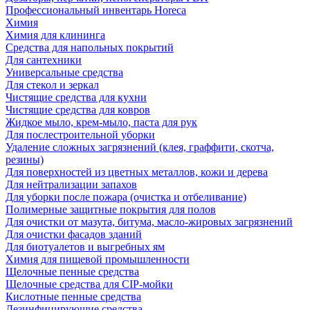
Профессиональный инвентарь Horeca
Химия
Химия для клининга
Средства для напольных покрытий
Для сантехники
Универсальные средства
Для стекол и зеркал
Чистящие средства для кухни
Чистящие средства для ковров
Жидкое мыло, крем-мыло, паста для рук
Для послестроительной уборки
Удаление сложных загрязнений (клея, граффити, скотча,
резины)
Для поверхностей из цветных металлов, кожи и дерева
Для нейтрализации запахов
Для уборки после пожара (очистка и отбеливание)
Полимерные защитные покрытия для полов
Для очистки от мазута, битума, масло-жировых загрязнений
Для очистки фасадов зданий
Для биотуалетов и выгребных ям
Химия для пищевой промышленности
Щелочные пенные средства
Щелочные средства для CIP-мойки
Кислотные пенные средства
Дезинфицирующие средства