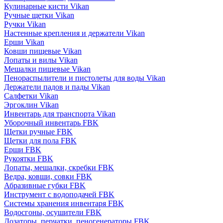
Кулинарные кисти Vikan
Ручные щетки Vikan
Ручки Vikan
Настенные крепления и держатели Vikan
Ерши Vikan
Ковши пищевые Vikan
Лопаты и вилы Vikan
Мешалки пищевые Vikan
Пенораспылители и пистолеты для воды Vikan
Держатели падов и пады Vikan
Салфетки Vikan
Эргоклин Vikan
Инвентарь для транспорта Vikan
Уборочный инвентарь FBK
Щетки ручные FBK
Щетки для пола FBK
Ерши FBK
Рукоятки FBK
Лопаты, мешалки, скребки FBK
Ведра, ковши, совки FBK
Абразивные губки FBK
Инструмент с водоподачей FBK
Системы хранения инвентаря FBK
Водосгоны, осушители FBK
Дозаторы, перчатки, пеногенераторы FBK