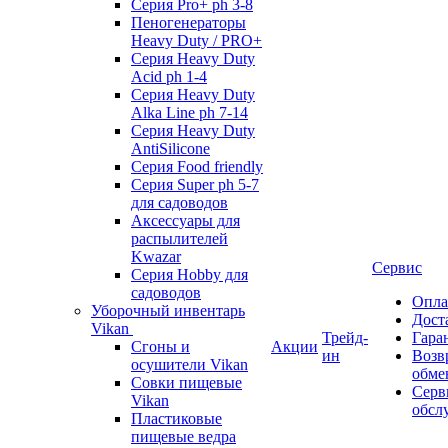
Серия Pro+ ph 3-8
Пеногенераторы
Heavy Duty / PRO+
Серия Heavy Duty
Acid ph 1-4
Серия Heavy Duty
Alka Line ph 7-14
Серия Heavy Duty
AntiSilicone
Серия Food friendly
Серия Super ph 5-7
для садоводов
Аксессуары для
распылителей
Kwazar
Сервис
Серия Hobby для
садоводов
Опла
Уборочный инвентарь
Дост
Vikan
Трейд-
Гара
Сгоны и
Акции
ин
Возв
осушители Vikan
обме
Совки пищевые
Серв
Vikan
обсл
Пластиковые
пищевые ведра