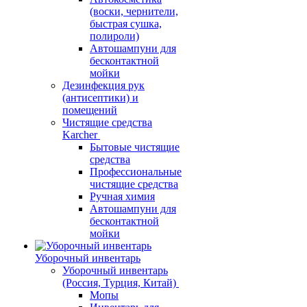
(воски, чернители,
быстрая сушка,
полироли)
Автошампуни для
бесконтактной
мойки
Дезинфекция рук
(антисептики) и
помещений
Чистящие средства
Karcher
Бытовые чистящие
средства
Профессиональные
чистящие средства
Ручная химия
Автошампуни для
бесконтактной
мойки
Уборочный инвентарь
Уборочный инвентарь
(Россия, Турция, Китай)
Мопы