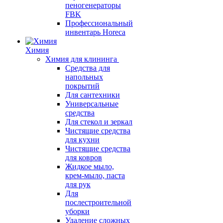
пеногенераторы
FBK
Профессиональный
инвентарь Horeca
Химия
Химия для клининга
Средства для
напольных
покрытий
Для сантехники
Универсальные
средства
Для стекол и зеркал
Чистящие средства
для кухни
Чистящие средства
для ковров
Жидкое мыло,
крем-мыло, паста
для рук
Для
послестроительной
уборки
Удаление сложных