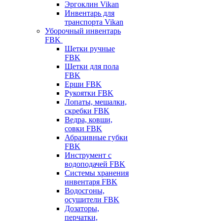
Эргоклин Vikan
Инвентарь для
транспорта Vikan
Уборочный инвентарь
FBK
Щетки ручные
FBK
Щетки для пола
FBK
Ерши FBK
Рукоятки FBK
Лопаты, мешалки,
скребки FBK
Ведра, ковши,
совки FBK
Абразивные губки
FBK
Инструмент с
водоподачей FBK
Системы хранения
инвентаря FBK
Водосгоны,
осушители FBK
Дозаторы,
перчатки,