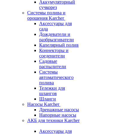
Аккумуляторный
сучкорез
Системы полива и
орошения Karcher
Аксессуары для
сада
Дождеватели и
разбрызгиватели
Капелярный полив
Коннекторы и
соеденители
Садовые
распылители
Системы
автоматического
полива
Тележки для
шлангов
Шланги
Насосы Karcher
Дренажные насосы
Напорные насосы
АКБ для техники Karcher
Аксессуары для