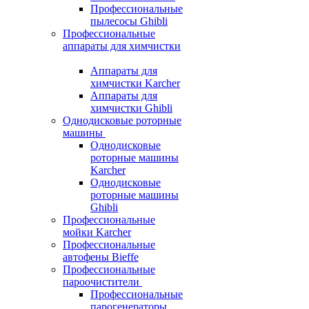
Профессиональные
пылесосы Ghibli
Профессиональные
аппараты для химчистки
Аппараты для
химчистки Karcher
Аппараты для
химчистки Ghibli
Однодисковые роторные
машины
Однодисковые
роторные машины
Karcher
Однодисковые
роторные машины
Ghibli
Профессиональные
мойки Karcher
Профессиональные
автофены Bieffe
Профессиональные
пароочистители
Профессиональные
парогенераторы