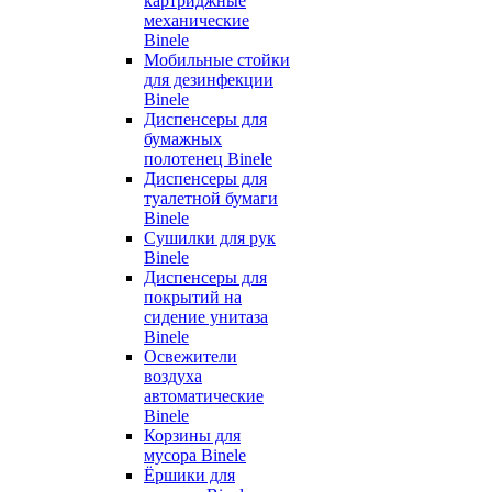
картриджные
механические
Binele
Мобильные стойки
для дезинфекции
Binele
Диспенсеры для
бумажных
полотенец Binele
Диспенсеры для
туалетной бумаги
Binele
Сушилки для рук
Binele
Диспенсеры для
покрытий на
сидение унитаза
Binele
Освежители
воздуха
автоматические
Binele
Корзины для
мусора Binele
Ёршики для