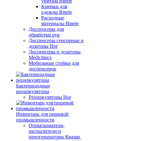
унитаза Binele
Крючки для
одежды Binele
Расходные
материалы Binele
Диспенсеры для
обработки рук
Диспенсеры сенсорные и
дозаторы Hor
Диспенсеры и дозаторы
Mediclinics
Мобильные стойки для
диспенсеров
Бактерицидные
рециркуляторы
Рециркуляторы Hor
Инвентарь для пищевой
промышленности
Опрыскиватели,
распылители и
пеногенераторы Квазар