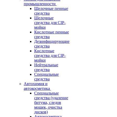
промышленности
Щелочные пенные
средства
Щелочные
средства для CIP-
мойки
Кислотные пенные
средства
Дезинфицирующие
средства
Кислотные
средства для CIP-
мойки
Нейтральные
средства
Специальные
средства
Автохимия и
автокосметика
Специальные
средства (удаление
битума, следов
мошек, очистка
дисков)
Автокосметика