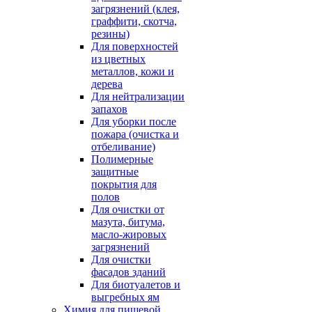
загрязнений (клея,
граффити, скотча,
резины)
Для поверхностей
из цветных
металлов, кожи и
дерева
Для нейтрализации
запахов
Для уборки после
пожара (очистка и
отбеливание)
Полимерные
защитные
покрытия для
полов
Для очистки от
мазута, битума,
масло-жировых
загрязнений
Для очистки
фасадов зданий
Для биотуалетов и
выгребных ям
Химия для пищевой