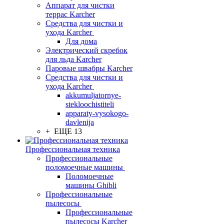
Аппарат для чистки
террас Karcher
Средства для чистки и
ухода Karcher
Для дома
Электрический скребок
для льда Karcher
Паровые швабры Karcher
Средства для чистки и
ухода Karcher
akkumuljatornye-
stekloochistiteli
apparaty-vysokogo-
davlenija
+ ЕЩЕ 13
Профессиональная техника
Профессиональные
поломоечные машины
Поломоечные
машины Ghibli
Профессиональные
пылесосы
Профессиональные
пылесосы Karcher