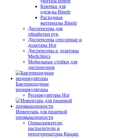
унитаза Binele
Крючки для
одежды Binele
Расходные
материалы Binele
Диспенсеры для
обработки рук
Диспенсеры сенсорные и
дозаторы Hor
Диспенсеры и дозаторы
Mediclinics
Мобильные стойки для
диспенсеров
Бактерицидные
рециркуляторы
Рециркуляторы Hor
Инвентарь для пищевой
промышленности
Опрыскиватели,
распылители и
пеногенераторы Квазар