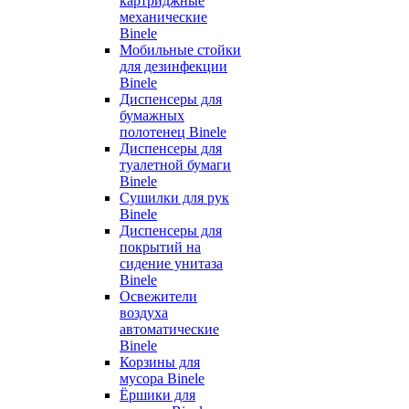
картриджные
механические
Binele
Мобильные стойки
для дезинфекции
Binele
Диспенсеры для
бумажных
полотенец Binele
Диспенсеры для
туалетной бумаги
Binele
Сушилки для рук
Binele
Диспенсеры для
покрытий на
сидение унитаза
Binele
Освежители
воздуха
автоматические
Binele
Корзины для
мусора Binele
Ёршики для