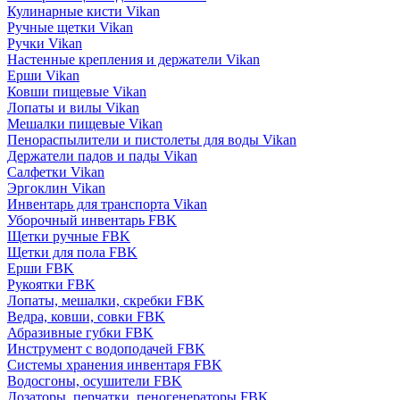
Кулинарные кисти Vikan
Ручные щетки Vikan
Ручки Vikan
Настенные крепления и держатели Vikan
Ерши Vikan
Ковши пищевые Vikan
Лопаты и вилы Vikan
Мешалки пищевые Vikan
Пенораспылители и пистолеты для воды Vikan
Держатели падов и пады Vikan
Салфетки Vikan
Эргоклин Vikan
Инвентарь для транспорта Vikan
Уборочный инвентарь FBK
Щетки ручные FBK
Щетки для пола FBK
Ерши FBK
Рукоятки FBK
Лопаты, мешалки, скребки FBK
Ведра, ковши, совки FBK
Абразивные губки FBK
Инструмент с водоподачей FBK
Системы хранения инвентаря FBK
Водосгоны, осушители FBK
Дозаторы, перчатки, пеногенераторы FBK