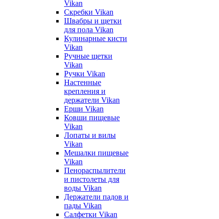
Vikan
Скребки Vikan
Швабры и щетки
для пола Vikan
Кулинарные кисти
Vikan
Ручные щетки
Vikan
Ручки Vikan
Настенные
крепления и
держатели Vikan
Ерши Vikan
Ковши пищевые
Vikan
Лопаты и вилы
Vikan
Мешалки пищевые
Vikan
Пенораспылители
и пистолеты для
воды Vikan
Держатели падов и
пады Vikan
Салфетки Vikan