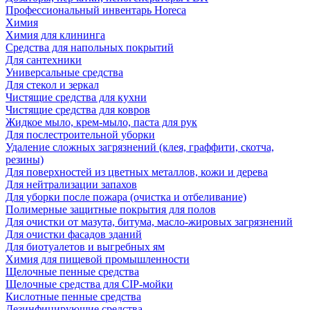
Профессиональный инвентарь Horeca
Химия
Химия для клининга
Средства для напольных покрытий
Для сантехники
Универсальные средства
Для стекол и зеркал
Чистящие средства для кухни
Чистящие средства для ковров
Жидкое мыло, крем-мыло, паста для рук
Для послестроительной уборки
Удаление сложных загрязнений (клея, граффити, скотча,
резины)
Для поверхностей из цветных металлов, кожи и дерева
Для нейтрализации запахов
Для уборки после пожара (очистка и отбеливание)
Полимерные защитные покрытия для полов
Для очистки от мазута, битума, масло-жировых загрязнений
Для очистки фасадов зданий
Для биотуалетов и выгребных ям
Химия для пищевой промышленности
Щелочные пенные средства
Щелочные средства для CIP-мойки
Кислотные пенные средства
Дезинфицирующие средства