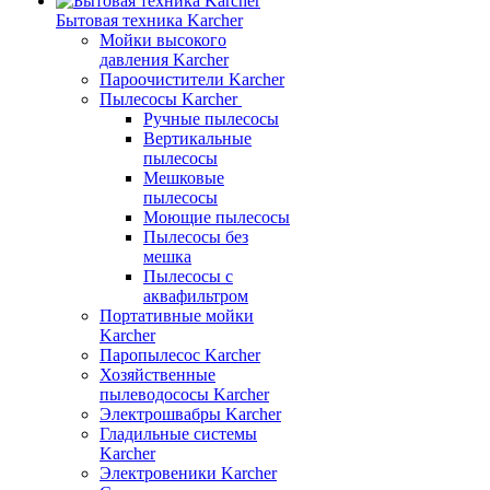
Бытовая техника Karcher
Мойки высокого
давления Karcher
Пароочистители Karcher
Пылесосы Karcher
Ручные пылесосы
Вертикальные
пылесосы
Мешковые
пылесосы
Моющие пылесосы
Пылесосы без
мешка
Пылесосы с
аквафильтром
Портативные мойки
Karcher
Паропылесос Karcher
Хозяйственные
пылеводососы Karcher
Электрошвабры Karcher
Гладильные системы
Karcher
Электровеники Karcher