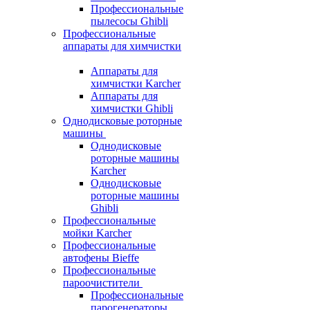
Профессиональные
пылесосы Ghibli
Профессиональные
аппараты для химчистки
Аппараты для
химчистки Karcher
Аппараты для
химчистки Ghibli
Однодисковые роторные
машины
Однодисковые
роторные машины
Karcher
Однодисковые
роторные машины
Ghibli
Профессиональные
мойки Karcher
Профессиональные
автофены Bieffe
Профессиональные
пароочистители
Профессиональные
парогенераторы