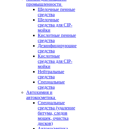
промышленности
Щелочные пенные
средства
Щелочные
средства для CIP-
мойки
Кислотные пенные
средства
Дезинфицирующие
средства
Кислотные
средства для CIP-
мойки
Нейтральные
средства
Специальные
средства
Автохимия и
автокосметика
Специальные
средства (удаление
битума, следов
мошек, очистка
дисков)
Автокосметика