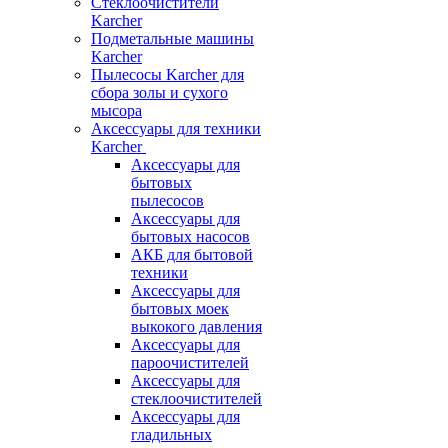
Стеклоочистители
Karcher
Подметальные машины
Karcher
Пылесосы Karcher для
сбора золы и сухого
мысора
Аксессуары для техники
Karcher
Аксессуары для
бытовых
пылесосов
Аксессуары для
бытовых насосов
АКБ для бытовой
техники
Аксессуары для
бытовых моек
выкокого давления
Аксессуары для
пароочистителей
Аксессуары для
стеклоочистителей
Аксессуары для
гладильных