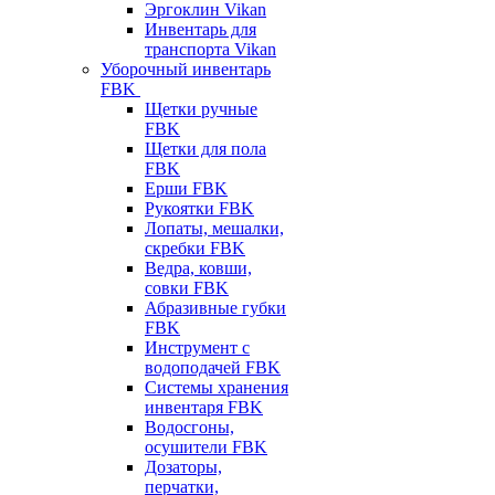
Эргоклин Vikan
Инвентарь для
транспорта Vikan
Уборочный инвентарь
FBK
Щетки ручные
FBK
Щетки для пола
FBK
Ерши FBK
Рукоятки FBK
Лопаты, мешалки,
скребки FBK
Ведра, ковши,
совки FBK
Абразивные губки
FBK
Инструмент с
водоподачей FBK
Системы хранения
инвентаря FBK
Водосгоны,
осушители FBK
Дозаторы,
перчатки,