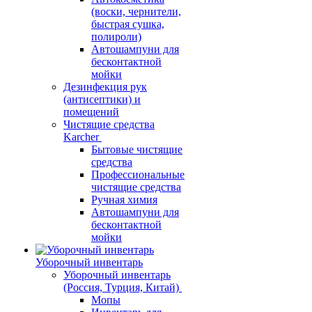
(воски, чернители,
быстрая сушка,
полироли)
Автошампуни для
бесконтактной
мойки
Дезинфекция рук
(антисептики) и
помещений
Чистящие средства
Karcher
Бытовые чистящие
средства
Профессиональные
чистящие средства
Ручная химия
Автошампуни для
бесконтактной
мойки
Уборочный инвентарь
Уборочный инвентарь
(Россия, Турция, Китай)
Мопы