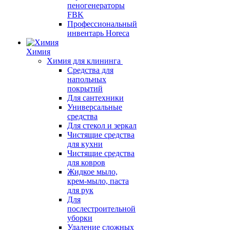
пеногенераторы
FBK
Профессиональный
инвентарь Horeca
Химия
Химия для клининга
Средства для
напольных
покрытий
Для сантехники
Универсальные
средства
Для стекол и зеркал
Чистящие средства
для кухни
Чистящие средства
для ковров
Жидкое мыло,
крем-мыло, паста
для рук
Для
послестроительной
уборки
Удаление сложных