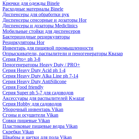
Крючки для одежды Binele
Расходные материалы Binele
Диспенсеры для обработки рук
Диспенсеры сенсорные и дозаторы Hor
Диспенсеры и дозаторы Mediclinics
Мобильные стойки для диспенсеров
Бактерицидные рециркуляторы
Рециркуляторы Hor
Инвентарь для пищевой промышленности
Опрыскиватели, распылители и пеногенераторы Квазар
Серия Pro+ ph 3-8
Пеногенераторы Heavy Duty / PRO+
Серия Heavy Duty Acid ph 1-4
Серия Heavy Duty Alka Line ph 7-14
Серия Heavy Duty AntiSilicone
Серия Food friendly
Серия Super ph 5-7 для садоводов
Аксессуары для распылителей Kwazar
Серия Hobby для садоводов
Уборочный инвентарь Vikan
Сгоны и осушители Vikan
Совки пищевые Vikan
Пластиковые пищевые ведра Vikan
Скребки Vikan
Швабры и щетки для пола Vikan