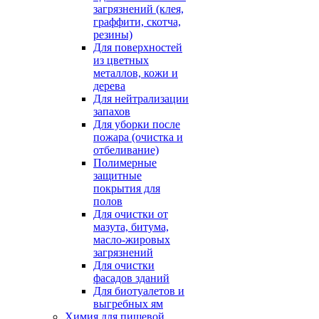
загрязнений (клея,
граффити, скотча,
резины)
Для поверхностей
из цветных
металлов, кожи и
дерева
Для нейтрализации
запахов
Для уборки после
пожара (очистка и
отбеливание)
Полимерные
защитные
покрытия для
полов
Для очистки от
мазута, битума,
масло-жировых
загрязнений
Для очистки
фасадов зданий
Для биотуалетов и
выгребных ям
Химия для пищевой