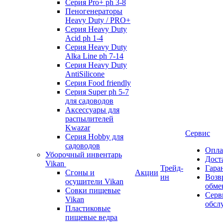
Серия Pro+ ph 3-8
Пеногенераторы
Heavy Duty / PRO+
Серия Heavy Duty
Acid ph 1-4
Серия Heavy Duty
Alka Line ph 7-14
Серия Heavy Duty
AntiSilicone
Серия Food friendly
Серия Super ph 5-7
для садоводов
Аксессуары для
распылителей
Kwazar
Сервис
Серия Hobby для
садоводов
Опла
Уборочный инвентарь
Дост
Vikan
Трейд-
Гара
Сгоны и
Акции
ин
Возв
осушители Vikan
обме
Совки пищевые
Серв
Vikan
обсл
Пластиковые
пищевые ведра