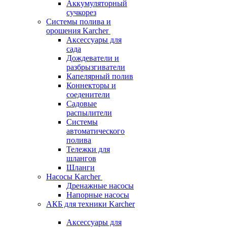
Аккумуляторный
сучкорез
Системы полива и
орошения Karcher
Аксессуары для
сада
Дождеватели и
разбрызгиватели
Капелярный полив
Коннекторы и
соеденители
Садовые
распылители
Системы
автоматического
полива
Тележки для
шлангов
Шланги
Насосы Karcher
Дренажные насосы
Напорные насосы
АКБ для техники Karcher
Аксессуары для