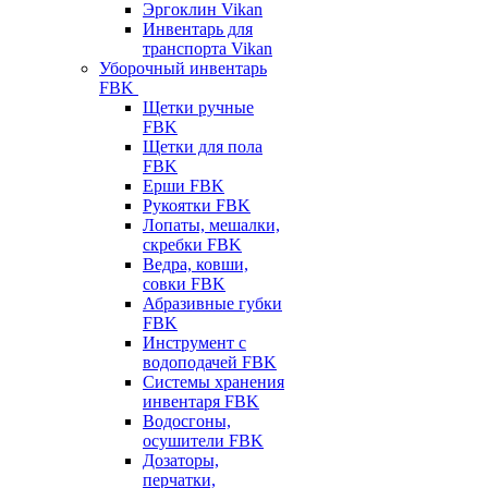
Эргоклин Vikan
Инвентарь для
транспорта Vikan
Уборочный инвентарь
FBK
Щетки ручные
FBK
Щетки для пола
FBK
Ерши FBK
Рукоятки FBK
Лопаты, мешалки,
скребки FBK
Ведра, ковши,
совки FBK
Абразивные губки
FBK
Инструмент с
водоподачей FBK
Системы хранения
инвентаря FBK
Водосгоны,
осушители FBK
Дозаторы,
перчатки,