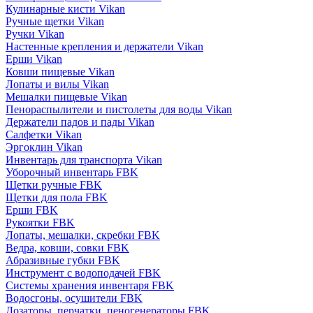
Кулинарные кисти Vikan
Ручные щетки Vikan
Ручки Vikan
Настенные крепления и держатели Vikan
Ерши Vikan
Ковши пищевые Vikan
Лопаты и вилы Vikan
Мешалки пищевые Vikan
Пенораспылители и пистолеты для воды Vikan
Держатели падов и пады Vikan
Салфетки Vikan
Эргоклин Vikan
Инвентарь для транспорта Vikan
Уборочный инвентарь FBK
Щетки ручные FBK
Щетки для пола FBK
Ерши FBK
Рукоятки FBK
Лопаты, мешалки, скребки FBK
Ведра, ковши, совки FBK
Абразивные губки FBK
Инструмент с водоподачей FBK
Системы хранения инвентаря FBK
Водосгоны, осушители FBK
Дозаторы, перчатки, пеногенераторы FBK