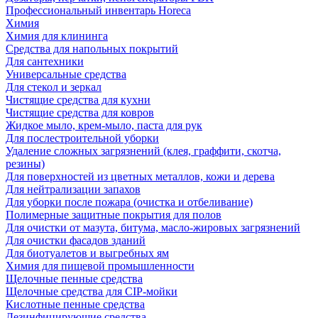
Профессиональный инвентарь Horeca
Химия
Химия для клининга
Средства для напольных покрытий
Для сантехники
Универсальные средства
Для стекол и зеркал
Чистящие средства для кухни
Чистящие средства для ковров
Жидкое мыло, крем-мыло, паста для рук
Для послестроительной уборки
Удаление сложных загрязнений (клея, граффити, скотча,
резины)
Для поверхностей из цветных металлов, кожи и дерева
Для нейтрализации запахов
Для уборки после пожара (очистка и отбеливание)
Полимерные защитные покрытия для полов
Для очистки от мазута, битума, масло-жировых загрязнений
Для очистки фасадов зданий
Для биотуалетов и выгребных ям
Химия для пищевой промышленности
Щелочные пенные средства
Щелочные средства для CIP-мойки
Кислотные пенные средства
Дезинфицирующие средства