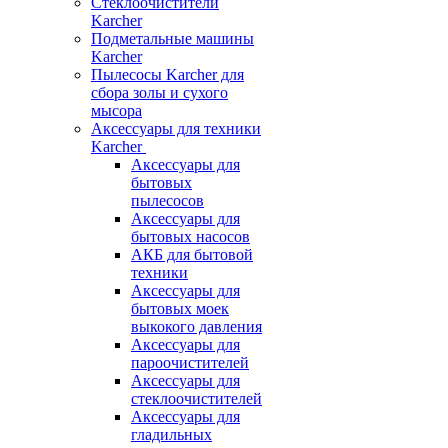
Стеклоочистители
Karcher
Подметальные машины
Karcher
Пылесосы Karcher для
сбора золы и сухого
мысора
Аксессуары для техники
Karcher
Аксессуары для
бытовых
пылесосов
Аксессуары для
бытовых насосов
АКБ для бытовой
техники
Аксессуары для
бытовых моек
выкокого давления
Аксессуары для
пароочистителей
Аксессуары для
стеклоочистителей
Аксессуары для
гладильных