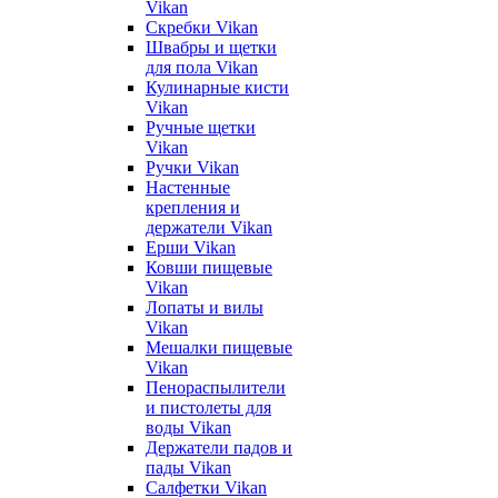
Vikan
Скребки Vikan
Швабры и щетки
для пола Vikan
Кулинарные кисти
Vikan
Ручные щетки
Vikan
Ручки Vikan
Настенные
крепления и
держатели Vikan
Ерши Vikan
Ковши пищевые
Vikan
Лопаты и вилы
Vikan
Мешалки пищевые
Vikan
Пенораспылители
и пистолеты для
воды Vikan
Держатели падов и
пады Vikan
Салфетки Vikan