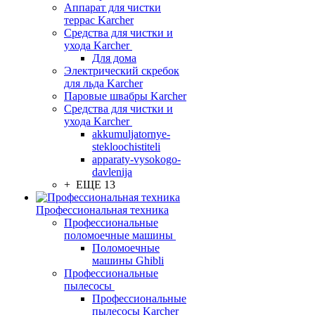
Аппарат для чистки
террас Karcher
Средства для чистки и
ухода Karcher
Для дома
Электрический скребок
для льда Karcher
Паровые швабры Karcher
Средства для чистки и
ухода Karcher
akkumuljatornye-
stekloochistiteli
apparaty-vysokogo-
davlenija
+ ЕЩЕ 13
Профессиональная техника
Профессиональные
поломоечные машины
Поломоечные
машины Ghibli
Профессиональные
пылесосы
Профессиональные
пылесосы Karcher