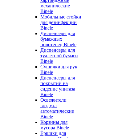
картриджные
механические
Binele
Мобильные стойки
для дезинфекции
Binele
Диспенсеры для
бумажных
полотенец Binele
Диспенсеры для
туалетной бумаги
Binele
Сушилки для рук
Binele
Диспенсеры для
покрытий на
сидение унитаза
Binele
Освежители
воздуха
автоматические
Binele
Корзины для
мусора Binele
Ёршики для