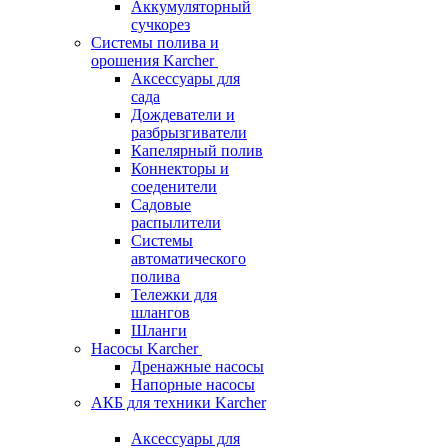
Аккумуляторный
сучкорез
Системы полива и
орошения Karcher
Аксессуары для
сада
Дождеватели и
разбрызгиватели
Капелярный полив
Коннекторы и
соеденители
Садовые
распылители
Системы
автоматического
полива
Тележки для
шлангов
Шланги
Насосы Karcher
Дренажные насосы
Напорные насосы
АКБ для техники Karcher
Аксессуары для