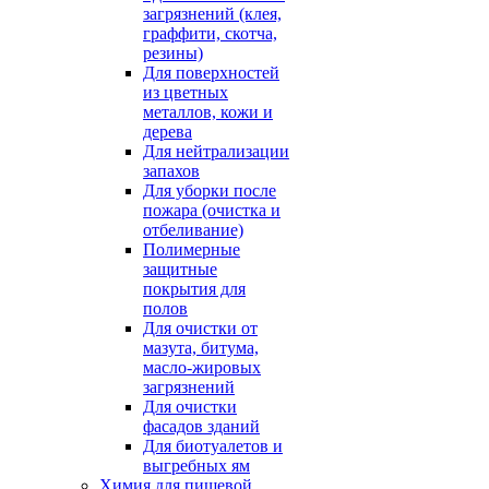
загрязнений (клея,
граффити, скотча,
резины)
Для поверхностей
из цветных
металлов, кожи и
дерева
Для нейтрализации
запахов
Для уборки после
пожара (очистка и
отбеливание)
Полимерные
защитные
покрытия для
полов
Для очистки от
мазута, битума,
масло-жировых
загрязнений
Для очистки
фасадов зданий
Для биотуалетов и
выгребных ям
Химия для пищевой