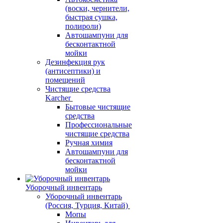
(воски, чернители,
быстрая сушка,
полироли)
Автошампуни для
бесконтактной
мойки
Дезинфекция рук
(антисептики) и
помещений
Чистящие средства
Karcher
Бытовые чистящие
средства
Профессиональные
чистящие средства
Ручная химия
Автошампуни для
бесконтактной
мойки
Уборочный инвентарь
Уборочный инвентарь
(Россия, Турция, Китай)
Мопы