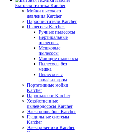
Бытовая техника Karcher
Мойки высокого
давления Karcher
Пароочистители Karcher
Пылесосы Karcher
Ручные пылесосы
Вертикальные
пылесосы
Мешковые
пылесосы
Моющие пылесосы
Пылесосы без
мешка
Пылесосы с
аквафильтром
Портативные мойки
Karcher
Паропылесос Karcher
Хозяйственные
пылеводососы Karcher
Электрошвабры Karcher
Гладильные системы
Karcher
Электровеники Karcher