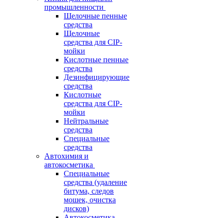
промышленности
Щелочные пенные
средства
Щелочные
средства для CIP-
мойки
Кислотные пенные
средства
Дезинфицирующие
средства
Кислотные
средства для CIP-
мойки
Нейтральные
средства
Специальные
средства
Автохимия и
автокосметика
Специальные
средства (удаление
битума, следов
мошек, очистка
дисков)
Автокосметика