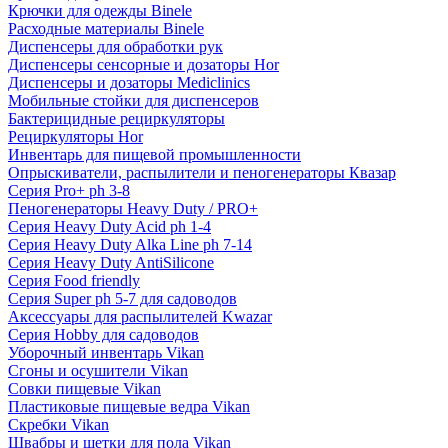
Крючки для одежды Binele
Расходные материалы Binele
Диспенсеры для обработки рук
Диспенсеры сенсорные и дозаторы Hor
Диспенсеры и дозаторы Mediclinics
Мобильные стойки для диспенсеров
Бактерицидные рециркуляторы
Рециркуляторы Hor
Инвентарь для пищевой промышленности
Опрыскиватели, распылители и пеногенераторы Квазар
Серия Pro+ ph 3-8
Пеногенераторы Heavy Duty / PRO+
Серия Heavy Duty Acid ph 1-4
Серия Heavy Duty Alka Line ph 7-14
Серия Heavy Duty AntiSilicone
Серия Food friendly
Серия Super ph 5-7 для садоводов
Аксессуары для распылителей Kwazar
Серия Hobby для садоводов
Уборочный инвентарь Vikan
Сгоны и осушители Vikan
Совки пищевые Vikan
Пластиковые пищевые ведра Vikan
Скребки Vikan
Швабры и щетки для пола Vikan