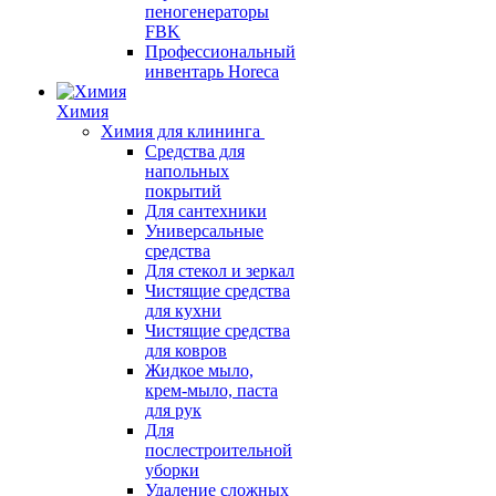
пеногенераторы
FBK
Профессиональный
инвентарь Horeca
Химия
Химия для клининга
Средства для
напольных
покрытий
Для сантехники
Универсальные
средства
Для стекол и зеркал
Чистящие средства
для кухни
Чистящие средства
для ковров
Жидкое мыло,
крем-мыло, паста
для рук
Для
послестроительной
уборки
Удаление сложных