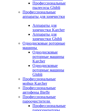
Профессиональные
пылесосы Ghibli
Профессиональные
аппараты для химчистки
Аппараты для
химчистки Karcher
Аппараты для
химчистки Ghibli
Однодисковые роторные
машины
Однодисковые
роторные машины
Karcher
Однодисковые
роторные машины
Ghibli
Профессиональные
мойки Karcher
Профессиональные
автофены Bieffe
Профессиональные
пароочистители
Профессиональные
парогенераторы