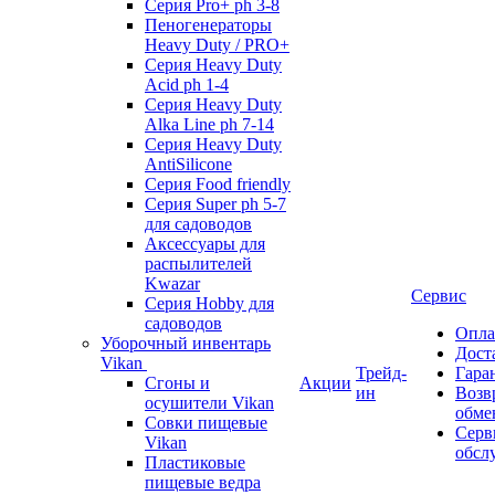
Серия Pro+ ph 3-8
Пеногенераторы
Heavy Duty / PRO+
Серия Heavy Duty
Acid ph 1-4
Серия Heavy Duty
Alka Line ph 7-14
Серия Heavy Duty
AntiSilicone
Серия Food friendly
Серия Super ph 5-7
для садоводов
Аксессуары для
распылителей
Kwazar
Сервис
Серия Hobby для
садоводов
Опла
Уборочный инвентарь
Дост
Vikan
Трейд-
Гара
Сгоны и
Акции
ин
Возв
осушители Vikan
обме
Совки пищевые
Серв
Vikan
обсл
Пластиковые
пищевые ведра