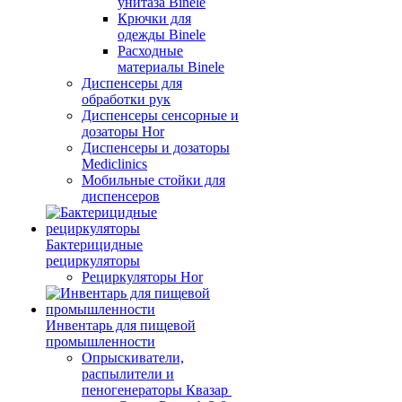
унитаза Binele
Крючки для
одежды Binele
Расходные
материалы Binele
Диспенсеры для
обработки рук
Диспенсеры сенсорные и
дозаторы Hor
Диспенсеры и дозаторы
Mediclinics
Мобильные стойки для
диспенсеров
Бактерицидные
рециркуляторы
Рециркуляторы Hor
Инвентарь для пищевой
промышленности
Опрыскиватели,
распылители и
пеногенераторы Квазар