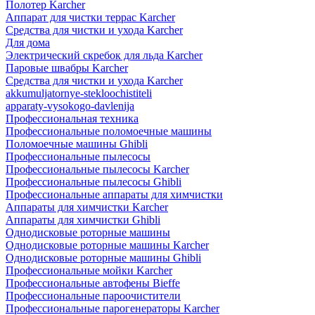
Полотер Karcher
Аппарат для чистки террас Karcher
Средства для чистки и ухода Karcher
Для дома
Электрический скребок для льда Karcher
Паровые швабры Karcher
Средства для чистки и ухода Karcher
akkumuljatornye-stekloochistiteli
apparaty-vysokogo-davlenija
Профессиональная техника
Профессиональные поломоечные машины
Поломоечные машины Ghibli
Профессиональные пылесосы
Профессиональные пылесосы Karcher
Профессиональные пылесосы Ghibli
Профессиональные аппараты для химчистки
Аппараты для химчистки Karcher
Аппараты для химчистки Ghibli
Однодисковые роторные машины
Однодисковые роторные машины Karcher
Однодисковые роторные машины Ghibli
Профессиональные мойки Karcher
Профессиональные автофены Bieffe
Профессиональные пароочистители
Профессиональные парогенераторы Karcher