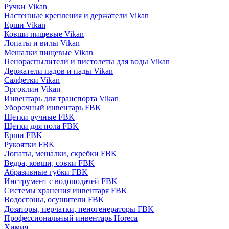
Ручки Vikan
Настенные крепления и держатели Vikan
Ерши Vikan
Ковши пищевые Vikan
Лопаты и вилы Vikan
Мешалки пищевые Vikan
Пенораспылители и пистолеты для воды Vikan
Держатели падов и пады Vikan
Салфетки Vikan
Эргоклин Vikan
Инвентарь для транспорта Vikan
Уборочный инвентарь FBK
Щетки ручные FBK
Щетки для пола FBK
Ерши FBK
Рукоятки FBK
Лопаты, мешалки, скребки FBK
Ведра, ковши, совки FBK
Абразивные губки FBK
Инструмент с водоподачей FBK
Системы хранения инвентаря FBK
Водосгоны, осушители FBK
Дозаторы, перчатки, пеногенераторы FBK
Профессиональный инвентарь Horeca
Химия