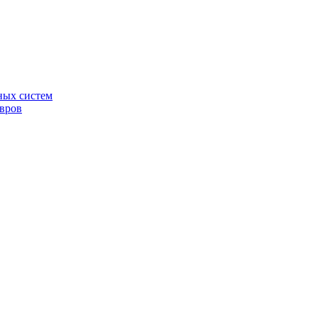
ных систем
овров