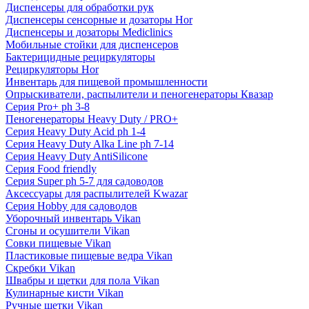
Диспенсеры для обработки рук
Диспенсеры сенсорные и дозаторы Hor
Диспенсеры и дозаторы Mediclinics
Мобильные стойки для диспенсеров
Бактерицидные рециркуляторы
Рециркуляторы Hor
Инвентарь для пищевой промышленности
Опрыскиватели, распылители и пеногенераторы Квазар
Серия Pro+ ph 3-8
Пеногенераторы Heavy Duty / PRO+
Серия Heavy Duty Acid ph 1-4
Серия Heavy Duty Alka Line ph 7-14
Серия Heavy Duty AntiSilicone
Серия Food friendly
Серия Super ph 5-7 для садоводов
Аксессуары для распылителей Kwazar
Серия Hobby для садоводов
Уборочный инвентарь Vikan
Сгоны и осушители Vikan
Совки пищевые Vikan
Пластиковые пищевые ведра Vikan
Скребки Vikan
Швабры и щетки для пола Vikan
Кулинарные кисти Vikan
Ручные щетки Vikan