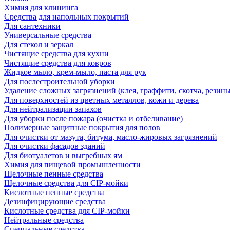
Химия для клининга
Средства для напольных покрытий
Для сантехники
Универсальные средства
Для стекол и зеркал
Чистящие средства для кухни
Чистящие средства для ковров
Жидкое мыло, крем-мыло, паста для рук
Для послестроительной уборки
Удаление сложных загрязнений (клея, граффити, скотча, резины
Для поверхностей из цветных металлов, кожи и дерева
Для нейтрализации запахов
Для уборки после пожара (очистка и отбеливание)
Полимерные защитные покрытия для полов
Для очистки от мазута, битума, масло-жировых загрязнений
Для очистки фасадов зданий
Для биотуалетов и выгребных ям
Химия для пищевой промышленности
Щелочные пенные средства
Щелочные средства для CIP-мойки
Кислотные пенные средства
Дезинфицирующие средства
Кислотные средства для CIP-мойки
Нейтральные средства
Специальные средства