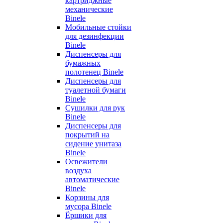
картриджные
механические
Binele
Мобильные стойки
для дезинфекции
Binele
Диспенсеры для
бумажных
полотенец Binele
Диспенсеры для
туалетной бумаги
Binele
Сушилки для рук
Binele
Диспенсеры для
покрытий на
сидение унитаза
Binele
Освежители
воздуха
автоматические
Binele
Корзины для
мусора Binele
Ёршики для