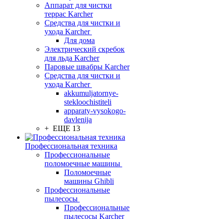
Аппарат для чистки
террас Karcher
Средства для чистки и
ухода Karcher
Для дома
Электрический скребок
для льда Karcher
Паровые швабры Karcher
Средства для чистки и
ухода Karcher
akkumuljatornye-
stekloochistiteli
apparaty-vysokogo-
davlenija
+ ЕЩЕ 13
Профессиональная техника
Профессиональные
поломоечные машины
Поломоечные
машины Ghibli
Профессиональные
пылесосы
Профессиональные
пылесосы Karcher