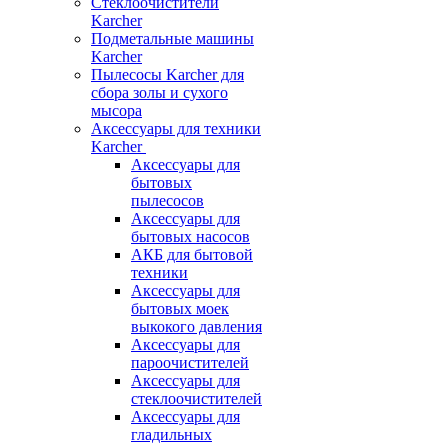
Стеклоочистители
Karcher
Подметальные машины
Karcher
Пылесосы Karcher для
сбора золы и сухого
мысора
Аксессуары для техники
Karcher
Аксессуары для
бытовых
пылесосов
Аксессуары для
бытовых насосов
АКБ для бытовой
техники
Аксессуары для
бытовых моек
выкокого давления
Аксессуары для
пароочистителей
Аксессуары для
стеклоочистителей
Аксессуары для
гладильных