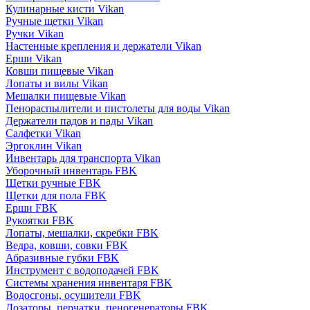
Кулинарные кисти Vikan
Ручные щетки Vikan
Ручки Vikan
Настенные крепления и держатели Vikan
Ерши Vikan
Ковши пищевые Vikan
Лопаты и вилы Vikan
Мешалки пищевые Vikan
Пенораспылители и пистолеты для воды Vikan
Держатели падов и пады Vikan
Салфетки Vikan
Эргоклин Vikan
Инвентарь для транспорта Vikan
Уборочный инвентарь FBK
Щетки ручные FBK
Щетки для пола FBK
Ерши FBK
Рукоятки FBK
Лопаты, мешалки, скребки FBK
Ведра, ковши, совки FBK
Абразивные губки FBK
Инструмент с водоподачей FBK
Системы хранения инвентаря FBK
Водосгоны, осушители FBK
Дозаторы, перчатки, пеногенераторы FBK