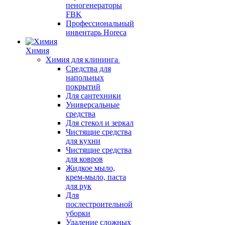
пеногенераторы
FBK
Профессиональный
инвентарь Horeca
Химия
Химия для клининга
Средства для
напольных
покрытий
Для сантехники
Универсальные
средства
Для стекол и зеркал
Чистящие средства
для кухни
Чистящие средства
для ковров
Жидкое мыло,
крем-мыло, паста
для рук
Для
послестроительной
уборки
Удаление сложных