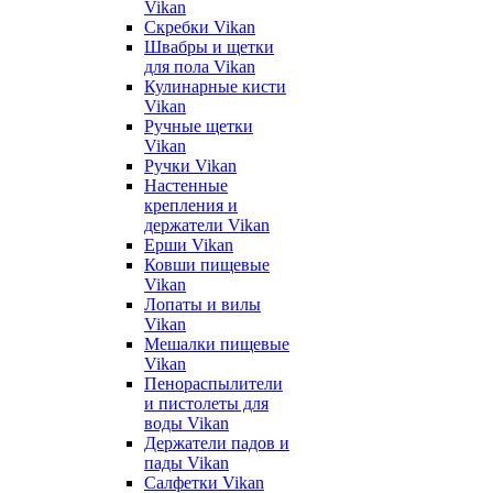
Vikan
Скребки Vikan
Швабры и щетки
для пола Vikan
Кулинарные кисти
Vikan
Ручные щетки
Vikan
Ручки Vikan
Настенные
крепления и
держатели Vikan
Ерши Vikan
Ковши пищевые
Vikan
Лопаты и вилы
Vikan
Мешалки пищевые
Vikan
Пенораспылители
и пистолеты для
воды Vikan
Держатели падов и
пады Vikan
Салфетки Vikan