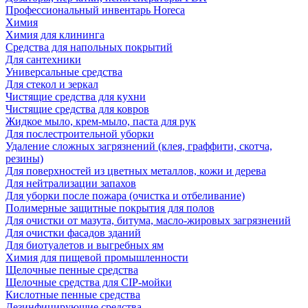
Профессиональный инвентарь Horeca
Химия
Химия для клининга
Средства для напольных покрытий
Для сантехники
Универсальные средства
Для стекол и зеркал
Чистящие средства для кухни
Чистящие средства для ковров
Жидкое мыло, крем-мыло, паста для рук
Для послестроительной уборки
Удаление сложных загрязнений (клея, граффити, скотча,
резины)
Для поверхностей из цветных металлов, кожи и дерева
Для нейтрализации запахов
Для уборки после пожара (очистка и отбеливание)
Полимерные защитные покрытия для полов
Для очистки от мазута, битума, масло-жировых загрязнений
Для очистки фасадов зданий
Для биотуалетов и выгребных ям
Химия для пищевой промышленности
Щелочные пенные средства
Щелочные средства для CIP-мойки
Кислотные пенные средства
Дезинфицирующие средства