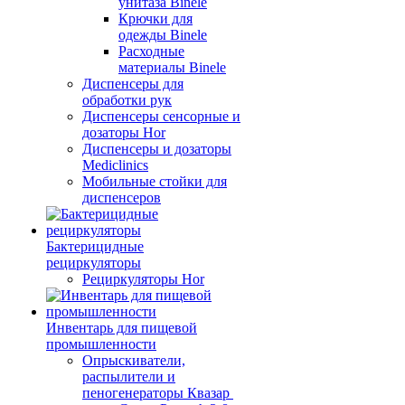
унитаза Binele
Крючки для
одежды Binele
Расходные
материалы Binele
Диспенсеры для
обработки рук
Диспенсеры сенсорные и
дозаторы Hor
Диспенсеры и дозаторы
Mediclinics
Мобильные стойки для
диспенсеров
Бактерицидные
рециркуляторы
Рециркуляторы Hor
Инвентарь для пищевой
промышленности
Опрыскиватели,
распылители и
пеногенераторы Квазар