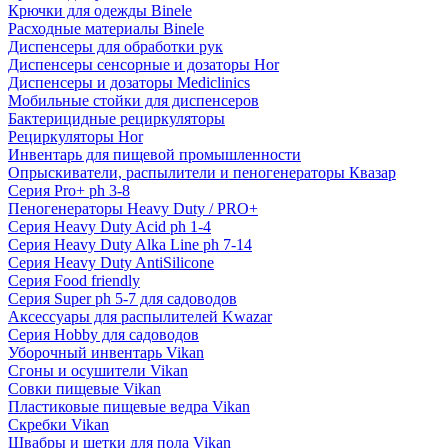
Крючки для одежды Binele
Расходные материалы Binele
Диспенсеры для обработки рук
Диспенсеры сенсорные и дозаторы Hor
Диспенсеры и дозаторы Mediclinics
Мобильные стойки для диспенсеров
Бактерицидные рециркуляторы
Рециркуляторы Hor
Инвентарь для пищевой промышленности
Опрыскиватели, распылители и пеногенераторы Квазар
Серия Pro+ ph 3-8
Пеногенераторы Heavy Duty / PRO+
Серия Heavy Duty Acid ph 1-4
Серия Heavy Duty Alka Line ph 7-14
Серия Heavy Duty AntiSilicone
Серия Food friendly
Серия Super ph 5-7 для садоводов
Аксессуары для распылителей Kwazar
Серия Hobby для садоводов
Уборочный инвентарь Vikan
Сгоны и осушители Vikan
Совки пищевые Vikan
Пластиковые пищевые ведра Vikan
Скребки Vikan
Швабры и щетки для пола Vikan