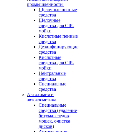
промышленности
Щелочные пенные
средства
Щелочные
средства для CIP-
мойки
Кислотные пенные
средства
Дезинфицирующие
средства
Кислотные
средства для CIP-
мойки
Нейтральные
средства
Специальные
средства
Автохимия и
автокосметика
Специальные
средства (удаление
битума, следов
мошек, очистка
дисков)
Автокосметика