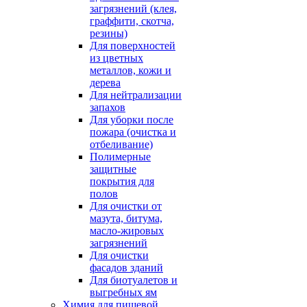
загрязнений (клея,
граффити, скотча,
резины)
Для поверхностей
из цветных
металлов, кожи и
дерева
Для нейтрализации
запахов
Для уборки после
пожара (очистка и
отбеливание)
Полимерные
защитные
покрытия для
полов
Для очистки от
мазута, битума,
масло-жировых
загрязнений
Для очистки
фасадов зданий
Для биотуалетов и
выгребных ям
Химия для пищевой