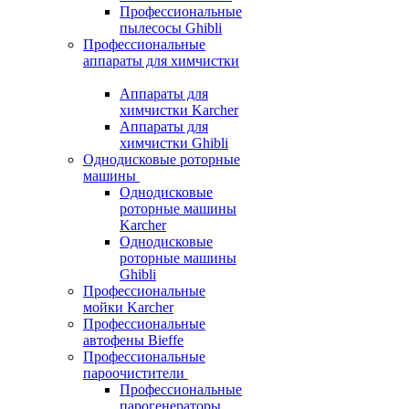
Профессиональные
пылесосы Ghibli
Профессиональные
аппараты для химчистки
Аппараты для
химчистки Karcher
Аппараты для
химчистки Ghibli
Однодисковые роторные
машины
Однодисковые
роторные машины
Karcher
Однодисковые
роторные машины
Ghibli
Профессиональные
мойки Karcher
Профессиональные
автофены Bieffe
Профессиональные
пароочистители
Профессиональные
парогенераторы