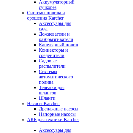
Аккумуляторный
сучкорез
Системы полива и
орошения Karcher
Аксессуары для
сада
Дождеватели и
разбрызгиватели
Капелярный полив
Коннекторы и
соеденители
Садовые
распылители
Системы
автоматического
полива
Тележки для
шлангов
Шланги
Насосы Karcher
Дренажные насосы
Напорные насосы
АКБ для техники Karcher
Аксессуары для