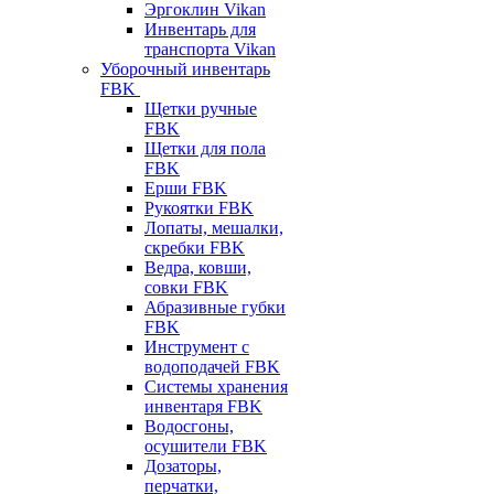
Эргоклин Vikan
Инвентарь для
транспорта Vikan
Уборочный инвентарь
FBK
Щетки ручные
FBK
Щетки для пола
FBK
Ерши FBK
Рукоятки FBK
Лопаты, мешалки,
скребки FBK
Ведра, ковши,
совки FBK
Абразивные губки
FBK
Инструмент с
водоподачей FBK
Системы хранения
инвентаря FBK
Водосгоны,
осушители FBK
Дозаторы,
перчатки,