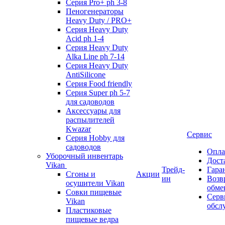
Серия Pro+ ph 3-8
Пеногенераторы
Heavy Duty / PRO+
Серия Heavy Duty
Acid ph 1-4
Серия Heavy Duty
Alka Line ph 7-14
Серия Heavy Duty
AntiSilicone
Серия Food friendly
Серия Super ph 5-7
для садоводов
Аксессуары для
распылителей
Kwazar
Сервис
Серия Hobby для
садоводов
Опла
Уборочный инвентарь
Дост
Vikan
Трейд-
Гара
Сгоны и
Акции
ин
Возв
осушители Vikan
обме
Совки пищевые
Серв
Vikan
обсл
Пластиковые
пищевые ведра