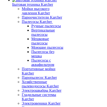
Бытовая техника Karcher
Мойки высокого
давления Karcher
Пароочистители Karcher
Пылесосы Karcher
Ручные пылесосы
Вертикальные
пылесосы
Мешковые
пылесосы
Моющие пылесосы
Пылесосы без
мешка
Пылесосы с
аквафильтром
Портативные мойки
Karcher
Паропылесос Karcher
Хозяйственные
пылеводососы Karcher
Электрошвабры Karcher
Гладильные системы
Karcher
Электровеники Karcher