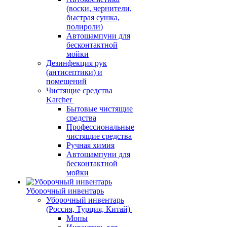
(воски, чернители,
быстрая сушка,
полироли)
Автошампуни для
бесконтактной
мойки
Дезинфекция рук
(антисептики) и
помещений
Чистящие средства
Karcher
Бытовые чистящие
средства
Профессиональные
чистящие средства
Ручная химия
Автошампуни для
бесконтактной
мойки
Уборочный инвентарь
Уборочный инвентарь
(Россия, Турция, Китай)
Мопы