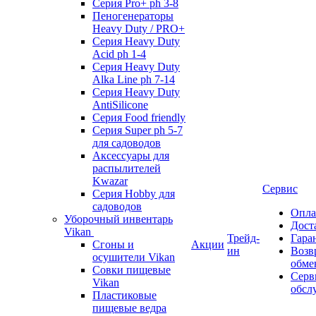
Серия Pro+ ph 3-8
Пеногенераторы
Heavy Duty / PRO+
Серия Heavy Duty
Acid ph 1-4
Серия Heavy Duty
Alka Line ph 7-14
Серия Heavy Duty
AntiSilicone
Серия Food friendly
Серия Super ph 5-7
для садоводов
Аксессуары для
распылителей
Kwazar
Сервис
Серия Hobby для
садоводов
Опла
Уборочный инвентарь
Дост
Vikan
Трейд-
Гара
Сгоны и
Акции
ин
Возв
осушители Vikan
обме
Совки пищевые
Серв
Vikan
обсл
Пластиковые
пищевые ведра