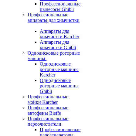
Профессиональные
пылесосы Ghibli
Профессиональные
аппараты для химчистки
Аппараты для
химчистки Karcher
Аппараты для
химчистки Ghibli
Однодисковые роторные
машины
Однодисковые
роторные машины
Karcher
Однодисковые
роторные машины
Ghibli
Профессиональные
мойки Karcher
Профессиональные
автофены Bieffe
Профессиональные
пароочистители
Профессиональные
парогенераторы