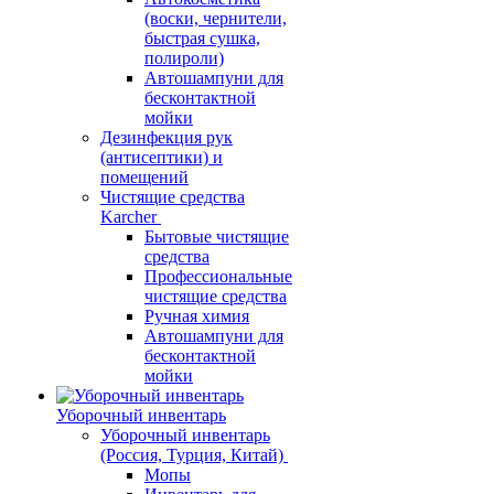
(воски, чернители,
быстрая сушка,
полироли)
Автошампуни для
бесконтактной
мойки
Дезинфекция рук
(антисептики) и
помещений
Чистящие средства
Karcher
Бытовые чистящие
средства
Профессиональные
чистящие средства
Ручная химия
Автошампуни для
бесконтактной
мойки
Уборочный инвентарь
Уборочный инвентарь
(Россия, Турция, Китай)
Мопы