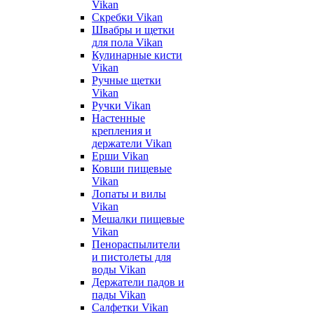
Vikan
Скребки Vikan
Швабры и щетки
для пола Vikan
Кулинарные кисти
Vikan
Ручные щетки
Vikan
Ручки Vikan
Настенные
крепления и
держатели Vikan
Ерши Vikan
Ковши пищевые
Vikan
Лопаты и вилы
Vikan
Мешалки пищевые
Vikan
Пенораспылители
и пистолеты для
воды Vikan
Держатели падов и
пады Vikan
Салфетки Vikan