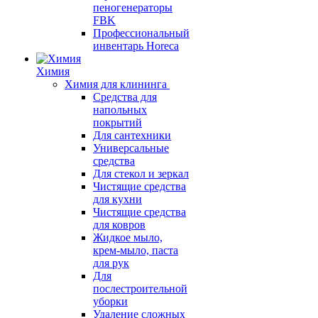
пеногенераторы
FBK
Профессиональный
инвентарь Horeca
Химия
Химия для клининга
Средства для
напольных
покрытий
Для сантехники
Универсальные
средства
Для стекол и зеркал
Чистящие средства
для кухни
Чистящие средства
для ковров
Жидкое мыло,
крем-мыло, паста
для рук
Для
послестроительной
уборки
Удаление сложных