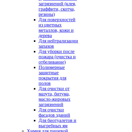
загрязнений (клея,
граффити, скотча,
резины)
Для поверхностей
из цветных
металлов, кожи и
дерева
Для нейтрализации
запахов
Для уборки после
пожара (очистка и
отбеливание)
Полимерные
защитные
покрытия для
полов
Для очистки от
мазута, битума,
масло-жировых
загрязнений
Для очистки
фасадов зданий
Для биотуалетов и
выгребных ям
Химия для пищевой