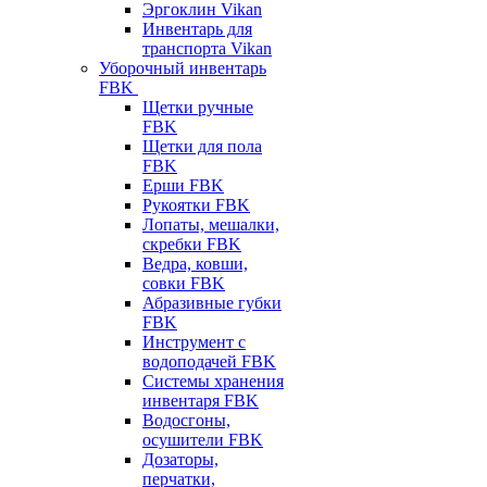
Эргоклин Vikan
Инвентарь для
транспорта Vikan
Уборочный инвентарь
FBK
Щетки ручные
FBK
Щетки для пола
FBK
Ерши FBK
Рукоятки FBK
Лопаты, мешалки,
скребки FBK
Ведра, ковши,
совки FBK
Абразивные губки
FBK
Инструмент с
водоподачей FBK
Системы хранения
инвентаря FBK
Водосгоны,
осушители FBK
Дозаторы,
перчатки,