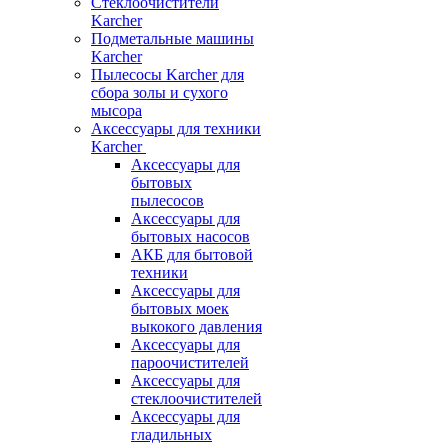
Стеклоочистители
Karcher
Подметальные машины
Karcher
Пылесосы Karcher для
сбора золы и сухого
мысора
Аксессуары для техники
Karcher
Аксессуары для
бытовых
пылесосов
Аксессуары для
бытовых насосов
АКБ для бытовой
техники
Аксессуары для
бытовых моек
выкокого давления
Аксессуары для
пароочистителей
Аксессуары для
стеклоочистителей
Аксессуары для
гладильных