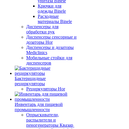
унитаза Binele
Крючки для
одежды Binele
Расходные
материалы Binele
Диспенсеры для
обработки рук
Диспенсеры сенсорные и
дозаторы Hor
Диспенсеры и дозаторы
Mediclinics
Мобильные стойки для
диспенсеров
Бактерицидные
рециркуляторы
Рециркуляторы Hor
Инвентарь для пищевой
промышленности
Опрыскиватели,
распылители и
пеногенераторы Квазар