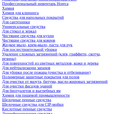
Профессиональный инвентарь Horeca
Химия
Химия для клининга
Средства для напольных покрытий
Для сантехники
Универсальные средства
Для стекол и зеркал
Чистящие средства для кухни
Чистящие средства для ковров
Жидкое мыло, крем-мыло, паста для рук
Для послестроительной уборки
Удаление сложных загрязнений (клея, граффити, скотча,
резины)
Для поверхностей из цветных металлов, кожи и дерева
Для нейтрализации запахов
Для уборки после пожара (очистка и отбеливание)
Полимерные защитные покрытия для полов
Для очистки от мазута, битума, масло-жировых загрязнений
Для очистки фасадов зданий
Для биотуалетов и выгребных ям
Химия для пищевой промышленности
Щелочные пенные средства
Щелочные средства для CIP-мойки
Кислотные пенные средства
Дезинфицирующие средства