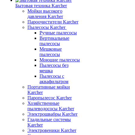
Бытовая техника Karcher
Мойки высокого
давления Karcher
Пароочистители Karcher
Пылесосы Karcher
Ручные пылесосы
Вертикальные
пылесосы
Мешковые
пылесосы
Моющие пылесосы
Пылесосы без
мешка
Пылесосы с
аквафильтром
Портативные мойки
Karcher
Паропылесос Karcher
Хозяйственные
пылеводососы Karcher
Электрошвабры Karcher
Гладильные системы
Karcher
Электровеники Karcher