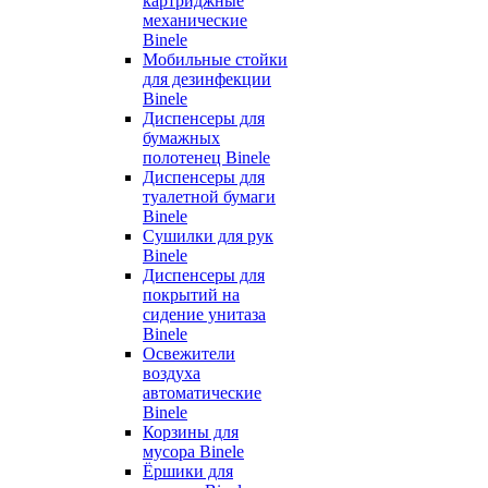
картриджные
механические
Binele
Мобильные стойки
для дезинфекции
Binele
Диспенсеры для
бумажных
полотенец Binele
Диспенсеры для
туалетной бумаги
Binele
Сушилки для рук
Binele
Диспенсеры для
покрытий на
сидение унитаза
Binele
Освежители
воздуха
автоматические
Binele
Корзины для
мусора Binele
Ёршики для