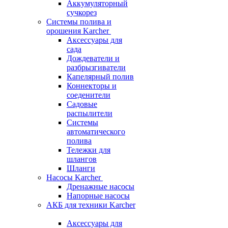
Аккумуляторный
сучкорез
Системы полива и
орошения Karcher
Аксессуары для
сада
Дождеватели и
разбрызгиватели
Капелярный полив
Коннекторы и
соеденители
Садовые
распылители
Системы
автоматического
полива
Тележки для
шлангов
Шланги
Насосы Karcher
Дренажные насосы
Напорные насосы
АКБ для техники Karcher
Аксессуары для