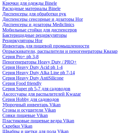
Крючки для одежды Binele
Расходные материалы Binele
Диспенсеры для обработки рук
Диспенсеры сенсорные и дозаторы Hor
Диспенсеры и дозаторы Mediclinics
Мобильные стойки для диспенсеров
Бактерицидные рециркуляторы
Рециркуляторы Hor
Инвентарь для пищевой промышленности
Опрыскиватели, распылители и пеногенераторы Квазар
Серия Pro+ ph 3-8
Пеногенераторы Heavy Duty / PRO+
Серия Heavy Duty Acid ph 1-4
Серия Heavy Duty Alka Line ph 7-14
Серия Heavy Duty AntiSilicone
Серия Food friendly
Серия Super ph 5-7 для садоводов
Аксессуары для распылителей Kwazar
Серия Hobby для садоводов
Уборочный инвентарь Vikan
Сгоны и осушители Vikan
Совки пищевые Vikan
Пластиковые пищевые ведра Vikan
Скребки Vikan
Швабры и щетки для пола Vikan