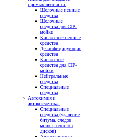
промышленности
Щелочные пенные
средства
Щелочные
средства для CIP-
мойки
Кислотные пенные
средства
Дезинфицирующие
средства
Кислотные
средства для CIP-
мойки
Нейтральные
средства
Специальные
средства
Автохимия и
автокосметика
Специальные
средства (удаление
битума, следов
мошек, очистка
дисков)
Автокосметика