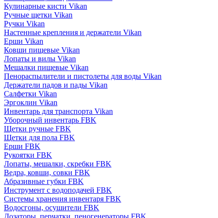
Кулинарные кисти Vikan
Ручные щетки Vikan
Ручки Vikan
Настенные крепления и держатели Vikan
Ерши Vikan
Ковши пищевые Vikan
Лопаты и вилы Vikan
Мешалки пищевые Vikan
Пенораспылители и пистолеты для воды Vikan
Держатели падов и пады Vikan
Салфетки Vikan
Эргоклин Vikan
Инвентарь для транспорта Vikan
Уборочный инвентарь FBK
Щетки ручные FBK
Щетки для пола FBK
Ерши FBK
Рукоятки FBK
Лопаты, мешалки, скребки FBK
Ведра, ковши, совки FBK
Абразивные губки FBK
Инструмент с водоподачей FBK
Системы хранения инвентаря FBK
Водосгоны, осушители FBK
Дозаторы, перчатки, пеногенераторы FBK