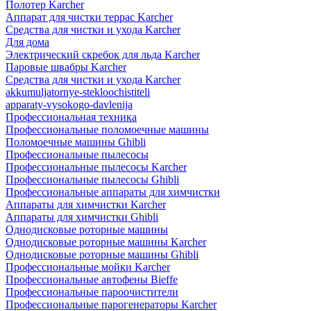
Полотер Karcher
Аппарат для чистки террас Karcher
Средства для чистки и ухода Karcher
Для дома
Электрический скребок для льда Karcher
Паровые швабры Karcher
Средства для чистки и ухода Karcher
akkumuljatornye-stekloochistiteli
apparaty-vysokogo-davlenija
Профессиональная техника
Профессиональные поломоечные машины
Поломоечные машины Ghibli
Профессиональные пылесосы
Профессиональные пылесосы Karcher
Профессиональные пылесосы Ghibli
Профессиональные аппараты для химчистки
Аппараты для химчистки Karcher
Аппараты для химчистки Ghibli
Однодисковые роторные машины
Однодисковые роторные машины Karcher
Однодисковые роторные машины Ghibli
Профессиональные мойки Karcher
Профессиональные автофены Bieffe
Профессиональные пароочистители
Профессиональные парогенераторы Karcher