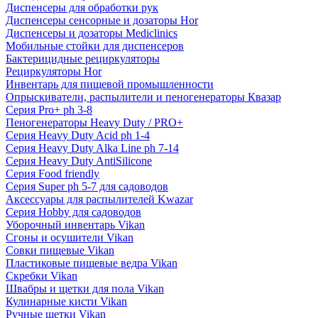
Диспенсеры для обработки рук
Диспенсеры сенсорные и дозаторы Hor
Диспенсеры и дозаторы Mediclinics
Мобильные стойки для диспенсеров
Бактерицидные рециркуляторы
Рециркуляторы Hor
Инвентарь для пищевой промышленности
Опрыскиватели, распылители и пеногенераторы Квазар
Серия Pro+ ph 3-8
Пеногенераторы Heavy Duty / PRO+
Серия Heavy Duty Acid ph 1-4
Серия Heavy Duty Alka Line ph 7-14
Серия Heavy Duty AntiSilicone
Серия Food friendly
Серия Super ph 5-7 для садоводов
Аксессуары для распылителей Kwazar
Серия Hobby для садоводов
Уборочный инвентарь Vikan
Сгоны и осушители Vikan
Совки пищевые Vikan
Пластиковые пищевые ведра Vikan
Скребки Vikan
Швабры и щетки для пола Vikan
Кулинарные кисти Vikan
Ручные щетки Vikan