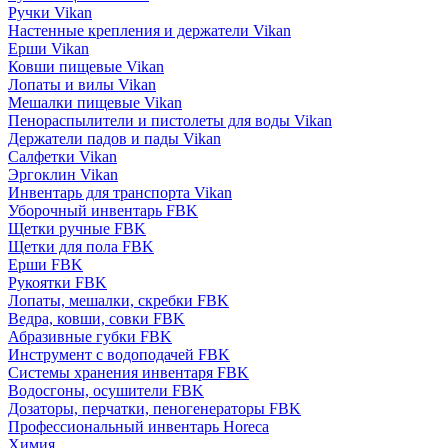
Ручки Vikan
Настенные крепления и держатели Vikan
Ерши Vikan
Ковши пищевые Vikan
Лопаты и вилы Vikan
Мешалки пищевые Vikan
Пенораспылители и пистолеты для воды Vikan
Держатели падов и пады Vikan
Салфетки Vikan
Эргоклин Vikan
Инвентарь для транспорта Vikan
Уборочный инвентарь FBK
Щетки ручные FBK
Щетки для пола FBK
Ерши FBK
Рукоятки FBK
Лопаты, мешалки, скребки FBK
Ведра, ковши, совки FBK
Абразивные губки FBK
Инструмент с водоподачей FBK
Системы хранения инвентаря FBK
Водосгоны, осушители FBK
Дозаторы, перчатки, пеногенераторы FBK
Профессиональный инвентарь Horeca
Химия