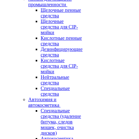
промышленности
Щелочные пенные
средства
Щелочные
средства для CIP-
мойки
Кислотные пенные
средства
Дезинфицирующие
средства
Кислотные
средства для CIP-
мойки
Нейтральные
средства
Специальные
средства
Автохимия и
автокосметика
Специальные
средства (удаление
битума, следов
мошек, очистка
дисков)
Автокосметика