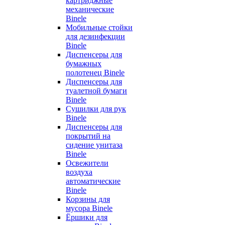
картриджные
механические
Binele
Мобильные стойки
для дезинфекции
Binele
Диспенсеры для
бумажных
полотенец Binele
Диспенсеры для
туалетной бумаги
Binele
Сушилки для рук
Binele
Диспенсеры для
покрытий на
сидение унитаза
Binele
Освежители
воздуха
автоматические
Binele
Корзины для
мусора Binele
Ёршики для