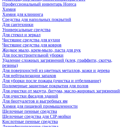
Профессиональный инвентарь Horeca
Химия
Химия для клининга
Средства для напольных покрытий
Для сантехники
Универсальные средства
Для стекол и зеркал
Чистящие средства для кухни
Чистящие средства для ковров
Жидкое мыло, крем-мыло, паста для рук
Для послестроительной уборки
Удаление сложных загрязнений (клея, граффити, скотча,
резины)
Для поверхностей из цветных металлов, кожи и дерева
Для нейтрализации запахов
Для уборки после пожара (очистка и отбеливание)
Полимерные защитные покрытия для полов
Для очистки от мазута, битума, масло-жировых загрязнений
Для очистки фасадов зданий
Для биотуалетов и выгребных ям
Химия для пищевой промышленности
Щелочные пенные средства
Щелочные средства для CIP-мойки
Кислотные пенные средства
Дезинфицирующие средства