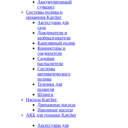
Аккумуляторный
сучкорез
Системы полива и
орошения Karcher
Аксессуары для
сада
Дождеватели и
разбрызгиватели
Капелярный полив
Коннекторы и
соеденители
Садовые
распылители
Системы
автоматического
полива
Тележки для
шлангов
Шланги
Насосы Karcher
Дренажные насосы
Напорные насосы
АКБ для техники Karcher
Аксессуары для