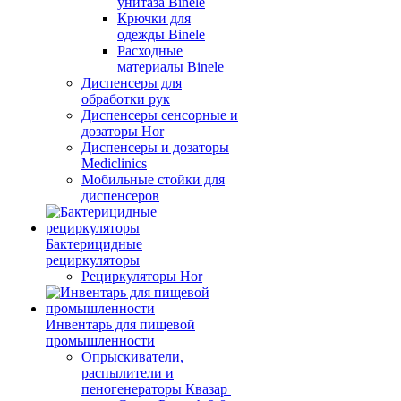
унитаза Binele
Крючки для
одежды Binele
Расходные
материалы Binele
Диспенсеры для
обработки рук
Диспенсеры сенсорные и
дозаторы Hor
Диспенсеры и дозаторы
Mediclinics
Мобильные стойки для
диспенсеров
Бактерицидные
рециркуляторы
Рециркуляторы Hor
Инвентарь для пищевой
промышленности
Опрыскиватели,
распылители и
пеногенераторы Квазар