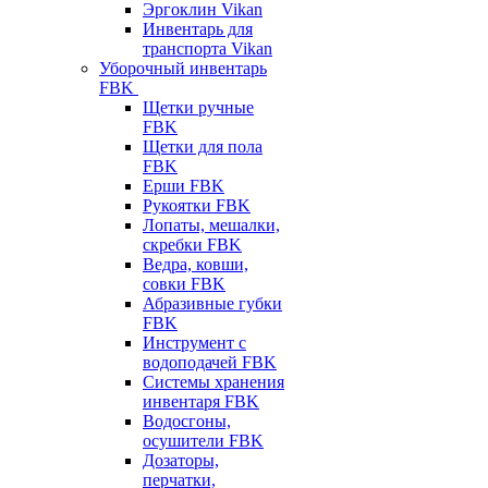
Эргоклин Vikan
Инвентарь для
транспорта Vikan
Уборочный инвентарь
FBK
Щетки ручные
FBK
Щетки для пола
FBK
Ерши FBK
Рукоятки FBK
Лопаты, мешалки,
скребки FBK
Ведра, ковши,
совки FBK
Абразивные губки
FBK
Инструмент с
водоподачей FBK
Системы хранения
инвентаря FBK
Водосгоны,
осушители FBK
Дозаторы,
перчатки,