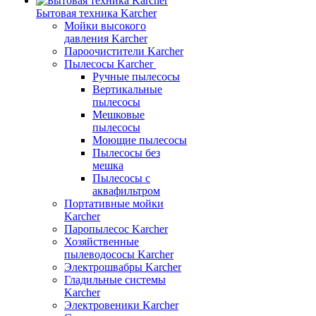
Бытовая техника Karcher
Мойки высокого
давления Karcher
Пароочистители Karcher
Пылесосы Karcher
Ручные пылесосы
Вертикальные
пылесосы
Мешковые
пылесосы
Моющие пылесосы
Пылесосы без
мешка
Пылесосы с
аквафильтром
Портативные мойки
Karcher
Паропылесос Karcher
Хозяйственные
пылеводососы Karcher
Электрошвабры Karcher
Гладильные системы
Karcher
Электровеники Karcher