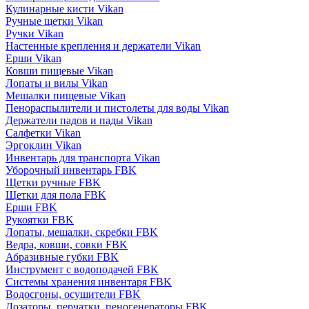
Кулинарные кисти Vikan
Ручные щетки Vikan
Ручки Vikan
Настенные крепления и держатели Vikan
Ерши Vikan
Ковши пищевые Vikan
Лопаты и вилы Vikan
Мешалки пищевые Vikan
Пенораспылители и пистолеты для воды Vikan
Держатели падов и пады Vikan
Салфетки Vikan
Эргоклин Vikan
Инвентарь для транспорта Vikan
Уборочный инвентарь FBK
Щетки ручные FBK
Щетки для пола FBK
Ерши FBK
Рукоятки FBK
Лопаты, мешалки, скребки FBK
Ведра, ковши, совки FBK
Абразивные губки FBK
Инструмент с водоподачей FBK
Системы хранения инвентаря FBK
Водосгоны, осушители FBK
Дозаторы, перчатки, пеногенераторы FBK