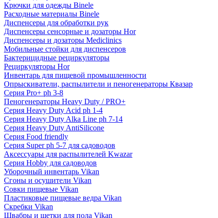
Крючки для одежды Binele
Расходные материалы Binele
Диспенсеры для обработки рук
Диспенсеры сенсорные и дозаторы Hor
Диспенсеры и дозаторы Mediclinics
Мобильные стойки для диспенсеров
Бактерицидные рециркуляторы
Рециркуляторы Hor
Инвентарь для пищевой промышленности
Опрыскиватели, распылители и пеногенераторы Квазар
Серия Pro+ ph 3-8
Пеногенераторы Heavy Duty / PRO+
Серия Heavy Duty Acid ph 1-4
Серия Heavy Duty Alka Line ph 7-14
Серия Heavy Duty AntiSilicone
Серия Food friendly
Серия Super ph 5-7 для садоводов
Аксессуары для распылителей Kwazar
Серия Hobby для садоводов
Уборочный инвентарь Vikan
Сгоны и осушители Vikan
Совки пищевые Vikan
Пластиковые пищевые ведра Vikan
Скребки Vikan
Швабры и щетки для пола Vikan