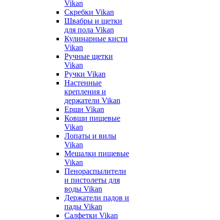
Vikan
Скребки Vikan
Швабры и щетки
для пола Vikan
Кулинарные кисти
Vikan
Ручные щетки
Vikan
Ручки Vikan
Настенные
крепления и
держатели Vikan
Ерши Vikan
Ковши пищевые
Vikan
Лопаты и вилы
Vikan
Мешалки пищевые
Vikan
Пенораспылители
и пистолеты для
воды Vikan
Держатели падов и
пады Vikan
Салфетки Vikan