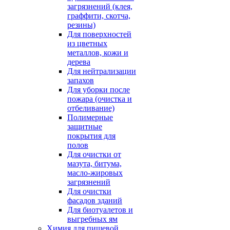
загрязнений (клея,
граффити, скотча,
резины)
Для поверхностей
из цветных
металлов, кожи и
дерева
Для нейтрализации
запахов
Для уборки после
пожара (очистка и
отбеливание)
Полимерные
защитные
покрытия для
полов
Для очистки от
мазута, битума,
масло-жировых
загрязнений
Для очистки
фасадов зданий
Для биотуалетов и
выгребных ям
Химия для пищевой