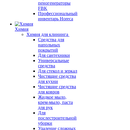
пеногенераторы
FBK
Профессиональный
инвентарь Horeca
Химия
Химия для клининга
Средства для
напольных
покрытий
Для сантехники
Универсальные
средства
Для стекол и зеркал
Чистящие средства
для кухни
Чистящие средства
для ковров
Жидкое мыло,
крем-мыло, паста
для рук
Для
послестроительной
уборки
Удаление сложных