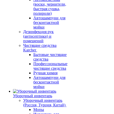
(воски, чернители,
быстрая сушка,
полироли)
Автошампуни для
бесконтактной
мойки
Дезинфекция рук
(антисептики) и
помещений
Чистящие средства
Karcher
Бытовые чистящие
средства
Профессиональные
чистящие средства
Ручная химия
Автошампуни для
бесконтактной
мойки
Уборочный инвентарь
Уборочный инвентарь
(Россия, Турция, Китай)
Мопы