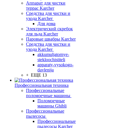
Аппарат для чистки
террас Karcher
Средства для чистки и
ухода Karcher
Для дома
Электрический скребок
для льда Karcher
Паровые швабры Karcher
Средства для чистки и
ухода Karcher
akkumuljatornye-
stekloochistiteli
apparaty-vysokogo-
davlenija
+ ЕЩЕ 13
Профессиональная техника
Профессиональные
поломоечные машины
Поломоечные
машины Ghibli
Профессиональные
пылесосы
Профессиональные
пылесосы Karcher