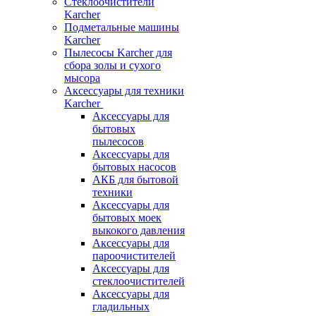
Стеклоочистители
Karcher
Подметальные машины
Karcher
Пылесосы Karcher для
сбора золы и сухого
мысора
Аксессуары для техники
Karcher
Аксессуары для
бытовых
пылесосов
Аксессуары для
бытовых насосов
АКБ для бытовой
техники
Аксессуары для
бытовых моек
выкокого давления
Аксессуары для
пароочистителей
Аксессуары для
стеклоочистителей
Аксессуары для
гладильных