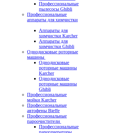
Профессиональные
пылесосы Ghibli
Профессиональные
аппараты для химчистки
Аппараты для
химчистки Karcher
Аппараты для
химчистки Ghibli
Однодисковые роторные
машины
Однодисковые
роторные машины
Karcher
Однодисковые
роторные машины
Ghibli
Профессиональные
мойки Karcher
Профессиональные
автофены Bieffe
Профессиональные
пароочистители
Профессиональные
парогенераторы