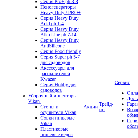
Серия Pro+ ph 3-8
Пеногенераторы
Heavy Duty / PRO+
Серия Heavy Duty
Acid ph 1-4
Серия Heavy Duty
Alka Line ph 7-14
Серия Heavy Duty
AntiSilicone
Серия Food friendly
Серия Super ph 5-7
для садоводов
Аксессуары для
распылителей
Kwazar
Сервис
Серия Hobby для
садоводов
Опла
Уборочный инвентарь
Дост
Vikan
Трейд-
Гара
Сгоны и
Акции
ин
Возв
осушители Vikan
обме
Совки пищевые
Серв
Vikan
обсл
Пластиковые
пищевые ведра