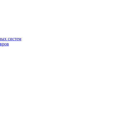
ных систем
овров