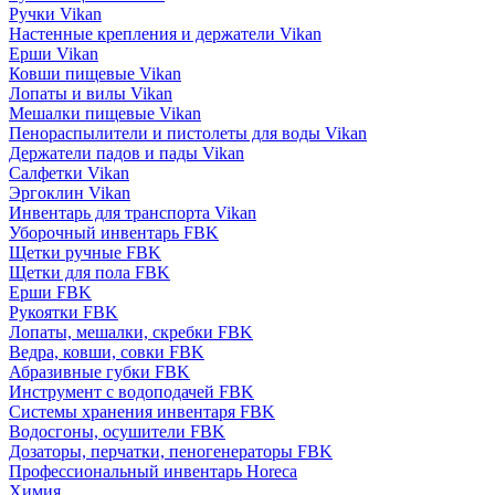
Ручки Vikan
Настенные крепления и держатели Vikan
Ерши Vikan
Ковши пищевые Vikan
Лопаты и вилы Vikan
Мешалки пищевые Vikan
Пенораспылители и пистолеты для воды Vikan
Держатели падов и пады Vikan
Салфетки Vikan
Эргоклин Vikan
Инвентарь для транспорта Vikan
Уборочный инвентарь FBK
Щетки ручные FBK
Щетки для пола FBK
Ерши FBK
Рукоятки FBK
Лопаты, мешалки, скребки FBK
Ведра, ковши, совки FBK
Абразивные губки FBK
Инструмент с водоподачей FBK
Системы хранения инвентаря FBK
Водосгоны, осушители FBK
Дозаторы, перчатки, пеногенераторы FBK
Профессиональный инвентарь Horeca
Химия