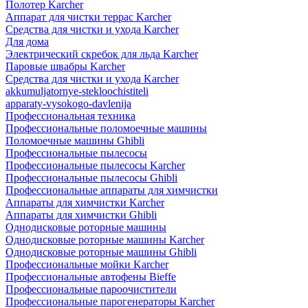
Полотер Karcher
Аппарат для чистки террас Karcher
Средства для чистки и ухода Karcher
Для дома
Электрический скребок для льда Karcher
Паровые швабры Karcher
Средства для чистки и ухода Karcher
akkumuljatornye-stekloochistiteli
apparaty-vysokogo-davlenija
Профессиональная техника
Профессиональные поломоечные машины
Поломоечные машины Ghibli
Профессиональные пылесосы
Профессиональные пылесосы Karcher
Профессиональные пылесосы Ghibli
Профессиональные аппараты для химчистки
Аппараты для химчистки Karcher
Аппараты для химчистки Ghibli
Однодисковые роторные машины
Однодисковые роторные машины Karcher
Однодисковые роторные машины Ghibli
Профессиональные мойки Karcher
Профессиональные автофены Bieffe
Профессиональные пароочистители
Профессиональные парогенераторы Karcher