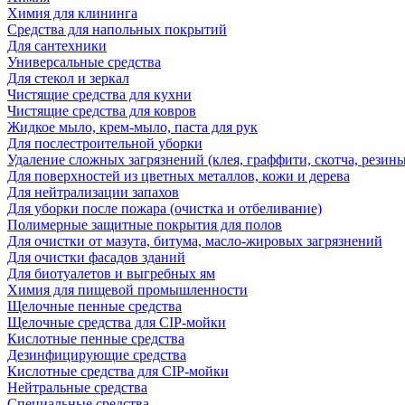
Химия для клининга
Средства для напольных покрытий
Для сантехники
Универсальные средства
Для стекол и зеркал
Чистящие средства для кухни
Чистящие средства для ковров
Жидкое мыло, крем-мыло, паста для рук
Для послестроительной уборки
Удаление сложных загрязнений (клея, граффити, скотча, резины
Для поверхностей из цветных металлов, кожи и дерева
Для нейтрализации запахов
Для уборки после пожара (очистка и отбеливание)
Полимерные защитные покрытия для полов
Для очистки от мазута, битума, масло-жировых загрязнений
Для очистки фасадов зданий
Для биотуалетов и выгребных ям
Химия для пищевой промышленности
Щелочные пенные средства
Щелочные средства для CIP-мойки
Кислотные пенные средства
Дезинфицирующие средства
Кислотные средства для CIP-мойки
Нейтральные средства
Специальные средства