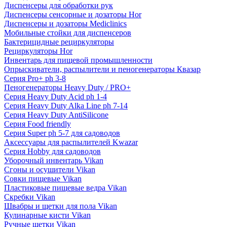
Диспенсеры для обработки рук
Диспенсеры сенсорные и дозаторы Hor
Диспенсеры и дозаторы Mediclinics
Мобильные стойки для диспенсеров
Бактерицидные рециркуляторы
Рециркуляторы Hor
Инвентарь для пищевой промышленности
Опрыскиватели, распылители и пеногенераторы Квазар
Серия Pro+ ph 3-8
Пеногенераторы Heavy Duty / PRO+
Серия Heavy Duty Acid ph 1-4
Серия Heavy Duty Alka Line ph 7-14
Серия Heavy Duty AntiSilicone
Серия Food friendly
Серия Super ph 5-7 для садоводов
Аксессуары для распылителей Kwazar
Серия Hobby для садоводов
Уборочный инвентарь Vikan
Сгоны и осушители Vikan
Совки пищевые Vikan
Пластиковые пищевые ведра Vikan
Скребки Vikan
Швабры и щетки для пола Vikan
Кулинарные кисти Vikan
Ручные щетки Vikan