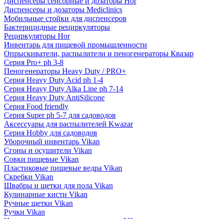
Диспенсеры сенсорные и дозаторы Hor
Диспенсеры и дозаторы Mediclinics
Мобильные стойки для диспенсеров
Бактерицидные рециркуляторы
Рециркуляторы Hor
Инвентарь для пищевой промышленности
Опрыскиватели, распылители и пеногенераторы Квазар
Серия Pro+ ph 3-8
Пеногенераторы Heavy Duty / PRO+
Серия Heavy Duty Acid ph 1-4
Серия Heavy Duty Alka Line ph 7-14
Серия Heavy Duty AntiSilicone
Серия Food friendly
Серия Super ph 5-7 для садоводов
Аксессуары для распылителей Kwazar
Серия Hobby для садоводов
Уборочный инвентарь Vikan
Сгоны и осушители Vikan
Совки пищевые Vikan
Пластиковые пищевые ведра Vikan
Скребки Vikan
Швабры и щетки для пола Vikan
Кулинарные кисти Vikan
Ручные щетки Vikan
Ручки Vikan