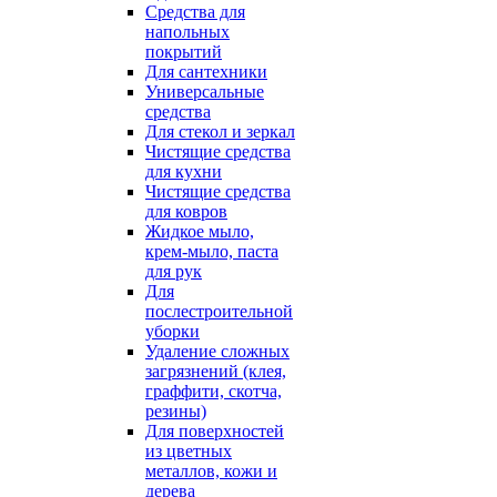
Средства для
напольных
покрытий
Для сантехники
Универсальные
средства
Для стекол и зеркал
Чистящие средства
для кухни
Чистящие средства
для ковров
Жидкое мыло,
крем-мыло, паста
для рук
Для
послестроительной
уборки
Удаление сложных
загрязнений (клея,
граффити, скотча,
резины)
Для поверхностей
из цветных
металлов, кожи и
дерева