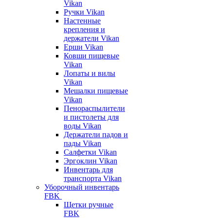
Vikan
Ручки Vikan
Настенные
крепления и
держатели Vikan
Ерши Vikan
Ковши пищевые
Vikan
Лопаты и вилы
Vikan
Мешалки пищевые
Vikan
Пенораспылители
и пистолеты для
воды Vikan
Держатели падов и
пады Vikan
Салфетки Vikan
Эргоклин Vikan
Инвентарь для
транспорта Vikan
Уборочный инвентарь
FBK
Щетки ручные
FBK