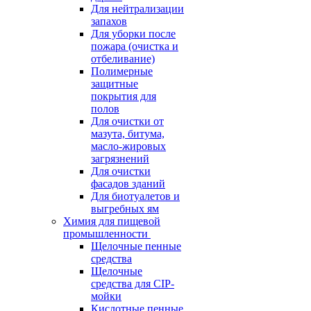
Для нейтрализации
запахов
Для уборки после
пожара (очистка и
отбеливание)
Полимерные
защитные
покрытия для
полов
Для очистки от
мазута, битума,
масло-жировых
загрязнений
Для очистки
фасадов зданий
Для биотуалетов и
выгребных ям
Химия для пищевой
промышленности
Щелочные пенные
средства
Щелочные
средства для CIP-
мойки
Кислотные пенные