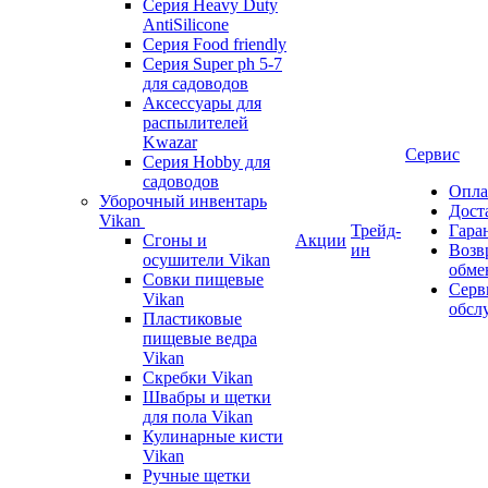
Серия Heavy Duty
AntiSilicone
Серия Food friendly
Серия Super ph 5-7
для садоводов
Аксессуары для
распылителей
Kwazar
Сервис
Серия Hobby для
садоводов
Опла
Уборочный инвентарь
Дост
Vikan
Трейд-
Гара
Сгоны и
Акции
ин
Возв
осушители Vikan
обме
Совки пищевые
Серв
Vikan
обсл
Пластиковые
пищевые ведра
Vikan
Скребки Vikan
Швабры и щетки
для пола Vikan
Кулинарные кисти
Vikan
Ручные щетки