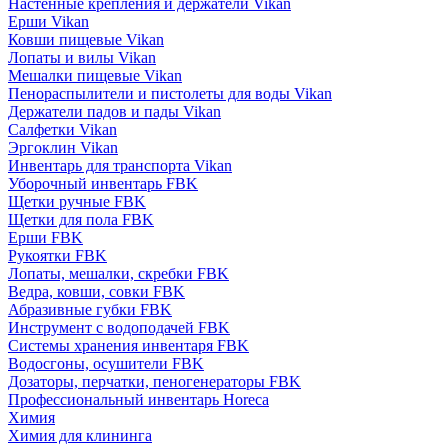
Настенные крепления и держатели Vikan
Ерши Vikan
Ковши пищевые Vikan
Лопаты и вилы Vikan
Мешалки пищевые Vikan
Пенораспылители и пистолеты для воды Vikan
Держатели падов и пады Vikan
Салфетки Vikan
Эргоклин Vikan
Инвентарь для транспорта Vikan
Уборочный инвентарь FBK
Щетки ручные FBK
Щетки для пола FBK
Ерши FBK
Рукоятки FBK
Лопаты, мешалки, скребки FBK
Ведра, ковши, совки FBK
Абразивные губки FBK
Инструмент с водоподачей FBK
Системы хранения инвентаря FBK
Водосгоны, осушители FBK
Дозаторы, перчатки, пеногенераторы FBK
Профессиональный инвентарь Horeca
Химия
Химия для клининга