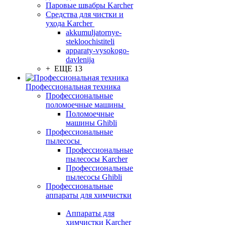
Паровые швабры Karcher
Средства для чистки и
ухода Karcher
akkumuljatornye-
stekloochistiteli
apparaty-vysokogo-
davlenija
+ ЕЩЕ 13
Профессиональная техника
Профессиональные
поломоечные машины
Поломоечные
машины Ghibli
Профессиональные
пылесосы
Профессиональные
пылесосы Karcher
Профессиональные
пылесосы Ghibli
Профессиональные
аппараты для химчистки
Аппараты для
химчистки Karcher