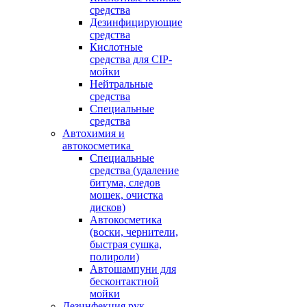
средства
Дезинфицирующие
средства
Кислотные
средства для CIP-
мойки
Нейтральные
средства
Специальные
средства
Автохимия и
автокосметика
Специальные
средства (удаление
битума, следов
мошек, очистка
дисков)
Автокосметика
(воски, чернители,
быстрая сушка,
полироли)
Автошампуни для
бесконтактной
мойки
Дезинфекция рук