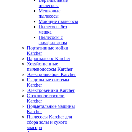
Вертикальные
пылесосы
Мешковые
пылесосы
Моющие пылесосы
Пылесосы без
мешка
Пылесосы с
аквафильтром
Портативные мойки
Karcher
Паропылесос Karcher
Хозяйственные
пылеводососы Karcher
Электрошвабры Karcher
Гладильные системы
Karcher
Электровеники Karcher
Стеклоочистители
Karcher
Подметальные машины
Karcher
Пылесосы Karcher для
сбора золы и сухого
мысора