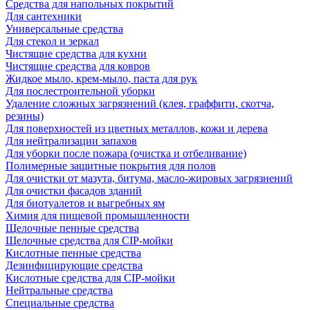
Средства для напольных покрытий
Для сантехники
Универсальные средства
Для стекол и зеркал
Чистящие средства для кухни
Чистящие средства для ковров
Жидкое мыло, крем-мыло, паста для рук
Для послестроительной уборки
Удаление сложных загрязнений (клея, граффити, скотча,
резины)
Для поверхностей из цветных металлов, кожи и дерева
Для нейтрализации запахов
Для уборки после пожара (очистка и отбеливание)
Полимерные защитные покрытия для полов
Для очистки от мазута, битума, масло-жировых загрязнений
Для очистки фасадов зданий
Для биотуалетов и выгребных ям
Химия для пищевой промышленности
Щелочные пенные средства
Щелочные средства для CIP-мойки
Кислотные пенные средства
Дезинфицирующие средства
Кислотные средства для CIP-мойки
Нейтральные средства
Специальные средства