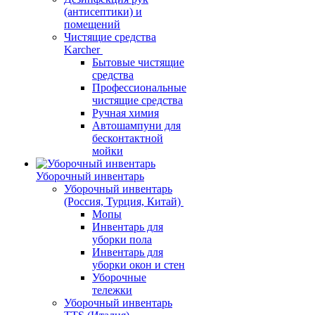
(антисептики) и
помещений
Чистящие средства
Karcher
Бытовые чистящие
средства
Профессиональные
чистящие средства
Ручная химия
Автошампуни для
бесконтактной
мойки
Уборочный инвентарь
Уборочный инвентарь
(Россия, Турция, Китай)
Мопы
Инвентарь для
уборки пола
Инвентарь для
уборки окон и стен
Уборочные
тележки
Уборочный инвентарь