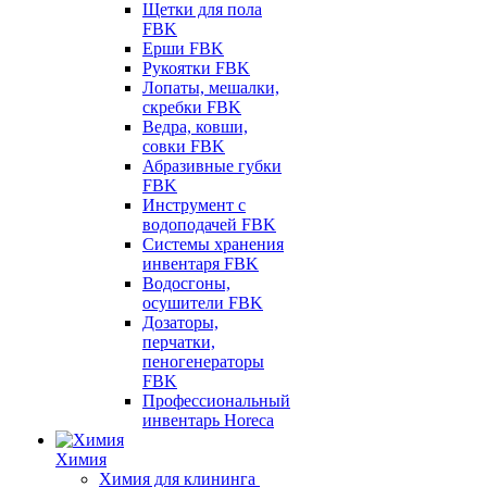
Щетки для пола
FBK
Ерши FBK
Рукоятки FBK
Лопаты, мешалки,
скребки FBK
Ведра, ковши,
совки FBK
Абразивные губки
FBK
Инструмент с
водоподачей FBK
Системы хранения
инвентаря FBK
Водосгоны,
осушители FBK
Дозаторы,
перчатки,
пеногенераторы
FBK
Профессиональный
инвентарь Horeca
Химия
Химия для клининга