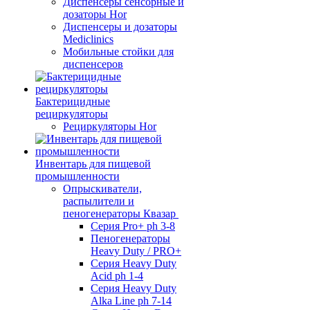
Диспенсеры сенсорные и
дозаторы Hor
Диспенсеры и дозаторы
Mediclinics
Мобильные стойки для
диспенсеров
Бактерицидные
рециркуляторы
Рециркуляторы Hor
Инвентарь для пищевой
промышленности
Опрыскиватели,
распылители и
пеногенераторы Квазар
Серия Pro+ ph 3-8
Пеногенераторы
Heavy Duty / PRO+
Серия Heavy Duty
Acid ph 1-4
Серия Heavy Duty
Alka Line ph 7-14