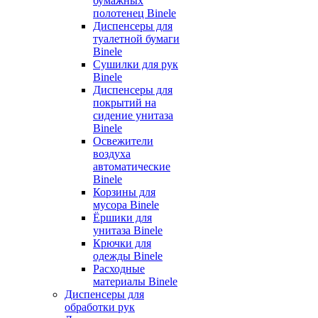
бумажных
полотенец Binele
Диспенсеры для
туалетной бумаги
Binele
Сушилки для рук
Binele
Диспенсеры для
покрытий на
сидение унитаза
Binele
Освежители
воздуха
автоматические
Binele
Корзины для
мусора Binele
Ёршики для
унитаза Binele
Крючки для
одежды Binele
Расходные
материалы Binele
Диспенсеры для
обработки рук