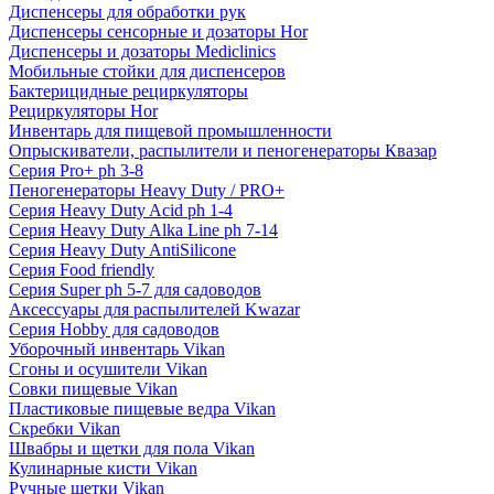
Диспенсеры для обработки рук
Диспенсеры сенсорные и дозаторы Hor
Диспенсеры и дозаторы Mediclinics
Мобильные стойки для диспенсеров
Бактерицидные рециркуляторы
Рециркуляторы Hor
Инвентарь для пищевой промышленности
Опрыскиватели, распылители и пеногенераторы Квазар
Серия Pro+ ph 3-8
Пеногенераторы Heavy Duty / PRO+
Серия Heavy Duty Acid ph 1-4
Серия Heavy Duty Alka Line ph 7-14
Серия Heavy Duty AntiSilicone
Серия Food friendly
Серия Super ph 5-7 для садоводов
Аксессуары для распылителей Kwazar
Серия Hobby для садоводов
Уборочный инвентарь Vikan
Сгоны и осушители Vikan
Совки пищевые Vikan
Пластиковые пищевые ведра Vikan
Скребки Vikan
Швабры и щетки для пола Vikan
Кулинарные кисти Vikan
Ручные щетки Vikan