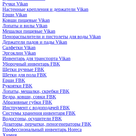
Ручки Vikan
Настенные крепления и держатели Vikan
Ерши Vikan
Ковши пищевые Vikan
Лопаты и вилы Vikan
Мешалки пищевые Vikan
Пенораспылители и пистолеты для воды Vikan
Держатели падов и пады Vikan
Салфетки Vikan
Эргоклин Vikan
Инвентарь для транспорта Vikan
Уборочный инвентарь FBK
Щетки ручные FBK
Щетки для пола FBK
Ерши FBK
Рукоятки FBK
Лопаты, мешалки, скребки FBK
Ведра, ковши, совки FBK
Абразивные губки FBK
Инструмент с водоподачей FBK
Системы хранения инвентаря FBK
Водосгоны, осушители FBK
Дозаторы, перчатки, пеногенераторы FBK
Профессиональный инвентарь Horeca
Химия