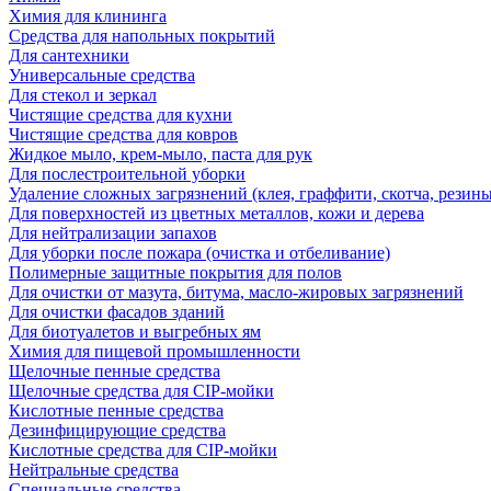
Химия для клининга
Средства для напольных покрытий
Для сантехники
Универсальные средства
Для стекол и зеркал
Чистящие средства для кухни
Чистящие средства для ковров
Жидкое мыло, крем-мыло, паста для рук
Для послестроительной уборки
Удаление сложных загрязнений (клея, граффити, скотча, резины
Для поверхностей из цветных металлов, кожи и дерева
Для нейтрализации запахов
Для уборки после пожара (очистка и отбеливание)
Полимерные защитные покрытия для полов
Для очистки от мазута, битума, масло-жировых загрязнений
Для очистки фасадов зданий
Для биотуалетов и выгребных ям
Химия для пищевой промышленности
Щелочные пенные средства
Щелочные средства для CIP-мойки
Кислотные пенные средства
Дезинфицирующие средства
Кислотные средства для CIP-мойки
Нейтральные средства
Специальные средства