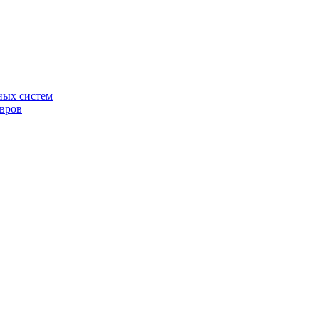
ных систем
овров