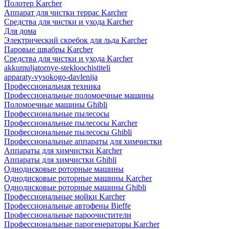
Полотер Karcher
Аппарат для чистки террас Karcher
Средства для чистки и ухода Karcher
Для дома
Электрический скребок для льда Karcher
Паровые швабры Karcher
Средства для чистки и ухода Karcher
akkumuljatornye-stekloochistiteli
apparaty-vysokogo-davlenija
Профессиональная техника
Профессиональные поломоечные машины
Поломоечные машины Ghibli
Профессиональные пылесосы
Профессиональные пылесосы Karcher
Профессиональные пылесосы Ghibli
Профессиональные аппараты для химчистки
Аппараты для химчистки Karcher
Аппараты для химчистки Ghibli
Однодисковые роторные машины
Однодисковые роторные машины Karcher
Однодисковые роторные машины Ghibli
Профессиональные мойки Karcher
Профессиональные автофены Bieffe
Профессиональные пароочистители
Профессиональные парогенераторы Karcher