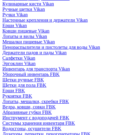
Кулинарные кисти Vikan
Ручные щетки Vikan
Ручки Vikan
Настенные крепления и держатели Vikan
Ерши Vikan
Ковши пищевые Vikan
Лопаты и вилы Vikan
Мешалки пищевые Vikan
Пенораспылители и пистолеты для воды Vikan
Держатели падов и пады Vikan
Салфетки Vikan
Эргоклин Vikan
Инвентарь для транспорта Vikan
Уборочный инвентарь FBK
Щетки ручные FBK
Щетки для пола FBK
Ерши FBK
Рукоятки FBK
Лопаты, мешалки, скребки FBK
Ведра, ковши, совки FBK
Абразивные губки FBK
Инструмент с водоподачей FBK
Системы хранения инвентаря FBK
Водосгоны, осушители FBK
Дозаторы, перчатки, пеногенераторы FBK