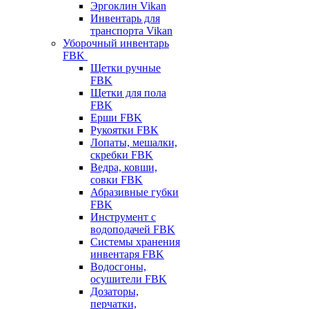
Эргоклин Vikan
Инвентарь для
транспорта Vikan
Уборочный инвентарь
FBK
Щетки ручные
FBK
Щетки для пола
FBK
Ерши FBK
Рукоятки FBK
Лопаты, мешалки,
скребки FBK
Ведра, ковши,
совки FBK
Абразивные губки
FBK
Инструмент с
водоподачей FBK
Системы хранения
инвентаря FBK
Водосгоны,
осушители FBK
Дозаторы,
перчатки,