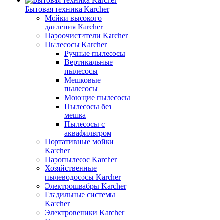
Бытовая техника Karcher
Мойки высокого
давления Karcher
Пароочистители Karcher
Пылесосы Karcher
Ручные пылесосы
Вертикальные
пылесосы
Мешковые
пылесосы
Моющие пылесосы
Пылесосы без
мешка
Пылесосы с
аквафильтром
Портативные мойки
Karcher
Паропылесос Karcher
Хозяйственные
пылеводососы Karcher
Электрошвабры Karcher
Гладильные системы
Karcher
Электровеники Karcher