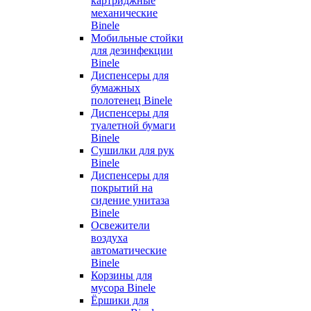
картриджные
механические
Binele
Мобильные стойки
для дезинфекции
Binele
Диспенсеры для
бумажных
полотенец Binele
Диспенсеры для
туалетной бумаги
Binele
Сушилки для рук
Binele
Диспенсеры для
покрытий на
сидение унитаза
Binele
Освежители
воздуха
автоматические
Binele
Корзины для
мусора Binele
Ёршики для