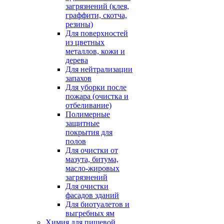
загрязнений (клея,
граффити, скотча,
резины)
Для поверхностей
из цветных
металлов, кожи и
дерева
Для нейтрализации
запахов
Для уборки после
пожара (очистка и
отбеливание)
Полимерные
защитные
покрытия для
полов
Для очистки от
мазута, битума,
масло-жировых
загрязнений
Для очистки
фасадов зданий
Для биотуалетов и
выгребных ям
Химия для пищевой