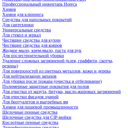
Профессиональный инвентарь Horeca
Химия
Химия для клининга
Средства для напольных покрытий
Для сантехники
Универсальные средства
Для стекол и зеркал
Чистящие средства для кухни
Чистящие средства для ковров
Жидкое мыло, крем-мыло, паста для рук
Для послестроительной уборки
Удаление сложных загрязнений (клея, граффити, скотча,
резины)
Для поверхностей из цветных металлов, кожи и дерева
Для нейтрализации запахов
Для уборки после пожара (очистка и отбеливание)
Полимерные защитные покрытия для полов
Для очистки от мазута, битума, масло-жировых загрязнений
Для очистки фасадов зданий
Для биотуалетов и выгребных ям
Химия для пищевой промышленности
Щелочные пенные средства
Щелочные средства для CIP-мойки
Кислотные пенные средства
Дезинфицирующие средства