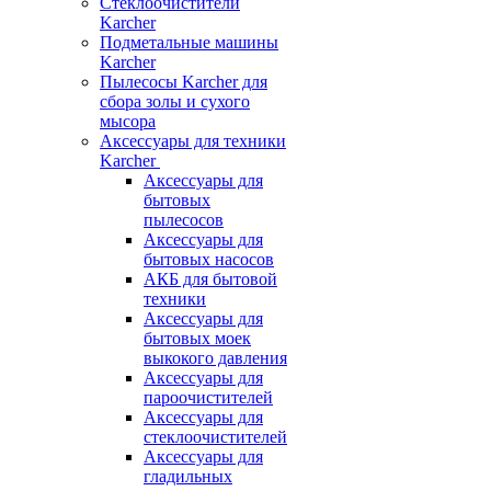
Стеклоочистители
Karcher
Подметальные машины
Karcher
Пылесосы Karcher для
сбора золы и сухого
мысора
Аксессуары для техники
Karcher
Аксессуары для
бытовых
пылесосов
Аксессуары для
бытовых насосов
АКБ для бытовой
техники
Аксессуары для
бытовых моек
выкокого давления
Аксессуары для
пароочистителей
Аксессуары для
стеклоочистителей
Аксессуары для
гладильных