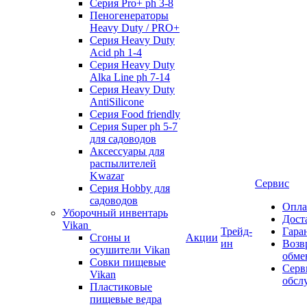
Серия Pro+ ph 3-8
Пеногенераторы
Heavy Duty / PRO+
Серия Heavy Duty
Acid ph 1-4
Серия Heavy Duty
Alka Line ph 7-14
Серия Heavy Duty
AntiSilicone
Серия Food friendly
Серия Super ph 5-7
для садоводов
Аксессуары для
распылителей
Kwazar
Сервис
Серия Hobby для
садоводов
Опла
Уборочный инвентарь
Дост
Vikan
Трейд-
Гара
Сгоны и
Акции
ин
Возв
осушители Vikan
обме
Совки пищевые
Серв
Vikan
обсл
Пластиковые
пищевые ведра