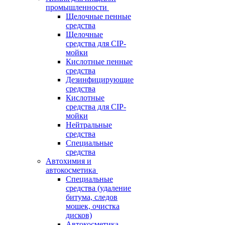
промышленности
Щелочные пенные
средства
Щелочные
средства для CIP-
мойки
Кислотные пенные
средства
Дезинфицирующие
средства
Кислотные
средства для CIP-
мойки
Нейтральные
средства
Специальные
средства
Автохимия и
автокосметика
Специальные
средства (удаление
битума, следов
мошек, очистка
дисков)
Автокосметика