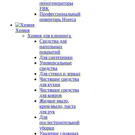
пеногенераторы
FBK
Профессиональный
инвентарь Horeca
Химия
Химия для клининга
Средства для
напольных
покрытий
Для сантехники
Универсальные
средства
Для стекол и зеркал
Чистящие средства
для кухни
Чистящие средства
для ковров
Жидкое мыло,
крем-мыло, паста
для рук
Для
послестроительной
уборки
Удаление сложных