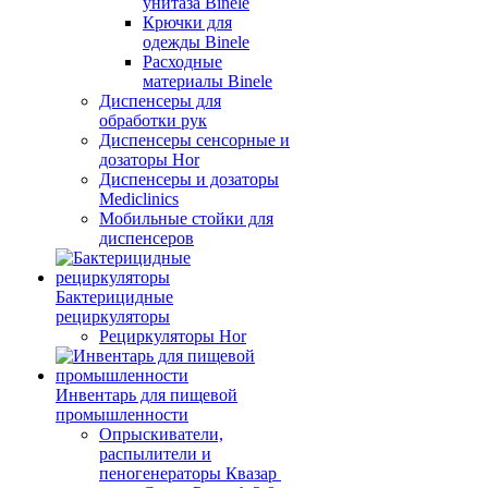
унитаза Binele
Крючки для
одежды Binele
Расходные
материалы Binele
Диспенсеры для
обработки рук
Диспенсеры сенсорные и
дозаторы Hor
Диспенсеры и дозаторы
Mediclinics
Мобильные стойки для
диспенсеров
Бактерицидные
рециркуляторы
Рециркуляторы Hor
Инвентарь для пищевой
промышленности
Опрыскиватели,
распылители и
пеногенераторы Квазар