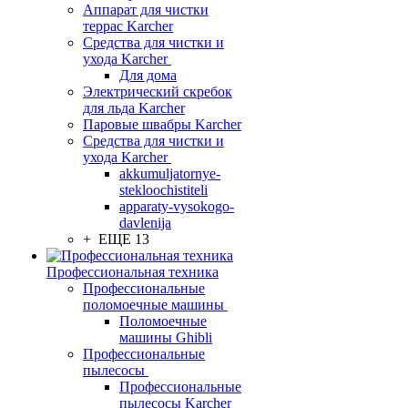
Аппарат для чистки
террас Karcher
Средства для чистки и
ухода Karcher
Для дома
Электрический скребок
для льда Karcher
Паровые швабры Karcher
Средства для чистки и
ухода Karcher
akkumuljatornye-
stekloochistiteli
apparaty-vysokogo-
davlenija
+ ЕЩЕ 13
Профессиональная техника
Профессиональные
поломоечные машины
Поломоечные
машины Ghibli
Профессиональные
пылесосы
Профессиональные
пылесосы Karcher