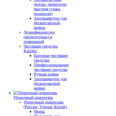
(воски, чернители,
быстрая сушка,
полироли)
Автошампуни для
бесконтактной
мойки
Дезинфекция рук
(антисептики) и
помещений
Чистящие средства
Karcher
Бытовые чистящие
средства
Профессиональные
чистящие средства
Ручная химия
Автошампуни для
бесконтактной
мойки
Уборочный инвентарь
Уборочный инвентарь
(Россия, Турция, Китай)
Мопы