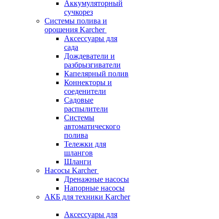
Аккумуляторный
сучкорез
Системы полива и
орошения Karcher
Аксессуары для
сада
Дождеватели и
разбрызгиватели
Капелярный полив
Коннекторы и
соеденители
Садовые
распылители
Системы
автоматического
полива
Тележки для
шлангов
Шланги
Насосы Karcher
Дренажные насосы
Напорные насосы
АКБ для техники Karcher
Аксессуары для