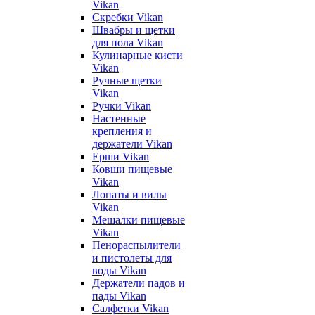
Vikan
Скребки Vikan
Швабры и щетки
для пола Vikan
Кулинарные кисти
Vikan
Ручные щетки
Vikan
Ручки Vikan
Настенные
крепления и
держатели Vikan
Ерши Vikan
Ковши пищевые
Vikan
Лопаты и вилы
Vikan
Мешалки пищевые
Vikan
Пенораспылители
и пистолеты для
воды Vikan
Держатели падов и
пады Vikan
Салфетки Vikan