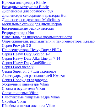
Крючки для одежды Binele
Расходные материалы Binele
Диспенсеры для обработки рук
Диспенсеры сенсорные и дозаторы Hor
Диспенсеры и дозаторы Mediclinics
Мобильные стойки для диспенсеров
Бактерицидные рециркуляторы
Рециркуляторы Hor
Инвентарь для пищевой промышленности
Опрыскиватели, распылители и пеногенераторы Квазар
Серия Pro+ ph 3-8
Пеногенераторы Heavy Duty / PRO+
Серия Heavy Duty Acid ph 1-4
Серия Heavy Duty Alka Line ph 7-14
Серия Heavy Duty AntiSilicone
Серия Food friendly
Серия Super ph 5-7 для садоводов
Аксессуары для распылителей Kwazar
Серия Hobby для садоводов
Уборочный инвентарь Vikan
Сгоны и осушители Vikan
Совки пищевые Vikan
Пластиковые пищевые ведра Vikan
Скребки Vikan
Швабры и щетки для пола Vikan