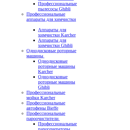
Профессиональные
пылесосы Ghibli
Профессиональные
аппараты для химчистки
Аппараты для
химчистки Karcher
Аппараты для
химчистки Ghibli
Однодисковые роторные
машины
Однодисковые
роторные машины
Karcher
Однодисковые
роторные машины
Ghibli
Профессиональные
мойки Karcher
Профессиональные
автофены Bieffe
Профессиональные
пароочистители
Профессиональные
парогенераторы