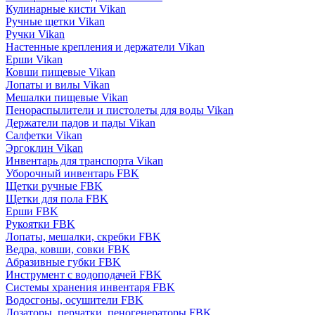
Кулинарные кисти Vikan
Ручные щетки Vikan
Ручки Vikan
Настенные крепления и держатели Vikan
Ерши Vikan
Ковши пищевые Vikan
Лопаты и вилы Vikan
Мешалки пищевые Vikan
Пенораспылители и пистолеты для воды Vikan
Держатели падов и пады Vikan
Салфетки Vikan
Эргоклин Vikan
Инвентарь для транспорта Vikan
Уборочный инвентарь FBK
Щетки ручные FBK
Щетки для пола FBK
Ерши FBK
Рукоятки FBK
Лопаты, мешалки, скребки FBK
Ведра, ковши, совки FBK
Абразивные губки FBK
Инструмент с водоподачей FBK
Системы хранения инвентаря FBK
Водосгоны, осушители FBK
Дозаторы, перчатки, пеногенераторы FBK