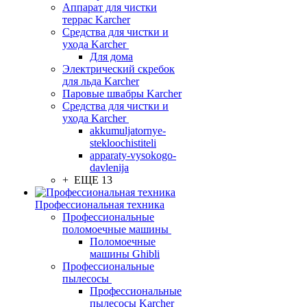
Аппарат для чистки
террас Karcher
Средства для чистки и
ухода Karcher
Для дома
Электрический скребок
для льда Karcher
Паровые швабры Karcher
Средства для чистки и
ухода Karcher
akkumuljatornye-
stekloochistiteli
apparaty-vysokogo-
davlenija
+ ЕЩЕ 13
Профессиональная техника
Профессиональные
поломоечные машины
Поломоечные
машины Ghibli
Профессиональные
пылесосы
Профессиональные
пылесосы Karcher