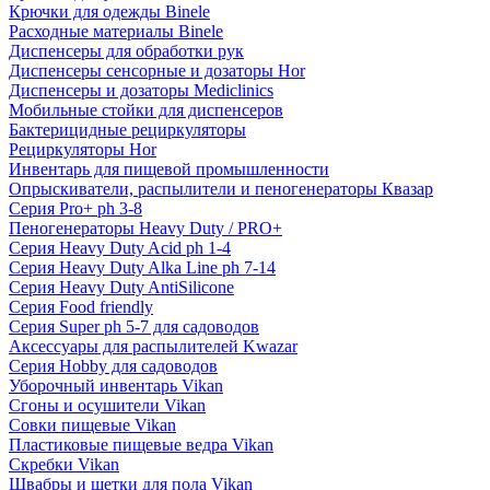
Крючки для одежды Binele
Расходные материалы Binele
Диспенсеры для обработки рук
Диспенсеры сенсорные и дозаторы Hor
Диспенсеры и дозаторы Mediclinics
Мобильные стойки для диспенсеров
Бактерицидные рециркуляторы
Рециркуляторы Hor
Инвентарь для пищевой промышленности
Опрыскиватели, распылители и пеногенераторы Квазар
Серия Pro+ ph 3-8
Пеногенераторы Heavy Duty / PRO+
Серия Heavy Duty Acid ph 1-4
Серия Heavy Duty Alka Line ph 7-14
Серия Heavy Duty AntiSilicone
Серия Food friendly
Серия Super ph 5-7 для садоводов
Аксессуары для распылителей Kwazar
Серия Hobby для садоводов
Уборочный инвентарь Vikan
Сгоны и осушители Vikan
Совки пищевые Vikan
Пластиковые пищевые ведра Vikan
Скребки Vikan
Швабры и щетки для пола Vikan