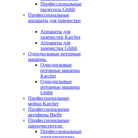
Профессиональные
пылесосы Ghibli
Профессиональные
аппараты для химчистки
Аппараты для
химчистки Karcher
Аппараты для
химчистки Ghibli
Однодисковые роторные
машины
Однодисковые
роторные машины
Karcher
Однодисковые
роторные машины
Ghibli
Профессиональные
мойки Karcher
Профессиональные
автофены Bieffe
Профессиональные
пароочистители
Профессиональные
парогенераторы