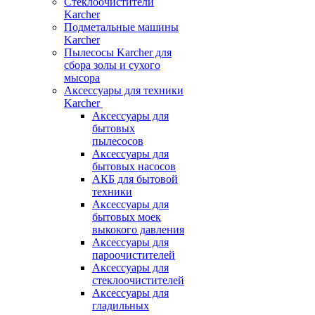
Стеклоочистители
Karcher
Подметальные машины
Karcher
Пылесосы Karcher для
сбора золы и сухого
мысора
Аксессуары для техники
Karcher
Аксессуары для
бытовых
пылесосов
Аксессуары для
бытовых насосов
АКБ для бытовой
техники
Аксессуары для
бытовых моек
выкокого давления
Аксессуары для
пароочистителей
Аксессуары для
стеклоочистителей
Аксессуары для
гладильных