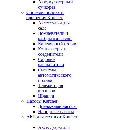
Аккумуляторный
сучкорез
Системы полива и
орошения Karcher
Аксессуары для
сада
Дождеватели и
разбрызгиватели
Капелярный полив
Коннекторы и
соеденители
Садовые
распылители
Системы
автоматического
полива
Тележки для
шлангов
Шланги
Насосы Karcher
Дренажные насосы
Напорные насосы
АКБ для техники Karcher
Аксессуары для