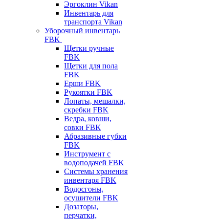
Эргоклин Vikan
Инвентарь для
транспорта Vikan
Уборочный инвентарь
FBK
Щетки ручные
FBK
Щетки для пола
FBK
Ерши FBK
Рукоятки FBK
Лопаты, мешалки,
скребки FBK
Ведра, ковши,
совки FBK
Абразивные губки
FBK
Инструмент с
водоподачей FBK
Системы хранения
инвентаря FBK
Водосгоны,
осушители FBK
Дозаторы,
перчатки,