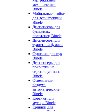
картриджные
механические
Binele
Мобильные стойки
для дезинфекции
Binele
Диспенсеры для
бумажных
полотенец Binele
Диспенсеры для
туалетной бумаги
Binele
Сушилки для рук
Binele
Диспенсеры для
покрытий на
сидение унитаза
Binele
Освежители
воздуха
автоматические
Binele
Корзины для
мусора Binele
Ёршики для