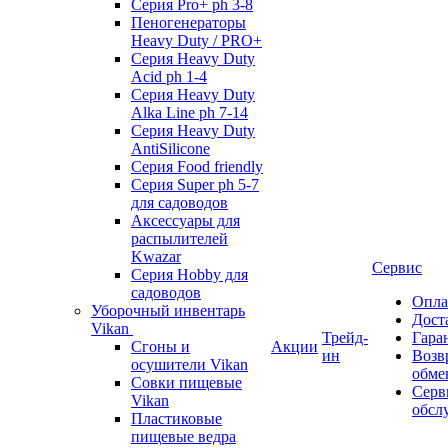
Серия Pro+ ph 3-8
Пеногенераторы
Heavy Duty / PRO+
Серия Heavy Duty
Acid ph 1-4
Серия Heavy Duty
Alka Line ph 7-14
Серия Heavy Duty
AntiSilicone
Серия Food friendly
Серия Super ph 5-7
для садоводов
Аксессуары для
распылителей
Kwazar
Сервис
Серия Hobby для
садоводов
Опла
Уборочный инвентарь
Дост
Vikan
Трейд-
Гара
Сгоны и
Акции
ин
Возв
осушители Vikan
обме
Совки пищевые
Серв
Vikan
обсл
Пластиковые
пищевые ведра