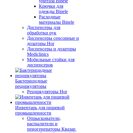
унитаза Binele
Крючки для
одежды Binele
Расходные
материалы Binele
Диспенсеры для
обработки рук
Диспенсеры сенсорные и
дозаторы Hor
Диспенсеры и дозаторы
Mediclinics
Мобильные стойки для
диспенсеров
Бактерицидные
рециркуляторы
Рециркуляторы Hor
Инвентарь для пищевой
промышленности
Опрыскиватели,
распылители и
пеногенераторы Квазар