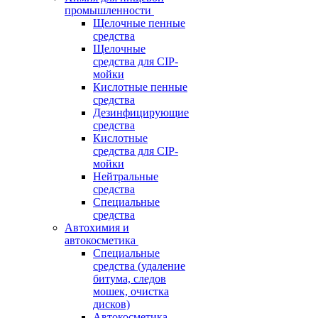
промышленности
Щелочные пенные
средства
Щелочные
средства для CIP-
мойки
Кислотные пенные
средства
Дезинфицирующие
средства
Кислотные
средства для CIP-
мойки
Нейтральные
средства
Специальные
средства
Автохимия и
автокосметика
Специальные
средства (удаление
битума, следов
мошек, очистка
дисков)
Автокосметика