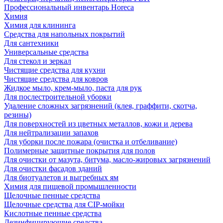
Профессиональный инвентарь Horeca
Химия
Химия для клининга
Средства для напольных покрытий
Для сантехники
Универсальные средства
Для стекол и зеркал
Чистящие средства для кухни
Чистящие средства для ковров
Жидкое мыло, крем-мыло, паста для рук
Для послестроительной уборки
Удаление сложных загрязнений (клея, граффити, скотча,
резины)
Для поверхностей из цветных металлов, кожи и дерева
Для нейтрализации запахов
Для уборки после пожара (очистка и отбеливание)
Полимерные защитные покрытия для полов
Для очистки от мазута, битума, масло-жировых загрязнений
Для очистки фасадов зданий
Для биотуалетов и выгребных ям
Химия для пищевой промышленности
Щелочные пенные средства
Щелочные средства для CIP-мойки
Кислотные пенные средства
Дезинфицирующие средства