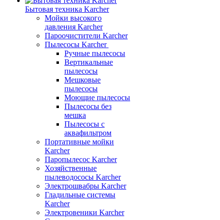
Бытовая техника Karcher
Мойки высокого
давления Karcher
Пароочистители Karcher
Пылесосы Karcher
Ручные пылесосы
Вертикальные
пылесосы
Мешковые
пылесосы
Моющие пылесосы
Пылесосы без
мешка
Пылесосы с
аквафильтром
Портативные мойки
Karcher
Паропылесос Karcher
Хозяйственные
пылеводососы Karcher
Электрошвабры Karcher
Гладильные системы
Karcher
Электровеники Karcher