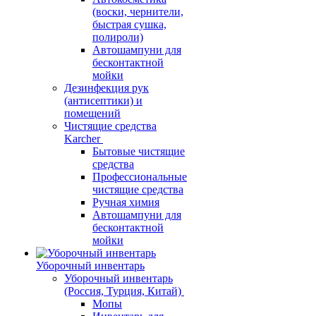
(воски, чернители,
быстрая сушка,
полироли)
Автошампуни для
бесконтактной
мойки
Дезинфекция рук
(антисептики) и
помещений
Чистящие средства
Karcher
Бытовые чистящие
средства
Профессиональные
чистящие средства
Ручная химия
Автошампуни для
бесконтактной
мойки
Уборочный инвентарь
Уборочный инвентарь
(Россия, Турция, Китай)
Мопы