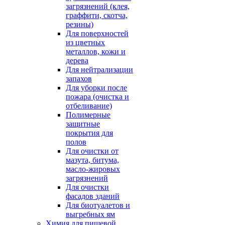
загрязнений (клея,
граффити, скотча,
резины)
Для поверхностей
из цветных
металлов, кожи и
дерева
Для нейтрализации
запахов
Для уборки после
пожара (очистка и
отбеливание)
Полимерные
защитные
покрытия для
полов
Для очистки от
мазута, битума,
масло-жировых
загрязнений
Для очистки
фасадов зданий
Для биотуалетов и
выгребных ям
Химия для пищевой