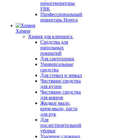
пеногенераторы
FBK
Профессиональный
инвентарь Horeca
Химия
Химия для клининга
Средства для
напольных
покрытий
Для сантехники
Универсальные
средства
Для стекол и зеркал
Чистящие средства
для кухни
Чистящие средства
для ковров
Жидкое мыло,
крем-мыло, паста
для рук
Для
послестроительной
уборки
Удаление сложных