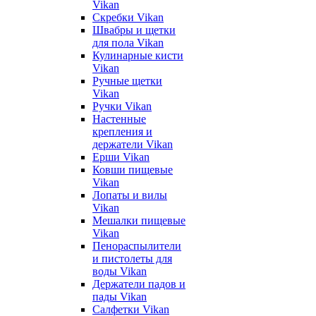
Vikan
Скребки Vikan
Швабры и щетки
для пола Vikan
Кулинарные кисти
Vikan
Ручные щетки
Vikan
Ручки Vikan
Настенные
крепления и
держатели Vikan
Ерши Vikan
Ковши пищевые
Vikan
Лопаты и вилы
Vikan
Мешалки пищевые
Vikan
Пенораспылители
и пистолеты для
воды Vikan
Держатели падов и
пады Vikan
Салфетки Vikan