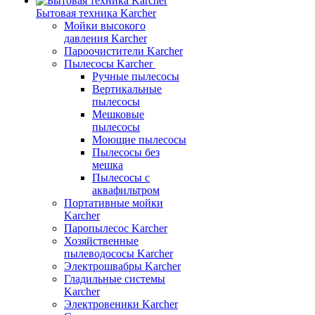
Бытовая техника Karcher
Мойки высокого
давления Karcher
Пароочистители Karcher
Пылесосы Karcher
Ручные пылесосы
Вертикальные
пылесосы
Мешковые
пылесосы
Моющие пылесосы
Пылесосы без
мешка
Пылесосы с
аквафильтром
Портативные мойки
Karcher
Паропылесос Karcher
Хозяйственные
пылеводососы Karcher
Электрошвабры Karcher
Гладильные системы
Karcher
Электровеники Karcher