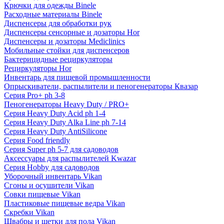
Крючки для одежды Binele
Расходные материалы Binele
Диспенсеры для обработки рук
Диспенсеры сенсорные и дозаторы Hor
Диспенсеры и дозаторы Mediclinics
Мобильные стойки для диспенсеров
Бактерицидные рециркуляторы
Рециркуляторы Hor
Инвентарь для пищевой промышленности
Опрыскиватели, распылители и пеногенераторы Квазар
Серия Pro+ ph 3-8
Пеногенераторы Heavy Duty / PRO+
Серия Heavy Duty Acid ph 1-4
Серия Heavy Duty Alka Line ph 7-14
Серия Heavy Duty AntiSilicone
Серия Food friendly
Серия Super ph 5-7 для садоводов
Аксессуары для распылителей Kwazar
Серия Hobby для садоводов
Уборочный инвентарь Vikan
Сгоны и осушители Vikan
Совки пищевые Vikan
Пластиковые пищевые ведра Vikan
Скребки Vikan
Швабры и щетки для пола Vikan