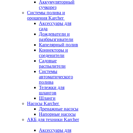
Аккумуляторный
сучкорез
Системы полива и
орошения Karcher
Аксессуары для
сада
Дождеватели и
разбрызгиватели
Капелярный полив
Коннекторы и
соеденители
Садовые
распылители
Системы
автоматического
полива
Тележки для
шлангов
Шланги
Насосы Karcher
Дренажные насосы
Напорные насосы
АКБ для техники Karcher
Аксессуары для