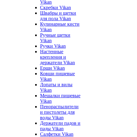
Vikan
Скребки Vikan
Швабры и щетки
для пола Vikan
Кулинарные кисти
Vikan
Ручные щетки
Vikan
Ручки Vikan
Настенные
крепления и
держатели Vikan
Ерши Vikan
Ковши пищевые
Vikan
Лопаты и вилы
Vikan
Мешалки пищевые
Vikan
Пенораспылители
и пистолеты для
воды Vikan
Держатели падов и
пады Vikan
Салфетки Vikan