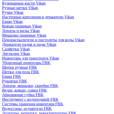
Кулинарные кисти Vikan
Ручные щетки Vikan
Ручки Vikan
Настенные крепления и держатели Vikan
Ерши Vikan
Ковши пищевые Vikan
Лопаты и вилы Vikan
Мешалки пищевые Vikan
Пенораспылители и пистолеты для воды Vikan
Держатели падов и пады Vikan
Салфетки Vikan
Эргоклин Vikan
Инвентарь для транспорта Vikan
Уборочный инвентарь FBK
Щетки ручные FBK
Щетки для пола FBK
Ерши FBK
Рукоятки FBK
Лопаты, мешалки, скребки FBK
Ведра, ковши, совки FBK
Абразивные губки FBK
Инструмент с водоподачей FBK
Системы хранения инвентаря FBK
Водосгоны, осушители FBK
Дозаторы, перчатки, пеногенераторы FBK