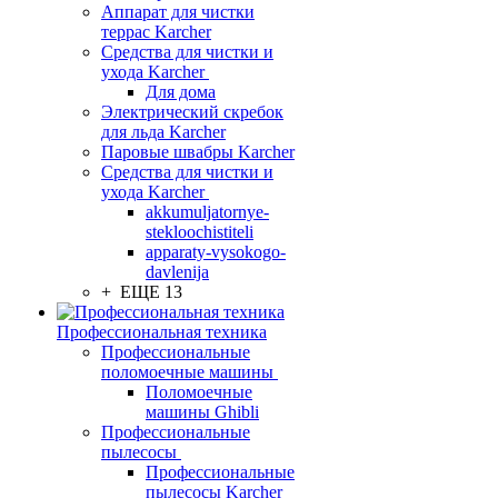
Аппарат для чистки
террас Karcher
Средства для чистки и
ухода Karcher
Для дома
Электрический скребок
для льда Karcher
Паровые швабры Karcher
Средства для чистки и
ухода Karcher
akkumuljatornye-
stekloochistiteli
apparaty-vysokogo-
davlenija
+ ЕЩЕ 13
Профессиональная техника
Профессиональные
поломоечные машины
Поломоечные
машины Ghibli
Профессиональные
пылесосы
Профессиональные
пылесосы Karcher