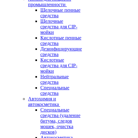
промышленности
Щелочные пенные
средства
Щелочные
средства для CIP-
мойки
Кислотные пенные
средства
Дезинфицирующие
средства
Кислотные
средства для CIP-
мойки
Нейтральные
средства
Специальные
средства
Автохимия и
автокосметика
Специальные
средства (удаление
битума, следов
мошек, очистка
дисков)
Автокосметика