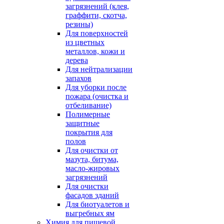
загрязнений (клея,
граффити, скотча,
резины)
Для поверхностей
из цветных
металлов, кожи и
дерева
Для нейтрализации
запахов
Для уборки после
пожара (очистка и
отбеливание)
Полимерные
защитные
покрытия для
полов
Для очистки от
мазута, битума,
масло-жировых
загрязнений
Для очистки
фасадов зданий
Для биотуалетов и
выгребных ям
Химия для пищевой