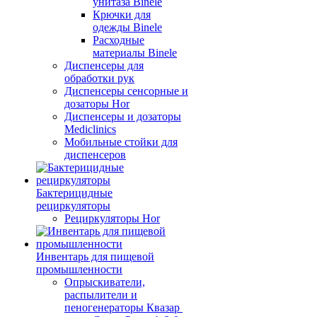
унитаза Binele
Крючки для
одежды Binele
Расходные
материалы Binele
Диспенсеры для
обработки рук
Диспенсеры сенсорные и
дозаторы Hor
Диспенсеры и дозаторы
Mediclinics
Мобильные стойки для
диспенсеров
Бактерицидные
рециркуляторы
Рециркуляторы Hor
Инвентарь для пищевой
промышленности
Опрыскиватели,
распылители и
пеногенераторы Квазар