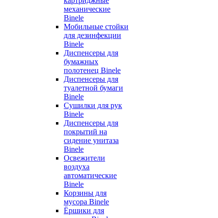
картриджные
механические
Binele
Мобильные стойки
для дезинфекции
Binele
Диспенсеры для
бумажных
полотенец Binele
Диспенсеры для
туалетной бумаги
Binele
Сушилки для рук
Binele
Диспенсеры для
покрытий на
сидение унитаза
Binele
Освежители
воздуха
автоматические
Binele
Корзины для
мусора Binele
Ёршики для