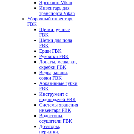
Эргоклин Vikan
Инвентарь для
транспорта Vikan
Уборочный инвентарь
FBK
Щетки ручные
FBK
Щетки для пола
FBK
Ерши FBK
Рукоятки FBK
Лопаты, мешалки,
скребки FBK
Ведра, ковши,
совки FBK
Абразивные губки
FBK
Инструмент с
водоподачей FBK
Системы хранения
инвентаря FBK
Водосгоны,
осушители FBK
Дозаторы,
перчатки,