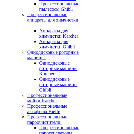
Профессиональные
пылесосы Ghibli
Профессиональные
аппараты для химчистки
Аппараты для
химчистки Karcher
Аппараты для
химчистки Ghibli
Однодисковые роторные
машины
Однодисковые
роторные машины
Karcher
Однодисковые
роторные машины
Ghibli
Профессиональные
мойки Karcher
Профессиональные
автофены Bieffe
Профессиональные
пароочистители
Профессиональные
парогенераторы