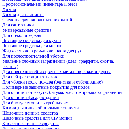
Профессиональный инвентарь Horeca
Химия
Химия для клининга
Средства для напольных покрытий
Для сантехники
Универсальные средства
Для стекол и зеркал
Чистящие средства для кухни
Чистящие средства для ковров
Жидкое мыло, крем-мыло, паста для рук
Для послестроительной уборки
Удаление сложных загрязнений (клея, граффити, скотча,
резины)
Для поверхностей из цветных металлов, кожи и дерева
Для нейтрализации запахов
Для уборки после пожара (очистка и отбеливание)
Полимерные защитные покрытия для полов
Для очистки от мазута, битума, масло-жировых загрязнений
Для очистки фасадов зданий
Для биотуалетов и выгребных ям
Химия для пищевой промышленности
Щелочные пенные средства
Щелочные средства для CIP-мойки
Кислотные пенные средства
Дезинфицирующие средства