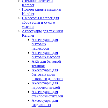
Стеклоочистители
Karcher
Подметальные машины
Karcher
Пылесосы Karcher для
сбора золы и сухого
мысора
Аксессуары для техники
Karcher
Аксессуары для
бытовых
пылесосов
Аксессуары для
бытовых насосов
АКБ для бытовой
техники
Аксессуары для
бытовых моек
выкокого давления
Аксессуары для
пароочистителей
Аксессуары для
стеклоочистителей
Аксессуары для
гладильных