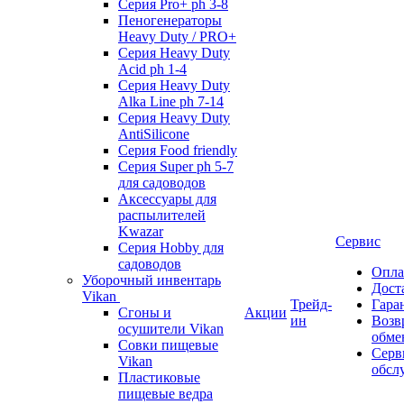
Серия Pro+ ph 3-8
Пеногенераторы
Heavy Duty / PRO+
Серия Heavy Duty
Acid ph 1-4
Серия Heavy Duty
Alka Line ph 7-14
Серия Heavy Duty
AntiSilicone
Серия Food friendly
Серия Super ph 5-7
для садоводов
Аксессуары для
распылителей
Kwazar
Сервис
Серия Hobby для
садоводов
Опла
Уборочный инвентарь
Дост
Vikan
Трейд-
Гара
Сгоны и
Акции
ин
Возв
осушители Vikan
обме
Совки пищевые
Серв
Vikan
обсл
Пластиковые
пищевые ведра