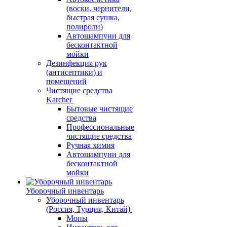
(воски, чернители,
быстрая сушка,
полироли)
Автошампуни для
бесконтактной
мойки
Дезинфекция рук
(антисептики) и
помещений
Чистящие средства
Karcher
Бытовые чистящие
средства
Профессиональные
чистящие средства
Ручная химия
Автошампуни для
бесконтактной
мойки
Уборочный инвентарь
Уборочный инвентарь
(Россия, Турция, Китай)
Мопы