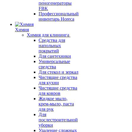
пеногенераторы
FBK
Профессиональный
инвентарь Horeca
Химия
Химия для клининга
Средства для
напольных
покрытий
Для сантехники
Универсальные
средства
Для стекол и зеркал
Чистящие средства
для кухни
Чистящие средства
для ковров
Жидкое мыло,
крем-мыло, паста
для рук
Для
послестроительной
уборки
Удаление сложных