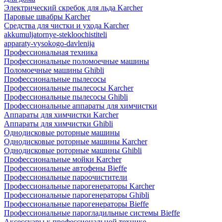
Электрический скребок для льда Karcher
Паровые швабры Karcher
Средства для чистки и ухода Karcher
akkumuljatornye-stekloochistiteli
apparaty-vysokogo-davlenija
Профессиональная техника
Профессиональные поломоечные машины
Поломоечные машины Ghibli
Профессиональные пылесосы
Профессиональные пылесосы Karcher
Профессиональные пылесосы Ghibli
Профессиональные аппараты для химчистки
Аппараты для химчистки Karcher
Аппараты для химчистки Ghibli
Однодисковые роторные машины
Однодисковые роторные машины Karcher
Однодисковые роторные машины Ghibli
Профессиональные мойки Karcher
Профессиональные автофены Bieffe
Профессиональные пароочистители
Профессиональные парогенераторы Karcher
Профессиональные парогенераторы Ghibli
Профессиональные парогенераторы Bieffe
Профессиональные парогладильные системы Bieffe
Аксессуары к профессиональной технике