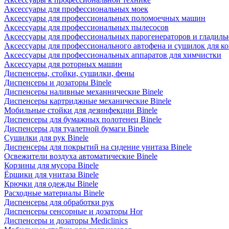
Аксессуары для профессиональных моек
Аксессуары для профессиональных поломоечных машин
Аксессуары для профессиональных пылесосов
Аксессуары для профессиональных парогенераторов и гладиль
Аксессуары для профессионального автофена и сушилок для к
Аксессуары для профессиональных аппаратов для химчистки
Аксессуары для роторных машин
Диспенсеры, стойки, сушилки, фены
Диспенсеры и дозаторы Binele
Диспенсеры наливные механнические Binele
Диспенсеры картриджные механические Binele
Мобильные стойки для дезинфекции Binele
Диспенсеры для бумажных полотенец Binele
Диспенсеры для туалетной бумаги Binele
Сушилки для рук Binele
Диспенсеры для покрытий на сидение унитаза Binele
Освежители воздуха автоматические Binele
Корзины для мусора Binele
Ёршики для унитаза Binele
Крючки для одежды Binele
Расходные материалы Binele
Диспенсеры для обработки рук
Диспенсеры сенсорные и дозаторы Hor
Диспенсеры и дозаторы Mediclinics