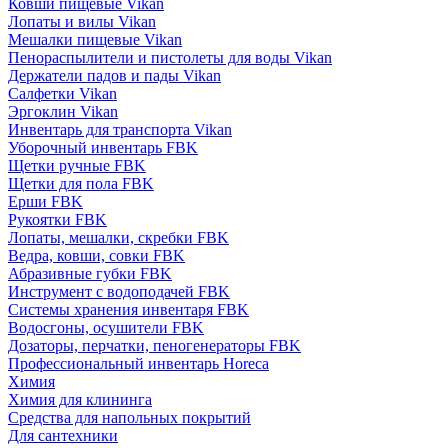
Ковши пищевые Vikan
Лопаты и вилы Vikan
Мешалки пищевые Vikan
Пенораспылители и пистолеты для воды Vikan
Держатели падов и пады Vikan
Салфетки Vikan
Эргоклин Vikan
Инвентарь для транспорта Vikan
Уборочный инвентарь FBK
Щетки ручные FBK
Щетки для пола FBK
Ерши FBK
Рукоятки FBK
Лопаты, мешалки, скребки FBK
Ведра, ковши, совки FBK
Абразивные губки FBK
Инструмент с водоподачей FBK
Системы хранения инвентаря FBK
Водосгоны, осушители FBK
Дозаторы, перчатки, пеногенераторы FBK
Профессиональный инвентарь Horeca
Химия
Химия для клининга
Средства для напольных покрытий
Для сантехники