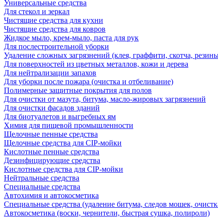
Универсальные средства
Для стекол и зеркал
Чистящие средства для кухни
Чистящие средства для ковров
Жидкое мыло, крем-мыло, паста для рук
Для послестроительной уборки
Удаление сложных загрязнений (клея, граффити, скотча, резины
Для поверхностей из цветных металлов, кожи и дерева
Для нейтрализации запахов
Для уборки после пожара (очистка и отбеливание)
Полимерные защитные покрытия для полов
Для очистки от мазута, битума, масло-жировых загрязнений
Для очистки фасадов зданий
Для биотуалетов и выгребных ям
Химия для пищевой промышленности
Щелочные пенные средства
Щелочные средства для CIP-мойки
Кислотные пенные средства
Дезинфицирующие средства
Кислотные средства для CIP-мойки
Нейтральные средства
Специальные средства
Автохимия и автокосметика
Специальные средства (удаление битума, следов мошек, очистк
Автокосметика (воски, чернители, быстрая сушка, полироли)