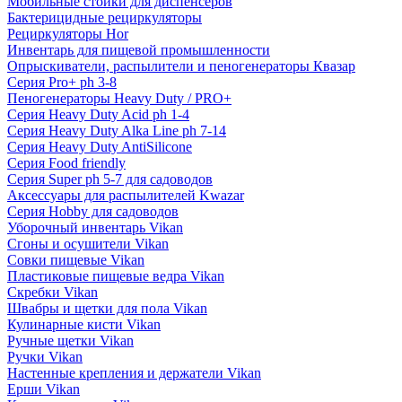
Мобильные стойки для диспенсеров
Бактерицидные рециркуляторы
Рециркуляторы Hor
Инвентарь для пищевой промышленности
Опрыскиватели, распылители и пеногенераторы Квазар
Серия Pro+ ph 3-8
Пеногенераторы Heavy Duty / PRO+
Серия Heavy Duty Acid ph 1-4
Серия Heavy Duty Alka Line ph 7-14
Серия Heavy Duty AntiSilicone
Серия Food friendly
Серия Super ph 5-7 для садоводов
Аксессуары для распылителей Kwazar
Серия Hobby для садоводов
Уборочный инвентарь Vikan
Сгоны и осушители Vikan
Совки пищевые Vikan
Пластиковые пищевые ведра Vikan
Скребки Vikan
Швабры и щетки для пола Vikan
Кулинарные кисти Vikan
Ручные щетки Vikan
Ручки Vikan
Настенные крепления и держатели Vikan
Ерши Vikan