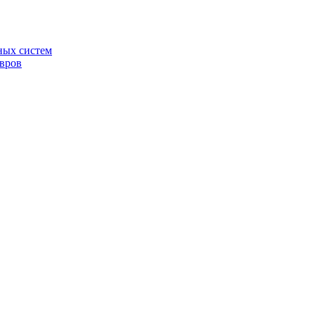
ных систем
овров