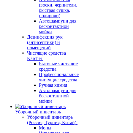
(воски, чернители,
быстрая сушка,
полироли)
Автошампуни для
бесконтактной
мойки
Дезинфекция рук
(антисептики) и
помещений
Чистящие средства
Karcher
Бытовые чистящие
средства
Профессиональные
чистящие средства
Ручная химия
Автошампуни для
бесконтактной
мойки
Уборочный инвентарь
Уборочный инвентарь
(Россия, Турция, Китай)
Мопы