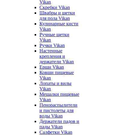
Vikan
Скребки Vikan
Швабры и щетки
для пола Vikan
Кулинарные кисти
Vikan
Ручные щетки
Vikan
Ручки Vikan
Настенные
крепления и
держатели Vikan
Ерши Vikan
Ковши пищевые
Vikan
Лопаты и вилы
Vikan
Мешалки пищевые
Vikan
Пенораспылители
и пистолеты для
воды Vikan
Держатели падов и
пады Vikan
Салфетки Vikan