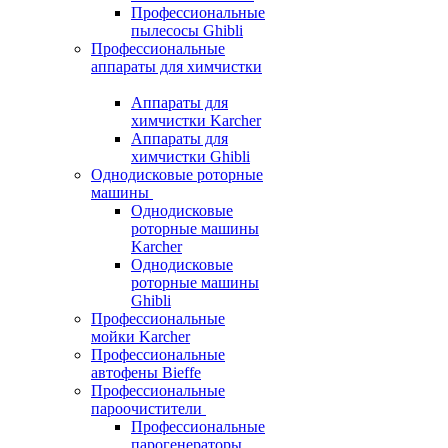
Профессиональные
пылесосы Ghibli
Профессиональные
аппараты для химчистки
Аппараты для
химчистки Karcher
Аппараты для
химчистки Ghibli
Однодисковые роторные
машины
Однодисковые
роторные машины
Karcher
Однодисковые
роторные машины
Ghibli
Профессиональные
мойки Karcher
Профессиональные
автофены Bieffe
Профессиональные
пароочистители
Профессиональные
парогенераторы