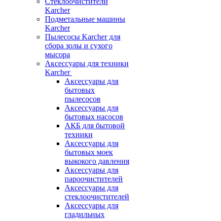
Стеклоочистители
Karcher
Подметальные машины
Karcher
Пылесосы Karcher для
сбора золы и сухого
мысора
Аксессуары для техники
Karcher
Аксессуары для
бытовых
пылесосов
Аксессуары для
бытовых насосов
АКБ для бытовой
техники
Аксессуары для
бытовых моек
выкокого давления
Аксессуары для
пароочистителей
Аксессуары для
стеклоочистителей
Аксессуары для
гладильных