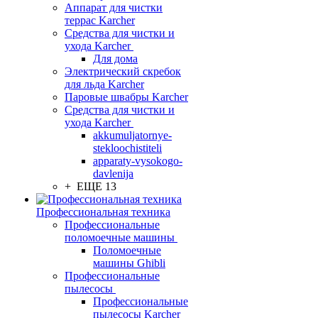
Аппарат для чистки
террас Karcher
Средства для чистки и
ухода Karcher
Для дома
Электрический скребок
для льда Karcher
Паровые швабры Karcher
Средства для чистки и
ухода Karcher
akkumuljatornye-
stekloochistiteli
apparaty-vysokogo-
davlenija
+ ЕЩЕ 13
Профессиональная техника
Профессиональные
поломоечные машины
Поломоечные
машины Ghibli
Профессиональные
пылесосы
Профессиональные
пылесосы Karcher