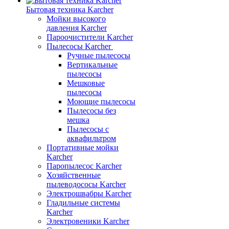
Бытовая техника Karcher
Мойки высокого
давления Karcher
Пароочистители Karcher
Пылесосы Karcher
Ручные пылесосы
Вертикальные
пылесосы
Мешковые
пылесосы
Моющие пылесосы
Пылесосы без
мешка
Пылесосы с
аквафильтром
Портативные мойки
Karcher
Паропылесос Karcher
Хозяйственные
пылеводососы Karcher
Электрошвабры Karcher
Гладильные системы
Karcher
Электровеники Karcher