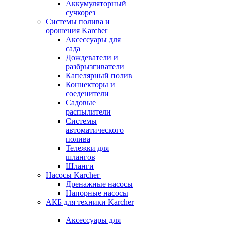
Аккумуляторный
сучкорез
Системы полива и
орошения Karcher
Аксессуары для
сада
Дождеватели и
разбрызгиватели
Капелярный полив
Коннекторы и
соеденители
Садовые
распылители
Системы
автоматического
полива
Тележки для
шлангов
Шланги
Насосы Karcher
Дренажные насосы
Напорные насосы
АКБ для техники Karcher
Аксессуары для