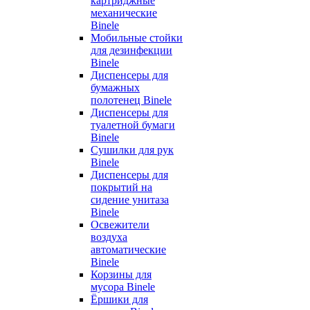
картриджные
механические
Binele
Мобильные стойки
для дезинфекции
Binele
Диспенсеры для
бумажных
полотенец Binele
Диспенсеры для
туалетной бумаги
Binele
Сушилки для рук
Binele
Диспенсеры для
покрытий на
сидение унитаза
Binele
Освежители
воздуха
автоматические
Binele
Корзины для
мусора Binele
Ёршики для