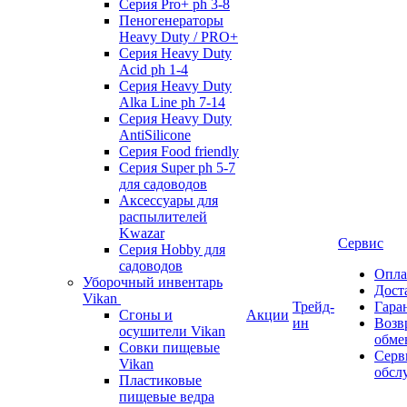
Серия Pro+ ph 3-8
Пеногенераторы
Heavy Duty / PRO+
Серия Heavy Duty
Acid ph 1-4
Серия Heavy Duty
Alka Line ph 7-14
Серия Heavy Duty
AntiSilicone
Серия Food friendly
Серия Super ph 5-7
для садоводов
Аксессуары для
распылителей
Kwazar
Сервис
Серия Hobby для
садоводов
Опла
Уборочный инвентарь
Дост
Vikan
Трейд-
Гара
Сгоны и
Акции
ин
Возв
осушители Vikan
обме
Совки пищевые
Серв
Vikan
обсл
Пластиковые
пищевые ведра