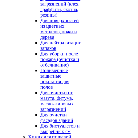
загрязнений (клея,
граффити, скотча,
резины)
Для поверхностей
из цветных
металлов, кожи и
дерева
Для нейтрализации
запахов
Для уборки после
пожара (очистка и
отбеливание)
Полимерные
защитные
покрытия для
полов
Для очистки от
мазута, битума,
масло-жировых
загрязнений
Для очистки
фасадов зданий
Для биотуалетов и
выгребных ям
Химия для пищевой