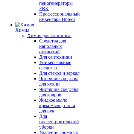
пеногенераторы
FBK
Профессиональный
инвентарь Horeca
Химия
Химия для клининга
Средства для
напольных
покрытий
Для сантехники
Универсальные
средства
Для стекол и зеркал
Чистящие средства
для кухни
Чистящие средства
для ковров
Жидкое мыло,
крем-мыло, паста
для рук
Для
послестроительной
уборки
Удаление сложных