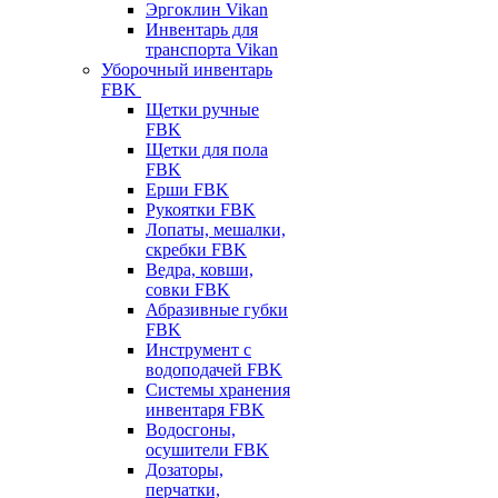
Эргоклин Vikan
Инвентарь для
транспорта Vikan
Уборочный инвентарь
FBK
Щетки ручные
FBK
Щетки для пола
FBK
Ерши FBK
Рукоятки FBK
Лопаты, мешалки,
скребки FBK
Ведра, ковши,
совки FBK
Абразивные губки
FBK
Инструмент с
водоподачей FBK
Системы хранения
инвентаря FBK
Водосгоны,
осушители FBK
Дозаторы,
перчатки,