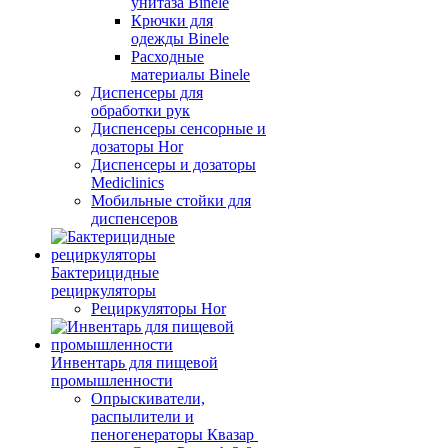
унитаза Binele
Крючки для
одежды Binele
Расходные
материалы Binele
Диспенсеры для
обработки рук
Диспенсеры сенсорные и
дозаторы Hor
Диспенсеры и дозаторы
Mediclinics
Мобильные стойки для
диспенсеров
Бактерицидные
рециркуляторы
Рециркуляторы Hor
Инвентарь для пищевой
промышленности
Опрыскиватели,
распылители и
пеногенераторы Квазар