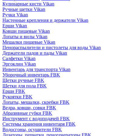
Кулинарные кисти Vikan
Ручные щетки Vikan
Ручки Vikan
Настенные крепления и держатели Vikan
Ерши Vikan
Ковши пищевые Vikan
Лопаты и вилы Vikan
Мешалки пищевые Vikan
Пенораспылители и пистолеты для воды Vikan
Держатели падов и пады Vikan
Салфетки Vikan
Эргоклин Vikan
Инвентарь для транспорта Vikan
Уборочный инвентарь FBK
Щетки ручные FBK
Щетки для пола FBK
Ерши FBK
Рукоятки FBK
Лопаты, мешалки, скребки FBK
Ведра, ковши, совки FBK
Абразивные губки FBK
Инструмент с водоподачей FBK
Системы хранения инвентаря FBK
Водосгоны, осушители FBK
Дозаторы, перчатки, пеногенераторы FBK