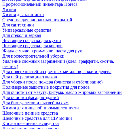
Профессиональный инвентарь Horeca
Химия
Химия для клининга
Средства для напольных покрытий
Для сантехники
Универсальные средства
Для стекол и зеркал
Чистящие средства для кухни
Чистящие средства для ковров
Жидкое мыло, крем-мыло, паста для рук
Для послестроительной уборки
Удаление сложных загрязнений (клея, граффити, скотча,
резины)
Для поверхностей из цветных металлов, кожи и дерева
Для нейтрализации запахов
Для уборки после пожара (очистка и отбеливание)
Полимерные защитные покрытия для полов
Для очистки от мазута, битума, масло-жировых загрязнений
Для очистки фасадов зданий
Для биотуалетов и выгребных ям
Химия для пищевой промышленности
Щелочные пенные средства
Щелочные средства для CIP-мойки
Кислотные пенные средства
Дезинфицирующие средства