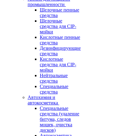
промышленности
Щелочные пенные
средства
Щелочные
средства для CIP-
мойки
Кислотные пенные
средства
Дезинфицирующие
средства
Кислотные
средства для CIP-
мойки
Нейтральные
средства
Специальные
средства
Автохимия и
автокосметика
Специальные
средства (удаление
битума, следов
мошек, очистка
дисков)
Автокосметика