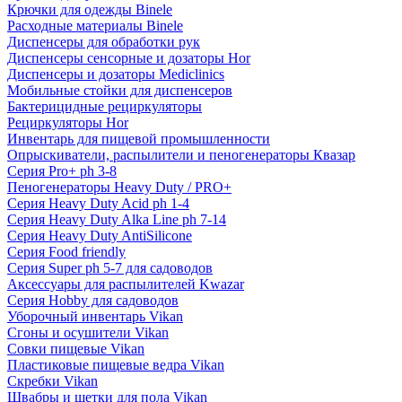
Крючки для одежды Binele
Расходные материалы Binele
Диспенсеры для обработки рук
Диспенсеры сенсорные и дозаторы Hor
Диспенсеры и дозаторы Mediclinics
Мобильные стойки для диспенсеров
Бактерицидные рециркуляторы
Рециркуляторы Hor
Инвентарь для пищевой промышленности
Опрыскиватели, распылители и пеногенераторы Квазар
Серия Pro+ ph 3-8
Пеногенераторы Heavy Duty / PRO+
Серия Heavy Duty Acid ph 1-4
Серия Heavy Duty Alka Line ph 7-14
Серия Heavy Duty AntiSilicone
Серия Food friendly
Серия Super ph 5-7 для садоводов
Аксессуары для распылителей Kwazar
Серия Hobby для садоводов
Уборочный инвентарь Vikan
Сгоны и осушители Vikan
Совки пищевые Vikan
Пластиковые пищевые ведра Vikan
Скребки Vikan
Швабры и щетки для пола Vikan