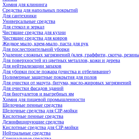
Химия для клининга
Средства для напольных покрытий
Для сантехники
Универсальные средства
Для стекол и зеркал
Чистящие средства для кухни
Чистящие средства для ковров
Жидкое мыло, крем-мыло, паста для рук
Для послестроительной уборки
Удаление сложных загрязнений (клея, граффити, скотча, резины
Для поверхностей из цветных металлов, кожи и дерева
Для нейтрализации запахов
Для уборки после пожара (очистка и отбеливание)
Полимерные защитные покрытия для полов
Для очистки от мазута, битума, масло-жировых загрязнений
Для очистки фасадов зданий
Для биотуалетов и выгребных ям
Химия для пищевой промышленности
Щелочные пенные средства
Щелочные средства для CIP-мойки
Кислотные пенные средства
Дезинфицирующие средства
Кислотные средства для CIP-мойки
Нейтральные средства
Специальные средства