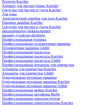
Полотер Karcher
Аппарат для чистки террас Karcher
Средства для чистки и ухода Karcher
Для дома
Электрический скребок для льда Karcher
Паровые швабры Karcher
Средства для чистки и ухода Karcher
akkumuljatornye-stekloochistiteli
apparaty-vysokogo-davlenija
Профессиональная техника
Профессиональные поломоечные машины
Поломоечные машины Ghibli
Профессиональные пылесосы
Профессиональные пылесосы Karcher
Профессиональные пылесосы Ghibli
Профессиональные аппараты для химчистки
Аппараты для химчистки Karcher
Аппараты для химчистки Ghibli
Однодисковые роторные машины
Однодисковые роторные машины Karcher
Однодисковые роторные машины Ghibli
Профессиональные мойки Karcher
Профессиональные автофены Bieffe
Профессиональные пароочистители
Профессиональные парогенераторы Karcher