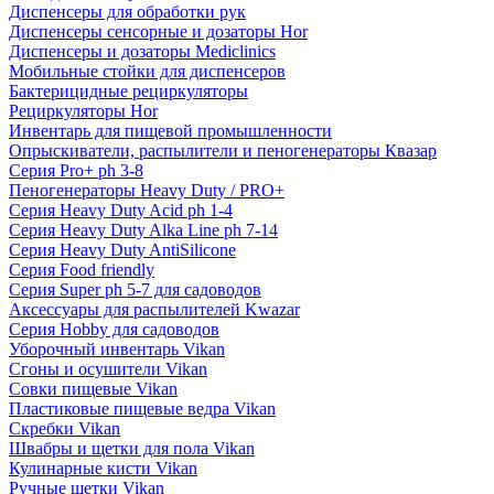
Диспенсеры для обработки рук
Диспенсеры сенсорные и дозаторы Hor
Диспенсеры и дозаторы Mediclinics
Мобильные стойки для диспенсеров
Бактерицидные рециркуляторы
Рециркуляторы Hor
Инвентарь для пищевой промышленности
Опрыскиватели, распылители и пеногенераторы Квазар
Серия Pro+ ph 3-8
Пеногенераторы Heavy Duty / PRO+
Серия Heavy Duty Acid ph 1-4
Серия Heavy Duty Alka Line ph 7-14
Серия Heavy Duty AntiSilicone
Серия Food friendly
Серия Super ph 5-7 для садоводов
Аксессуары для распылителей Kwazar
Серия Hobby для садоводов
Уборочный инвентарь Vikan
Сгоны и осушители Vikan
Совки пищевые Vikan
Пластиковые пищевые ведра Vikan
Скребки Vikan
Швабры и щетки для пола Vikan
Кулинарные кисти Vikan
Ручные щетки Vikan