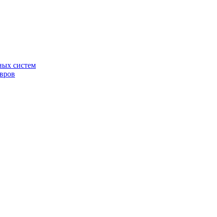
ных систем
овров