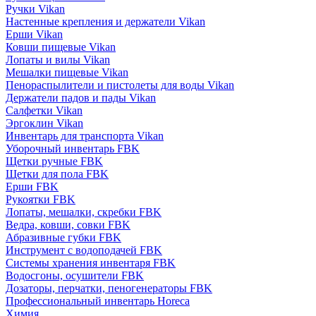
Ручки Vikan
Настенные крепления и держатели Vikan
Ерши Vikan
Ковши пищевые Vikan
Лопаты и вилы Vikan
Мешалки пищевые Vikan
Пенораспылители и пистолеты для воды Vikan
Держатели падов и пады Vikan
Салфетки Vikan
Эргоклин Vikan
Инвентарь для транспорта Vikan
Уборочный инвентарь FBK
Щетки ручные FBK
Щетки для пола FBK
Ерши FBK
Рукоятки FBK
Лопаты, мешалки, скребки FBK
Ведра, ковши, совки FBK
Абразивные губки FBK
Инструмент с водоподачей FBK
Системы хранения инвентаря FBK
Водосгоны, осушители FBK
Дозаторы, перчатки, пеногенераторы FBK
Профессиональный инвентарь Horeca
Химия