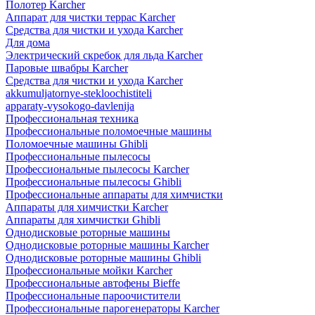
Полотер Karcher
Аппарат для чистки террас Karcher
Средства для чистки и ухода Karcher
Для дома
Электрический скребок для льда Karcher
Паровые швабры Karcher
Средства для чистки и ухода Karcher
akkumuljatornye-stekloochistiteli
apparaty-vysokogo-davlenija
Профессиональная техника
Профессиональные поломоечные машины
Поломоечные машины Ghibli
Профессиональные пылесосы
Профессиональные пылесосы Karcher
Профессиональные пылесосы Ghibli
Профессиональные аппараты для химчистки
Аппараты для химчистки Karcher
Аппараты для химчистки Ghibli
Однодисковые роторные машины
Однодисковые роторные машины Karcher
Однодисковые роторные машины Ghibli
Профессиональные мойки Karcher
Профессиональные автофены Bieffe
Профессиональные пароочистители
Профессиональные парогенераторы Karcher