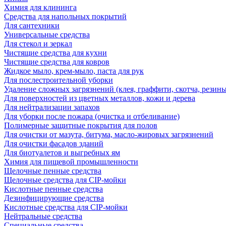
Химия для клининга
Средства для напольных покрытий
Для сантехники
Универсальные средства
Для стекол и зеркал
Чистящие средства для кухни
Чистящие средства для ковров
Жидкое мыло, крем-мыло, паста для рук
Для послестроительной уборки
Удаление сложных загрязнений (клея, граффити, скотча, резины
Для поверхностей из цветных металлов, кожи и дерева
Для нейтрализации запахов
Для уборки после пожара (очистка и отбеливание)
Полимерные защитные покрытия для полов
Для очистки от мазута, битума, масло-жировых загрязнений
Для очистки фасадов зданий
Для биотуалетов и выгребных ям
Химия для пищевой промышленности
Щелочные пенные средства
Щелочные средства для CIP-мойки
Кислотные пенные средства
Дезинфицирующие средства
Кислотные средства для CIP-мойки
Нейтральные средства
Специальные средства