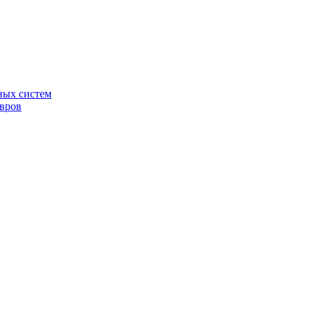
ных систем
овров