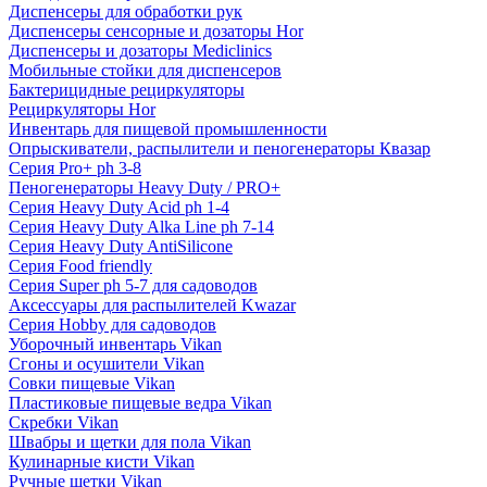
Диспенсеры для обработки рук
Диспенсеры сенсорные и дозаторы Hor
Диспенсеры и дозаторы Mediclinics
Мобильные стойки для диспенсеров
Бактерицидные рециркуляторы
Рециркуляторы Hor
Инвентарь для пищевой промышленности
Опрыскиватели, распылители и пеногенераторы Квазар
Серия Pro+ ph 3-8
Пеногенераторы Heavy Duty / PRO+
Серия Heavy Duty Acid ph 1-4
Серия Heavy Duty Alka Line ph 7-14
Серия Heavy Duty AntiSilicone
Серия Food friendly
Серия Super ph 5-7 для садоводов
Аксессуары для распылителей Kwazar
Серия Hobby для садоводов
Уборочный инвентарь Vikan
Сгоны и осушители Vikan
Совки пищевые Vikan
Пластиковые пищевые ведра Vikan
Скребки Vikan
Швабры и щетки для пола Vikan
Кулинарные кисти Vikan
Ручные щетки Vikan