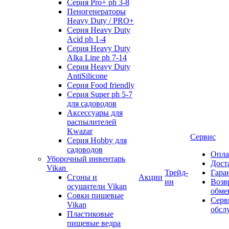
Серия Pro+ ph 3-8
Пеногенераторы
Heavy Duty / PRO+
Серия Heavy Duty
Acid ph 1-4
Серия Heavy Duty
Alka Line ph 7-14
Серия Heavy Duty
AntiSilicone
Серия Food friendly
Серия Super ph 5-7
для садоводов
Аксессуары для
распылителей
Kwazar
Сервис
Серия Hobby для
садоводов
Опла
Уборочный инвентарь
Дост
Vikan
Трейд-
Гара
Сгоны и
Акции
ин
Возв
осушители Vikan
обме
Совки пищевые
Серв
Vikan
обсл
Пластиковые
пищевые ведра