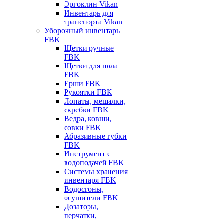
Эргоклин Vikan
Инвентарь для
транспорта Vikan
Уборочный инвентарь
FBK
Щетки ручные
FBK
Щетки для пола
FBK
Ерши FBK
Рукоятки FBK
Лопаты, мешалки,
скребки FBK
Ведра, ковши,
совки FBK
Абразивные губки
FBK
Инструмент с
водоподачей FBK
Системы хранения
инвентаря FBK
Водосгоны,
осушители FBK
Дозаторы,
перчатки,