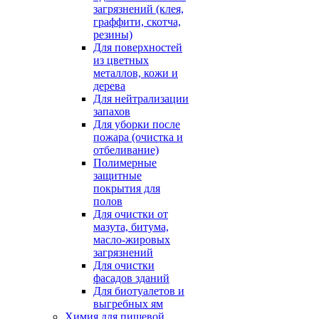
загрязнений (клея,
граффити, скотча,
резины)
Для поверхностей
из цветных
металлов, кожи и
дерева
Для нейтрализации
запахов
Для уборки после
пожара (очистка и
отбеливание)
Полимерные
защитные
покрытия для
полов
Для очистки от
мазута, битума,
масло-жировых
загрязнений
Для очистки
фасадов зданий
Для биотуалетов и
выгребных ям
Химия для пищевой