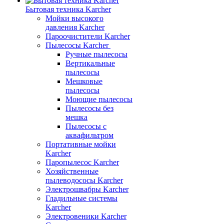
Бытовая техника Karcher
Мойки высокого
давления Karcher
Пароочистители Karcher
Пылесосы Karcher
Ручные пылесосы
Вертикальные
пылесосы
Мешковые
пылесосы
Моющие пылесосы
Пылесосы без
мешка
Пылесосы с
аквафильтром
Портативные мойки
Karcher
Паропылесос Karcher
Хозяйственные
пылеводососы Karcher
Электрошвабры Karcher
Гладильные системы
Karcher
Электровеники Karcher