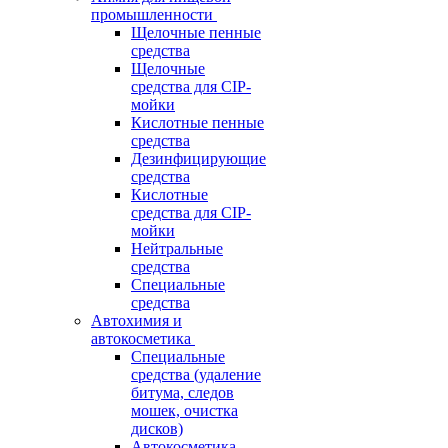
промышленности
Щелочные пенные
средства
Щелочные
средства для CIP-
мойки
Кислотные пенные
средства
Дезинфицирующие
средства
Кислотные
средства для CIP-
мойки
Нейтральные
средства
Специальные
средства
Автохимия и
автокосметика
Специальные
средства (удаление
битума, следов
мошек, очистка
дисков)
Автокосметика