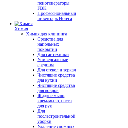
пеногенераторы
FBK
Профессиональный
инвентарь Horeca
Химия
Химия для клининга
Средства для
напольных
покрытий
Для сантехники
Универсальные
средства
Для стекол и зеркал
Чистящие средства
для кухни
Чистящие средства
для ковров
Жидкое мыло,
крем-мыло, паста
для рук
Для
послестроительной
уборки
Удаление сложных