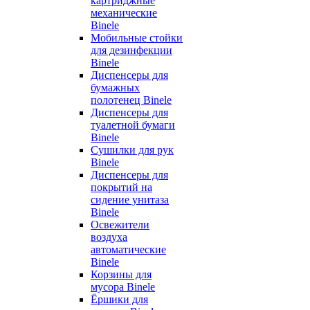
картриджные
механические
Binele
Мобильные стойки
для дезинфекции
Binele
Диспенсеры для
бумажных
полотенец Binele
Диспенсеры для
туалетной бумаги
Binele
Сушилки для рук
Binele
Диспенсеры для
покрытий на
сидение унитаза
Binele
Освежители
воздуха
автоматические
Binele
Корзины для
мусора Binele
Ёршики для