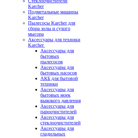
Стеклоочистители
Karcher
Подметальные машины
Karcher
Пылесосы Karcher для
сбора золы и сухого
мысора
Аксессуары для техники
Karcher
Аксессуары для
бытовых
пылесосов
Аксессуары для
бытовых насосов
АКБ для бытовой
техники
Аксессуары для
бытовых моек
выкокого давления
Аксессуары для
пароочистителей
Аксессуары для
стеклоочистителей
Аксессуары для
гладильных