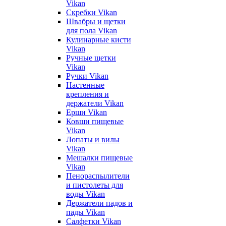
Vikan
Скребки Vikan
Швабры и щетки
для пола Vikan
Кулинарные кисти
Vikan
Ручные щетки
Vikan
Ручки Vikan
Настенные
крепления и
держатели Vikan
Ерши Vikan
Ковши пищевые
Vikan
Лопаты и вилы
Vikan
Мешалки пищевые
Vikan
Пенораспылители
и пистолеты для
воды Vikan
Держатели падов и
пады Vikan
Салфетки Vikan