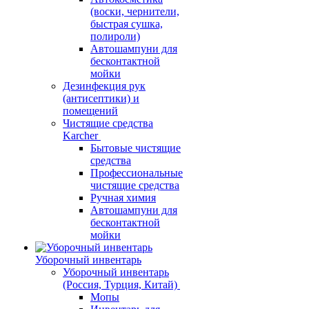
(воски, чернители,
быстрая сушка,
полироли)
Автошампуни для
бесконтактной
мойки
Дезинфекция рук
(антисептики) и
помещений
Чистящие средства
Karcher
Бытовые чистящие
средства
Профессиональные
чистящие средства
Ручная химия
Автошампуни для
бесконтактной
мойки
Уборочный инвентарь
Уборочный инвентарь
(Россия, Турция, Китай)
Мопы