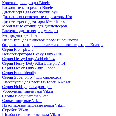
Крючки для одежды Binele
Расходные материалы Binele
Диспенсеры для обработки рук
Диспенсеры сенсорные и дозаторы Hor
Диспенсеры и дозаторы Mediclinics
Мобильные стойки для диспенсеров
Бактерицидные рециркуляторы
Рециркуляторы Hor
Инвентарь для пищевой промышленности
Опрыскиватели, распылители и пеногенераторы Квазар
Серия Pro+ ph 3-8
Пеногенераторы Heavy Duty / PRO+
Серия Heavy Duty Acid ph 1-4
Серия Heavy Duty Alka Line ph 7-14
Серия Heavy Duty AntiSilicone
Серия Food friendly
Серия Super ph 5-7 для садоводов
Аксессуары для распылителей Kwazar
Серия Hobby для садоводов
Уборочный инвентарь Vikan
Сгоны и осушители Vikan
Совки пищевые Vikan
Пластиковые пищевые ведра Vikan
Скребки Vikan
Швабры и щетки для пола Vikan