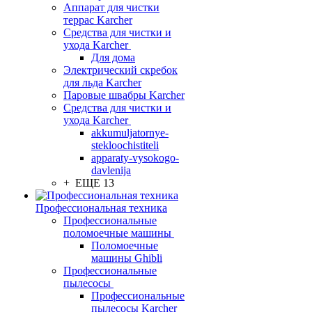
Аппарат для чистки
террас Karcher
Средства для чистки и
ухода Karcher
Для дома
Электрический скребок
для льда Karcher
Паровые швабры Karcher
Средства для чистки и
ухода Karcher
akkumuljatornye-
stekloochistiteli
apparaty-vysokogo-
davlenija
+ ЕЩЕ 13
Профессиональная техника
Профессиональные
поломоечные машины
Поломоечные
машины Ghibli
Профессиональные
пылесосы
Профессиональные
пылесосы Karcher