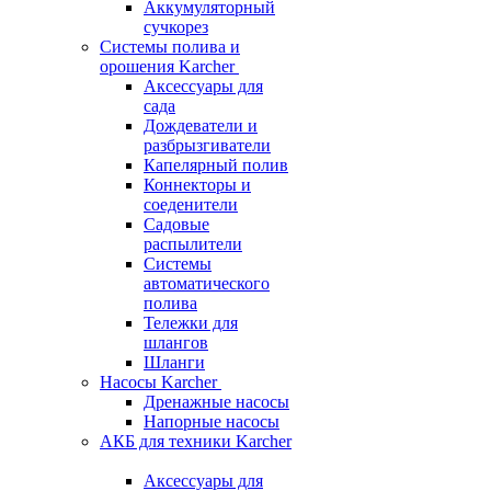
Аккумуляторный
сучкорез
Системы полива и
орошения Karcher
Аксессуары для
сада
Дождеватели и
разбрызгиватели
Капелярный полив
Коннекторы и
соеденители
Садовые
распылители
Системы
автоматического
полива
Тележки для
шлангов
Шланги
Насосы Karcher
Дренажные насосы
Напорные насосы
АКБ для техники Karcher
Аксессуары для