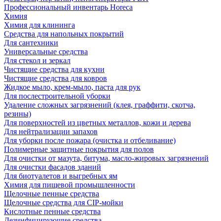
Профессиональный инвентарь Horeca
Химия
Химия для клининга
Средства для напольных покрытий
Для сантехники
Универсальные средства
Для стекол и зеркал
Чистящие средства для кухни
Чистящие средства для ковров
Жидкое мыло, крем-мыло, паста для рук
Для послестроительной уборки
Удаление сложных загрязнений (клея, граффити, скотча,
резины)
Для поверхностей из цветных металлов, кожи и дерева
Для нейтрализации запахов
Для уборки после пожара (очистка и отбеливание)
Полимерные защитные покрытия для полов
Для очистки от мазута, битума, масло-жировых загрязнений
Для очистки фасадов зданий
Для биотуалетов и выгребных ям
Химия для пищевой промышленности
Щелочные пенные средства
Щелочные средства для CIP-мойки
Кислотные пенные средства
Дезинфицирующие средства