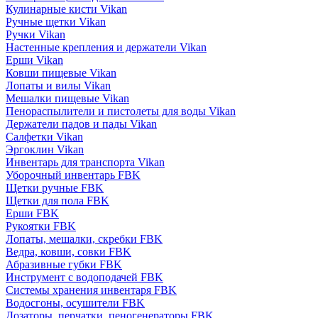
Кулинарные кисти Vikan
Ручные щетки Vikan
Ручки Vikan
Настенные крепления и держатели Vikan
Ерши Vikan
Ковши пищевые Vikan
Лопаты и вилы Vikan
Мешалки пищевые Vikan
Пенораспылители и пистолеты для воды Vikan
Держатели падов и пады Vikan
Салфетки Vikan
Эргоклин Vikan
Инвентарь для транспорта Vikan
Уборочный инвентарь FBK
Щетки ручные FBK
Щетки для пола FBK
Ерши FBK
Рукоятки FBK
Лопаты, мешалки, скребки FBK
Ведра, ковши, совки FBK
Абразивные губки FBK
Инструмент с водоподачей FBK
Системы хранения инвентаря FBK
Водосгоны, осушители FBK
Дозаторы, перчатки, пеногенераторы FBK