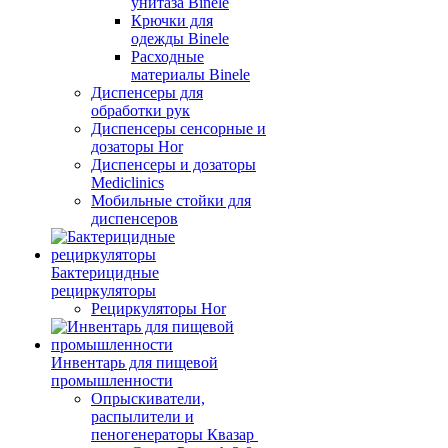
унитаза Binele
Крючки для
одежды Binele
Расходные
материалы Binele
Диспенсеры для
обработки рук
Диспенсеры сенсорные и
дозаторы Hor
Диспенсеры и дозаторы
Mediclinics
Мобильные стойки для
диспенсеров
Бактерицидные
рециркуляторы
Рециркуляторы Hor
Инвентарь для пищевой
промышленности
Опрыскиватели,
распылители и
пеногенераторы Квазар