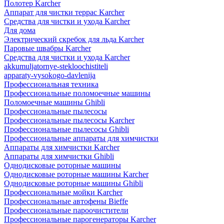
Полотер Karcher
Аппарат для чистки террас Karcher
Средства для чистки и ухода Karcher
Для дома
Электрический скребок для льда Karcher
Паровые швабры Karcher
Средства для чистки и ухода Karcher
akkumuljatornye-stekloochistiteli
apparaty-vysokogo-davlenija
Профессиональная техника
Профессиональные поломоечные машины
Поломоечные машины Ghibli
Профессиональные пылесосы
Профессиональные пылесосы Karcher
Профессиональные пылесосы Ghibli
Профессиональные аппараты для химчистки
Аппараты для химчистки Karcher
Аппараты для химчистки Ghibli
Однодисковые роторные машины
Однодисковые роторные машины Karcher
Однодисковые роторные машины Ghibli
Профессиональные мойки Karcher
Профессиональные автофены Bieffe
Профессиональные пароочистители
Профессиональные парогенераторы Karcher