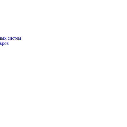
ных систем
овров