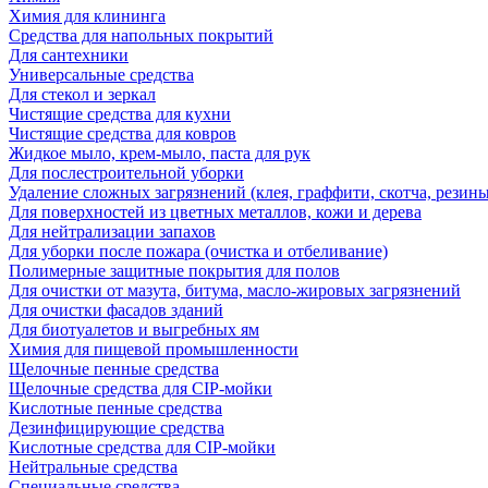
Химия для клининга
Средства для напольных покрытий
Для сантехники
Универсальные средства
Для стекол и зеркал
Чистящие средства для кухни
Чистящие средства для ковров
Жидкое мыло, крем-мыло, паста для рук
Для послестроительной уборки
Удаление сложных загрязнений (клея, граффити, скотча, резины
Для поверхностей из цветных металлов, кожи и дерева
Для нейтрализации запахов
Для уборки после пожара (очистка и отбеливание)
Полимерные защитные покрытия для полов
Для очистки от мазута, битума, масло-жировых загрязнений
Для очистки фасадов зданий
Для биотуалетов и выгребных ям
Химия для пищевой промышленности
Щелочные пенные средства
Щелочные средства для CIP-мойки
Кислотные пенные средства
Дезинфицирующие средства
Кислотные средства для CIP-мойки
Нейтральные средства
Специальные средства