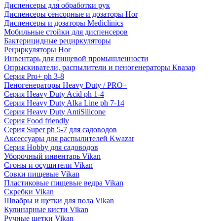
Диспенсеры для обработки рук
Диспенсеры сенсорные и дозаторы Hor
Диспенсеры и дозаторы Mediclinics
Мобильные стойки для диспенсеров
Бактерицидные рециркуляторы
Рециркуляторы Hor
Инвентарь для пищевой промышленности
Опрыскиватели, распылители и пеногенераторы Квазар
Серия Pro+ ph 3-8
Пеногенераторы Heavy Duty / PRO+
Серия Heavy Duty Acid ph 1-4
Серия Heavy Duty Alka Line ph 7-14
Серия Heavy Duty AntiSilicone
Серия Food friendly
Серия Super ph 5-7 для садоводов
Аксессуары для распылителей Kwazar
Серия Hobby для садоводов
Уборочный инвентарь Vikan
Сгоны и осушители Vikan
Совки пищевые Vikan
Пластиковые пищевые ведра Vikan
Скребки Vikan
Швабры и щетки для пола Vikan
Кулинарные кисти Vikan
Ручные щетки Vikan