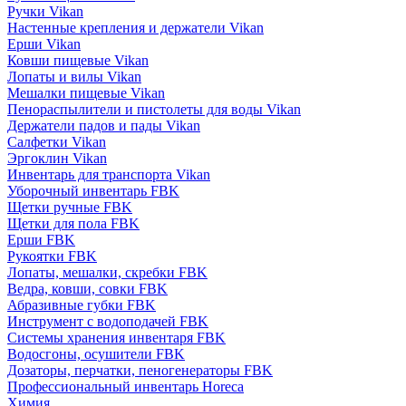
Ручки Vikan
Настенные крепления и держатели Vikan
Ерши Vikan
Ковши пищевые Vikan
Лопаты и вилы Vikan
Мешалки пищевые Vikan
Пенораспылители и пистолеты для воды Vikan
Держатели падов и пады Vikan
Салфетки Vikan
Эргоклин Vikan
Инвентарь для транспорта Vikan
Уборочный инвентарь FBK
Щетки ручные FBK
Щетки для пола FBK
Ерши FBK
Рукоятки FBK
Лопаты, мешалки, скребки FBK
Ведра, ковши, совки FBK
Абразивные губки FBK
Инструмент с водоподачей FBK
Системы хранения инвентаря FBK
Водосгоны, осушители FBK
Дозаторы, перчатки, пеногенераторы FBK
Профессиональный инвентарь Horeca
Химия