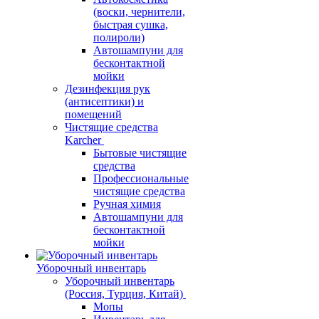
(воски, чернители,
быстрая сушка,
полироли)
Автошампуни для
бесконтактной
мойки
Дезинфекция рук
(антисептики) и
помещений
Чистящие средства
Karcher
Бытовые чистящие
средства
Профессиональные
чистящие средства
Ручная химия
Автошампуни для
бесконтактной
мойки
Уборочный инвентарь
Уборочный инвентарь
(Россия, Турция, Китай)
Мопы