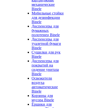
картриджные
механические
Binele
Мобильные стойки
для дезинфекции
Binele
Диспенсеры для
бумажных
полотенец Binele
Диспенсеры для
туалетной бумаги
Binele
Сушилки для рук
Binele
Диспенсеры для
покрытий на
сидение унитаза
Binele
Освежители
воздуха
автоматические
Binele
Корзины для
мусора Binele
Ёршики для