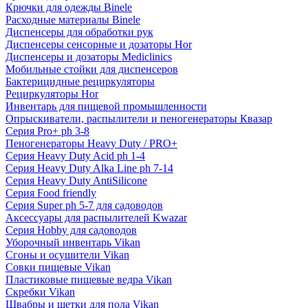
Крючки для одежды Binele
Расходные материалы Binele
Диспенсеры для обработки рук
Диспенсеры сенсорные и дозаторы Hor
Диспенсеры и дозаторы Mediclinics
Мобильные стойки для диспенсеров
Бактерицидные рециркуляторы
Рециркуляторы Hor
Инвентарь для пищевой промышленности
Опрыскиватели, распылители и пеногенераторы Квазар
Серия Pro+ ph 3-8
Пеногенераторы Heavy Duty / PRO+
Серия Heavy Duty Acid ph 1-4
Серия Heavy Duty Alka Line ph 7-14
Серия Heavy Duty AntiSilicone
Серия Food friendly
Серия Super ph 5-7 для садоводов
Аксессуары для распылителей Kwazar
Серия Hobby для садоводов
Уборочный инвентарь Vikan
Сгоны и осушители Vikan
Совки пищевые Vikan
Пластиковые пищевые ведра Vikan
Скребки Vikan
Швабры и щетки для пола Vikan