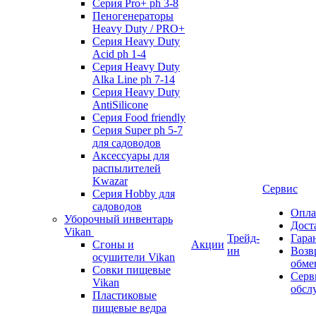
Серия Pro+ ph 3-8
Пеногенераторы
Heavy Duty / PRO+
Серия Heavy Duty
Acid ph 1-4
Серия Heavy Duty
Alka Line ph 7-14
Серия Heavy Duty
AntiSilicone
Серия Food friendly
Серия Super ph 5-7
для садоводов
Аксессуары для
распылителей
Kwazar
Сервис
Серия Hobby для
садоводов
Опла
Уборочный инвентарь
Дост
Vikan
Трейд-
Гара
Сгоны и
Акции
ин
Возв
осушители Vikan
обме
Совки пищевые
Серв
Vikan
обсл
Пластиковые
пищевые ведра