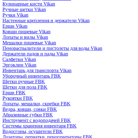
Кулинарные кисти Vikan
Ручные щетки Vikan
Ручки Vikan
Настенные крепления и держатели Vikan
Ерши Vikan
Ковши пищевые Vikan
Лопаты и вилы Vikan
Мешалки пищевые Vikan
Пенораспылители и пистолеты для воды Vikan
Держатели падов и пады Vikan
Салфетки Vikan
Эргоклин Vikan
Инвентарь для транспорта Vikan
Уборочный инвентарь FBK
Щетки ручные FBK
Щетки для пола FBK
Ерши FBK
Рукоятки FBK
Лопаты, мешалки, скребки FBK
Ведра, ковши, совки FBK
Абразивные губки FBK
Инструмент с водоподачей FBK
Системы хранения инвентаря FBK
Водосгоны, осушители FBK
Дозаторы, перчатки, пеногенераторы FBK