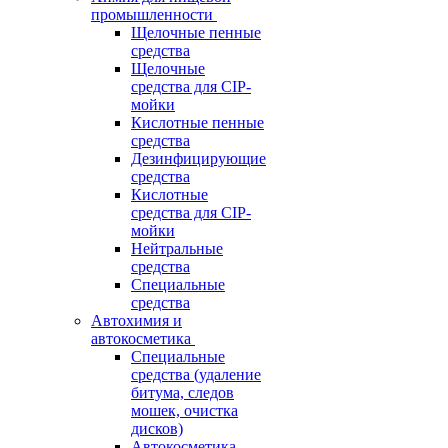
промышленности
Щелочные пенные
средства
Щелочные
средства для CIP-
мойки
Кислотные пенные
средства
Дезинфицирующие
средства
Кислотные
средства для CIP-
мойки
Нейтральные
средства
Специальные
средства
Автохимия и
автокосметика
Специальные
средства (удаление
битума, следов
мошек, очистка
дисков)
Автокосметика