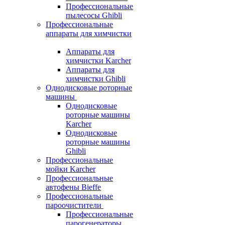
Профессиональные
пылесосы Ghibli
Профессиональные
аппараты для химчистки
Аппараты для
химчистки Karcher
Аппараты для
химчистки Ghibli
Однодисковые роторные
машины
Однодисковые
роторные машины
Karcher
Однодисковые
роторные машины
Ghibli
Профессиональные
мойки Karcher
Профессиональные
автофены Bieffe
Профессиональные
пароочистители
Профессиональные
парогенераторы