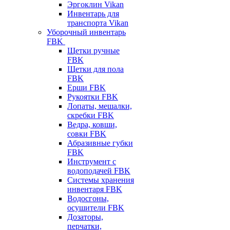
Эргоклин Vikan
Инвентарь для
транспорта Vikan
Уборочный инвентарь
FBK
Щетки ручные
FBK
Щетки для пола
FBK
Ерши FBK
Рукоятки FBK
Лопаты, мешалки,
скребки FBK
Ведра, ковши,
совки FBK
Абразивные губки
FBK
Инструмент с
водоподачей FBK
Системы хранения
инвентаря FBK
Водосгоны,
осушители FBK
Дозаторы,
перчатки,