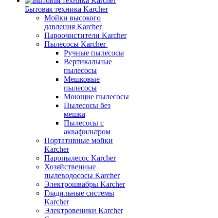
Бытовая техника Karcher
Мойки высокого
давления Karcher
Пароочистители Karcher
Пылесосы Karcher
Ручные пылесосы
Вертикальные
пылесосы
Мешковые
пылесосы
Моющие пылесосы
Пылесосы без
мешка
Пылесосы с
аквафильтром
Портативные мойки
Karcher
Паропылесос Karcher
Хозяйственные
пылеводососы Karcher
Электрошвабры Karcher
Гладильные системы
Karcher
Электровеники Karcher