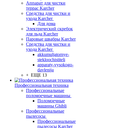
Аппарат для чистки
террас Karcher
Средства для чистки и
ухода Karcher
Для дома
Электрический скребок
для льда Karcher
Паровые швабры Karcher
Средства для чистки и
ухода Karcher
akkumuljatornye-
stekloochistiteli
apparaty-vysokogo-
davlenija
+ ЕЩЕ 13
Профессиональная техника
Профессиональные
поломоечные машины
Поломоечные
машины Ghibli
Профессиональные
пылесосы
Профессиональные
пылесосы Karcher