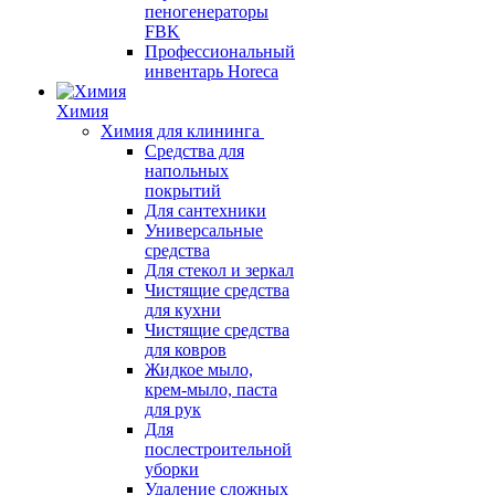
пеногенераторы
FBK
Профессиональный
инвентарь Horeca
Химия
Химия для клининга
Средства для
напольных
покрытий
Для сантехники
Универсальные
средства
Для стекол и зеркал
Чистящие средства
для кухни
Чистящие средства
для ковров
Жидкое мыло,
крем-мыло, паста
для рук
Для
послестроительной
уборки
Удаление сложных