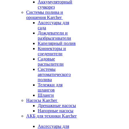
Аккумуляторный
сучкорез
Системы полива и
орошения Karcher
Аксессуары для
сада
Дождеватели и
разбрызгиватели
Капелярный полив
Коннекторы и
соеденители
Садовые
распылители
Системы
автоматического
полива
Тележки для
шлангов
Шланги
Насосы Karcher
Дренажные насосы
Напорные насосы
АКБ для техники Karcher
Аксессуары для