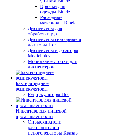
унитаза Binele
Крючки для
одежды Binele
Расходные
материалы Binele
Диспенсеры для
обработки рук
Диспенсеры сенсорные и
дозаторы Hor
Диспенсеры и дозаторы
Mediclinics
Мобильные стойки для
диспенсеров
Бактерицидные
рециркуляторы
Рециркуляторы Hor
Инвентарь для пищевой
промышленности
Опрыскиватели,
распылители и
пеногенераторы Квазар