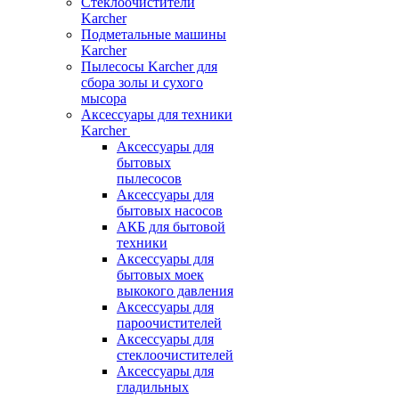
Стеклоочистители
Karcher
Подметальные машины
Karcher
Пылесосы Karcher для
сбора золы и сухого
мысора
Аксессуары для техники
Karcher
Аксессуары для
бытовых
пылесосов
Аксессуары для
бытовых насосов
АКБ для бытовой
техники
Аксессуары для
бытовых моек
выкокого давления
Аксессуары для
пароочистителей
Аксессуары для
стеклоочистителей
Аксессуары для
гладильных