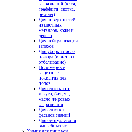
загрязнений (клея,
граффити, скотча,
резины)
Для поверхностей
из цветных
металлов, кожи и
дерева
Для нейтрализации
запахов
Для уборки после
пожара (очистка и
отбеливание)
Полимерные
защитные
покрытия для
полов
Для очистки от
мазута, битума,
масло-жировых
загрязнений
Для очистки
фасадов зданий
Для биотуалетов и
выгребных ям
Химия для пищевой