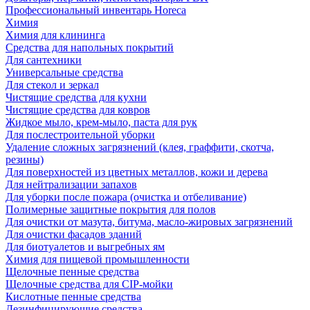
Профессиональный инвентарь Horeca
Химия
Химия для клининга
Средства для напольных покрытий
Для сантехники
Универсальные средства
Для стекол и зеркал
Чистящие средства для кухни
Чистящие средства для ковров
Жидкое мыло, крем-мыло, паста для рук
Для послестроительной уборки
Удаление сложных загрязнений (клея, граффити, скотча,
резины)
Для поверхностей из цветных металлов, кожи и дерева
Для нейтрализации запахов
Для уборки после пожара (очистка и отбеливание)
Полимерные защитные покрытия для полов
Для очистки от мазута, битума, масло-жировых загрязнений
Для очистки фасадов зданий
Для биотуалетов и выгребных ям
Химия для пищевой промышленности
Щелочные пенные средства
Щелочные средства для CIP-мойки
Кислотные пенные средства
Дезинфицирующие средства